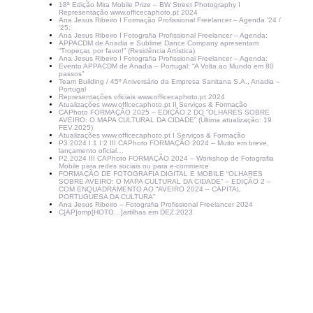
18ª Edição Mira Mobile Prize – BW Street Photography I
Representação www.officecaphoto.pt 2024
Ana Jesus Ribeiro I Formação Profissional Freelancer – Agenda ’24 /
’25:
Ana Jesus Ribeiro I Fotografia Profissional Freelancer – Agenda:
APPACDM de Anadia e Sublime Dance Company apresentam
“Tropeçar, por favor!” (Residência Artística)
Ana Jesus Ribeiro I Fotografia Profissional Freelancer – Agenda:
Evento APPACDM de Anadia – Portugal: “A Volta ao Mundo em 80
passos”
Team Building / 45º Aniversário da Empresa Sanitana S.A., Anadia –
Portugal
Representações oficiais www.officecaphoto.pt 2024
Atualizações www.officecaphoto.pt II Serviços & Formação
CAPhoto FORMAÇÃO 2025 – EDIÇÃO 2 DO “OLHARES SOBRE
AVEIRO: O MAPA CULTURAL DA CIDADE” (Última atualização: 19
FEV.2025)
Atualizações www.officecaphoto.pt I Serviços & Formação
P3.2024 I 1 I 2 III CAPhoto FORMAÇÃO 2024 – Muito em breve,
lançamento oficial…
P2.2024 III CAPhoto FORMAÇÃO 2024 – Workshop de Fotografia
Mobile para redes sociais ou para e-commerce
FORMAÇÃO DE FOTOGRAFIA DIGITAL E MOBILE “OLHARES
SOBRE AVEIRO: O MAPA CULTURAL DA CIDADE” – EDIÇÃO 2 –
COM ENQUADRAMENTO AO “AVEIRO 2024 – CAPITAL
PORTUGUESA DA CULTURA”
Ana Jesus Ribeiro – Fotografia Profissional Freelancer 2024
C[AP]omp[HOTO…]artilhas em DEZ.2023