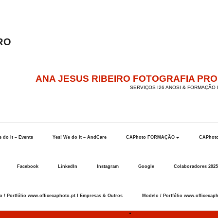
ANA JESUS RIBEIRO FOTOGRAFIA PR
SERVIÇOS I26 ANOSI & FORMAÇÃO I
 do it – Events
Yes! We do it – AndCare
CAPhoto FORMAÇÃO
CAPhot
Facebook
LinkedIn
Instagram
Google
Colaboradores 2025
 / Portfólio www.officecaphoto.pt I Empresas & Outros
Modelo / Portfólio www.officecaph
Início