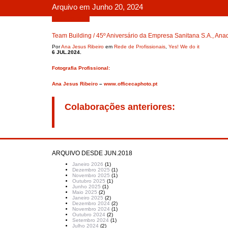
Arquivo em Junho 20, 2024
Junho 20, 2024
Team Building / 45º Aniversário da Empresa Sanitana S.A., Anad
Por
Ana Jesus Ribeiro
em
Rede de Profissionais
,
Yes! We do it
6 JUL.2024.
Fotografia Profissional:
Ana Jesus Ribeiro
–
www.officecaphoto.pt
Colaborações anteriores:
ARQUIVO DESDE JUN.2018
Janeiro 2026
(1)
Dezembro 2025
(1)
Novembro 2025
(1)
Outubro 2025
(1)
Junho 2025
(1)
Maio 2025
(2)
Janeiro 2025
(2)
Dezembro 2024
(2)
Novembro 2024
(1)
Outubro 2024
(2)
Setembro 2024
(1)
Julho 2024
(2)