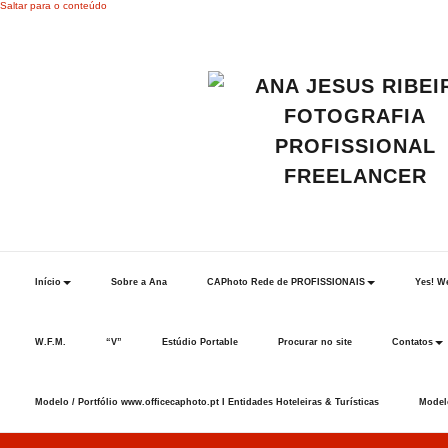
Saltar para o conteúdo
Início
Sobre a Ana
CAPhoto Rede de PROFISSIONAIS
Yes! We
W.F.M.
“V”
Estúdio Portable
Procurar no site
Contatos
Modelo / Portfólio www.officecaphoto.pt I Entidades Hoteleiras & Turísticas
Modelo