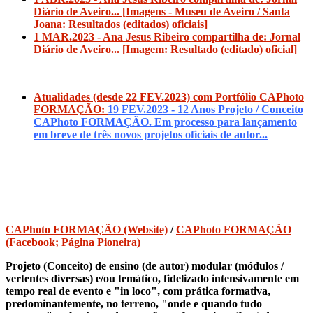
Diário de Aveiro... [Imagens - Museu de Aveiro / Santa
Joana: Resultados (editados) oficiais]
1 MAR.2023 - Ana Jesus Ribeiro compartilha de: Jornal
Diário de Aveiro... [Imagem: Resultado (editado) oficial]
Atualidades (desde 22 FEV.2023) com Portfólio CAPhoto
FORMAÇÃO:
19 FEV.2023 - 12 Anos Projeto / Conceito
CAPhoto FORMAÇÃO. Em processo para lançamento
em breve de três novos projetos oficiais de autor...
_______________________________________________________
CAPhoto FORMAÇÃO (Website)
/
CAPhoto FORMAÇÃO
(Facebook; Página Pioneira)
Projeto (Conceito) de ensino (de autor) modular (módulos /
vertentes diversas) e/ou temático, fidelizado intensivamente em
tempo real de evento e "in loco", com prática formativa,
predominantemente, no terreno, "onde e quando tudo