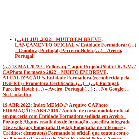
(…) 11 JUL.2022 – MUITO EM BREVE,
LANÇAMENTO OFICIAL /// Entidade Formadora: (…)
– Coimbra, Portugal; Parceiro Hotel: (…) – Aveiro,
Portugal:
(…) 13 MAI.2022 / "Folluw-up" aqui: Projeto-Piloto I R.A.M. /
CAPhoto Formação 2022 –
MUITO EM BREVE,
ATUALIZAÇÃO /// Entidade Formadora (reconhecida pela
DGERT) / Promotora Certificada: (…) – (…), Portugal;
Parceiro Hotel: (…) – Aveiro, Portugal (…)
;
... No Google:
…
No LinkedIn:
19 ABR.2022: Index MEMO /// Arquivo CAPhoto
FORMAÇÃO / ABR.2016 / Âmbito de curso modular oficial
em parceria com Entidade Formadora sediada em Aveiro -
Portugal; Alguns resultados de formação específica integrada
[De avaliação; Fotografia Digital; Fotografia de Interiores;
Créditos: elemento(s) Formando(s) oficial] que contou com o
acolhimento (Cortesia) de Meliá Ria Hotel & Spa, Aveiro –