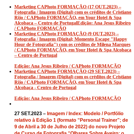
Marketing CAPhoto FORMAÇÃO (17 OUT.2023) –
Fotografia / Imagem (Digital) com os créditos de Cristiano
Rijo / CAPhoto FORMAÇÃO, em Your Hotel & Spa
Alcobaça – Centro de Portugal
Edição: Ana Jesus Ribeiro
/ CAPhoto FORMAÇÃO
Marketing CAPhoto FORMAÇÃO (9 OUT.2023) –
Fotografia / Imagem (Digital; Momento Escape "Happy
Hour de Fotografia") com os créditos de Milena Marques
/ CAPhoto FORMAÇÃO, em Your Hotel & Spa Alcobaça
– Centro de Portugal
Edição: Ana Jesus Ribeiro / CAPhoto FORMAÇÃO
Marketing CAPhoto FORMAÇÃO (29 SET.2023) –
Fotografia / Imagem (Digital) com os créditos de Cristiano
Rijo / CAPhoto FORMAÇÃO, em Your Hotel & Spa
Alcobaça - Centro de Portugal
Edição: Ana Jesus Ribeiro / CAPhoto FORMAÇÃO
27 SET.2023 –
Imagem / Index: Modelo / Portfólio
relativo à Edição 1 (formato “Personal Trainer”; de
9 de Abril a 30 de Julho de 2022) do novo Projeto
de Curso de Fotografia “Olhares Sobre Aveiro: o