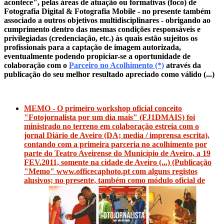
acontece", pelas áreas de atuação ou formativas (foco) de
Fotografia Digital & Fotografia Mobile - no presente também
associado a outros objetivos multidisciplinares - obrigando ao
cumprimento dentro das mesmas condições responsáveis e
privilegiadas (credenciação, etc.) às quais estão sujeitos os
profissionais para a captação de imagem autorizada,
eventualmente podendo propiciar-se a oportunidade de
colaboração com o
Parceiro no Acolhimento (*)
através da
publicação do seu melhor resultado apreciado como válido (...)
MEMO - O primeiro workshop oficial conceito
"Fotojornalista por um dia mais" (FJ1DMAIS) foi
ministrado no terreno em colaboração estreia com o
jornal Diário de Aveiro (DA; media / imprensa escrita),
contando com a primeira parceria no acolhimento por
parte do Teatro Aveirense do Município de Aveiro, a 19
FEV.2011, somente na cidade de Aveiro (...) (Publicação
"Memo" www.officecaphoto.pt com alguns registos
alusivos; no presente, também como módulo oficial de