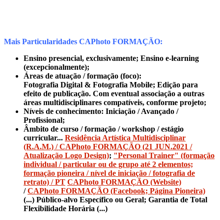
Mais Particularidades CAPhoto FORMAÇÃO:
Ensino presencial, exclusivamente; Ensino e-learning
(excepcionalmente);
Áreas de atuação / formação (foco):
Fotografia Digital & Fotografia Mobile; Edição para
efeito de publicação. Com eventual associação a outras
áreas multidisciplinares compatíveis, conforme projeto;
Níveis de conhecimento: Iniciação / Avançado /
Profissional;
Âmbito de curso / formação / workshop / estágio
curricular...
Residência Artística Multidisciplinar
(R.A.M.) / CAPhoto FORMAÇÃO (21 JUN.2021 /
Atualização Logo Design)
;
"Personal Trainer" (formação
individual / particular ou de grupo até 2 elementos;
formação pioneira / nível de iniciação / fotografia de
retrato) / PT
CAPhoto FORMAÇÃO (Website)
/
CAPhoto FORMAÇÃO (Facebook; Página Pioneira)
(...) Público-alvo Específico ou Geral; Garantia de Total
Flexibilidade Horária (...)