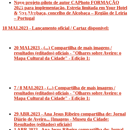
Novo projeto-piloto de autor CAPhoto FORMAÇÃO
29
2023 para implementação. Estreia limitada em Your Hotel
& Spa Alcobaça, concelho de Alcobaça – Região de Leiria
MAI.2023
– Portugal
18 MAI.2023 - Lançamento oficial / Cartaz disponível:
20 MAI.2023 - (...) Compartilha de mais imagens /
resultados (editados) oficiais - "Olhares sobre Aveiro: o
Mapa
Cultural da Cidade" - Edição 1:
7 / 8 MAI.2023 - (...) Compartilha de mais imagens /
resultados (editados) oficiais - "Olhares sobre Aveiro: o
Mapa
Cultural da Cidade" - Edição 1:
29 ABR.2023 - Ana Jesus Ribeiro compartilha de: Jornal
Diário de Aveiro... [Imagens - Museu da Cidade:
Resultados (editados) oficiais]
1 ABR.2023 - Ana Jesus Ribeiro compartilha de: Jornal