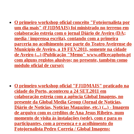
O primeiro workshop oficial conceito "Fotojornalista por
um dia mais" (FJ1DMAIS) foi ministrado no terreno em
colaboração estreia com o jornal Diário de Aveiro (DA;
media / imprensa escrita), contando com a primeira
parceria no acolhimento por parte do Teatro Aveirense do
Município de Aveiro, a 19 FEV.2011, somente na cidade
de Aveiro (...) (Publicação "Memo" www.officecaphoto.pt
com alguns registos alusivos; no presente, também como
módulo oficial de curso):
O primeiro workshop oficial "FJ1DMAIS" praticado na
cidade do Porto, aconteceu a 24 SET.2011 em
colaboração estreia com a agência Global Imagens, no
presente da Global Media Group (Jornal de Notícias,
Diário de Notícias, Notícias Magazine, etc.) (...) - Imagem
de arquivo com os créditos de Ana Jesus Ribeiro, num
momento de visita às instalações (sede), com e para os
participantes, com a presença e o acolhimento do
Fotojornalista Pedro Correia / Global Imagens: