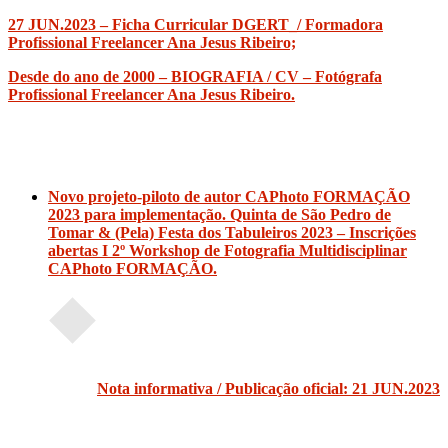
27 JUN.2023 – Ficha Curricular DGERT_/ Formadora
Profissional Freelancer Ana Jesus Ribeiro;
Desde do ano de 2000 – BIOGRAFIA / CV – Fotógrafa
Profissional Freelancer Ana Jesus Ribeiro.
Novo projeto-piloto de autor CAPhoto FORMAÇÃO
2023 para implementação. Quinta de São Pedro de
Tomar & (Pela) Festa dos Tabuleiros 2023 – Inscrições
abertas I 2º Workshop de Fotografia Multidisciplinar
CAPhoto FORMAÇÃO.
Lançamento
oficial
/
Nota informativa / Publicação oficial: 21 JUN.2023
Cartaz
disponível: