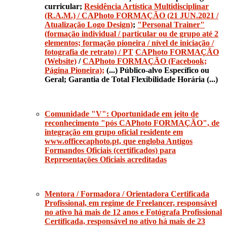
curricular;
Residência Artística Multidisciplinar
(R.A.M.) / CAPhoto FORMAÇÃO (21 JUN.2021 /
Atualização Logo Design)
;
"Personal Trainer"
(formação individual / particular ou de grupo até 2
elementos; formação pioneira / nível de iniciação /
fotografia de retrato) / PT
CAPhoto FORMAÇÃO
(Website)
/
CAPhoto FORMAÇÃO (Facebook;
Página Pioneira);
(...) Público-alvo Específico ou
Geral; Garantia de Total Flexibilidade Horária (...)
Comunidade "V": Oportunidade em jeito de
reconhecimento "pós CAPhoto FORMAÇÃO", de
integração em grupo oficial residente em
www.officecaphoto.pt, que engloba Antigos
Formandos Oficiais (certificados) para
Representações Oficiais acreditadas
Mentora / Formadora / Orientadora Certificada
Profissional, em regime de Freelancer, responsável
no ativo há mais de 12 anos e Fotógrafa Profissional
Certificada, responsável no ativo há mais de 23