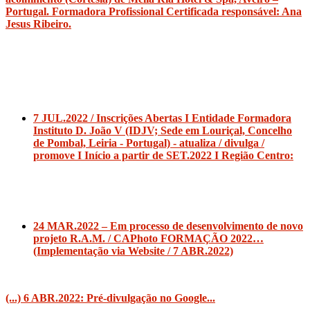
Portugal. Formadora Profissional Certificada responsável: Ana
Jesus Ribeiro.
7 JUL.2022 / Inscrições Abertas I Entidade Formadora
Instituto D. João V (IDJV; Sede em Louriçal, Concelho
de Pombal, Leiria - Portugal) - atualiza / divulga /
promove I Início a partir de SET.2022 I Região Centro:
24 MAR.2022 – Em processo de desenvolvimento de novo
projeto R.A.M. / CAPhoto FORMAÇÃO 2022…
(Implementação via Website / 7 ABR.2022)
(...) 6 ABR.2022: Pré-divulgação no Google...