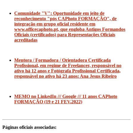
Comunidade "V": Oportunidade em jeito de
reconhecimento "pós CAPhoto FORMAÇÃO", de
integração em grupo oficial residente em
www.officecaphoto.pt, que engloba Antigos Formandos
Oficiais (certificados) para Representações Oficiais
acreditadas
Mentora / Formadora / Orientadora Certificada
Profissional, em regime de Freelancer, responsável no
ativo há 12 anos e Fotógrafa Profissional Certificada,
responsável no ativo há 23 anos: Ana Jesus Ribeiro
MEMO no LinkedIn /// Google /// 11 anos CAPhoto
FORMAÇÃO (19 e 21 FEV.2022)
Páginas oficiais associadas: