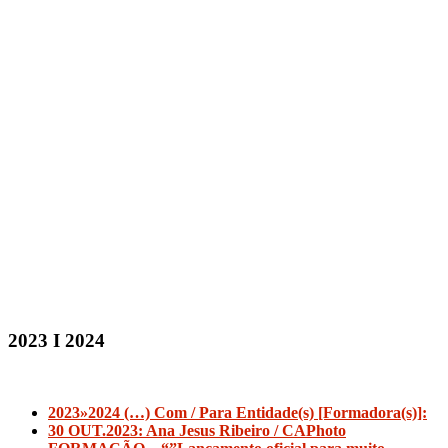
P3.2024 I 1 I 2 III CAPhoto
FORMAÇÃO 2024 – Muito em breve,
lançamento oficial…
P2.2024 III CAPhoto FORMAÇÃO
2024 – Workshop de Fotografia
Mobile para redes sociais ou para e-
commerce
2023 I 2024
2023»2024 (…) Com / Para Entidade(s) [Formadora(s)]:
30 OUT.2023: Ana Jesus Ribeiro / CAPhoto