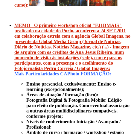
curso):
MEMO - O primeiro workshop oficial "FJ1DMAIS"
praticado na cidade do Porto, aconteceu a 24 SET.2011
em colaboração estreia com a agência Global Imagens, no
presente da Global Media Group (Jornal de Notícias,
Diário de Notícias, Notícias Magazine, etc.) (...) - Imagem
de arquivo com os créditos de Ana Jesus Ribeiro, num
momento de visita às instalações (sede), com e para os
participantes, com a presença e o acolhimento do
Fotojornalista Pedro Correia / Global Imagens:
Mais Particularidades CAPhoto FORMAÇÃO:
Ensino presencial, exclusivamente; Ensino e-
learning (excepcionalmente);
Áreas de atuação / formação (foco):
Fotografia Digital & Fotografia Mobile; Edição
para efeito de publicação. Com eventual associação
a outras áreas multidisciplinares compatíveis,
conforme projeto;
Níveis de conhecimento: Iniciação / Avançado /
Profissional;
Âmbito de curso / formação / workshop / estágio