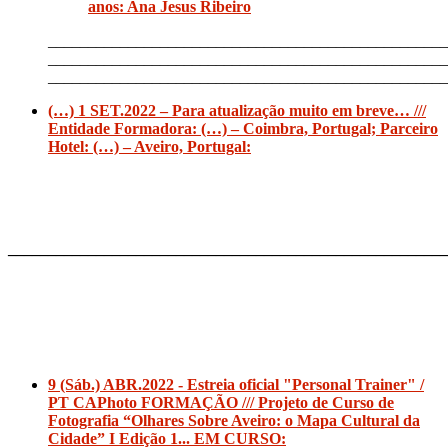
anos: Ana Jesus Ribeiro
__________________________________________________
__________________________________________________
__________________________________________________
(…) 1 SET.2022 – Para atualização muito em breve… ///
Entidade Formadora: (…) – Coimbra, Portugal; Parceiro
Hotel: (…) – Aveiro, Portugal:
_______________________________________________________
9 (Sáb.) ABR.2022 - Estreia oficial "Personal Trainer" /
PT CAPhoto FORMAÇÃO /// Projeto de Curso de
Fotografia “Olhares Sobre Aveiro: o Mapa Cultural da
Cidade” I Edição 1... EM CURSO: