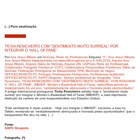
(…) Para atualização.
Junho 9, 2019
TICHA PENICHEIRO COM “SENTIMENTO MUITO SURREAL” POR
INTEGRAR O ‘HALL OF FAME’
Por
Ana Jesus Ribeiro
em
Notícias
,
Rede de Profissionais
Etiqueta
"V"
,
Ana Jesus Ribeiro
,
Ana Jesus Ribeiro implementada em www.officecaphoto.pt a 9 JUN.2018
,
Arquivo Ana
Jesus Ribeiro
,
Arquivo Diário de Notícias
,
Arquivo DN
,
CAPhoto Rede de Profissionais
,
Colaborador Fotógrafo Freelancer CCPJ
,
Colaboradora Fotojornalista Freelancer
,
Diário de
Notícias
,
Federação Portuguesa de Basquetebol
,
FPB
,
Município de Vagos
,
OFFICECAPHOTO.PT
,
Portugal
,
Profissionais Freelancers
,
Profissionais residentes
OFFICECAPHOTO.PT
,
SAPO Desporto
,
Serviço profissional de fotografia
,
Ticha
Penicheiro
,
TICHA PENICHEIRO COM "SENTIMENTO MUITO SURREAL” POR INTEGRAR
O 'HALL OF FAME'
,
WBHOF
,
Women’s Basketball Hall of Fame
,
www.officecaphoto.pt
implementado há um ano
,
“verdadeiramente abençoada e honrada pelas oportunidades”
A antiga internacional portuguesa
Ticha Penicheiro
admitiu hoje o “sentimento muito
surreal” por integrar o Women’s Basketball Hall of Fame (WBHOF), a mais importante
distinção da carreira de uma basquetebolista nos Estados Unidos.
“Este sentimento é muito surreal… Hoje vou integrar o WBHOF”, escreveu a lusa no
Twitter, revelando-se “verdadeiramente abençoada e honrada pelas oportunidades” que o
basquetebol lhe deu na vida. (…)
Fonte:
SAPO Desporto
Fotografia: (*)