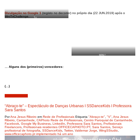
Divulgação no Google 1
(registo no decorrer) no próprio dia (22 JUN.2019) após o
MiniTriChallenge.
Tri…
MINI !…
… Alguns dos (primeiros) vencedores:
(…)
Junho 13, 2019
“Abraço-te” – Espectáculo de Danças Urbanas I SSDanceKids I Professora
Sara Santos
Por
Ana Jesus Ribeiro
em
Rede de Profissionais
Etiqueta
"Abraço-te"
,
"V"
,
Ana Jesus
Ribeiro
,
Cantanhede
,
CAPhoto Rede de Profissionais
,
Centro Paroquial de Cantanhede
,
Facebook
,
Google My Business
,
LinkedIn
,
Professora Sara Santos
,
Profissionais
Freelancers
,
Profissionais residentes OFFICECAPHOTO.PT
,
Sara Santos
,
Serviço
profissional de fotografia
,
SSDanceKids
,
Twitter
,
Valdemar Jorge
,
WingSStudio
,
www.officecaphoto.pt implementado há um ano