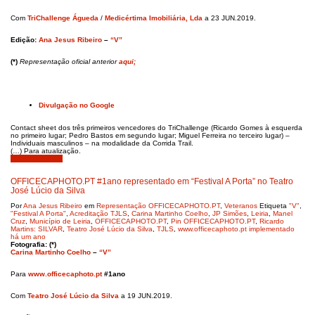
Com
TriChallenge Águeda
/
Medicértima Imobiliária, Lda
a 23 JUN.2019.
Edição:
Ana Jesus Ribeiro
–
“V”
(*)
Representação oficial anterior
aqui
;
Divulgação no Google
Contact sheet dos três primeiros vencedores do TriChallenge (Ricardo Gomes à esquerda
no primeiro lugar; Pedro Bastos em segundo lugar; Miguel Ferreira no terceiro lugar) –
Individuais masculinos – na modalidade da Corrida Trail.
(…) Para atualização.
Junho 24, 2019
OFFICECAPHOTO.PT #1ano representado em “Festival A Porta” no Teatro
José Lúcio da Silva
Por
Ana Jesus Ribeiro
em
Representação OFFICECAPHOTO.PT
,
Veteranos
Etiqueta
"V"
,
"Festival A Porta"
,
Acreditação TJLS
,
Carina Martinho Coelho
,
JP Simões
,
Leiria
,
Manel
Cruz
,
Município de Leiria
,
OFFICECAPHOTO.PT
,
Pin OFFICECAPHOTO.PT
,
Ricardo
Martins: SILVAR
,
Teatro José Lúcio da Silva
,
TJLS
,
www.officecaphoto.pt implementado
há um ano
Fotografia: (*)
Carina Martinho Coelho
–
“V”
Para
www.officecaphoto.pt
#1ano
Com
Teatro José Lúcio da Silva
a 19 JUN.2019.