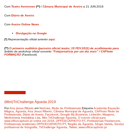
Com
Teatro Aveirense
(**)
/
Câmara Municipal de Aveiro
a 21 JUN.2019.
Com
Diário de Aveiro
Com
Aveiro Online News
Divulgação no Google
(*)
Representação oficial anterior
aqui
;
(**)
O primeiro auditório (parceiro oficial teatro; 19 FEV.2011) de acolhimento para
âmbito de workshop oficial conceito
“Fotojornalista por um dia mais”
/
CAPhoto
FORMAÇÃO
(Facebook)
Junho 13, 2019
(Mini)TriChallenge Águeda 2019
Por
Ana Jesus Ribeiro
em
Notícias
,
Rede de Profissionais
Etiqueta
Academia Equação
Mágica
,
Águeda
,
Ana Jesus Ribeiro
,
Câmara Municipal de Águeda
,
CAPhoto Rede de
Profissionais
,
Diário de Aveiro
,
Facebook
,
Google My Business
,
LinkedIn
,
Margens
,
Medicértima Imobiliária Lda
,
Mini TriChallenge Águeda
,
O evento oficial para
www.officecaphoto.pt online em 2018
,
OFFICECAPHOTO.PT
,
Profissionais Freelancers
,
Profissionais residentes OFFICECAPHOTO.PT
,
Região de Águeda
,
Sérgio Varela
,
Serviço
profissional de fotografia
,
TriChallenge Águeda
,
Twitter
,
www.officecaphoto.pt