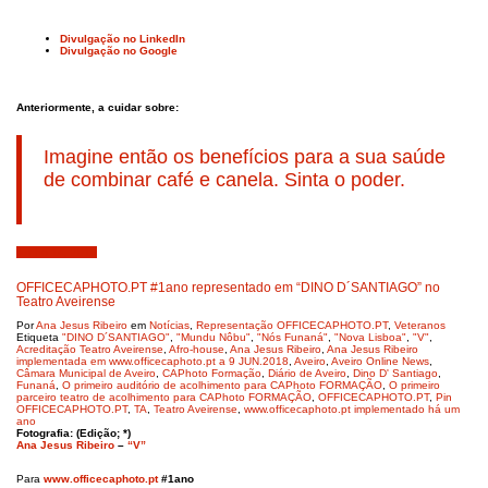
Divulgação no LinkedIn
Divulgação no Google
Anteriormente, a cuidar sobre:
Imagine então os benefícios para a sua saúde
de combinar café e canela. Sinta o poder.
Junho 14, 2019
OFFICECAPHOTO.PT #1ano representado em “DINO D´SANTIAGO” no
Teatro Aveirense
Por
Ana Jesus Ribeiro
em
Notícias
,
Representação OFFICECAPHOTO.PT
,
Veteranos
Etiqueta
"DINO D´SANTIAGO"
,
"Mundu Nôbu"
,
"Nós Funaná"
,
"Nova Lisboa"
,
"V"
,
Acreditação Teatro Aveirense
,
Afro-house
,
Ana Jesus Ribeiro
,
Ana Jesus Ribeiro
implementada em www.officecaphoto.pt a 9 JUN.2018
,
Aveiro
,
Aveiro Online News
,
Câmara Municipal de Aveiro
,
CAPhoto Formação
,
Diário de Aveiro
,
Dino D' Santiago
,
Funaná
,
O primeiro auditório de acolhimento para CAPhoto FORMAÇÃO
,
O primeiro
parceiro teatro de acolhimento para CAPhoto FORMAÇÃO
,
OFFICECAPHOTO.PT
,
Pin
OFFICECAPHOTO.PT
,
TA
,
Teatro Aveirense
,
www.officecaphoto.pt implementado há um
ano
Fotografia: (Edição; *)
Ana Jesus Ribeiro
–
“V”
Para
www.officecaphoto.pt
#1ano