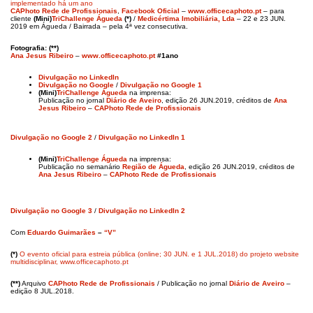
implementado há um ano
CAPhoto Rede de Profissionais
,
Facebook Oficial
–
www.officecaphoto.pt
– para
cliente
(Mini)
TriChallenge Águeda
(*)
/
Medicértima Imobiliária, Lda
– 22 e 23 JUN.
2019 em Águeda / Bairrada – pela 4ª vez consecutiva.
Fotografia: (**)
Ana Jesus Ribeiro
–
www.officecaphoto.pt
#1ano
Divulgação no LinkedIn
Divulgação no Google
/
Divulgação no Google 1
(Mini)
TriChallenge Águeda
na imprensa:
Publicação no jornal
Diário de Aveiro
, edição 26 JUN.2019, créditos de
Ana
Jesus Ribeiro
–
CAPhoto Rede de Profissionais
Divulgação no Google 2
/
Divulgação no LinkedIn 1
(Mini)
TriChallenge Águeda
na imprensa:
Publicação no semanário
Região de Águeda
, edição 26 JUN.2019, créditos de
Ana Jesus Ribeiro
–
CAPhoto Rede de Profissionais
Divulgação no Google 3
/
Divulgação no LinkedIn 2
Com
Eduardo Guimarães
–
“V”
(*)
O evento oficial para estreia pública (online; 30 JUN. e 1 JUL.2018) do projeto website
multidisciplinar, www.officecaphoto.pt
(**)
Arquivo
CAPhoto Rede de Profissionais
/ Publicação no jornal
Diário de Aveiro
–
edição 8 JUL.2018.