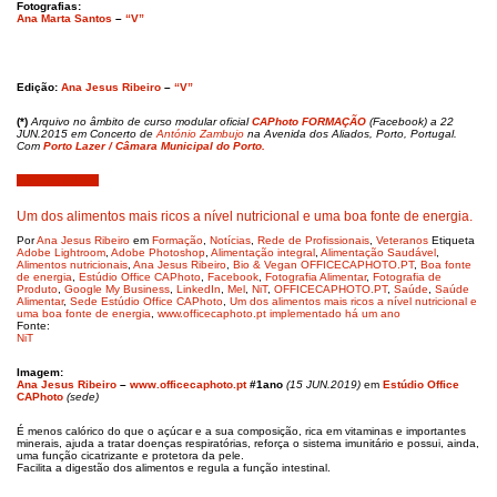
Fotografias:
Ana Marta Santos
–
“V”
Edição:
Ana Jesus Ribeiro
–
“V”
(*)
Arquivo
no
âmbito de curso modular oficial
CAPhoto FORMAÇÃO
(Facebook) a 22
JUN.2015 em Concerto de
António Zambujo
na Avenida dos Aliados, Porto, Portugal.
Com
Porto Lazer / Câmara Municipal do Porto.
Junho 15, 2019
Um dos alimentos mais ricos a nível nutricional e uma boa fonte de energia.
Por
Ana Jesus Ribeiro
em
Formação
,
Notícias
,
Rede de Profissionais
,
Veteranos
Etiqueta
Adobe Lightroom
,
Adobe Photoshop
,
Alimentação integral
,
Alimentação Saudável
,
Alimentos nutricionais
,
Ana Jesus Ribeiro
,
Bio & Vegan OFFICECAPHOTO.PT
,
Boa fonte
de energia
,
Estúdio Office CAPhoto
,
Facebook
,
Fotografia Alimentar
,
Fotografia de
Produto
,
Google My Business
,
LinkedIn
,
Mel
,
NiT
,
OFFICECAPHOTO.PT
,
Saúde
,
Saúde
Alimentar
,
Sede Estúdio Office CAPhoto
,
Um dos alimentos mais ricos a nível nutricional e
uma boa fonte de energia
,
www.officecaphoto.pt implementado há um ano
Fonte:
NiT
Imagem:
Ana Jesus Ribeiro
–
www.
officecaphoto.pt
#1ano
(15 JUN.2019)
em
Estúdio Office
CAPhoto
(sede)
É menos calórico do que o açúcar e a sua composição, rica em vitaminas e importantes
minerais, ajuda a tratar doenças respiratórias, reforça o sistema imunitário e possui, ainda,
uma função cicatrizante e protetora da pele.
Facilita a digestão dos alimentos e regula a função intestinal.