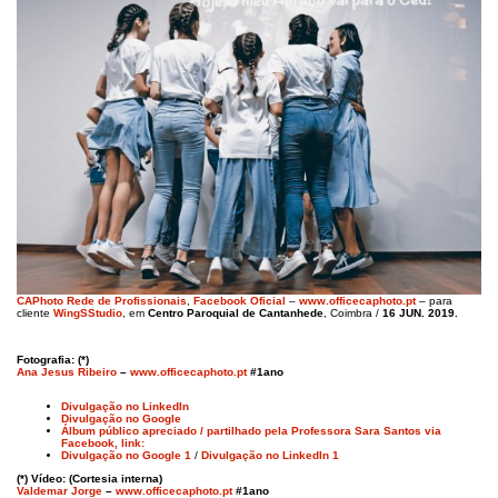
CAPhoto Rede de Profissionais
,
Facebook Oficial
–
www.officecaphoto.pt
– para
cliente
WingSStudio
, em
Centro Paroquial de Cantanhede
, Coimbra /
16 JUN. 2019.
Fotografia: (*)
Ana Jesus Ribeiro
–
www.officecaphoto.pt
#1ano
Divulgação no LinkedIn
Divulgação no Google
Álbum público apreciado / partilhado pela Professora Sara Santos via
Facebook, link:
Divulgação no Google 1
/
Divulgação no LinkedIn 1
(*) Vídeo: (Cortesia interna)
Valdemar Jorge
–
www.officecaphoto.pt
#1ano