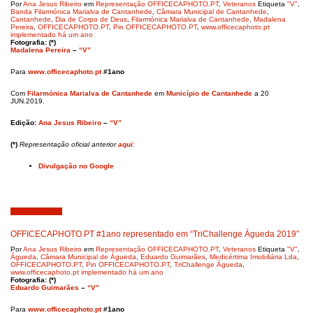
Por
Ana Jesus Ribeiro
em
Representação OFFICECAPHOTO.PT
,
Veteranos
Etiqueta
"V"
,
Banda Filarmónica Marialva de Cantanhede
,
Câmara Municipal de Cantanhede
,
Cantanhede
,
Dia de Corpo de Deus
,
Filarmónica Marialva de Cantanhede
,
Madalena
Pereira
,
OFFICECAPHOTO.PT
,
Pin OFFICECAPHOTO.PT
,
www.officecaphoto.pt
implementado há um ano
Fotografia: (*)
Madalena Pereira
–
“V”
Para
www.officecaphoto.pt
#1ano
Com
Filarmónica Marialva de Cantanhede
em
Município de Cantanhede
a 20
JUN.2019.
Edição:
Ana Jesus Ribeiro
–
“V”
(*)
Representação oficial anterior
aqui
;
Divulgação no Google
Junho 24, 2019
OFFICECAPHOTO.PT #1ano representado em “TriChallenge Águeda 2019”
Por
Ana Jesus Ribeiro
em
Representação OFFICECAPHOTO.PT
,
Veteranos
Etiqueta
"V"
,
Águeda
,
Câmara Municipal de Águeda
,
Eduardo Guimarães
,
Medicértima Imobiliária Lda
,
OFFICECAPHOTO.PT
,
Pin OFFICECAPHOTO.PT
,
TriChallenge Águeda
,
www.officecaphoto.pt implementado há um ano
Fotografia: (*)
Eduardo Guimarães
–
“V”
Para
www.officecaphoto.pt
#1ano