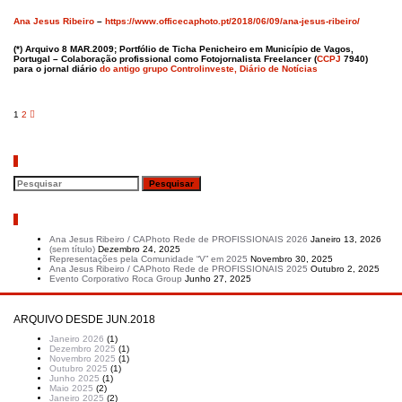
Ana Jesus Ribeiro
–
https://www.officecaphoto.pt/2018/06/09/ana-jesus-ribeiro/
(*) Arquivo 8 MAR.2009; Portfólio de Ticha Penicheiro em
Município de Vagos,
Portugal
– Colaboração profissional como Fotojornalista Freelancer (
CCPJ
7940)
para o jornal diário
do antigo grupo C
ontrolinveste, Diário de Notícias
Paginação
1
2
dos
conteúdos
Pesquisar
Artigos recentes
Ana Jesus Ribeiro / CAPhoto Rede de PROFISSIONAIS 2026
Janeiro 13, 2026
(sem título)
Dezembro 24, 2025
Representações pela Comunidade “V” em 2025
Novembro 30, 2025
Ana Jesus Ribeiro / CAPhoto Rede de PROFISSIONAIS 2025
Outubro 2, 2025
Evento Corporativo Roca Group
Junho 27, 2025
ARQUIVO DESDE JUN.2018
Janeiro 2026
(1)
Dezembro 2025
(1)
Novembro 2025
(1)
Outubro 2025
(1)
Junho 2025
(1)
Maio 2025
(2)
Janeiro 2025
(2)