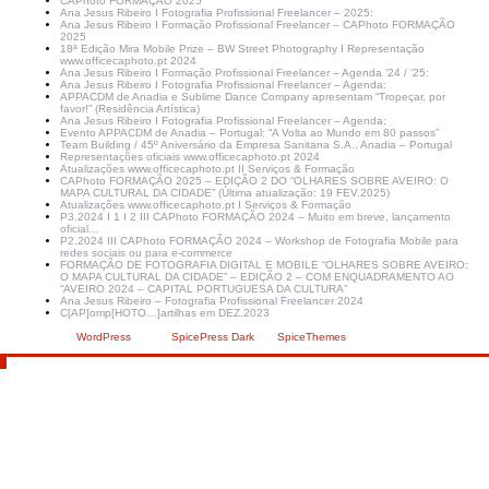
CAPhoto FORMAÇÃO 2025
Ana Jesus Ribeiro I Fotografia Profissional Freelancer – 2025:
Ana Jesus Ribeiro I Formação Profissional Freelancer – CAPhoto FORMAÇÃO
2025
18ª Edição Mira Mobile Prize – BW Street Photography I Representação
www.officecaphoto.pt 2024
Ana Jesus Ribeiro I Formação Profissional Freelancer – Agenda ’24 / ’25:
Ana Jesus Ribeiro I Fotografia Profissional Freelancer – Agenda:
APPACDM de Anadia e Sublime Dance Company apresentam “Tropeçar, por
favor!” (Residência Artística)
Ana Jesus Ribeiro I Fotografia Profissional Freelancer – Agenda:
Evento APPACDM de Anadia – Portugal: “A Volta ao Mundo em 80 passos”
Team Building / 45º Aniversário da Empresa Sanitana S.A., Anadia – Portugal
Representações oficiais www.officecaphoto.pt 2024
Atualizações www.officecaphoto.pt II Serviços & Formação
CAPhoto FORMAÇÃO 2025 – EDIÇÃO 2 DO “OLHARES SOBRE AVEIRO: O
MAPA CULTURAL DA CIDADE” (Última atualização: 19 FEV.2025)
Atualizações www.officecaphoto.pt I Serviços & Formação
P3.2024 I 1 I 2 III CAPhoto FORMAÇÃO 2024 – Muito em breve, lançamento
oficial…
P2.2024 III CAPhoto FORMAÇÃO 2024 – Workshop de Fotografia Mobile para
redes sociais ou para e-commerce
FORMAÇÃO DE FOTOGRAFIA DIGITAL E MOBILE “OLHARES SOBRE AVEIRO:
O MAPA CULTURAL DA CIDADE” – EDIÇÃO 2 – COM ENQUADRAMENTO AO
“AVEIRO 2024 – CAPITAL PORTUGUESA DA CULTURA”
Ana Jesus Ribeiro – Fotografia Profissional Freelancer 2024
C[AP]omp[HOTO…]artilhas em DEZ.2023
Criado com
WordPress
| Tema:
SpicePress Dark
por
SpiceThemes