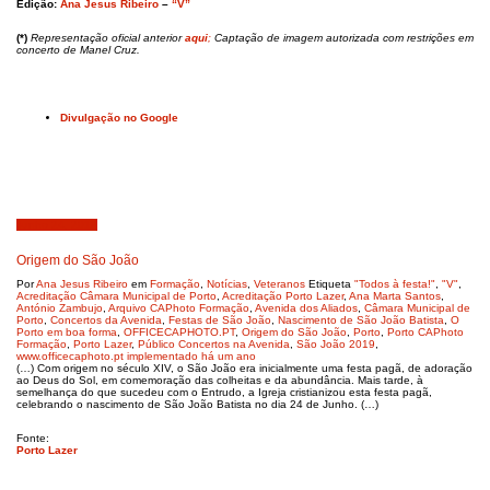
Edição:
Ana Jesus Ribeiro
–
“V”
(*)
Representação oficial anterior
aqui
;
Captação de imagem autorizada com restrições em
concerto de Manel Cruz.
Divulgação no Google
Junho 24, 2019
Origem do São João
Por
Ana Jesus Ribeiro
em
Formação
,
Notícias
,
Veteranos
Etiqueta
"Todos à festa!"
,
"V"
,
Acreditação Câmara Municipal de Porto
,
Acreditação Porto Lazer
,
Ana Marta Santos
,
António Zambujo
,
Arquivo CAPhoto Formação
,
Avenida dos Aliados
,
Câmara Municipal de
Porto
,
Concertos da Avenida
,
Festas de São João
,
Nascimento de São João Batista
,
O
Porto em boa forma
,
OFFICECAPHOTO.PT
,
Origem do São João
,
Porto
,
Porto CAPhoto
Formação
,
Porto Lazer
,
Público Concertos na Avenida
,
São João 2019
,
www.officecaphoto.pt implementado há um ano
(…) Com origem no século XIV, o São João era inicialmente uma festa pagã, de adoração
ao Deus do Sol, em comemoração das colheitas e da abundância. Mais tarde, à
semelhança do que sucedeu com o Entrudo, a Igreja cristianizou esta festa pagã,
celebrando o nascimento de São João Batista no dia 24 de Junho. (…)
Fonte:
Porto Lazer