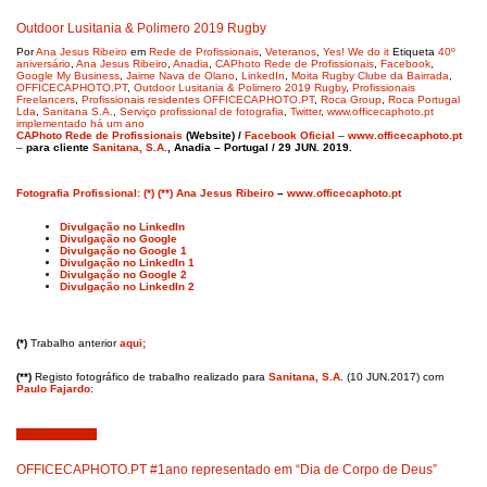
Outdoor Lusitania & Polimero 2019 Rugby
Por
Ana Jesus Ribeiro
em
Rede de Profissionais
,
Veteranos
,
Yes! We do it
Etiqueta
40º
aniversário
,
Ana Jesus Ribeiro
,
Anadia
,
CAPhoto Rede de Profissionais
,
Facebook
,
Google My Business
,
Jaime Nava de Olano
,
LinkedIn
,
Moita Rugby Clube da Bairrada
,
OFFICECAPHOTO.PT
,
Outdoor Lusitania & Polimero 2019 Rugby
,
Profissionais
Freelancers
,
Profissionais residentes OFFICECAPHOTO.PT
,
Roca Group
,
Roca Portugal
Lda
,
Sanitana S.A.
,
Serviço profissional de fotografia
,
Twitter
,
www.officecaphoto.pt
implementado há um ano
CAPhoto Rede de Profissionais
(Website) /
Facebook Oficial
–
www.officecaphoto.pt
–
para cliente
Sanitana, S.A.
, Anadia – Portugal / 29 JUN. 2019.
Fotografia Profissional: (*) (**) Ana Jesus Ribeiro
–
www.officecaphoto.pt
Divulgação no LinkedIn
Divulgação no Google
Divulgação no Google 1
Divulgação no LinkedIn 1
Divulgação no Google 2
Divulgação no LinkedIn 2
(*)
Trabalho anterior
aqui;
(**)
Registo fotográfico de trabalho realizado para
Sanitana, S.A.
(10 JUN.2017) com
Paulo Fajardo
:
Junho 25, 2019
OFFICECAPHOTO.PT #1ano representado em “Dia de Corpo de Deus”