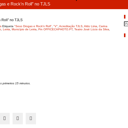
OFFICECAPHOTO.PT representado em
s e Rock’n Roll” no TJLS
P
Roll” no TJLS
s
Etiqueta
"Sexo Drogas e Rock'n Roll"
,
"V"
,
Acreditação TJLS
,
Aldo Lima
,
Carina
o
,
Leiria
,
Município de Leiria
,
Pin OFFICECAPHOTO.PT
,
Teatro José Lúcio da Silva
,
A
 primeiros 15 minutos.