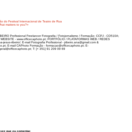
o do Festival Internacional de Teatro de Rua
hat matters to you?»
IRO Profissional Freelancer Fotografia / Fotojornalismo / Formação; CCPJ - CO510A;
; WEBSITE - www.officecaphoto.pt; PORTFÓLIO / PLATAFORMAS WEB / REDES
-jesus-ribeiro/; E-mail Fotografia Profissional - jribeiro.ana@gmail.com &
to.pt; E-mail CAPhoto Formação - formacao@officecaphoto.pt; E-
al@officecaphoto.pt; T: [+ 351] 91 209 09 69
 vez que eu comentar.