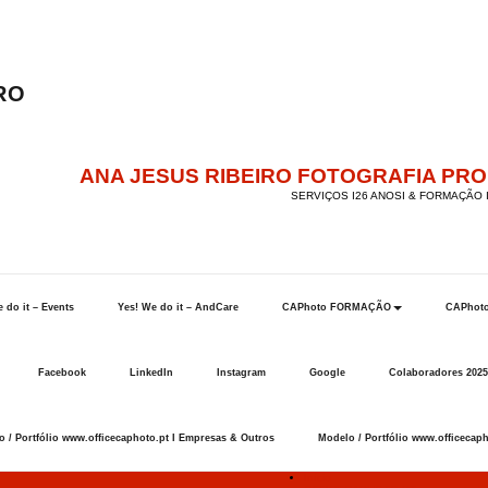
ANA JESUS RIBEIRO FOTOGRAFIA PR
SERVIÇOS I26 ANOSI & FORMAÇÃO I
 do it – Events
Yes! We do it – AndCare
CAPhoto FORMAÇÃO
CAPhot
Facebook
LinkedIn
Instagram
Google
Colaboradores 2025
 / Portfólio www.officecaphoto.pt I Empresas & Outros
Modelo / Portfólio www.officecaph
Início