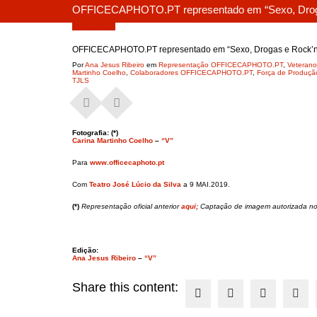
OFFICECAPHOTO.PT representado em “Sexo, Droga
Maio 9, 2019
OFFICECAPHOTO.PT representado em “Sexo, Drogas e Rock’n 
Por
Ana Jesus Ribeiro
em
Representação OFFICECAPHOTO.PT
,
Veterano
Martinho Coelho
,
Colaboradores OFFICECAPHOTO.PT
,
Força de Produçã
TJLS
Fotografia: (*)
Carina Martinho Coelho
–
“V”
Para
www.officecaphoto.pt
Com
Teatro José Lúcio da Silva
a 9 MAI.2019.
(*)
Representação oficial anterior
aqui;
Captação de imagem autorizada nos
Edição:
Ana Jesus Ribeiro
–
“V”
Share this content: