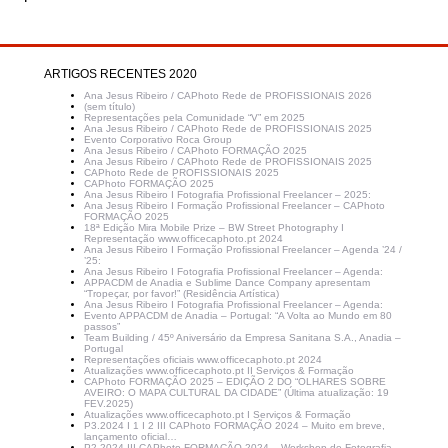
ARTIGOS RECENTES 2020
Ana Jesus Ribeiro / CAPhoto Rede de PROFISSIONAIS 2026
(sem título)
Representações pela Comunidade “V” em 2025
Ana Jesus Ribeiro / CAPhoto Rede de PROFISSIONAIS 2025
Evento Corporativo Roca Group
Ana Jesus Ribeiro / CAPhoto FORMAÇÃO 2025
Ana Jesus Ribeiro / CAPhoto Rede de PROFISSIONAIS 2025
CAPhoto Rede de PROFISSIONAIS 2025
CAPhoto FORMAÇÃO 2025
Ana Jesus Ribeiro I Fotografia Profissional Freelancer – 2025:
Ana Jesus Ribeiro I Formação Profissional Freelancer – CAPhoto
FORMAÇÃO 2025
18ª Edição Mira Mobile Prize – BW Street Photography I
Representação www.officecaphoto.pt 2024
Ana Jesus Ribeiro I Formação Profissional Freelancer – Agenda ’24 /
’25:
Ana Jesus Ribeiro I Fotografia Profissional Freelancer – Agenda:
APPACDM de Anadia e Sublime Dance Company apresentam
“Tropeçar, por favor!” (Residência Artística)
Ana Jesus Ribeiro I Fotografia Profissional Freelancer – Agenda:
Evento APPACDM de Anadia – Portugal: “A Volta ao Mundo em 80
passos”
Team Building / 45º Aniversário da Empresa Sanitana S.A., Anadia –
Portugal
Representações oficiais www.officecaphoto.pt 2024
Atualizações www.officecaphoto.pt II Serviços & Formação
CAPhoto FORMAÇÃO 2025 – EDIÇÃO 2 DO “OLHARES SOBRE
AVEIRO: O MAPA CULTURAL DA CIDADE” (Última atualização: 19
FEV.2025)
Atualizações www.officecaphoto.pt I Serviços & Formação
P3.2024 I 1 I 2 III CAPhoto FORMAÇÃO 2024 – Muito em breve,
lançamento oficial…
P2.2024 III CAPhoto FORMAÇÃO 2024 – Workshop de Fotografia