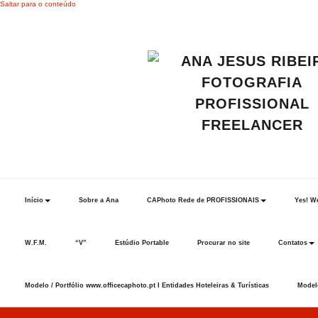
Saltar para o conteúdo
Início
Sobre a Ana
CAPhoto Rede de PROFISSIONAIS
Yes! We
W.F.M.
“V”
Estúdio Portable
Procurar no site
Contatos
Modelo / Portfólio www.officecaphoto.pt I Entidades Hoteleiras & Turísticas
Modelo