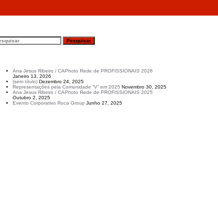
 “Sexo, Drogas e Rock’n Roll” no TJLS
esquisar
rtigos recentes
Ana Jesus Ribeiro / CAPhoto Rede de PROFISSIONAIS 2026
Janeiro 13, 2026
(sem título)
Dezembro 24, 2025
Representações pela Comunidade “V” em 2025
Novembro 30, 2025
Ana Jesus Ribeiro / CAPhoto Rede de PROFISSIONAIS 2025
Outubro 2, 2025
Evento Corporativo Roca Group
Junho 27, 2025