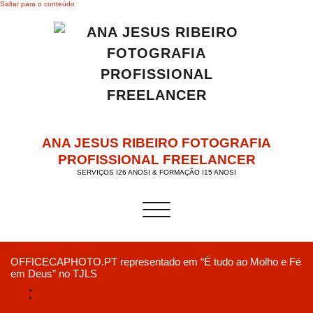
Saltar para o conteúdo
ANA JESUS RIBEIRO FOTOGRAFIA
PROFISSIONAL FREELANCER
SERVIÇOS I26 ANOSI & FORMAÇÃO I15 ANOSI
Alternar a navegação
OFFICECAPHOTO.PT representado em “É tudo ao Molho e Fé
em Deus” no TJLS
Início
OFFICECAPHOTO.PT representado em “É tudo ao Molho e Fé em Deus” no
TJLS