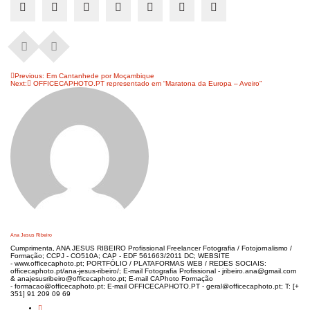
Navegação
Previous:
Em Cantanhede por Moçambique
Next:
OFFICECAPHOTO.PT representado em “Maratona da Europa – Aveiro”
de
artigos
Ana Jesus Ribeiro
Cumprimenta, ANA JESUS RIBEIRO Profissional Freelancer Fotografia / Fotojornalismo /
Formação; CCPJ - CO510A; CAP - EDF 561663/2011 DC; WEBSITE
- www.officecaphoto.pt; PORTFÓLIO / PLATAFORMAS WEB / REDES SOCIAIS:
officecaphoto.pt/ana-jesus-ribeiro/; E-mail Fotografia Profissional - jribeiro.ana@gmail.com
& anajesusribeiro@officecaphoto.pt; E-mail CAPhoto Formação
- formacao@officecaphoto.pt; E-mail OFFICECAPHOTO.PT - geral@officecaphoto.pt; T: [+
351] 91 209 09 69