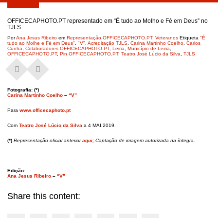
Abril 26, 2019
OFFICECAPHOTO.PT representado em “É tudo ao Molho e Fé em Deus” no
TJLS
Por
Ana Jesus Ribeiro
em
Representação OFFICECAPHOTO.PT
,
Veteranos
Etiqueta
"É
tudo ao Molhe e Fé em Deus"
,
"V"
,
Acreditação TJLS
,
Carina Martinho Coelho
,
Carlos
Cunha
,
Colaboradores OFFICECAPHOTO.PT
,
Leiria
,
Município de Leiria
,
OFFICECAPHOTO.PT
,
Pin OFFICECAPHOTO.PT
,
Teatro José Lúcio da Silva
,
TJLS
Fotografia: (*)
Carina Martinho Coelho
–
“V”
Para
www.officecaphoto.pt
Com
Teatro José Lúcio da Silva
a 4 MAI.2019.
(*)
Representação oficial anterior
aqui;
Captação de imagem autorizada na íntegra.
Edição:
Ana Jesus Ribeiro
–
“V”
Share this content: