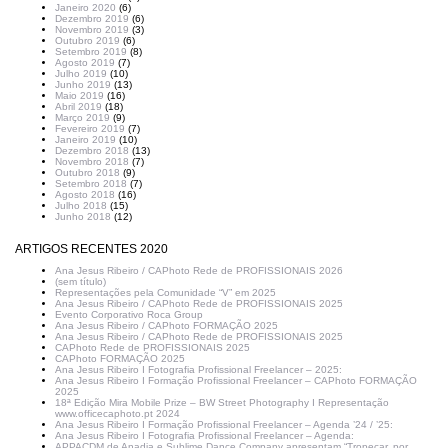
Janeiro 2020
(6)
Dezembro 2019
(6)
Novembro 2019
(3)
Outubro 2019
(6)
Setembro 2019
(8)
Agosto 2019
(7)
Julho 2019
(10)
Junho 2019
(13)
Maio 2019
(16)
Abril 2019
(18)
Março 2019
(9)
Fevereiro 2019
(7)
Janeiro 2019
(10)
Dezembro 2018
(13)
Novembro 2018
(7)
Outubro 2018
(9)
Setembro 2018
(7)
Agosto 2018
(16)
Julho 2018
(15)
Junho 2018
(12)
ARTIGOS RECENTES 2020
Ana Jesus Ribeiro / CAPhoto Rede de PROFISSIONAIS 2026
(sem título)
Representações pela Comunidade “V” em 2025
Ana Jesus Ribeiro / CAPhoto Rede de PROFISSIONAIS 2025
Evento Corporativo Roca Group
Ana Jesus Ribeiro / CAPhoto FORMAÇÃO 2025
Ana Jesus Ribeiro / CAPhoto Rede de PROFISSIONAIS 2025
CAPhoto Rede de PROFISSIONAIS 2025
CAPhoto FORMAÇÃO 2025
Ana Jesus Ribeiro I Fotografia Profissional Freelancer – 2025:
Ana Jesus Ribeiro I Formação Profissional Freelancer – CAPhoto FORMAÇÃO
2025
18ª Edição Mira Mobile Prize – BW Street Photography I Representação
www.officecaphoto.pt 2024
Ana Jesus Ribeiro I Formação Profissional Freelancer – Agenda ’24 / ’25:
Ana Jesus Ribeiro I Fotografia Profissional Freelancer – Agenda:
APPACDM de Anadia e Sublime Dance Company apresentam “Tropeçar, por