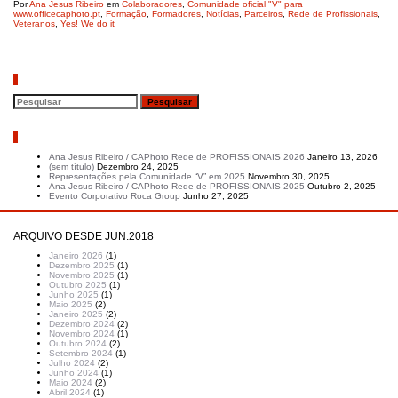
Por
Ana Jesus Ribeiro
em
Colaboradores
,
Comunidade oficial "V" para
www.officecaphoto.pt
,
Formação
,
Formadores
,
Notícias
,
Parceiros
,
Rede de Profissionais
,
Veteranos
,
Yes! We do it
Pesquisar
Artigos recentes
Ana Jesus Ribeiro / CAPhoto Rede de PROFISSIONAIS 2026
Janeiro 13, 2026
(sem título)
Dezembro 24, 2025
Representações pela Comunidade “V” em 2025
Novembro 30, 2025
Ana Jesus Ribeiro / CAPhoto Rede de PROFISSIONAIS 2025
Outubro 2, 2025
Evento Corporativo Roca Group
Junho 27, 2025
ARQUIVO DESDE JUN.2018
Janeiro 2026
(1)
Dezembro 2025
(1)
Novembro 2025
(1)
Outubro 2025
(1)
Junho 2025
(1)
Maio 2025
(2)
Janeiro 2025
(2)
Dezembro 2024
(2)
Novembro 2024
(1)
Outubro 2024
(2)
Setembro 2024
(1)
Julho 2024
(2)
Junho 2024
(1)
Maio 2024
(2)
Abril 2024
(1)