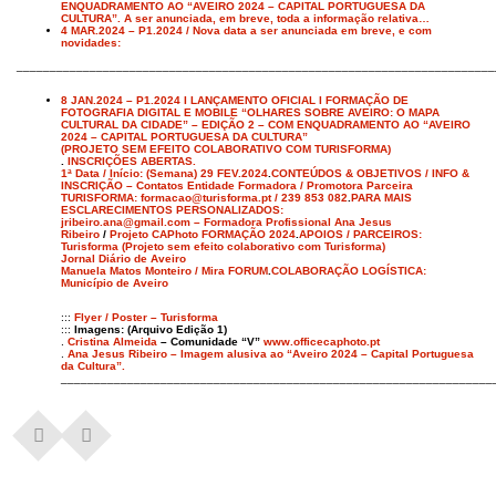
ENQUADRAMENTO AO “AVEIRO 2024 – CAPITAL PORTUGUESA DA
CULTURA”. A ser anunciada, em breve, toda a informação relativa…
4 MAR.2024 – P1.2024 / Nova data a ser anunciada em breve, e com
novidades:
________________________________________________________________________
8 JAN.2024 – P1.2024 I LANÇAMENTO OFICIAL I FORMAÇÃO DE
FOTOGRAFIA DIGITAL E MOBILE “OLHARES SOBRE AVEIRO: O MAPA
CULTURAL DA CIDADE” – EDIÇÃO 2 – COM ENQUADRAMENTO AO “AVEIRO
2024 – CAPITAL PORTUGUESA DA CULTURA”
(PROJETO SEM EFEITO COLABORATIVO COM TURISFORMA)
.
INSCRIÇÕES ABERTAS.
1ª Data / Início: (Semana) 29 FEV.2024
.
CONTEÚDOS & OBJETIVOS / INFO &
INSCRIÇÃO – Contatos Entidade Formadora / Promotora Parceira
TURISFORMA: formacao@turisforma.pt / 239 853 082
.
PARA MAIS
ESCLARECIMENTOS PERSONALIZADOS:
jribeiro.ana@gmail.com – Formadora Profissional Ana Jesus
Ribeiro
/
Projeto CAPhoto FORMAÇÃO 2024
.
APOIOS / PARCEIROS:
Turisforma (Projeto sem efeito colaborativo com Turisforma)
Jornal Diário de Aveiro
Manuela Matos Monteiro / Mira FORUM
.
COLABORAÇÃO LOGÍSTICA:
Município de Aveiro
:::
Flyer / Poster – Turisforma
:::
Imagens: (Arquivo Edição 1)
.
Cristina Almeida
– Comunidade “V”
www.officecaphoto.pt
.
Ana Jesus Ribeiro – Imagem alusiva ao “Aveiro 2024 – Capital Portuguesa
da Cultura”.
_________________________________________________________________