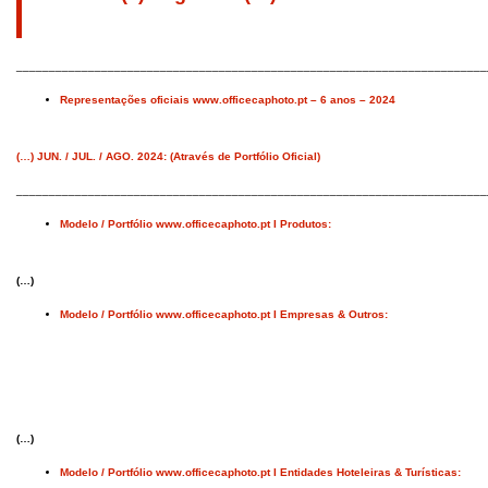
________________________________________________________________________
Representações oficiais www.officecaphoto.pt – 6 anos – 2024
(…) JUN. / JUL. / AGO. 2024: (Através de Portfólio Oficial)
________________________________________________________________________
Modelo / Portfólio www.officecaphoto.pt I Produtos:
(…)
Modelo / Portfólio www.officecaphoto.pt I Empresas & Outros:
(…)
Modelo / Portfólio www.officecaphoto.pt I Entidades Hoteleiras & Turísticas: