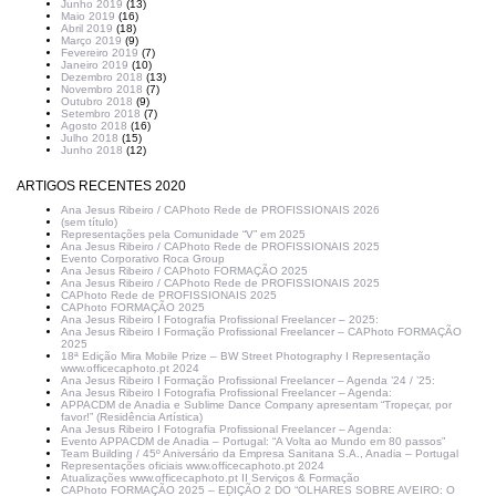
Junho 2019
(13)
Maio 2019
(16)
Abril 2019
(18)
Março 2019
(9)
Fevereiro 2019
(7)
Janeiro 2019
(10)
Dezembro 2018
(13)
Novembro 2018
(7)
Outubro 2018
(9)
Setembro 2018
(7)
Agosto 2018
(16)
Julho 2018
(15)
Junho 2018
(12)
ARTIGOS RECENTES 2020
Ana Jesus Ribeiro / CAPhoto Rede de PROFISSIONAIS 2026
(sem título)
Representações pela Comunidade “V” em 2025
Ana Jesus Ribeiro / CAPhoto Rede de PROFISSIONAIS 2025
Evento Corporativo Roca Group
Ana Jesus Ribeiro / CAPhoto FORMAÇÃO 2025
Ana Jesus Ribeiro / CAPhoto Rede de PROFISSIONAIS 2025
CAPhoto Rede de PROFISSIONAIS 2025
CAPhoto FORMAÇÃO 2025
Ana Jesus Ribeiro I Fotografia Profissional Freelancer – 2025:
Ana Jesus Ribeiro I Formação Profissional Freelancer – CAPhoto FORMAÇÃO
2025
18ª Edição Mira Mobile Prize – BW Street Photography I Representação
www.officecaphoto.pt 2024
Ana Jesus Ribeiro I Formação Profissional Freelancer – Agenda ’24 / ’25:
Ana Jesus Ribeiro I Fotografia Profissional Freelancer – Agenda:
APPACDM de Anadia e Sublime Dance Company apresentam “Tropeçar, por
favor!” (Residência Artística)
Ana Jesus Ribeiro I Fotografia Profissional Freelancer – Agenda:
Evento APPACDM de Anadia – Portugal: “A Volta ao Mundo em 80 passos”
Team Building / 45º Aniversário da Empresa Sanitana S.A., Anadia – Portugal
Representações oficiais www.officecaphoto.pt 2024
Atualizações www.officecaphoto.pt II Serviços & Formação
CAPhoto FORMAÇÃO 2025 – EDIÇÃO 2 DO “OLHARES SOBRE AVEIRO: O