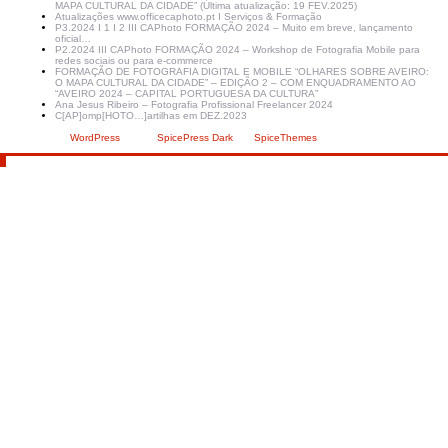
MAPA CULTURAL DA CIDADE” (Última atualização: 19 FEV.2025)
Atualizações www.officecaphoto.pt I Serviços & Formação
P3.2024 I 1 I 2 III CAPhoto FORMAÇÃO 2024 – Muito em breve, lançamento
oficial…
P2.2024 III CAPhoto FORMAÇÃO 2024 – Workshop de Fotografia Mobile para
redes sociais ou para e-commerce
FORMAÇÃO DE FOTOGRAFIA DIGITAL E MOBILE “OLHARES SOBRE AVEIRO:
O MAPA CULTURAL DA CIDADE” – EDIÇÃO 2 – COM ENQUADRAMENTO AO
“AVEIRO 2024 – CAPITAL PORTUGUESA DA CULTURA”
Ana Jesus Ribeiro – Fotografia Profissional Freelancer 2024
C[AP]omp[HOTO…]artilhas em DEZ.2023
Criado com
WordPress
| Tema:
SpicePress Dark
por
SpiceThemes