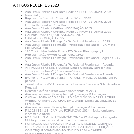
ARTIGOS RECENTES 2020
Ana Jesus Ribeiro / CAPhoto Rede de PROFISSIONAIS 2026
(sem título)
Representações pela Comunidade “V” em 2025
Ana Jesus Ribeiro / CAPhoto Rede de PROFISSIONAIS 2025
Evento Corporativo Roca Group
Ana Jesus Ribeiro / CAPhoto FORMAÇÃO 2025
Ana Jesus Ribeiro / CAPhoto Rede de PROFISSIONAIS 2025
CAPhoto Rede de PROFISSIONAIS 2025
CAPhoto FORMAÇÃO 2025
Ana Jesus Ribeiro I Fotografia Profissional Freelancer – 2025:
Ana Jesus Ribeiro I Formação Profissional Freelancer – CAPhoto
FORMAÇÃO 2025
18ª Edição Mira Mobile Prize – BW Street Photography I
Representação www.officecaphoto.pt 2024
Ana Jesus Ribeiro I Formação Profissional Freelancer – Agenda ’24 /
’25:
Ana Jesus Ribeiro I Fotografia Profissional Freelancer – Agenda:
APPACDM de Anadia e Sublime Dance Company apresentam
“Tropeçar, por favor!” (Residência Artística)
Ana Jesus Ribeiro I Fotografia Profissional Freelancer – Agenda:
Evento APPACDM de Anadia – Portugal: “A Volta ao Mundo em 80
passos”
Team Building / 45º Aniversário da Empresa Sanitana S.A., Anadia –
Portugal
Representações oficiais www.officecaphoto.pt 2024
Atualizações www.officecaphoto.pt II Serviços & Formação
CAPhoto FORMAÇÃO 2025 – EDIÇÃO 2 DO “OLHARES SOBRE
AVEIRO: O MAPA CULTURAL DA CIDADE” (Última atualização: 19
FEV.2025)
Atualizações www.officecaphoto.pt I Serviços & Formação
P3.2024 I 1 I 2 III CAPhoto FORMAÇÃO 2024 – Muito em breve,
lançamento oficial…
P2.2024 III CAPhoto FORMAÇÃO 2024 – Workshop de Fotografia
Mobile para redes sociais ou para e-commerce
FORMAÇÃO DE FOTOGRAFIA DIGITAL E MOBILE “OLHARES
SOBRE AVEIRO: O MAPA CULTURAL DA CIDADE” – EDIÇÃO 2 –
COM ENQUADRAMENTO AO “AVEIRO 2024 – CAPITAL
PORTUGUESA DA CULTURA”