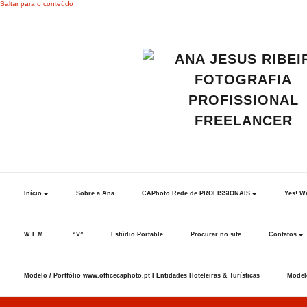
Saltar para o conteúdo
Início
Sobre a Ana
CAPhoto Rede de PROFISSIONAIS
Yes! We
W.F.M.
“V”
Estúdio Portable
Procurar no site
Contatos
Modelo / Portfólio www.officecaphoto.pt I Entidades Hoteleiras & Turísticas
Modelo