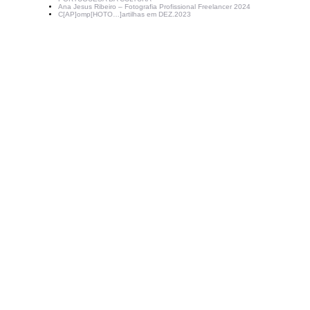
Ana Jesus Ribeiro – Fotografia Profissional Freelancer 2024
C[AP]omp[HOTO…]artilhas em DEZ.2023