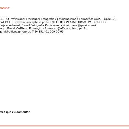
passos”
IRO Profissional Freelancer Fotografia / Fotojornalismo / Formação; CCPJ - CO510A;
; WEBSITE - www.officecaphoto.pt; PORTFÓLIO / PLATAFORMAS WEB / REDES
-jesus-ribeiro/; E-mail Fotografia Profissional - jribeiro.ana@gmail.com &
to.pt; E-mail CAPhoto Formação - formacao@officecaphoto.pt; E-
al@officecaphoto.pt; T: [+ 351] 91 209 09 69
 vez que eu comentar.