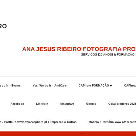
ANA JESUS RIBEIRO FOTOGRAFIA PR
SERVIÇOS I26 ANOSI & FORMAÇÃO I
 do it – Events
Yes! We do it – AndCare
CAPhoto FORMAÇÃO
CAPhot
Facebook
LinkedIn
Instagram
Google
Colaboradores 2025
 / Portfólio www.officecaphoto.pt I Empresas & Outros
Modelo / Portfólio www.officecaph
Início