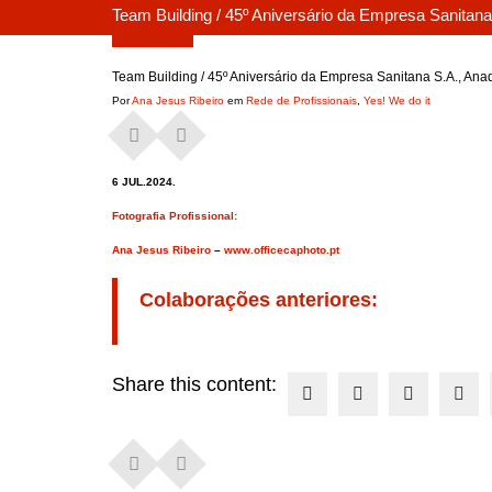
Team Building / 45º Aniversário da Empresa Sanitana
Junho 20, 2024
Team Building / 45º Aniversário da Empresa Sanitana S.A., Anad
Por
Ana Jesus Ribeiro
em
Rede de Profissionais
,
Yes! We do it
6 JUL.2024.
Fotografia Profissional:
Ana Jesus Ribeiro
–
www.officecaphoto.pt
Colaborações anteriores:
Share this content: