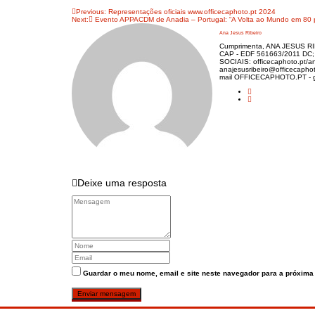
Navegação
Previous:
Representações oficiais www.officecaphoto.pt 2024
Next:
Evento APPACDM de Anadia – Portugal: “A Volta ao Mundo em 80 
de
Ana Jesus Ribeiro
artigos
Cumprimenta, ANA JESUS RIBE
CAP - EDF 561663/2011 DC
SOCIAIS: officecaphoto.pt/ana
anajesusribeiro@officecapho
mail OFFICECAPHOTO.PT - ger
Deixe uma resposta
Guardar o meu nome, email e site neste navegador para a próxima