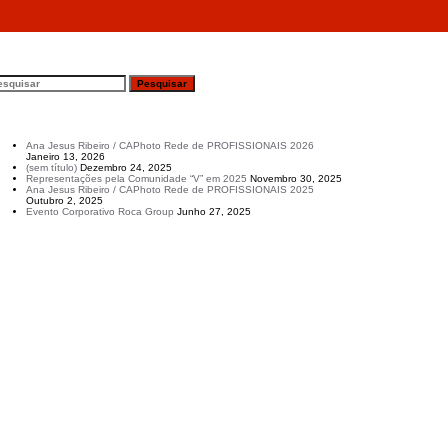
Empresa Sanitana S.A., Anadia – Portugal
esquisar
rtigos recentes
Ana Jesus Ribeiro / CAPhoto Rede de PROFISSIONAIS 2026
Janeiro 13, 2026
(sem título)
Dezembro 24, 2025
Representações pela Comunidade “V” em 2025
Novembro 30, 2025
Ana Jesus Ribeiro / CAPhoto Rede de PROFISSIONAIS 2025
Outubro 2, 2025
Evento Corporativo Roca Group
Junho 27, 2025