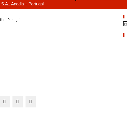
Team Building / 45º Aniversário da 
 S.A., Anadia – Portugal
P
ia – Portugal
A