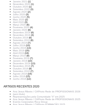
Janeiro 2021
(1)
Novembro 2020
(1)
Outubro 2020
(1)
Setembro 2020
(3)
Agosto 2020
(2)
Julho 2020
(3)
Junho 2020
(5)
Maio 2020
(2)
Abril 2020
(3)
Março 2020
(6)
Fevereiro 2020
(4)
Janeiro 2020
(6)
Dezembro 2019
(6)
Novembro 2019
(3)
Outubro 2019
(6)
Setembro 2019
(8)
Agosto 2019
(7)
Julho 2019
(10)
Junho 2019
(13)
Maio 2019
(16)
Abril 2019
(18)
Março 2019
(9)
Fevereiro 2019
(7)
Janeiro 2019
(10)
Dezembro 2018
(13)
Novembro 2018
(7)
Outubro 2018
(9)
Setembro 2018
(7)
Agosto 2018
(16)
Julho 2018
(15)
Junho 2018
(12)
ARTIGOS RECENTES 2020
Ana Jesus Ribeiro / CAPhoto Rede de PROFISSIONAIS 2026
(sem título)
Representações pela Comunidade “V” em 2025
Ana Jesus Ribeiro / CAPhoto Rede de PROFISSIONAIS 2025
Evento Corporativo Roca Group
Ana Jesus Ribeiro / CAPhoto FORMAÇÃO 2025