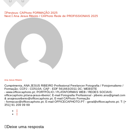
Navegação
Previous:
CAPhoto FORMAÇÃO 2025
Next:
Ana Jesus Ribeiro / CAPhoto Rede de PROFISSIONAIS 2025
de
artigos
Ana Jesus Ribeiro
Cumprimenta, ANA JESUS RIBEIRO Profissional Freelancer Fotografia / Fotojornalismo /
Formação; CCPJ - CO510A; CAP - EDF 561663/2011 DC; WEBSITE
- www.officecaphoto.pt; PORTFÓLIO / PLATAFORMAS WEB / REDES SOCIAIS:
officecaphoto.pt/ana-jesus-ribeiro/; E-mail Fotografia Profissional - jribeiro.ana@gmail.com
& anajesusribeiro@officecaphoto.pt; E-mail CAPhoto Formação
- formacao@officecaphoto.pt; E-mail OFFICECAPHOTO.PT - geral@officecaphoto.pt; T: [+
351] 91 209 09 69
Deixe uma resposta