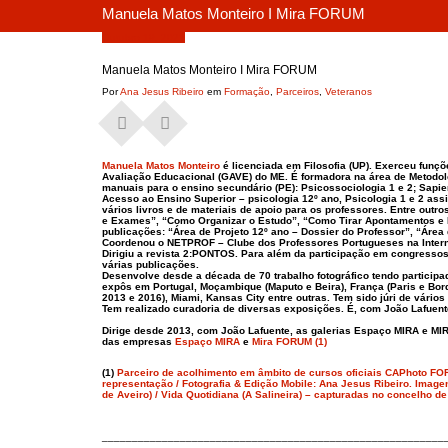
Manuela Matos Monteiro I Mira FORUM
Outubro 19, 2021
Manuela Matos Monteiro I Mira FORUM
Por
Ana Jesus Ribeiro
em
Formação
,
Parceiros
,
Veteranos
Manuela Matos Monteiro
é licenciada em Filosofia (UP). Exerceu funç
Avaliação Educacional (GAVE) do ME. É formadora na área de Metodolo
manuais para o ensino secundário (PE): Psicossociologia 1 e 2; Sapie
Acesso ao Ensino Superior – psicologia 12º ano, Psicologia 1 e 2 ass
vários livros e de materiais de apoio para os professores. Entre outr
e Exames”, “Como Organizar o Estudo”, “Como Tirar Apontamentos e 
publicações: “Área de Projeto 12º ano – Dossier do Professor”, “Área 
Coordenou o NETPROF – Clube dos Professores Portugueses na Intern
Dirigiu a revista 2:PONTOS. Para além da participação em congresso
várias publicações.
Desenvolve desde a década de 70 trabalho fotográfico tendo particip
expôs em Portugal, Moçambique (Maputo e Beira), França (Paris e Bord
2013 e 2016), Miami, Kansas City entre outras. Tem sido júri de vários
Tem realizado curadoria de diversas exposições. É, com João Lafuente
Dirige desde 2013, com João Lafuente, as galerias Espaço MIRA e MIR
das empresas
Espaço MIRA
e
Mira FORUM (1)
(1)
Parceiro de acolhimento em âmbito de cursos oficiais CAPhoto FOR
representação / Fotografia & Edição Mobile: Ana Jesus Ribeiro. Imagens
de Aveiro) / Vida Quotidiana (A Salineira) – capturadas no concelho de
_________________________________________________________