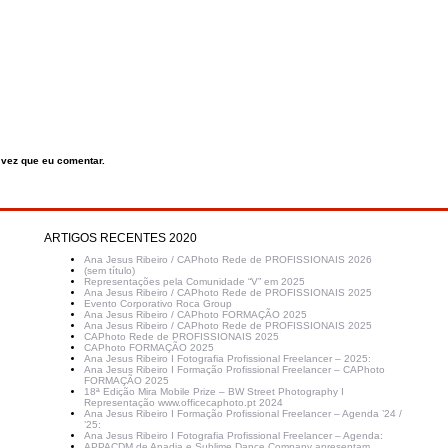
 vez que eu comentar.
ARTIGOS RECENTES 2020
Ana Jesus Ribeiro / CAPhoto Rede de PROFISSIONAIS 2026
(sem título)
Representações pela Comunidade “V” em 2025
Ana Jesus Ribeiro / CAPhoto Rede de PROFISSIONAIS 2025
Evento Corporativo Roca Group
Ana Jesus Ribeiro / CAPhoto FORMAÇÃO 2025
Ana Jesus Ribeiro / CAPhoto Rede de PROFISSIONAIS 2025
CAPhoto Rede de PROFISSIONAIS 2025
CAPhoto FORMAÇÃO 2025
Ana Jesus Ribeiro I Fotografia Profissional Freelancer – 2025:
Ana Jesus Ribeiro I Formação Profissional Freelancer – CAPhoto
FORMAÇÃO 2025
18ª Edição Mira Mobile Prize – BW Street Photography I
Representação www.officecaphoto.pt 2024
Ana Jesus Ribeiro I Formação Profissional Freelancer – Agenda ’24 /
’25:
Ana Jesus Ribeiro I Fotografia Profissional Freelancer – Agenda:
APPACDM de Anadia e Sublime Dance Company apresentam