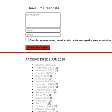
Deixe uma resposta
Guardar o meu nome, email e site neste navegador para a próxima
ARQUIVO DESDE JUN.2018
Janeiro 2026
(1)
Dezembro 2025
(1)
Novembro 2025
(1)
Outubro 2025
(1)
Junho 2025
(1)
Maio 2025
(2)
Janeiro 2025
(2)
Dezembro 2024
(2)
Novembro 2024
(1)
Outubro 2024
(2)
Setembro 2024
(1)
Julho 2024
(2)
Junho 2024
(1)
Maio 2024
(2)
Abril 2024
(1)
Fevereiro 2024
(1)
Janeiro 2024
(4)
Dezembro 2023
(1)