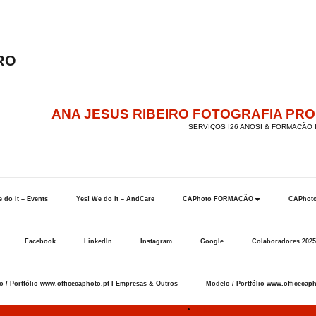
ANA JESUS RIBEIRO FOTOGRAFIA PR
SERVIÇOS I26 ANOSI & FORMAÇÃO I
 do it – Events
Yes! We do it – AndCare
CAPhoto FORMAÇÃO
CAPhot
Facebook
LinkedIn
Instagram
Google
Colaboradores 2025
 / Portfólio www.officecaphoto.pt I Empresas & Outros
Modelo / Portfólio www.officecaph
Início