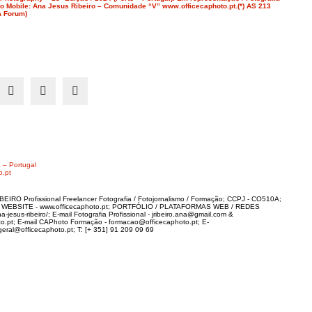
ão Mobile: Ana Jesus Ribeiro – Comunidade “V” www.officecaphoto.pt.
(*) AS 213
 Forum)
 – Portugal
o.pt
IRO Profissional Freelancer Fotografia / Fotojornalismo / Formação; CCPJ - CO510A;
; WEBSITE - www.officecaphoto.pt; PORTFÓLIO / PLATAFORMAS WEB / REDES
-jesus-ribeiro/; E-mail Fotografia Profissional - jribeiro.ana@gmail.com &
to.pt; E-mail CAPhoto Formação - formacao@officecaphoto.pt; E-
al@officecaphoto.pt; T: [+ 351] 91 209 09 69