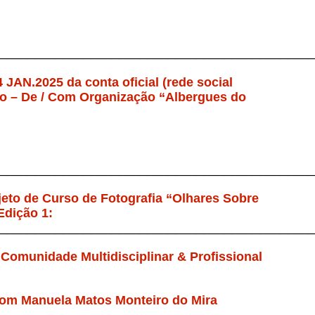
____________________________________________
JAN.2025 da conta oficial (rede social
o – De / Com Organização “Albergues do
____________________________________________
eto de Curso de Fotografia “Olhares Sobre
Edição 1:
____________________________________________
a
Comunidade Multidisciplinar & Profissional
m Manuela Matos Monteiro do Mira