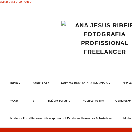
Saltar para o conteúdo
Início
Sobre a Ana
CAPhoto Rede de PROFISSIONAIS
Yes! We
W.F.M.
“V”
Estúdio Portable
Procurar no site
Contatos
Modelo / Portfólio www.officecaphoto.pt I Entidades Hoteleiras & Turísticas
Modelo