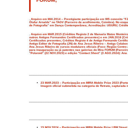
FORUM;
.
Arquivo em MAI.2014 – Prestigiante participação em WS conceito “F
Ólafur Arnalds” no TAGV (Parceiro de acolhimento, Coimbra). No enqu
de Fotografia” em Dança Contemporânea; Acreditação: UGURU; Créditos 
.
Arquivo em MAR.2015 (Créditos Registo 2 de Manuela Matos Monteiro
outros Antigos Formandos Certificados presentes) e em JAN.2016 [Créd
Certificados presentes; Créditos Registo 4 de Antigo Formando Certif
Antigo Editor de Fotografia (JN) de Ana Jesus Ribeiro – Antiga Colabo
Ana Jesus Ribeiro de cursos modulares oficiais (Foco: Região Centro &
para inauguração ou já patentes nas galerias do Mira FORUM (Parceiro
“Polaroid” (22 NOV.2023) e edição “Contact Sheet” (3 AGO.2024): A
_________________________________________________________
23 MAR.2023 – Participação em MIRA Mobile Prize 2023 (Porto 
Imagem oficial submetida na categoria de Retrato, capturada 
_________________________________________________________
_________________________________________________________
15 NOV.2024 – Participação em MIRA Mobile Prize I BW Street 