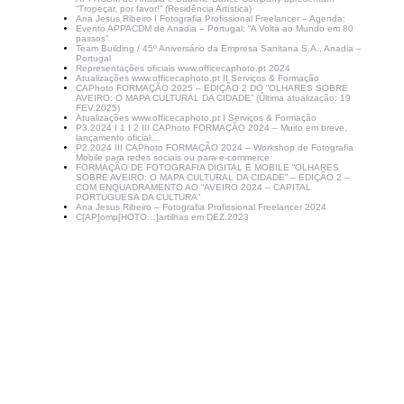
“Tropeçar, por favor!” (Residência Artística)
Ana Jesus Ribeiro I Fotografia Profissional Freelancer – Agenda:
Evento APPACDM de Anadia – Portugal: “A Volta ao Mundo em 80
passos”
Team Building / 45º Aniversário da Empresa Sanitana S.A., Anadia –
Portugal
Representações oficiais www.officecaphoto.pt 2024
Atualizações www.officecaphoto.pt II Serviços & Formação
CAPhoto FORMAÇÃO 2025 – EDIÇÃO 2 DO “OLHARES SOBRE
AVEIRO: O MAPA CULTURAL DA CIDADE” (Última atualização: 19
FEV.2025)
Atualizações www.officecaphoto.pt I Serviços & Formação
P3.2024 I 1 I 2 III CAPhoto FORMAÇÃO 2024 – Muito em breve,
lançamento oficial…
P2.2024 III CAPhoto FORMAÇÃO 2024 – Workshop de Fotografia
Mobile para redes sociais ou para e-commerce
FORMAÇÃO DE FOTOGRAFIA DIGITAL E MOBILE “OLHARES
SOBRE AVEIRO: O MAPA CULTURAL DA CIDADE” – EDIÇÃO 2 –
COM ENQUADRAMENTO AO “AVEIRO 2024 – CAPITAL
PORTUGUESA DA CULTURA”
Ana Jesus Ribeiro – Fotografia Profissional Freelancer 2024
C[AP]omp[HOTO…]artilhas em DEZ.2023