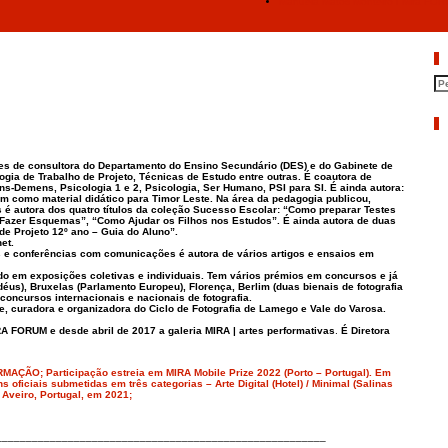
Manuela Matos Monteiro I Mira FO
P
A
ões de consultora do Departamento do Ensino Secundário (DES) e do Gabinete de
gia de Trabalho de Projeto, Técnicas de Estudo entre outras. É coautora de
ns-Demens, Psicologia 1 e 2, Psicologia, Ser Humano, PSI para SI. É ainda autora:
im como material didático para Timor Leste. Na área da pedagogia publicou,
os é autora dos quatro títulos da coleção Sucesso Escolar: “Como preparar Testes
Fazer Esquemas”, “Como Ajudar os Filhos nos Estudos”. É ainda autora de duas
de Projeto 12º ano – Guia do Aluno”.
et.
s e conferências com comunicações é autora de vários artigos e ensaios em
ado em exposições coletivas e individuais. Tem vários prémios em concursos e já
éus), Bruxelas (Parlamento Europeu), Florença, Berlim (duas bienais de fotografia
 concursos internacionais e nacionais de fotografia.
, curadora e organizadora do Ciclo de Fotografia de Lamego e Vale do Varosa.
A FORUM e desde abril de 2017 a galeria MIRA | artes performativas
.
É Diretora
MAÇÃO; Participação estreia em MIRA Mobile Prize 2022 (Porto – Portugal). Em
 oficiais submetidas em três categorias – Arte Digital (Hotel) / Minimal (Salinas
 Aveiro, Portugal, em 2021;
_______________________________________________________