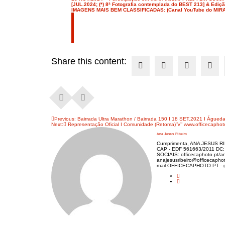
[JUL.2024; (*) 8ª Fotografia contemplada do BEST 213] & Ediç
IMAGENS MAIS BEM CLASSIFICADAS: (Canal YouTube do MIRA
Share this content:
Navegação
Previous:
Bairrada Ultra Marathon / Bairrada 150 I 18 SET.2021 I Águeda
Next:
Representação Oficial I Comunidade (Retoma)”V” www.officecaphot
de
Ana Jesus Ribeiro
artigos
Cumprimenta, ANA JESUS RIBE
CAP - EDF 561663/2011 DC
SOCIAIS: officecaphoto.pt/ana
anajesusribeiro@officecapho
mail OFFICECAPHOTO.PT - ger