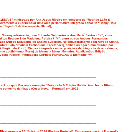
J1DMAIS” ministrado por Ana Jesus Ribeiro em concerto de “Rodrigo Leão &
adramento a experienciar uma aula performativa integrada conceito “Happy Hour
Registo 1 de Participante Oficial);
. No enquadramento, com Eduardo Guimarães e Ana Marta Santos / “V”, entre
itos Registo 3 de Madalena Pereira / “V”, entre outros Antigos Formandos
icado (Antigo Estudante do Ensino Superior). No enquadramento com Alfredo Cunha,
radora Fotojornalista Profissional Freelancer], ambas as ações ministradas por
 Região do Porto). Visitas integradas em exposições de fotografia de excelência,
 de acolhimento, Porto) de Manuela Matos Monteiro. Atualização / Edição
na Jesus Ribeiro / Formadora CAPhoto FORMAÇÃO & Elemento “V”.
_______________________________________________________
– Portugal). Em representação / Fotografia & Edição Mobile: Ana Jesus Ribeiro.
no concelho de Ílhavo (Costa Nova – Portugal) em 2022:
_______________________________________________________
_______________________________________________________
Photography – 18ª Edição / 2024 (Porto – Portugal). Em representação / Fotografia