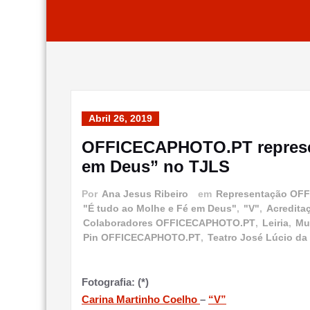
Abril 26, 2019
OFFICECAPHOTO.PT represen
em Deus” no TJLS
Por
Ana Jesus Ribeiro
em
Representação OF
"É tudo ao Molhe e Fé em Deus"
,
"V"
,
Acredita
Colaboradores OFFICECAPHOTO.PT
,
Leiria
,
Mun
Pin OFFICECAPHOTO.PT
,
Teatro José Lúcio da 
Fotografia: (*)
Carina Martinho Coelho
–
“V”