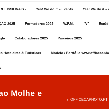
PROFISSIONAIS
Yes! We do it – Events
Yes! We do it –
ÇÃO 2025
Formadores 2025
W.F.M.
“V”
Estúd
gle
Colaboradores 2025
Parceiros 2025
s Hoteleiras & Turísticas
Modelo / Portfólio www.officecaph
s
 ao Molhe e
OFFICECAPHOTO.PT rep