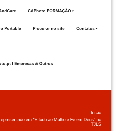
 AndCare
CAPhoto FORMAÇÃO
io Portable
Procurar no site
Contatos
oto.pt I Empresas & Outros
Início
resentado em “É tudo ao Molho e Fé em Deus” no
TJLS