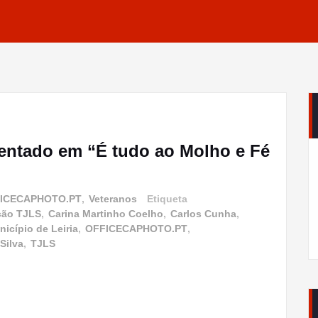
tado em “É tudo ao Molho e Fé
FICECAPHOTO.PT
,
Veteranos
Etiqueta
ção TJLS
,
Carina Martinho Coelho
,
Carlos Cunha
,
icípio de Leiria
,
OFFICECAPHOTO.PT
,
Silva
,
TJLS