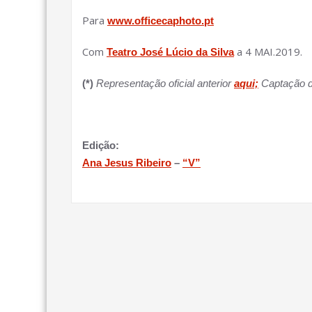
Para
www.officecaphoto.pt
Com
a 4 MAI.2019.
Teatro José Lúcio da Silva
(*)
Representação oficial anterior
aqui;
Captação d
Edição:
Ana Jesus Ribeiro
–
“V”