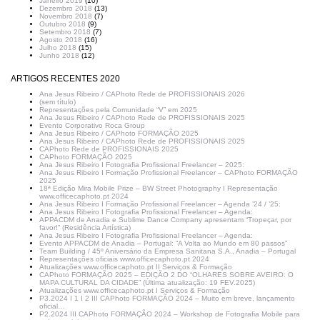
Janeiro 2019
(10)
Dezembro 2018
(13)
Novembro 2018
(7)
Outubro 2018
(9)
Setembro 2018
(7)
Agosto 2018
(16)
Julho 2018
(15)
Junho 2018
(12)
ARTIGOS RECENTES 2020
Ana Jesus Ribeiro / CAPhoto Rede de PROFISSIONAIS 2026
(sem título)
Representações pela Comunidade “V” em 2025
Ana Jesus Ribeiro / CAPhoto Rede de PROFISSIONAIS 2025
Evento Corporativo Roca Group
Ana Jesus Ribeiro / CAPhoto FORMAÇÃO 2025
Ana Jesus Ribeiro / CAPhoto Rede de PROFISSIONAIS 2025
CAPhoto Rede de PROFISSIONAIS 2025
CAPhoto FORMAÇÃO 2025
Ana Jesus Ribeiro I Fotografia Profissional Freelancer – 2025:
Ana Jesus Ribeiro I Formação Profissional Freelancer – CAPhoto FORMAÇÃO
2025
18ª Edição Mira Mobile Prize – BW Street Photography I Representação
www.officecaphoto.pt 2024
Ana Jesus Ribeiro I Formação Profissional Freelancer – Agenda ’24 / ’25:
Ana Jesus Ribeiro I Fotografia Profissional Freelancer – Agenda:
APPACDM de Anadia e Sublime Dance Company apresentam “Tropeçar, por
favor!” (Residência Artística)
Ana Jesus Ribeiro I Fotografia Profissional Freelancer – Agenda:
Evento APPACDM de Anadia – Portugal: “A Volta ao Mundo em 80 passos”
Team Building / 45º Aniversário da Empresa Sanitana S.A., Anadia – Portugal
Representações oficiais www.officecaphoto.pt 2024
Atualizações www.officecaphoto.pt II Serviços & Formação
CAPhoto FORMAÇÃO 2025 – EDIÇÃO 2 DO “OLHARES SOBRE AVEIRO: O
MAPA CULTURAL DA CIDADE” (Última atualização: 19 FEV.2025)
Atualizações www.officecaphoto.pt I Serviços & Formação
P3.2024 I 1 I 2 III CAPhoto FORMAÇÃO 2024 – Muito em breve, lançamento
oficial…
P2.2024 III CAPhoto FORMAÇÃO 2024 – Workshop de Fotografia Mobile para