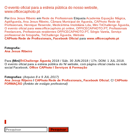
O evento oficial para a estreia pública do nosso website,
www.officecaphoto.pt
Por
Ana Jesus Ribeiro
em
Rede de Profissionais
Etiqueta
Academia Equação Mágica
,
AgitÁgueda
,
Ana Jesus Ribeiro
,
Câmara Municipal de Águeda
,
CAPhoto Rede de
Profissionais
,
Henrique Resende
,
Medicértima Imobiliária Lda
,
Mini TriChallenge Águeda
,
O evento oficial para www.officecaphoto.pt online
,
OFFICECAPHOTO.PT
,
Profissionais
Freelancers
,
Profissionais residentes OFFICECAPHOTO.PT
,
Sérgio Varela
,
Serviço
profissional de fotografia
,
TriChallenge Águeda
,
Website
CAPhoto Rede de Profissionais
,
Facebook Oficial
para
​
www.officecaphoto.pt
Fotografia:
Ana Jesus Ribeiro
Para
(Mini)
TriChallenge Águeda
2018 / Sáb. 30 JUN.2018 / 17h; DOM. 1 JUL.2018.
O evento oficial para a estreia pública do N/ website, com página oficial criada na rede
social Facebook,
Office CAPhoto I Serviços & Formação
Fotografias:
(Arquivo 8 e 9 JUL.2017)
Ana Jesus Ribeiro
/
CAPhoto Rede de Profissionais
,
Facebook Oficial
; C/
CAPhoto
FORMAÇÃO
(Âmbito de estágio profissional)
Pesquisar