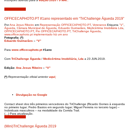
inscrições abertas para a
edição 2020 / 9 MAI.:
Junho 24, 2019
OFFICECAPHOTO.PT #1ano representado em “TriChallenge Águeda 2019”
Por
Ana Jesus Ribeiro
em
Representação OFFICECAPHOTO.PT
,
Veteranos
Etiqueta
"V"
,
Águeda
,
Câmara Municipal de Águeda
,
Eduardo Guimarães
,
Medicértima Imobiliária Lda
,
OFFICECAPHOTO.PT
,
Pin OFFICECAPHOTO.PT
,
TriChallenge Águeda
,
www.officecaphoto.pt implementado há um ano
Fotografia: (*)
Eduardo Guimarães
–
“V”
Para
www.officecaphoto.pt
#1ano
Com
TriChallenge Águeda
/
Medicértima Imobiliária, Lda
a 23 JUN.2019.
Edição:
Ana Jesus Ribeiro
–
“V”
(*)
Representação oficial anterior
aqui
;
Divulgação no Google
Contact sheet dos três primeiros vencedores do TriChallenge (Ricardo Gomes à esquerda
no primeiro lugar; Pedro Bastos em segundo lugar; Miguel Ferreira no terceiro lugar) –
Individuais masculinos – na modalidade da Corrida Trail.
(…) Para atualização.
Junho 13, 2019
(Mini)TriChallenge Águeda 2019