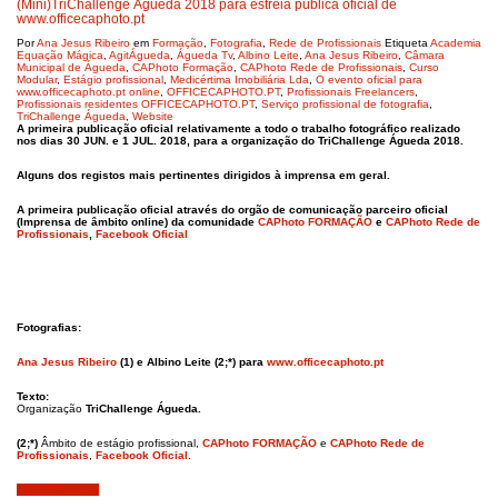
(Mini)TriChallenge Águeda 2018 para estreia pública oficial de
www.officecaphoto.pt
Por
Ana Jesus Ribeiro
em
Formação
,
Fotografia
,
Rede de Profissionais
Etiqueta
Academia
Equação Mágica
,
AgitÁgueda
,
Águeda Tv
,
Albino Leite
,
Ana Jesus Ribeiro
,
Câmara
Municipal de Águeda
,
CAPhoto Formação
,
CAPhoto Rede de Profissionais
,
Curso
Modular
,
Estágio profissional
,
Medicértima Imobiliária Lda
,
O evento oficial para
www.officecaphoto.pt online
,
OFFICECAPHOTO.PT
,
Profissionais Freelancers
,
Profissionais residentes OFFICECAPHOTO.PT
,
Serviço profissional de fotografia
,
TriChallenge Águeda
,
Website
A primeira publicação oficial relativamente a todo o trabalho fotográfico realizado
nos dias 30 JUN. e 1 JUL. 2018, para a organização do TriChallenge Águeda 2018.
Alguns dos registos mais pertinentes dirigidos à imprensa em geral.
A primeira publicação oficial através do orgão de comunicação parceiro oficial
(Imprensa de âmbito online) da comunidade
CAPhoto FORMAÇÃO
e
CAPhoto Rede de
Profissionais
,
Facebook Oficial
Fotografias:
Ana Jesus Ribeiro
(1) e Albino Leite (2;*) para
www.officecaphoto.pt
Texto:
Organização
TriChallenge Águeda.
(2;*)
Âmbito de estágio profissional,
CAPhoto FORMAÇÃO
e
CAPhoto Rede de
Profissionais
,
Facebook Oficial
.
Junho 29, 2018