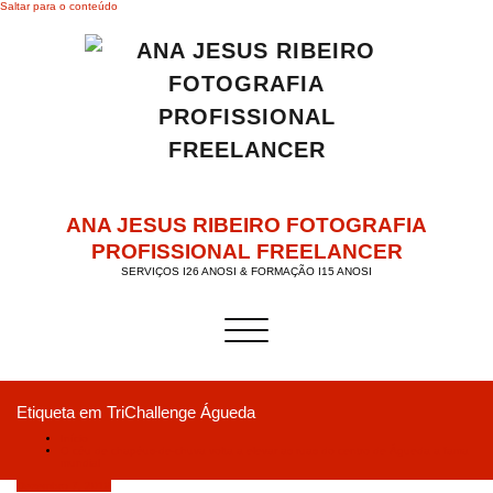
Saltar para o conteúdo
ANA JESUS RIBEIRO FOTOGRAFIA
PROFISSIONAL FREELANCER
SERVIÇOS I26 ANOSI & FORMAÇÃO I15 ANOSI
Alternar a navegação
Etiqueta em TriChallenge Águeda
Início
O céu de chapéus-de-chuva volta a elevar as ruas do centro de Águeda a fama
mundial
Dezembro 7, 2019