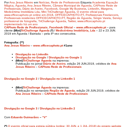
Por
Ana Jesus Ribeiro
em
Notícias
,
Rede de Profissionais
Etiqueta
Academia Equação
Mágica
,
Águeda
,
Ana Jesus Ribeiro
,
Câmara Municipal de Águeda
,
CAPhoto Rede de
Profissionais
,
Diário de Aveiro
,
Facebook
,
Google My Business
,
LinkedIn
,
Margens
,
Medicértima Imobiliária Lda
,
Mini TriChallenge Águeda
,
O evento oficial para
www.officecaphoto.pt online em 2018
,
OFFICECAPHOTO.PT
,
Profissionais Freelancers
,
Profissionais residentes OFFICECAPHOTO.PT
,
Região de Águeda
,
Sérgio Varela
,
Serviço
profissional de fotografia
,
TriChallenge Águeda
,
Twitter
,
www.officecaphoto.pt
implementado há um ano
CAPhoto Rede de Profissionais
,
Facebook Oficial
–
www.officecaphoto.pt
– para
cliente
(Mini)
TriChallenge Águeda
(*)
/
Medicértima Imobiliária, Lda
– 22 e 23 JUN.
2019 em Águeda / Bairrada – pela 4ª vez consecutiva.
Fotografia: (**)
Ana Jesus Ribeiro
–
www.officecaphoto.pt
#1ano
Divulgação no LinkedIn
Divulgação no Google
/
Divulgação no Google 1
(Mini)
TriChallenge Águeda
na imprensa:
Publicação no jornal
Diário de Aveiro
, edição 26 JUN.2019, créditos de
Ana
Jesus Ribeiro
–
CAPhoto Rede de Profissionais
Divulgação no Google 2
/
Divulgação no LinkedIn 1
(Mini)
TriChallenge Águeda
na imprensa:
Publicação no semanário
Região de Águeda
, edição 26 JUN.2019, créditos de
Ana Jesus Ribeiro
–
CAPhoto Rede de Profissionais
Divulgação no Google 3
/
Divulgação no LinkedIn 2
Com
Eduardo Guimarães
–
“V”
(*)
O evento oficial para estreia pública (online; 30 JUN. e 1 JUL.2018) do projeto website