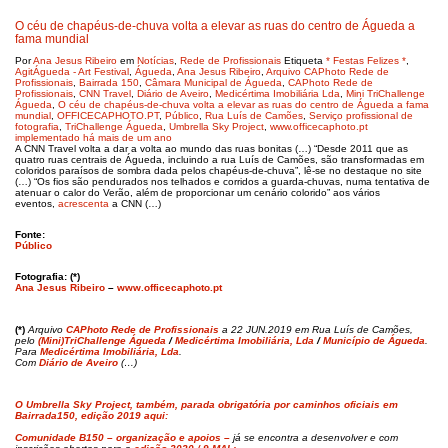
O céu de chapéus-de-chuva volta a elevar as ruas do centro de Águeda a
fama mundial
Por
Ana Jesus Ribeiro
em
Notícias
,
Rede de Profissionais
Etiqueta
* Festas Felizes *
,
AgitÁgueda - Art Festival
,
Águeda
,
Ana Jesus Ribeiro
,
Arquivo CAPhoto Rede de
Profissionais
,
Bairrada 150
,
Câmara Municipal de Águeda
,
CAPhoto Rede de
Profissionais
,
CNN Travel
,
Diário de Aveiro
,
Medicértima Imobiliária Lda
,
Mini TriChallenge
Águeda
,
O céu de chapéus-de-chuva volta a elevar as ruas do centro de Águeda a fama
mundial
,
OFFICECAPHOTO.PT
,
Público
,
Rua Luís de Camões
,
Serviço profissional de
fotografia
,
TriChallenge Águeda
,
Umbrella Sky Project
,
www.officecaphoto.pt
implementado há mais de um ano
A CNN Travel volta a dar a volta ao mundo das ruas bonitas (…) “Desde 2011 que as
quatro ruas centrais de Águeda, incluindo a rua Luís de Camões, são transformadas em
coloridos paraísos de sombra dada pelos chapéus-de-chuva”, lê-se no destaque no site
(…) “Os fios são pendurados nos telhados e corridos a guarda-chuvas, numa tentativa de
atenuar o calor do Verão, além de proporcionar um cenário colorido” aos vários
eventos,
acrescenta
a CNN (…)
Fonte:
Público
Fotografia: (*)
Ana Jesus Ribeiro
–
www.officecaphoto.pt
(*)
Arquivo
CAPhoto Rede de Profissionais
a 22 JUN.2019 em Rua Luís de Camões,
pelo
(Mini)TriChallenge Águeda
/
Medicértima Imobiliária, Lda
/
Município de Águeda
.
Para
Medicértima Imobiliária, Lda
.
Com
Diário de Aveiro
(…)
O Umbrella Sky Project, também, parada obrigatória por caminhos oficiais em
Bairrada150, edição 2019 aqui:
Comunidade B150 – organização e apoios –
já se encontra a desenvolver e com