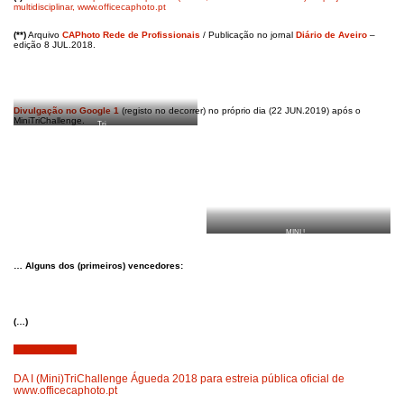
multidisciplinar, www.officecaphoto.pt
(**)
Arquivo
CAPhoto Rede de Profissionais
/ Publicação no jornal
Diário de Aveiro
–
edição 8 JUL.2018.
Divulgação no Google 1
(registo no decorrer) no próprio dia (22 JUN.2019) após o
MiniTriChallenge.
Tri…
MINI !…
… Alguns dos (primeiros) vencedores:
(…)
Julho 10, 2018
DA I (Mini)TriChallenge Águeda 2018 para estreia pública oficial de
www.officecaphoto.pt