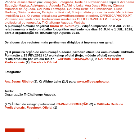
Por
Ana Jesus Ribeiro
em
Formação
,
Fotografia
,
Rede de Profissionais
Etiqueta
Academia
Equação Mágica
,
AgitÁgueda
,
Águeda Tv
,
Albino Leite
,
Ana Jesus Ribeiro
,
Câmara
Municipal de Águeda
,
CAPhoto Formação
,
CAPhoto Rede de Profissionais
,
Curso
Modular
,
Diário de Aveiro
,
Estágio profissional
,
Fotojornalista por um dia mais
,
Medicértima
Imobiliária Lda
,
O evento oficial para www.officecaphoto.pt online
,
OFFICECAPHOTO.PT
,
Profissionais Freelancers
,
Profissionais residentes OFFICECAPHOTO.PT
,
Serviço
profissional de fotografia
,
TriChallenge Águeda
,
Website
A publicação oficial do jornal
Diário de Aveiro
(*) – edição impressa de 8 JUL.2018 –
relativamente a todo o trabalho fotográfico realizado nos dias 30 JUN. e 1 JUL. 2018,
para a organização do TriChallenge Águeda 2018.
De alguns dos registos mais pertinentes dirigidos à imprensa em geral.
(*)
O primeiro orgão de comunicação social, parceiro oficial da comunidade CAPhoto
Formação a 19 FEV.2011 / 1º workshop oficial (Hoje, módulo oficial) conceito
“Fotojornalista por um dia mais” –
CAPhoto FORMAÇÃO
(2)
e
CAPhoto Rede de
Profissionais
(1)
,
Facebook Oficial
Fotografia:
Ana Jesus Ribeiro
(1); C/ Albino Leite (2;*) para
www.officecaphoto.pt
Texto:
Organização
TriChallenge Águeda.
(2;*)
Âmbito de estágio profissional,
CAPhoto FORMAÇÃO
(2)
e
CAPhoto Rede de
Profissionais
,
Facebook Oficial
(1)
Julho 6, 2018