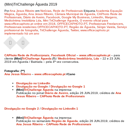
(Mini)TriChallenge Águeda 2019
Por
Ana Jesus Ribeiro
em
Notícias
,
Rede de Profissionais
Etiqueta
Academia Equação
Mágica
,
Águeda
,
Ana Jesus Ribeiro
,
Câmara Municipal de Águeda
,
CAPhoto Rede de
Profissionais
,
Diário de Aveiro
,
Facebook
,
Google My Business
,
LinkedIn
,
Margens
,
Medicértima Imobiliária Lda
,
Mini TriChallenge Águeda
,
O evento oficial para
www.officecaphoto.pt online em 2018
,
OFFICECAPHOTO.PT
,
Profissionais Freelancers
,
Profissionais residentes OFFICECAPHOTO.PT
,
Região de Águeda
,
Sérgio Varela
,
Serviço
profissional de fotografia
,
TriChallenge Águeda
,
Twitter
,
www.officecaphoto.pt
implementado há um ano
CAPhoto Rede de Profissionais
,
Facebook Oficial
–
www.officecaphoto.pt
– para
cliente
(Mini)
TriChallenge Águeda
(*)
/
Medicértima Imobiliária, Lda
– 22 e 23 JUN.
2019 em Águeda / Bairrada – pela 4ª vez consecutiva.
Fotografia: (**)
Ana Jesus Ribeiro
–
www.officecaphoto.pt
#1ano
Divulgação no LinkedIn
Divulgação no Google
/
Divulgação no Google 1
(Mini)
TriChallenge Águeda
na imprensa:
Publicação no jornal
Diário de Aveiro
, edição 26 JUN.2019, créditos de
Ana
Jesus Ribeiro
–
CAPhoto Rede de Profissionais
Divulgação no Google 2
/
Divulgação no LinkedIn 1
(Mini)
TriChallenge Águeda
na imprensa:
Publicação no semanário
Região de Águeda
, edição 26 JUN.2019, créditos de
Ana Jesus Ribeiro
–
CAPhoto Rede de Profissionais