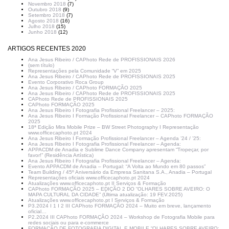
Novembro 2018
(7)
Outubro 2018
(9)
Setembro 2018
(7)
Agosto 2018
(16)
Julho 2018
(15)
Junho 2018
(12)
ARTIGOS RECENTES 2020
Ana Jesus Ribeiro / CAPhoto Rede de PROFISSIONAIS 2026
(sem título)
Representações pela Comunidade “V” em 2025
Ana Jesus Ribeiro / CAPhoto Rede de PROFISSIONAIS 2025
Evento Corporativo Roca Group
Ana Jesus Ribeiro / CAPhoto FORMAÇÃO 2025
Ana Jesus Ribeiro / CAPhoto Rede de PROFISSIONAIS 2025
CAPhoto Rede de PROFISSIONAIS 2025
CAPhoto FORMAÇÃO 2025
Ana Jesus Ribeiro I Fotografia Profissional Freelancer – 2025:
Ana Jesus Ribeiro I Formação Profissional Freelancer – CAPhoto FORMAÇÃO
2025
18ª Edição Mira Mobile Prize – BW Street Photography I Representação
www.officecaphoto.pt 2024
Ana Jesus Ribeiro I Formação Profissional Freelancer – Agenda ’24 / ’25:
Ana Jesus Ribeiro I Fotografia Profissional Freelancer – Agenda:
APPACDM de Anadia e Sublime Dance Company apresentam “Tropeçar, por
favor!” (Residência Artística)
Ana Jesus Ribeiro I Fotografia Profissional Freelancer – Agenda:
Evento APPACDM de Anadia – Portugal: “A Volta ao Mundo em 80 passos”
Team Building / 45º Aniversário da Empresa Sanitana S.A., Anadia – Portugal
Representações oficiais www.officecaphoto.pt 2024
Atualizações www.officecaphoto.pt II Serviços & Formação
CAPhoto FORMAÇÃO 2025 – EDIÇÃO 2 DO “OLHARES SOBRE AVEIRO: O
MAPA CULTURAL DA CIDADE” (Última atualização: 19 FEV.2025)
Atualizações www.officecaphoto.pt I Serviços & Formação
P3.2024 I 1 I 2 III CAPhoto FORMAÇÃO 2024 – Muito em breve, lançamento
oficial…
P2.2024 III CAPhoto FORMAÇÃO 2024 – Workshop de Fotografia Mobile para
redes sociais ou para e-commerce
FORMAÇÃO DE FOTOGRAFIA DIGITAL E MOBILE “OLHARES SOBRE AVEIRO: