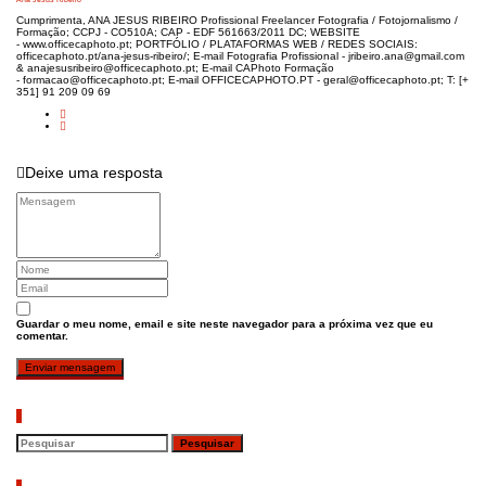
Cumprimenta, ANA JESUS RIBEIRO Profissional Freelancer Fotografia / Fotojornalismo /
Formação; CCPJ - CO510A; CAP - EDF 561663/2011 DC; WEBSITE
- www.officecaphoto.pt; PORTFÓLIO / PLATAFORMAS WEB / REDES SOCIAIS:
officecaphoto.pt/ana-jesus-ribeiro/; E-mail Fotografia Profissional - jribeiro.ana@gmail.com
& anajesusribeiro@officecaphoto.pt; E-mail CAPhoto Formação
- formacao@officecaphoto.pt; E-mail OFFICECAPHOTO.PT - geral@officecaphoto.pt; T: [+
351] 91 209 09 69
Deixe uma resposta
Guardar o meu nome, email e site neste navegador para a próxima vez que eu
comentar.
Pesquisar