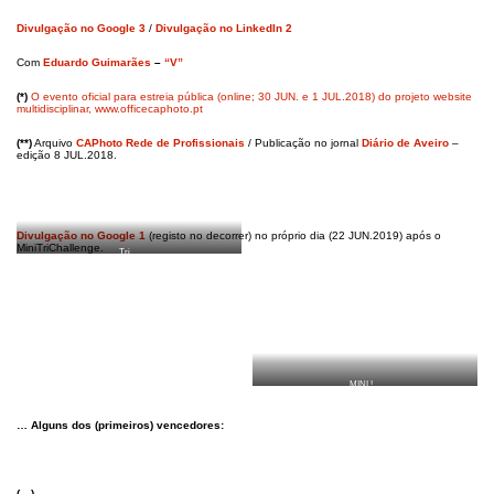
Divulgação no Google 3
/
Divulgação no LinkedIn 2
Com
Eduardo Guimarães
–
“V”
(*)
O evento oficial para estreia pública (online; 30 JUN. e 1 JUL.2018) do projeto website
multidisciplinar, www.officecaphoto.pt
(**)
Arquivo
CAPhoto Rede de Profissionais
/ Publicação no jornal
Diário de Aveiro
–
edição 8 JUL.2018.
Divulgação no Google 1
(registo no decorrer) no próprio dia (22 JUN.2019) após o
MiniTriChallenge.
Tri…
MINI !…
… Alguns dos (primeiros) vencedores:
(…)