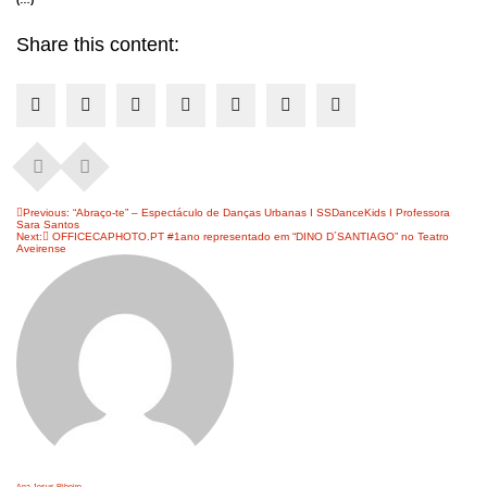
Share this content:
Navegação
Previous:
“Abraço-te” – Espectáculo de Danças Urbanas I SSDanceKids I Professora
Sara Santos
de
Next:
OFFICECAPHOTO.PT #1ano representado em “DINO D´SANTIAGO” no Teatro
artigos
Aveirense
Ana Jesus Ribeiro