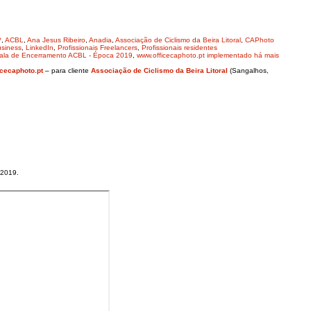
*
,
ACBL
,
Ana Jesus Ribeiro
,
Anadia
,
Associação de Ciclismo da Beira Litoral
,
CAPhoto
siness
,
LinkedIn
,
Profissionais Freelancers
,
Profissionais residentes
Gala de Encerramento ACBL - Época 2019
,
www.officecaphoto.pt implementado há mais
cecaphoto.pt
– para cliente
Associação de Ciclismo da Beira Litoral
(Sangalhos,
.2019.