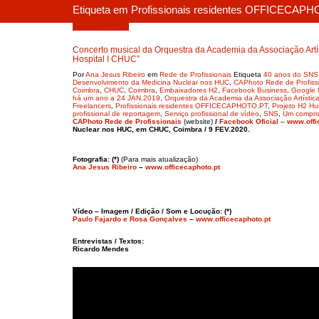
Etiqueta em Profissionais residentes OFFICECAP
Janeiro 27, 2020
Concerto musical da Orquestra da Academia da Associação Artís
Hospital I CHUC”
Por
Ana Jesus Ribeiro
em
Rede de Profissionais
Etiqueta
40 anos do SNS
Desenvolvimento da Medicina Nuclear nos HUC
,
CAPhoto Rede de Profiss
Coimbra
,
CHUC
,
Coimbra
,
Embaixadores H2
,
Facebook Business
,
Google 
há um ano a 24 JAN.2019
,
Orquestra da Academia da Associação Artística 
Freelancers
,
Profissionais residentes OFFICECAPHOTO.PT
,
Projeto H2 Hu
profissional de reportagem
,
Serviço profissional de vídeo
,
SNS
,
Um compro
CAPhoto Rede de Profissionais
(website)
/
Facebook Oficial
–
www.offi
Nuclear nos HUC, em CHUC, Coimbra / 9 FEV.2020.
Fotografia: (*)
(Para mais atualização)
Ana Jesus Ribeiro
–
www.officecaphoto.pt
Vídeo – Imagem / Edição / Som
e Locução: (*)
Paulo Fajardo e Rosa Gonçalves
–
www.officecaphoto.pt
Entrevistas / Textos:
Ricardo Mendes