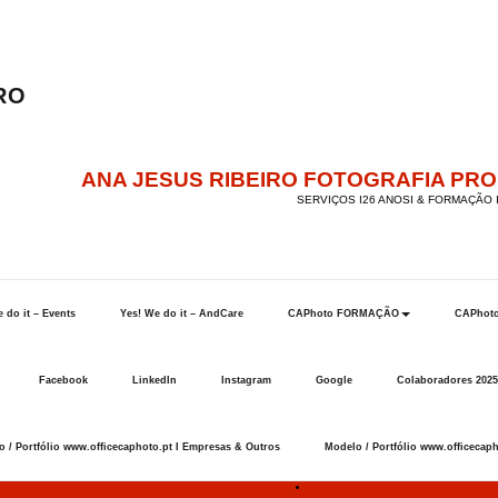
ANA JESUS RIBEIRO FOTOGRAFIA PR
SERVIÇOS I26 ANOSI & FORMAÇÃO I
 do it – Events
Yes! We do it – AndCare
CAPhoto FORMAÇÃO
CAPhot
Facebook
LinkedIn
Instagram
Google
Colaboradores 2025
 / Portfólio www.officecaphoto.pt I Empresas & Outros
Modelo / Portfólio www.officecaph
Início