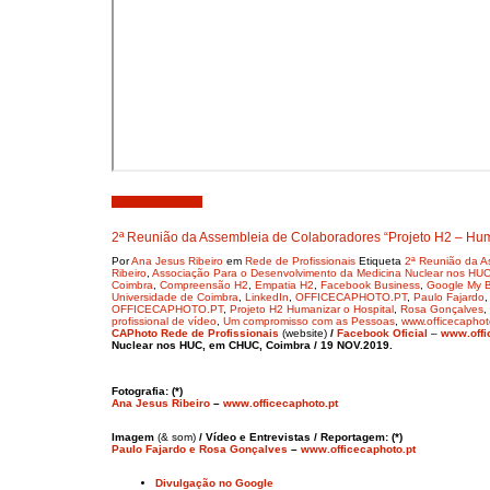
Outubro 28, 2019
2ª Reunião da Assembleia de Colaboradores “Projeto H2 – Hum
Por
Ana Jesus Ribeiro
em
Rede de Profissionais
Etiqueta
2ª Reunião da A
Ribeiro
,
Associação Para o Desenvolvimento da Medicina Nuclear nos HU
Coimbra
,
Compreensão H2
,
Empatia H2
,
Facebook Business
,
Google My 
Universidade de Coimbra
,
LinkedIn
,
OFFICECAPHOTO.PT
,
Paulo Fajardo
OFFICECAPHOTO.PT
,
Projeto H2 Humanizar o Hospital
,
Rosa Gonçalves
,
profissional de vídeo
,
Um compromisso com as Pessoas
,
www.officecaphot
CAPhoto Rede de Profissionais
(website)
/
Facebook Oficial
–
www.offi
Nuclear nos HUC, em CHUC, Coimbra / 19 NOV.2019.
Fotografia: (*)
Ana Jesus Ribeiro
–
www.officecaphoto.pt
Imagem
(& som)
/ Vídeo e Entrevistas / Reportagem: (*)
Paulo Fajardo e Rosa Gonçalves
–
www.officecaphoto.pt
Divulgação no Google