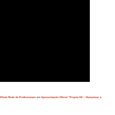
Photo Rede de Profissionais
em
Apresentação Oficial “Projeto H2 – Humanizar o