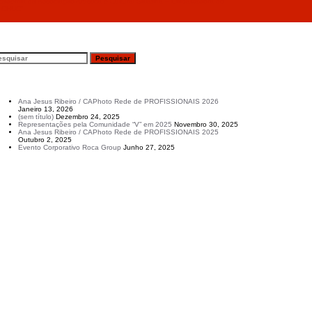
ademia da Associação Artística e Cultural Salatina – Embaixadora do
I CHUC”
esquisar
rtigos recentes
Ana Jesus Ribeiro / CAPhoto Rede de PROFISSIONAIS 2026
Janeiro 13, 2026
(sem título)
Dezembro 24, 2025
Representações pela Comunidade “V” em 2025
Novembro 30, 2025
Ana Jesus Ribeiro / CAPhoto Rede de PROFISSIONAIS 2025
Outubro 2, 2025
Evento Corporativo Roca Group
Junho 27, 2025