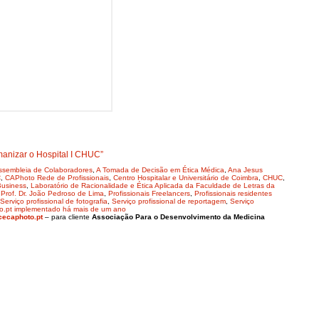
anizar o Hospital I CHUC”
ssembleia de Colaboradores
,
A Tomada de Decisão em Ética Médica
,
Ana Jesus
C
,
CAPhoto Rede de Profissionais
,
Centro Hospitalar e Universitário de Coimbra
,
CHUC
,
Business
,
Laboratório de Racionalidade e Ética Aplicada da Faculdade de Letras da
,
Prof. Dr. João Pedroso de Lima
,
Profissionais Freelancers
,
Profissionais residentes
Serviço profissional de fotografia
,
Serviço profissional de reportagem
,
Serviço
o.pt implementado há mais de um ano
cecaphoto.pt
– para cliente
Associação Para o Desenvolvimento da Medicina