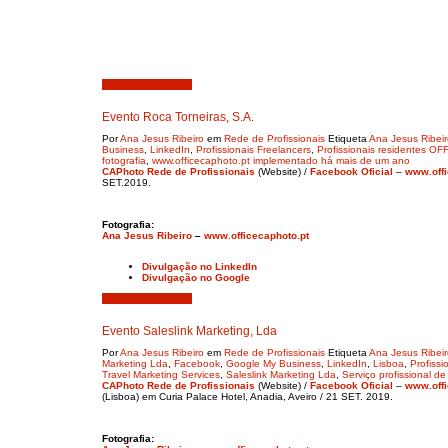
Setembro 27, 2019
Evento Roca Torneiras, S.A.
Por
Ana Jesus Ribeiro
em
Rede de Profissionais
Etiqueta
Ana Jesus Ribei
Business
,
LinkedIn
,
Profissionais Freelancers
,
Profissionais residentes 
fotografia
,
www.officecaphoto.pt implementado há mais de um ano
CAPhoto Rede de Profissionais
(Website) /
Facebook Oficial
–
www.offi
SET.2019.
Fotografia:
Ana Jesus Ribeiro
–
www.officecaphoto.pt
Divulgação no LinkedIn
Divulgação no Google
Setembro 12, 2019
Evento Saleslink Marketing, Lda
Por
Ana Jesus Ribeiro
em
Rede de Profissionais
Etiqueta
Ana Jesus Ribei
Marketing Lda
,
Facebook
,
Google My Business
,
LinkedIn
,
Lisboa
,
Profissi
Travel Marketing Services
,
Saleslink Marketing Lda
,
Serviço profissional de
CAPhoto Rede de Profissionais
(Website) /
Facebook Oficial
–
www.offi
(Lisboa) em Curia Palace Hotel, Anadia, Aveiro / 21 SET. 2019.
Fotografia: