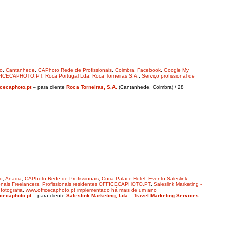
ro
,
Cantanhede
,
CAPhoto Rede de Profissionais
,
Coimbra
,
Facebook
,
Google My
OFFICECAPHOTO.PT
,
Roca Portugal Lda
,
Roca Torneiras S.A.
,
Serviço profissional de
cecaphoto.pt
– para cliente
Roca Torneiras, S.A.
(Cantanhede, Coimbra) / 28
ro
,
Anadia
,
CAPhoto Rede de Profissionais
,
Curia Palace Hotel
,
Evento Saleslink
onais Freelancers
,
Profissionais residentes OFFICECAPHOTO.PT
,
Saleslink Marketing -
 fotografia
,
www.officecaphoto.pt implementado há mais de um ano
cecaphoto.pt
– para cliente
Saleslink Marketing, Lda – Travel Marketing Services