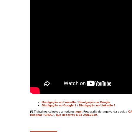
Divulgação no LinkedIn
/
Divulgação no Google
Divulgação no Google 1
/
Divulgação no LinkedIn 1
(*)
Trabalhos coletivos anteriores
aqui;
Fotografia de arquivo da equipa
CA
Hospital I CHUC”, que decorreu a 24 JAN.2019.