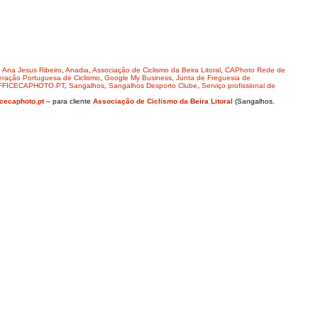
,
Ana Jesus Ribeiro
,
Anadia
,
Associação de Ciclismo da Beira Litoral
,
CAPhoto Rede de
ração Portuguesa de Ciclismo
,
Google My Business
,
Junta de Freguesia de
s OFFICECAPHOTO.PT
,
Sangalhos
,
Sangalhos Desporto Clube
,
Serviço profissional de
cecaphoto.pt
– para cliente
Associação de Ciclismo da Beira Litoral
(Sangalhos,