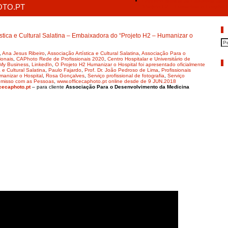
Concerto musical da Orquestra da Ac
HOTO.PT
“Projeto H2 – Humanizar o Hospital 
P
tica e Cultural Salatina – Embaixadora do “Projeto H2 – Humanizar o
,
Ana Jesus Ribeiro
,
Associação Artística e Cultural Salatina
,
Associação Para o
ionais
,
CAPhoto Rede de Profissionais 2020
,
Centro Hospitalar e Universitário de
A
My Business
,
LinkedIn
,
O Projeto H2 Humanizar o Hospital foi apresentado oficialmente
e Cultural Salatina
,
Paulo Fajardo
,
Prof. Dr. João Pedroso de Lima
,
Profissionais
manizar o Hospital
,
Rosa Gonçalves
,
Serviço profissional de fotografia
,
Serviço
misso com as Pessoas
,
www.officecaphoto.pt online desde de 9 JUN.2018
cecaphoto.pt
– para cliente
Associação Para o Desenvolvimento da Medicina