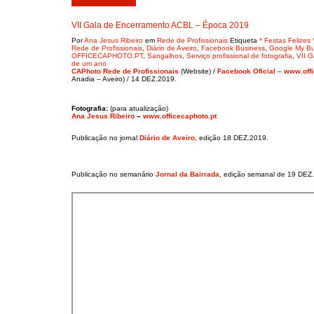
Dezembro 14, 2019
VII Gala de Encerramento ACBL – Época 2019
Por
Ana Jesus Ribeiro
em
Rede de Profissionais
Etiqueta
* Festas Felizes 
Rede de Profissionais
,
Diário de Aveiro
,
Facebook Business
,
Google My Bu
OFFICECAPHOTO.PT
,
Sangalhos
,
Serviço profissional de fotografia
,
VII 
de um ano
CAPhoto Rede de Profissionais
(Website) /
Facebook Oficial
–
www.offi
Anadia – Aveiro) / 14 DEZ.2019.
Fotografia:
(para atualização)
Ana Jesus Ribeiro
–
www.officecaphoto.pt
Publicação no jornal
Diário de Aveiro
, edição 18 DEZ.2019.
Publicação no semanário
Jornal da Bairrada
, edição semanal de 19 DEZ