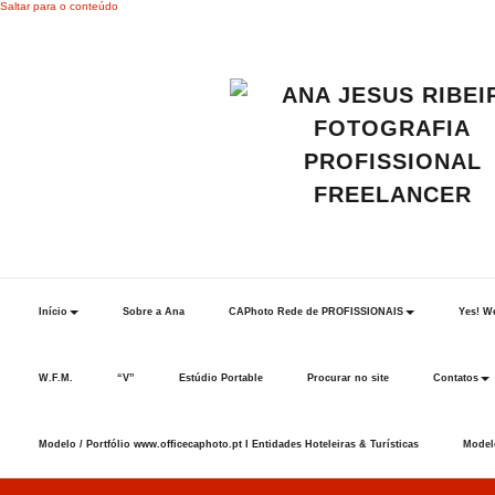
Saltar para o conteúdo
Início
Sobre a Ana
CAPhoto Rede de PROFISSIONAIS
Yes! We
W.F.M.
“V”
Estúdio Portable
Procurar no site
Contatos
Modelo / Portfólio www.officecaphoto.pt I Entidades Hoteleiras & Turísticas
Modelo