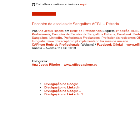
(*)
Trabalhos coletivos anteriores
aqui
.
Outubro 4, 2019
Encontro de escolas de Sangalhos ACBL – Estrada
Por
Ana Jesus Ribeiro
em
Rede de Profissionais
Etiqueta
4ª edição
,
ACBL
Profissionais
,
Encontro de Escolas de Sangalhos Estrada
,
Facebook
,
Fede
Sangalhos
,
LinkedIn
,
Profissionais Freelancers
,
Profissionais residente
fotografia
,
www.officecaphoto.pt implementado há mais de um ano
CAPhoto Rede de Profissionais
(Website) /
Facebook Oficial
–
www.offi
Anadia – Aveiro) / 5 OUT.2019.
Fotografia:
Ana Jesus Ribeiro
–
www.officecaphoto.pt
Divulgação no Google
Divulgação no LinkedIn
Divulgação no Google 1
Divulgação no LinkedIn 1