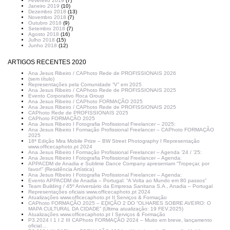
Fevereiro 2019
(7)
Janeiro 2019
(10)
Dezembro 2018
(13)
Novembro 2018
(7)
Outubro 2018
(9)
Setembro 2018
(7)
Agosto 2018
(16)
Julho 2018
(15)
Junho 2018
(12)
ARTIGOS RECENTES 2020
Ana Jesus Ribeiro / CAPhoto Rede de PROFISSIONAIS 2026
(sem título)
Representações pela Comunidade “V” em 2025
Ana Jesus Ribeiro / CAPhoto Rede de PROFISSIONAIS 2025
Evento Corporativo Roca Group
Ana Jesus Ribeiro / CAPhoto FORMAÇÃO 2025
Ana Jesus Ribeiro / CAPhoto Rede de PROFISSIONAIS 2025
CAPhoto Rede de PROFISSIONAIS 2025
CAPhoto FORMAÇÃO 2025
Ana Jesus Ribeiro I Fotografia Profissional Freelancer – 2025:
Ana Jesus Ribeiro I Formação Profissional Freelancer – CAPhoto FORMAÇÃO
2025
18ª Edição Mira Mobile Prize – BW Street Photography I Representação
www.officecaphoto.pt 2024
Ana Jesus Ribeiro I Formação Profissional Freelancer – Agenda ’24 / ’25:
Ana Jesus Ribeiro I Fotografia Profissional Freelancer – Agenda:
APPACDM de Anadia e Sublime Dance Company apresentam “Tropeçar, por
favor!” (Residência Artística)
Ana Jesus Ribeiro I Fotografia Profissional Freelancer – Agenda:
Evento APPACDM de Anadia – Portugal: “A Volta ao Mundo em 80 passos”
Team Building / 45º Aniversário da Empresa Sanitana S.A., Anadia – Portugal
Representações oficiais www.officecaphoto.pt 2024
Atualizações www.officecaphoto.pt II Serviços & Formação
CAPhoto FORMAÇÃO 2025 – EDIÇÃO 2 DO “OLHARES SOBRE AVEIRO: O
MAPA CULTURAL DA CIDADE” (Última atualização: 19 FEV.2025)
Atualizações www.officecaphoto.pt I Serviços & Formação
P3.2024 I 1 I 2 III CAPhoto FORMAÇÃO 2024 – Muito em breve, lançamento
oficial…