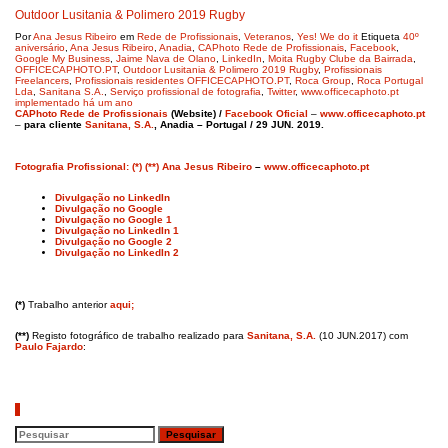
Outdoor Lusitania & Polimero 2019 Rugby
Por
Ana Jesus Ribeiro
em
Rede de Profissionais
,
Veteranos
,
Yes! We do it
Etiqueta
40º
aniversário
,
Ana Jesus Ribeiro
,
Anadia
,
CAPhoto Rede de Profissionais
,
Facebook
,
Google My Business
,
Jaime Nava de Olano
,
LinkedIn
,
Moita Rugby Clube da Bairrada
,
OFFICECAPHOTO.PT
,
Outdoor Lusitania & Polimero 2019 Rugby
,
Profissionais
Freelancers
,
Profissionais residentes OFFICECAPHOTO.PT
,
Roca Group
,
Roca Portugal
Lda
,
Sanitana S.A.
,
Serviço profissional de fotografia
,
Twitter
,
www.officecaphoto.pt
implementado há um ano
CAPhoto Rede de Profissionais
(Website) /
Facebook Oficial
–
www.officecaphoto.pt
–
para cliente
Sanitana, S.A.
, Anadia – Portugal / 29 JUN. 2019.
Fotografia Profissional: (*) (**) Ana Jesus Ribeiro
–
www.officecaphoto.pt
Divulgação no LinkedIn
Divulgação no Google
Divulgação no Google 1
Divulgação no LinkedIn 1
Divulgação no Google 2
Divulgação no LinkedIn 2
(*)
Trabalho anterior
aqui;
(**)
Registo fotográfico de trabalho realizado para
Sanitana, S.A.
(10 JUN.2017) com
Paulo Fajardo
:
Pesquisar