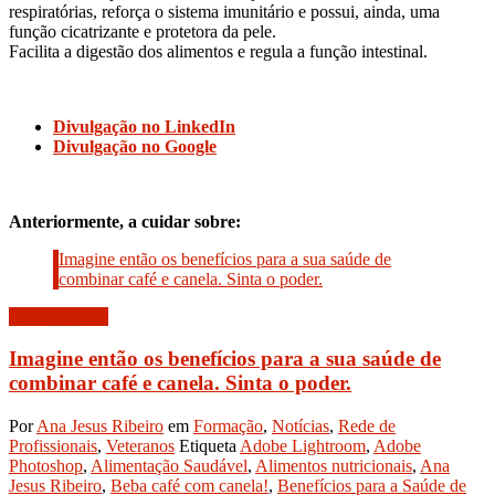
respiratórias, reforça o sistema imunitário e possui, ainda, uma
função cicatrizante e protetora da pele.
Facilita a digestão dos alimentos e regula a função intestinal.
Divulgação no LinkedIn
Divulgação no Google
Anteriormente, a cuidar sobre:
Imagine então os benefícios para a sua saúde de
combinar café e canela. Sinta o poder.
Junho 3, 2019
Imagine então os benefícios para a sua saúde de
combinar café e canela. Sinta o poder.
Por
Ana Jesus Ribeiro
em
Formação
,
Notícias
,
Rede de
Profissionais
,
Veteranos
Etiqueta
Adobe Lightroom
,
Adobe
Photoshop
,
Alimentação Saudável
,
Alimentos nutricionais
,
Ana
Jesus Ribeiro
,
Beba café com canela!
,
Benefícios para a Saúde de