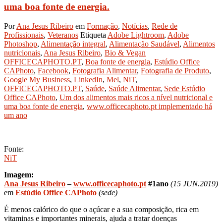
uma boa fonte de energia.
Por
Ana Jesus Ribeiro
em
Formação
,
Notícias
,
Rede de
Profissionais
,
Veteranos
Etiqueta
Adobe Lightroom
,
Adobe
Photoshop
,
Alimentação integral
,
Alimentação Saudável
,
Alimentos
nutricionais
,
Ana Jesus Ribeiro
,
Bio & Vegan
OFFICECAPHOTO.PT
,
Boa fonte de energia
,
Estúdio Office
CAPhoto
,
Facebook
,
Fotografia Alimentar
,
Fotografia de Produto
,
Google My Business
,
LinkedIn
,
Mel
,
NiT
,
OFFICECAPHOTO.PT
,
Saúde
,
Saúde Alimentar
,
Sede Estúdio
Office CAPhoto
,
Um dos alimentos mais ricos a nível nutricional e
uma boa fonte de energia
,
www.officecaphoto.pt implementado há
um ano
Fonte:
NiT
Imagem:
Ana Jesus Ribeiro
–
www.
officecaphoto.pt
#1ano
(15 JUN.2019)
em
Estúdio Office CAPhoto
(sede)
É menos calórico do que o açúcar e a sua composição, rica em
vitaminas e importantes minerais, ajuda a tratar doenças