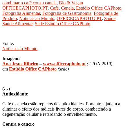
combinar o café com a canela
,
Bio & Vegan
OFFICECAPHOTO.PT
,
Café
,
Canela
,
Estúdio Office CAPhoto
,
Fotografia Alimentar
,
Fotografia de Gastronomia
,
Fotografia de
Produto
,
Notícias ao Minuto
,
OFFICECAPHOTO.PT
,
Saúde
,
Saúde Alimentar
,
Sede Estúdio Office CAPhoto
Fonte:
Notícias ao Minuto
Imagem:
Ana Jesus Ribeiro
–
www.
officecaphoto.pt
(2 JUN.2019)
em
Estúdio Office CAPhoto
(sede)
(…)
Antioxidante
Café e canela estão repletos de antioxidantes. Portanto, ajudam a
eliminar o efeito dos radicais livres do corpo, combatendo a
degeneração celular e retardando o envelhecimento.
Contra o cancro