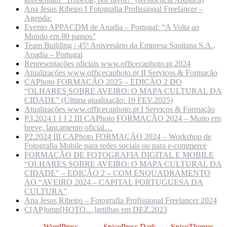
Ana Jesus Ribeiro I Fotografia Profissional Freelancer –
Agenda:
Evento APPACDM de Anadia – Portugal: “A Volta ao
Mundo em 80 passos”
Team Building / 45º Aniversário da Empresa Sanitana S.A.,
Anadia – Portugal
Representações oficiais www.officecaphoto.pt 2024
Atualizações www.officecaphoto.pt II Serviços & Formação
CAPhoto FORMAÇÃO 2025 – EDIÇÃO 2 DO
“OLHARES SOBRE AVEIRO: O MAPA CULTURAL DA
CIDADE” (Última atualização: 19 FEV.2025)
Atualizações www.officecaphoto.pt I Serviços & Formação
P3.2024 I 1 I 2 III CAPhoto FORMAÇÃO 2024 – Muito em
breve, lançamento oficial…
P2.2024 III CAPhoto FORMAÇÃO 2024 – Workshop de
Fotografia Mobile para redes sociais ou para e-commerce
FORMAÇÃO DE FOTOGRAFIA DIGITAL E MOBILE
“OLHARES SOBRE AVEIRO: O MAPA CULTURAL DA
CIDADE” – EDIÇÃO 2 – COM ENQUADRAMENTO
AO “AVEIRO 2024 – CAPITAL PORTUGUESA DA
CULTURA”
Ana Jesus Ribeiro – Fotografia Profissional Freelancer 2024
C[AP]omp[HOTO…]artilhas em DEZ.2023
Criado com
WordPress
| Tema:
SpicePress Dark
por
SpiceThemes