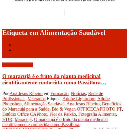
Alternar a navegação
Etiqueta em Alimentação Saudável
Início
O maracujá é o fruto da planta medicinal cientificamente
conhecida como Passiflora…
Agosto 15, 2019
O maracujá é o fruto da planta medicinal
cientificamente conhecida como Passiflora…
Por
Ana Jesus Ribeiro
em
Formação
,
Notícias
,
Rede de
Profissionais
,
Veteranos
Etiqueta
Adobe Lightroom
,
Adobe
Photoshop
,
Alimentação Saudável
,
Ana Jesus Ribeiro
,
Benefícios
do Maracujá para a Saúde
,
Bio & Vegan OFFICECAPHOTO.PT
,
Estúdio Office CAPhoto
,
Flor da Paixão
,
Fotografia Alimentar
,
HDR
,
Maracujá
,
O maracujá é o fruto da planta medicinal
cientificamente conhecida como Passiflora
,