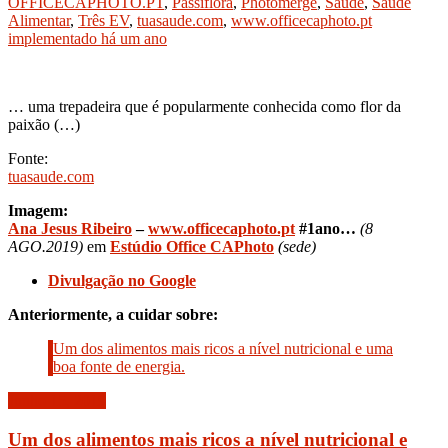
OFFICECAPHOTO.PT
,
Passiflora
,
Photomerge
,
Saúde
,
Saúde
Alimentar
,
Três EV
,
tuasaude.com
,
www.officecaphoto.pt
implementado há um ano
… uma trepadeira que é popularmente conhecida como flor da
paixão (…)
Fonte:
tuasaude.com
Imagem:
Ana Jesus Ribeiro
–
www.
officecaphoto.pt
#1ano…
(8
AGO.2019)
em
Estúdio Office CAPhoto
(sede)
Divulgação no Google
Anteriormente, a cuidar sobre:
Um dos alimentos mais ricos a nível nutricional e uma
boa fonte de energia.
Junho 15, 2019
Um dos alimentos mais ricos a nível nutricional e