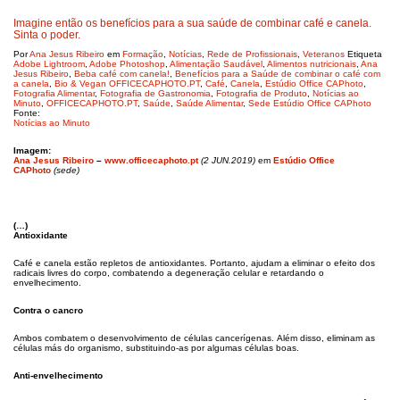
Imagine então os benefícios para a sua saúde de combinar café e canela.
Sinta o poder.
Por
Ana Jesus Ribeiro
em
Formação
,
Notícias
,
Rede de Profissionais
,
Veteranos
Etiqueta
Adobe Lightroom
,
Adobe Photoshop
,
Alimentação Saudável
,
Alimentos nutricionais
,
Ana
Jesus Ribeiro
,
Beba café com canela!
,
Benefícios para a Saúde de combinar o café com
a canela
,
Bio & Vegan OFFICECAPHOTO.PT
,
Café
,
Canela
,
Estúdio Office CAPhoto
,
Fotografia Alimentar
,
Fotografia de Gastronomia
,
Fotografia de Produto
,
Notícias ao
Minuto
,
OFFICECAPHOTO.PT
,
Saúde
,
Saúde Alimentar
,
Sede Estúdio Office CAPhoto
Fonte:
Notícias ao Minuto
Imagem:
Ana Jesus Ribeiro
–
www.
officecaphoto.pt
(2 JUN.2019)
em
Estúdio Office
CAPhoto
(sede)
(…)
Antioxidante
Café e canela estão repletos de antioxidantes. Portanto, ajudam a eliminar o efeito dos
radicais livres do corpo, combatendo a degeneração celular e retardando o
envelhecimento.
Contra o cancro
Ambos combatem o desenvolvimento de células cancerígenas. Além disso, eliminam as
células más do organismo, substituindo-as por algumas células boas.
Anti-envelhecimento