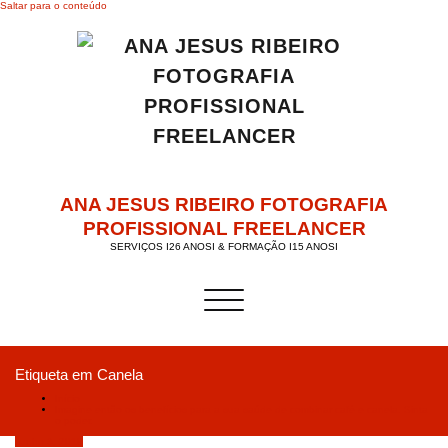
Saltar para o conteúdo
ANA JESUS RIBEIRO FOTOGRAFIA
PROFISSIONAL FREELANCER
SERVIÇOS I26 ANOSI & FORMAÇÃO I15 ANOSI
Alternar a navegação
Etiqueta em Canela
Início
Imagine então os benefícios para a sua saúde de combinar café e canela. Sinta
o poder.
Junho 3, 2019