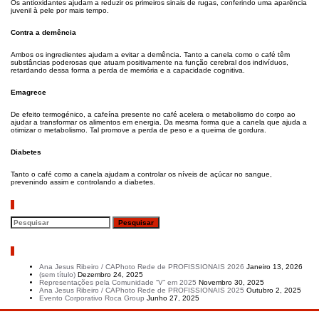
Os antioxidantes ajudam a reduzir os primeiros sinais de rugas, conferindo uma aparência
juvenil à pele por mais tempo.
Contra a
demência
Ambos os ingredientes ajudam a evitar a demência. Tanto a canela como o café têm
substâncias poderosas que atuam positivamente na função cerebral dos indivíduos,
retardando dessa forma a perda de memória e a capacidade cognitiva.
Emagrece
De efeito termogénico, a cafeína presente no café acelera o metabolismo do corpo ao
ajudar a transformar os alimentos em energia. Da mesma forma que a canela que ajuda a
otimizar o metabolismo. Tal promove a perda de peso e a queima de gordura.
Diabetes
Tanto o café como a canela ajudam a controlar os níveis de açúcar no sangue,
prevenindo assim e controlando a diabetes.
Pesquisar
Artigos recentes
Ana Jesus Ribeiro / CAPhoto Rede de PROFISSIONAIS 2026
Janeiro 13, 2026
(sem título)
Dezembro 24, 2025
Representações pela Comunidade “V” em 2025
Novembro 30, 2025
Ana Jesus Ribeiro / CAPhoto Rede de PROFISSIONAIS 2025
Outubro 2, 2025
Evento Corporativo Roca Group
Junho 27, 2025