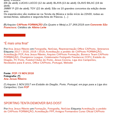
abril); PIRUKA
(06 de abril); LUCAS LUCCO (12 de abril); BLAYA (13 de abril); OLAVO BILAC (19 de
abril);
JIMMY P (20 de abril); TOY (22 de abril); São os 10 grandes concertos da edição deste
ano.
Os espetáculos vão realizar-se na Tenda da Música e terão início às 22h00, todas as
sextas-feiras, sábados e segunda-feira de Páscoa. (…)
(*)
Arquivo
CAPhoto FORMAÇÃO
(Os Quatro e Meia) a 27 JAN.2018 com
Convento São
Francisco
; Créditos de
Albino Leite
Novembro 6, 2018
“É mais uma final”
Por
Ana Jesus Ribeiro
em
Fotografia
,
Notícias
,
Representação Office CAPhoto
,
Veteranos
Etiqueta
2017 / 2018
,
2018 / 2019
,
Acreditação a pedido de CAPhoto FORMAÇÃO
,
Acreditação FCP
,
Ana Jesus Ribeiro
,
Arquivo CAPhoto Formação
,
Boneco Team CAPhoto
FORMAÇÃO
,
Champions League
,
Colaborador Fotógrafo Freelancer CCPJ
,
Estádio do
Dragão
,
FC Porto
,
Futebol Clube do Porto
,
Jesus Corona
,
Liga dos Campeões
,
Novidades para 8 anos
,
Office CAPhoto
,
Portugal
,
Website
Fonte:
FCP / 5 NOV.2018
Fotografia: (*)
Ana Jesus Ribeiro
(*)
Arquivo 1 NOV.2017 em Estádio do Dragão, Porto, Portugal, em jogo para a Liga dos
Campeões; Com
FCP
Julho 13, 2018
SPORTING TENTA DEMOVER BAS DOST
Por
Ana Jesus Ribeiro
em
Formação
,
Fotografia
,
Notícias
Etiqueta
Acreditação a pedido
de CAPhoto FORMAÇÃO
,
Acreditação FPF
,
Antigos Formandos Curso Oficial CAPhoto