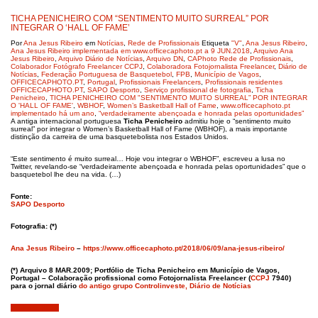
TICHA PENICHEIRO COM “SENTIMENTO MUITO SURREAL” POR
INTEGRAR O ‘HALL OF FAME’
Por
Ana Jesus Ribeiro
em
Notícias
,
Rede de Profissionais
Etiqueta
"V"
,
Ana Jesus Ribeiro
,
Ana Jesus Ribeiro implementada em www.officecaphoto.pt a 9 JUN.2018
,
Arquivo Ana
Jesus Ribeiro
,
Arquivo Diário de Notícias
,
Arquivo DN
,
CAPhoto Rede de Profissionais
,
Colaborador Fotógrafo Freelancer CCPJ
,
Colaboradora Fotojornalista Freelancer
,
Diário de
Notícias
,
Federação Portuguesa de Basquetebol
,
FPB
,
Município de Vagos
,
OFFICECAPHOTO.PT
,
Portugal
,
Profissionais Freelancers
,
Profissionais residentes
OFFICECAPHOTO.PT
,
SAPO Desporto
,
Serviço profissional de fotografia
,
Ticha
Penicheiro
,
TICHA PENICHEIRO COM "SENTIMENTO MUITO SURREAL” POR INTEGRAR
O 'HALL OF FAME'
,
WBHOF
,
Women’s Basketball Hall of Fame
,
www.officecaphoto.pt
implementado há um ano
,
“verdadeiramente abençoada e honrada pelas oportunidades”
A antiga internacional portuguesa
Ticha Penicheiro
admitiu hoje o “sentimento muito
surreal” por integrar o Women’s Basketball Hall of Fame (WBHOF), a mais importante
distinção da carreira de uma basquetebolista nos Estados Unidos.
“Este sentimento é muito surreal… Hoje vou integrar o WBHOF”, escreveu a lusa no
Twitter, revelando-se “verdadeiramente abençoada e honrada pelas oportunidades” que o
basquetebol lhe deu na vida. (…)
Fonte:
SAPO Desporto
Fotografia: (*)
Ana Jesus Ribeiro
–
https://www.officecaphoto.pt/2018/06/09/ana-jesus-ribeiro/
(*) Arquivo 8 MAR.2009; Portfólio de Ticha Penicheiro em
Município de Vagos,
Portugal
– Colaboração profissional como Fotojornalista Freelancer (
CCPJ
7940)
para o jornal diário
do antigo grupo C
ontrolinveste, Diário de Notícias
Junho 5, 2019