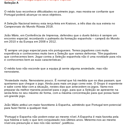
Seleção A
O médio luso reconhece dificuldades no primeiro jogo, mas mostra-se confiante que
Portugal poderá alcançar os seus objetivos.
A Seleção Nacional treinou esta terça-feira em Kratovo, a três dias da sua estreia no
Campeonato do Mundo Rússia 2018.
João Mário, em Conferência de Imprensa, defendeu que o duelo ibérico é sempre um
encontro especial, recordando o palmarés da formação espanhola – campeã do Mundo
em 2010 e da Europa em 2008 e 2012.
“É sempre um jogo especial para nós portugueses. Temos jogadores com muita
experiência e conhecemos muito bem a Seleção que vamos defrontar. Têm jogadores
que conhecemos bem. Jogar contra a Seleção espanhola não é uma novidade para nós
e conhecemos bem as suas características.”
O médio luso não esconde que a equipa já sente alguma ansiedade, mas não
nervosismo.
“Ansiedade muita. Nervosismo pouco. É normal que há medida que os dias passam, que
queiramos que chegue o jogo. Ainda para mais um jogo como este. O Grupo é experiente
e sabe como lidar com a situação, nestes dias que antecedem os jogos. Vamo-nos
preparar da melhor maneira possível para o jogo, para que a Seleção se apresente na
sexta-feira no seu máximo de forma, com a máxima concentração para que possa fazer
um grande jogo.
João Mário atribui um maior favoritismo à Espanha, admitindo que Portugal tem potencial
para fazer frente a qualquer rival.
“Portugal e Espanha não podem estar ao mesmo nível. A Espanha é mais favorita pela
sua história e tudo o que tem conquistado nos últimos anos. Metermo-nos ao mesmo
nível era presunção e isso nós não somos”, justificou.