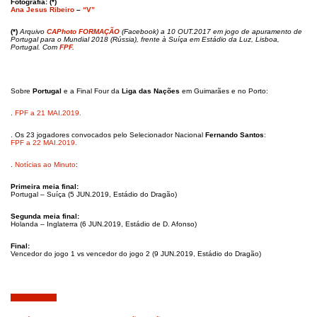
Fotografia: (*)
Ana Jesus Ribeiro
–
“V”
(*)
Arquivo
CAPhoto FORMAÇÃO
(Facebook) a 10 OUT.2017 em jogo de apuramento de
Portugal para o Mundial 2018 (Rússia), frente à Suíça em Estádio da Luz, Lisboa,
Portugal. Com
FPF.
Sobre
Portugal
e a Final Four da
Liga das Nações
em Guimarães e no Porto:
.
FPF a 21 MAI.2019.
. Os 23 jogadores convocados pelo Selecionador Nacional
Fernando Santos
:
FPF a 22 MAI.2019.
.
Notícias ao Minuto
:
Primeira meia final:
Portugal – Suíça (5 JUN.2019, Estádio do Dragão)
Segunda meia final:
Holanda – Inglaterra (6 JUN.2019, Estádio de D. Afonso)
Final
:
Vencedor do jogo 1 vs vencedor do jogo 2 (9 JUN.2019, Estádio do Dragão)
Abril 17, 2019