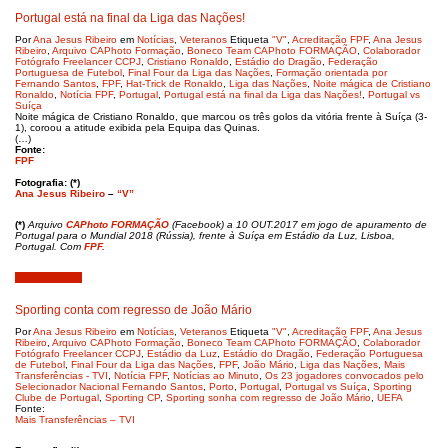
Portugal está na final da Liga das Nações!
Por
Ana Jesus Ribeiro
em
Notícias
,
Veteranos
Etiqueta
"V"
,
Acreditação FPF
,
Ana Jesus
Ribeiro
,
Arquivo CAPhoto Formação
,
Boneco Team CAPhoto FORMAÇÃO
,
Colaborador
Fotógrafo Freelancer CCPJ
,
Cristiano Ronaldo
,
Estádio do Dragão
,
Federação
Portuguesa de Futebol
,
Final Four da Liga das Nações
,
Formação orientada por
Fernando Santos
,
FPF
,
Hat-Trick de Ronaldo
,
Liga das Nações
,
Noite mágica de Cristiano
Ronaldo
,
Notícia FPF
,
Portugal
,
Portugal está na final da Liga das Nações!
,
Portugal vs
Suíça
Noite mágica de Cristiano Ronaldo, que marcou os três golos da vitória frente à Suíça (3-
1), coroou a atitude exibida pela Equipa das Quinas.
(…)
Fonte:
FPF
Fotografia: (*)
Ana Jesus Ribeiro
–
“V”
(*)
Arquivo
CAPhoto FORMAÇÃO
(Facebook) a 10 OUT.2017 em jogo de apuramento de
Portugal para o Mundial 2018 (Rússia), frente à Suíça em Estádio da Luz, Lisboa,
Portugal. Com
FPF.
Maio 22, 2019
Sporting conta com regresso de João Mário
Por
Ana Jesus Ribeiro
em
Notícias
,
Veteranos
Etiqueta
"V"
,
Acreditação FPF
,
Ana Jesus
Ribeiro
,
Arquivo CAPhoto Formação
,
Boneco Team CAPhoto FORMAÇÃO
,
Colaborador
Fotógrafo Freelancer CCPJ
,
Estádio da Luz
,
Estádio do Dragão
,
Federação Portuguesa
de Futebol
,
Final Four da Liga das Nações
,
FPF
,
João Mário
,
Liga das Nações
,
Mais
Transferências - TVI
,
Notícia FPF
,
Notícias ao Minuto
,
Os 23 jogadores convocados pelo
Selecionador Nacional Fernando Santos
,
Porto
,
Portugal
,
Portugal vs Suíça
,
Sporting
Clube de Portugal
,
Sporting CP
,
Sporting sonha com regresso de João Mário
,
UEFA
Fonte:
Mais Transferências – TVI