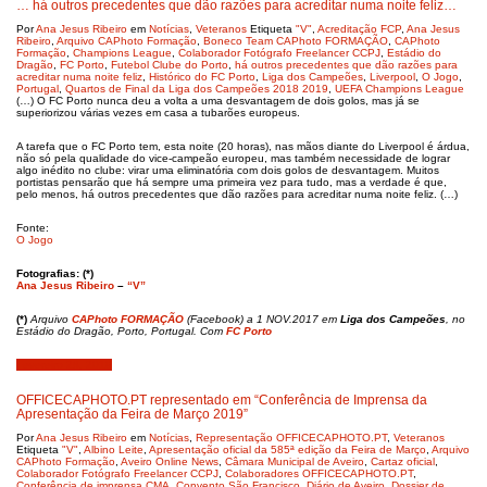
… há outros precedentes que dão razões para acreditar numa noite feliz…
Por
Ana Jesus Ribeiro
em
Notícias
,
Veteranos
Etiqueta
"V"
,
Acreditação FCP
,
Ana Jesus
Ribeiro
,
Arquivo CAPhoto Formação
,
Boneco Team CAPhoto FORMAÇÃO
,
CAPhoto
Formação
,
Champions League
,
Colaborador Fotógrafo Freelancer CCPJ
,
Estádio do
Dragão
,
FC Porto
,
Futebol Clube do Porto
,
há outros precedentes que dão razões para
acreditar numa noite feliz
,
Histórico do FC Porto
,
Liga dos Campeões
,
Liverpool
,
O Jogo
,
Portugal
,
Quartos de Final da Liga dos Campeões 2018 2019
,
UEFA Champions League
(…) O FC Porto nunca deu a volta a uma desvantagem de dois golos, mas já se
superiorizou várias vezes em casa a tubarões europeus.
A tarefa que o FC Porto tem, esta noite (20 horas), nas mãos diante do Liverpool é árdua,
não só pela qualidade do vice-campeão europeu, mas também necessidade de lograr
algo inédito no clube: virar uma eliminatória com dois golos de desvantagem. Muitos
portistas pensarão que há sempre uma primeira vez para tudo, mas a verdade é que,
pelo menos, há outros precedentes que dão razões para acreditar numa noite feliz. (…)
Fonte:
O Jogo
Fotografias: (*)
Ana Jesus Ribeiro
–
“V”
(*)
Arquivo
CAPhoto FORMAÇÃO
(Facebook) a 1 NOV.2017 em
Liga dos Campeões
, no
Estádio do Dragão, Porto, Portugal. Com
FC Porto
Fevereiro 28, 2019
OFFICECAPHOTO.PT representado em “Conferência de Imprensa da
Apresentação da Feira de Março 2019”
Por
Ana Jesus Ribeiro
em
Notícias
,
Representação OFFICECAPHOTO.PT
,
Veteranos
Etiqueta
"V"
,
Albino Leite
,
Apresentação oficial da 585ª edição da Feira de Março
,
Arquivo
CAPhoto Formação
,
Aveiro Online News
,
Câmara Municipal de Aveiro
,
Cartaz oficial
,
Colaborador Fotógrafo Freelancer CCPJ
,
Colaboradores OFFICECAPHOTO.PT
,
Conferência de imprensa CMA
,
Convento São Francisco
,
Diário de Aveiro
,
Dossier de