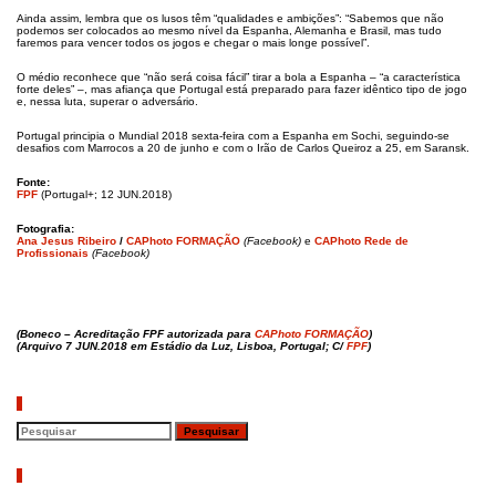
Ainda assim, lembra que os lusos têm “qualidades e ambições”: “Sabemos que não
podemos ser colocados ao mesmo nível da Espanha, Alemanha e Brasil, mas tudo
faremos para vencer todos os jogos e chegar o mais longe possível”.
O médio reconhece que “não será coisa fácil” tirar a bola a Espanha – “a característica
forte deles” –, mas afiança que Portugal está preparado para fazer idêntico tipo de jogo
e, nessa luta, superar o adversário.
Portugal principia o Mundial 2018 sexta-feira com a Espanha em Sochi, seguindo-se
desafios com Marrocos a 20 de junho e com o Irão de Carlos Queiroz a 25, em Saransk.
Fonte:
FPF
(Portugal+; 12 JUN.2018)
Fotografia:
Ana Jesus Ribeiro
/
CAPhoto FORMAÇÃO
(Facebook)
e
CAPhoto Rede de
Profissionais
(Facebook)
(Boneco – Acreditação FPF autorizada para
CAPhoto FORMAÇÃO
)
(Arquivo 7 JUN.2018 em Estádio da Luz, Lisboa, Portugal; C/
FPF
)
Pesquisar
Artigos recentes