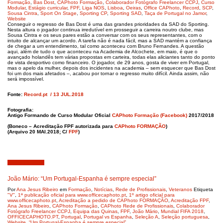
Formação
,
Bas Dost
,
CAPhoto Formação
,
Colaborador Fotógrafo Freelancer CCPJ
,
Curso
Modular
,
Estágio curricular
,
FPF
,
Liga NOS
,
Lisboa
,
Oeiras
,
Office CAPhoto
,
Record
,
SCP
,
Sousa Cintra
,
Sport On Stage
,
Sporting CP
,
Sporting SAD
,
Taça de Portugal no Jamor
,
Website
Conseguir o regresso de Bas Dost é uma das grandes prioridades da SAD do Sporting.
Nesta altura o jogador continua irredutível em prosseguir a carreira noutro clube, mas
Sousa Cintra e os seus pares estão a conversar com os seus representantes, com o
intuito de alcançar um acordo. A tarefa não é nada fácil, mas a SAD mantém a confiança
de chegar a um entendimento, tal como aconteceu com Bruno Fernandes. A questão
aqui, além de tudo o que aconteceu na Academia de Alcochete, em maio, é que o
avançado holandês tem várias propostas em carteira, todas elas aliciantes tanto do ponto
de vista desportivo como financeiro. O jogador, de 29 anos, gosta de viver em Portugal,
mas o apelo da mulher, depois dos incidentes na academia – sem esquecer que Bas Dost
foi um dos mais afetados –, acabou por tornar o regresso muito difícil. Ainda assim, não
será impossível.
Fonte:
Record.pt
/ 13 JUL.2018
Fotografia:
Antigo Formando de Curso Modular Oficial
CAPhoto Formação (Facebook)
2017/2018
(Boneco – Acreditação FPF autorizada para
CAPhoto FORMAÇÃO
)
(Arquivo 20 MAI.2018; C/
FPF
)
Junho 13, 2018
João Mário: “Um Portugal-Espanha é sempre especial”
Por
Ana Jesus Ribeiro
em
Formação
,
Notícias
,
Rede de Profissionais
,
Veteranos
Etiqueta
"V"
,
1ª publicação oficial para www.officecaphoto.pt
,
1º artigo oficial para
www.officecaphoto.pt
,
Acreditação a pedido de CAPhoto FORMAÇÃO
,
Acreditação FPF
,
Ana Jesus Ribeiro
,
CAPhoto Formação
,
CAPhoto Rede de Profissionais
,
Colaborador
Fotógrafo Freelancer CCPJ
,
Equipa das Quinas
,
FPF
,
João Mário
,
Mundial FIFA 2018
,
OFFICECAPHOTO.PT
,
Portugal
,
Portugal vs Espanha
,
Seleção A
,
Seleção portuguesa
,
Website
,
“Um Portugal-Espanha é sempre especial”