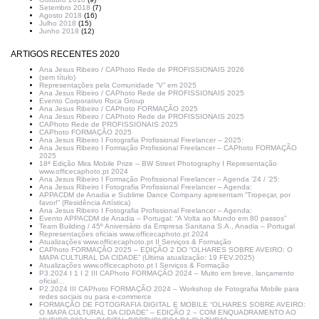
Setembro 2018
(7)
Agosto 2018
(16)
Julho 2018
(15)
Junho 2018
(12)
ARTIGOS RECENTES 2020
Ana Jesus Ribeiro / CAPhoto Rede de PROFISSIONAIS 2026
(sem título)
Representações pela Comunidade “V” em 2025
Ana Jesus Ribeiro / CAPhoto Rede de PROFISSIONAIS 2025
Evento Corporativo Roca Group
Ana Jesus Ribeiro / CAPhoto FORMAÇÃO 2025
Ana Jesus Ribeiro / CAPhoto Rede de PROFISSIONAIS 2025
CAPhoto Rede de PROFISSIONAIS 2025
CAPhoto FORMAÇÃO 2025
Ana Jesus Ribeiro I Fotografia Profissional Freelancer – 2025:
Ana Jesus Ribeiro I Formação Profissional Freelancer – CAPhoto FORMAÇÃO
2025
18ª Edição Mira Mobile Prize – BW Street Photography I Representação
www.officecaphoto.pt 2024
Ana Jesus Ribeiro I Formação Profissional Freelancer – Agenda ’24 / ’25:
Ana Jesus Ribeiro I Fotografia Profissional Freelancer – Agenda:
APPACDM de Anadia e Sublime Dance Company apresentam “Tropeçar, por
favor!” (Residência Artística)
Ana Jesus Ribeiro I Fotografia Profissional Freelancer – Agenda:
Evento APPACDM de Anadia – Portugal: “A Volta ao Mundo em 80 passos”
Team Building / 45º Aniversário da Empresa Sanitana S.A., Anadia – Portugal
Representações oficiais www.officecaphoto.pt 2024
Atualizações www.officecaphoto.pt II Serviços & Formação
CAPhoto FORMAÇÃO 2025 – EDIÇÃO 2 DO “OLHARES SOBRE AVEIRO: O
MAPA CULTURAL DA CIDADE” (Última atualização: 19 FEV.2025)
Atualizações www.officecaphoto.pt I Serviços & Formação
P3.2024 I 1 I 2 III CAPhoto FORMAÇÃO 2024 – Muito em breve, lançamento
oficial…
P2.2024 III CAPhoto FORMAÇÃO 2024 – Workshop de Fotografia Mobile para
redes sociais ou para e-commerce
FORMAÇÃO DE FOTOGRAFIA DIGITAL E MOBILE “OLHARES SOBRE AVEIRO:
O MAPA CULTURAL DA CIDADE” – EDIÇÃO 2 – COM ENQUADRAMENTO AO