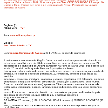
Imprensa
,
Feira de Março 2019
,
Nota de imprensa CMA
,
OFFICECAPHOTO.PT
,
oln.pt
,
Os
Quatro e Meia
,
Parque de Feiras e de Exposições de Aveiro
,
Presidente da Câmara
Municipal de Aveiro
Registo: (*)
Albino Leite –
“V”
Para
www.officecaphoto.pt
Edição:
Ana Jesus Ribeiro
–
“V”
Com
Câmara Municipal de Aveiro
a 28 FEV.2019, dossier de imprensa:
A maior mostra económica da Região Centro e um dos maiores parques de diversão do
país abrem ao público no dia 23 de março. Mais de duas centenas de empresas e 24
associações do
Município de Aveiro
participam na Feira de Março 2019, que decorre até
ao dia 25 de abril no Parque de Feiras e Exposições de Aveiro.
Este ano o certame volta a dividir-se nos tradicionais setores de exposição, comercial e de
diversão. No setor de exposição participam 122 empresas, divididas pelas áreas da
medicina,
automóvel, cosmética, mobiliário, imobiliário, eventos, construção civil, fotografia, produtos
ortopédicos, energias renováveis, climatização, decoração, automatismo, entre outras.
O setor comercial (na zona exterior) apresenta 65 empresas/expositores das áreas de
restauração, charcutaria, doçaria, farturas, loiças tradicionais, pronto-a-vestir, artesanato,
entre
outros. Por sua vez, o setor de diversão, um dos maiores parques de diversão do país,
apresenta 50 divertimentos, num total de 237 empresas presentes.
10 grandes concertos
OS 4eMEIA
(23 de março); PAULO CARVALHO (29 de março); XUTOS E PONTAPÉS (30
de
março); ANSELMO RALPH E RFM DANCE FLOOR COM RICH &amp; MENDES (05 de