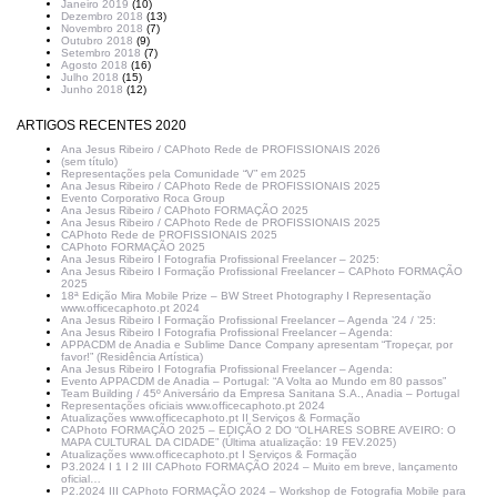
Janeiro 2019
(10)
Dezembro 2018
(13)
Novembro 2018
(7)
Outubro 2018
(9)
Setembro 2018
(7)
Agosto 2018
(16)
Julho 2018
(15)
Junho 2018
(12)
ARTIGOS RECENTES 2020
Ana Jesus Ribeiro / CAPhoto Rede de PROFISSIONAIS 2026
(sem título)
Representações pela Comunidade “V” em 2025
Ana Jesus Ribeiro / CAPhoto Rede de PROFISSIONAIS 2025
Evento Corporativo Roca Group
Ana Jesus Ribeiro / CAPhoto FORMAÇÃO 2025
Ana Jesus Ribeiro / CAPhoto Rede de PROFISSIONAIS 2025
CAPhoto Rede de PROFISSIONAIS 2025
CAPhoto FORMAÇÃO 2025
Ana Jesus Ribeiro I Fotografia Profissional Freelancer – 2025:
Ana Jesus Ribeiro I Formação Profissional Freelancer – CAPhoto FORMAÇÃO
2025
18ª Edição Mira Mobile Prize – BW Street Photography I Representação
www.officecaphoto.pt 2024
Ana Jesus Ribeiro I Formação Profissional Freelancer – Agenda ’24 / ’25:
Ana Jesus Ribeiro I Fotografia Profissional Freelancer – Agenda:
APPACDM de Anadia e Sublime Dance Company apresentam “Tropeçar, por
favor!” (Residência Artística)
Ana Jesus Ribeiro I Fotografia Profissional Freelancer – Agenda:
Evento APPACDM de Anadia – Portugal: “A Volta ao Mundo em 80 passos”
Team Building / 45º Aniversário da Empresa Sanitana S.A., Anadia – Portugal
Representações oficiais www.officecaphoto.pt 2024
Atualizações www.officecaphoto.pt II Serviços & Formação
CAPhoto FORMAÇÃO 2025 – EDIÇÃO 2 DO “OLHARES SOBRE AVEIRO: O
MAPA CULTURAL DA CIDADE” (Última atualização: 19 FEV.2025)
Atualizações www.officecaphoto.pt I Serviços & Formação
P3.2024 I 1 I 2 III CAPhoto FORMAÇÃO 2024 – Muito em breve, lançamento
oficial…
P2.2024 III CAPhoto FORMAÇÃO 2024 – Workshop de Fotografia Mobile para