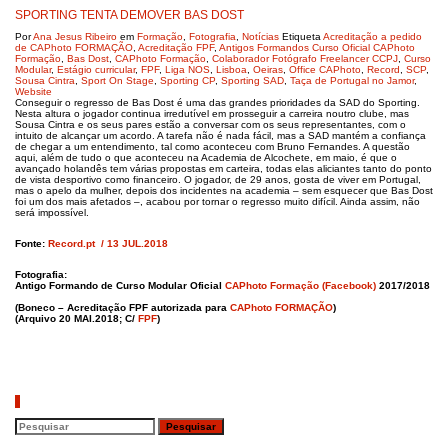
SPORTING TENTA DEMOVER BAS DOST
Por
Ana Jesus Ribeiro
em
Formação
,
Fotografia
,
Notícias
Etiqueta
Acreditação a pedido
de CAPhoto FORMAÇÃO
,
Acreditação FPF
,
Antigos Formandos Curso Oficial CAPhoto
Formação
,
Bas Dost
,
CAPhoto Formação
,
Colaborador Fotógrafo Freelancer CCPJ
,
Curso
Modular
,
Estágio curricular
,
FPF
,
Liga NOS
,
Lisboa
,
Oeiras
,
Office CAPhoto
,
Record
,
SCP
,
Sousa Cintra
,
Sport On Stage
,
Sporting CP
,
Sporting SAD
,
Taça de Portugal no Jamor
,
Website
Conseguir o regresso de Bas Dost é uma das grandes prioridades da SAD do Sporting.
Nesta altura o jogador continua irredutível em prosseguir a carreira noutro clube, mas
Sousa Cintra e os seus pares estão a conversar com os seus representantes, com o
intuito de alcançar um acordo. A tarefa não é nada fácil, mas a SAD mantém a confiança
de chegar a um entendimento, tal como aconteceu com Bruno Fernandes. A questão
aqui, além de tudo o que aconteceu na Academia de Alcochete, em maio, é que o
avançado holandês tem várias propostas em carteira, todas elas aliciantes tanto do ponto
de vista desportivo como financeiro. O jogador, de 29 anos, gosta de viver em Portugal,
mas o apelo da mulher, depois dos incidentes na academia – sem esquecer que Bas Dost
foi um dos mais afetados –, acabou por tornar o regresso muito difícil. Ainda assim, não
será impossível.
Fonte:
Record.pt
/ 13 JUL.2018
Fotografia:
Antigo Formando de Curso Modular Oficial
CAPhoto Formação (Facebook)
2017/2018
(Boneco – Acreditação FPF autorizada para
CAPhoto FORMAÇÃO
)
(Arquivo 20 MAI.2018; C/
FPF
)
Pesquisar