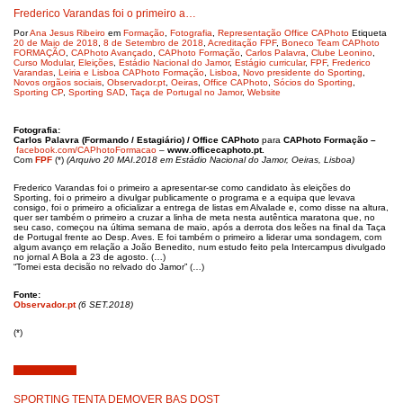
Frederico Varandas foi o primeiro a…
Por
Ana Jesus Ribeiro
em
Formação
,
Fotografia
,
Representação Office CAPhoto
Etiqueta
20 de Maio de 2018
,
8 de Setembro de 2018
,
Acreditação FPF
,
Boneco Team CAPhoto
FORMAÇÃO
,
CAPhoto Avançado
,
CAPhoto Formação
,
Carlos Palavra
,
Clube Leonino
,
Curso Modular
,
Eleições
,
Estádio Nacional do Jamor
,
Estágio curricular
,
FPF
,
Frederico
Varandas
,
Leiria e Lisboa CAPhoto Formação
,
Lisboa
,
Novo presidente do Sporting
,
Novos orgãos sociais
,
Observador.pt
,
Oeiras
,
Office CAPhoto
,
Sócios do Sporting
,
Sporting CP
,
Sporting SAD
,
Taça de Portugal no Jamor
,
Website
Fotografia:
Carlos Palavra (Formando / Estagiário) / Office CAPhoto
para
CAPhoto Formação –
facebook.com/CAPhotoFormacao
–
www.officecaphoto.pt.
Com
FPF
(*)
(Arquivo 20 MAI.2018 em Estádio Nacional do Jamor, Oeiras, Lisboa)
Frederico Varandas foi o primeiro a apresentar-se como candidato às eleições do
Sporting, foi o primeiro a divulgar publicamente o programa e a equipa que levava
consigo, foi o primeiro a oficializar a entrega de listas em Alvalade e, como disse na altura,
quer ser também o primeiro a cruzar a linha de meta nesta autêntica maratona que, no
seu caso, começou na última semana de maio, após a derrota dos leões na final da Taça
de Portugal frente ao Desp. Aves. E foi também o primeiro a liderar uma sondagem, com
algum avanço em relação a João Benedito, num estudo feito pela Intercampus divulgado
no jornal A Bola a 23 de agosto. (…)
“Tomei esta decisão no relvado do Jamor” (…)
Fonte:
Observador.pt
(6 SET.2018)
(*)
Julho 13, 2018
SPORTING TENTA DEMOVER BAS DOST