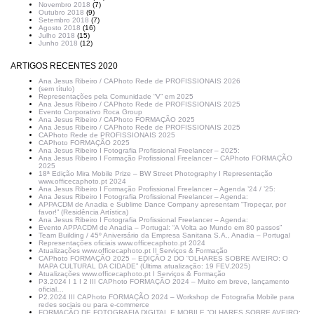
Novembro 2018
(7)
Outubro 2018
(9)
Setembro 2018
(7)
Agosto 2018
(16)
Julho 2018
(15)
Junho 2018
(12)
ARTIGOS RECENTES 2020
Ana Jesus Ribeiro / CAPhoto Rede de PROFISSIONAIS 2026
(sem título)
Representações pela Comunidade “V” em 2025
Ana Jesus Ribeiro / CAPhoto Rede de PROFISSIONAIS 2025
Evento Corporativo Roca Group
Ana Jesus Ribeiro / CAPhoto FORMAÇÃO 2025
Ana Jesus Ribeiro / CAPhoto Rede de PROFISSIONAIS 2025
CAPhoto Rede de PROFISSIONAIS 2025
CAPhoto FORMAÇÃO 2025
Ana Jesus Ribeiro I Fotografia Profissional Freelancer – 2025:
Ana Jesus Ribeiro I Formação Profissional Freelancer – CAPhoto FORMAÇÃO
2025
18ª Edição Mira Mobile Prize – BW Street Photography I Representação
www.officecaphoto.pt 2024
Ana Jesus Ribeiro I Formação Profissional Freelancer – Agenda ’24 / ’25:
Ana Jesus Ribeiro I Fotografia Profissional Freelancer – Agenda:
APPACDM de Anadia e Sublime Dance Company apresentam “Tropeçar, por
favor!” (Residência Artística)
Ana Jesus Ribeiro I Fotografia Profissional Freelancer – Agenda:
Evento APPACDM de Anadia – Portugal: “A Volta ao Mundo em 80 passos”
Team Building / 45º Aniversário da Empresa Sanitana S.A., Anadia – Portugal
Representações oficiais www.officecaphoto.pt 2024
Atualizações www.officecaphoto.pt II Serviços & Formação
CAPhoto FORMAÇÃO 2025 – EDIÇÃO 2 DO “OLHARES SOBRE AVEIRO: O
MAPA CULTURAL DA CIDADE” (Última atualização: 19 FEV.2025)
Atualizações www.officecaphoto.pt I Serviços & Formação
P3.2024 I 1 I 2 III CAPhoto FORMAÇÃO 2024 – Muito em breve, lançamento
oficial…
P2.2024 III CAPhoto FORMAÇÃO 2024 – Workshop de Fotografia Mobile para
redes sociais ou para e-commerce
FORMAÇÃO DE FOTOGRAFIA DIGITAL E MOBILE “OLHARES SOBRE AVEIRO: