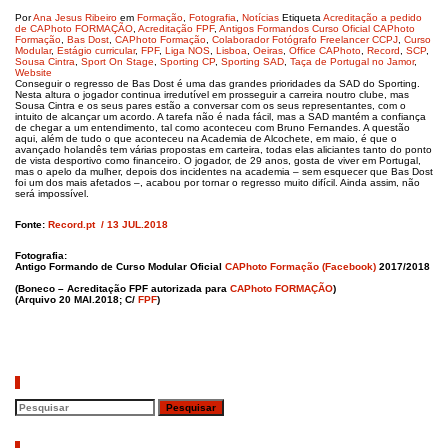
Por
Ana Jesus Ribeiro
em
Formação
,
Fotografia
,
Notícias
Etiqueta
Acreditação a pedido
de CAPhoto FORMAÇÃO
,
Acreditação FPF
,
Antigos Formandos Curso Oficial CAPhoto
Formação
,
Bas Dost
,
CAPhoto Formação
,
Colaborador Fotógrafo Freelancer CCPJ
,
Curso
Modular
,
Estágio curricular
,
FPF
,
Liga NOS
,
Lisboa
,
Oeiras
,
Office CAPhoto
,
Record
,
SCP
,
Sousa Cintra
,
Sport On Stage
,
Sporting CP
,
Sporting SAD
,
Taça de Portugal no Jamor
,
Website
Conseguir o regresso de Bas Dost é uma das grandes prioridades da SAD do Sporting.
Nesta altura o jogador continua irredutível em prosseguir a carreira noutro clube, mas
Sousa Cintra e os seus pares estão a conversar com os seus representantes, com o
intuito de alcançar um acordo. A tarefa não é nada fácil, mas a SAD mantém a confiança
de chegar a um entendimento, tal como aconteceu com Bruno Fernandes. A questão
aqui, além de tudo o que aconteceu na Academia de Alcochete, em maio, é que o
avançado holandês tem várias propostas em carteira, todas elas aliciantes tanto do ponto
de vista desportivo como financeiro. O jogador, de 29 anos, gosta de viver em Portugal,
mas o apelo da mulher, depois dos incidentes na academia – sem esquecer que Bas Dost
foi um dos mais afetados –, acabou por tornar o regresso muito difícil. Ainda assim, não
será impossível.
Fonte:
Record.pt
/ 13 JUL.2018
Fotografia:
Antigo Formando de Curso Modular Oficial
CAPhoto Formação (Facebook)
2017/2018
(Boneco – Acreditação FPF autorizada para
CAPhoto FORMAÇÃO
)
(Arquivo 20 MAI.2018; C/
FPF
)
Pesquisar
Artigos recentes