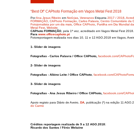
Agosto 19, 2018
“Best Of” CAPhoto Formação em Vagos Metal Fest 2018
Por
Ana Jesus Ribeiro
em
Notícias
,
Veteranos
Etiqueta
2017 / 2018
,
Acred
FORMAÇÃO
,
CAPhoto Formação
,
Carlos Palavra
,
Centro Comunitário da
Fotojornalista por um dia mais
,
Office CAPhoto
,
Partilha em Dia Mundial da
Metal Fest
,
Website
CAPhoto FORMAÇÃO
, pela 1ª vez, acreditado em Vagos Metal Fest 201
Para
www.officecaphoto.pt
Fotoreportagem realizada nos dias 10, 11 e 12 AGO.2018 em Vagos, Aveir
1- Slider de imagens
Fotografias - Carlos Palavra / Office CAPhoto,
facebook.com/CAPhotoF
2- Slider de imagens
Fotografias -
Albino Leite / Office CAPhoto
,
facebook.com/CAPhotoForm
3- Slider de imagens
Fotografias - Ana Jesus Ribeiro / Office CAPhoto,
facebook.com/CAPho
Apoio registo para Diário de Aveiro,
DA
, publicação (*) na edição 11 AGO
do Carmo
Créditos reportagem realizada de 9 a 12 AGO.2018:
Ricardo dos Santos / Fénix Webzine