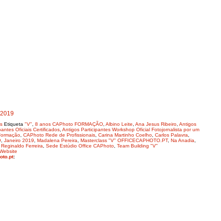
 2019
s
Etiqueta
"V"
,
8 anos CAPhoto FORMAÇÃO
,
Albino Leite
,
Ana Jesus Ribeiro
,
Antigos
antes Oficiais Certificados
,
Antigos Participantes Workshop Oficial Fotojornalista por um
Formação
,
CAPhoto Rede de Profissionais
,
Carina Martinho Coelho
,
Carlos Palavra
,
9
,
Janeiro 2019
,
Madalena Pereira
,
Masterclass "V" OFFICECAPHOTO.PT
,
Na Anadia
,
,
Reginaldo Ferreira
,
Sede Estúdio Office CAPhoto
,
Team Building "V"
Website
oto.pt
: