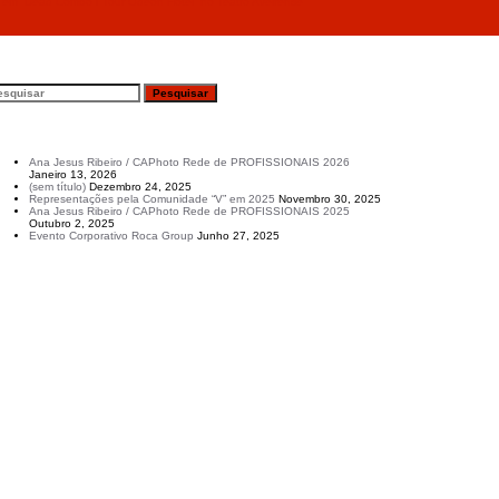
 “Dead Combo I Tour Odeon Hotel” no Teatro Aveirense
esquisar
rtigos recentes
Ana Jesus Ribeiro / CAPhoto Rede de PROFISSIONAIS 2026
Janeiro 13, 2026
(sem título)
Dezembro 24, 2025
Representações pela Comunidade “V” em 2025
Novembro 30, 2025
Ana Jesus Ribeiro / CAPhoto Rede de PROFISSIONAIS 2025
Outubro 2, 2025
Evento Corporativo Roca Group
Junho 27, 2025