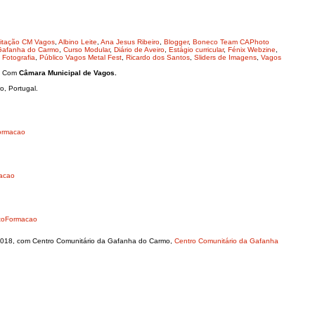
itação CM Vagos
,
Albino Leite
,
Ana Jesus Ribeiro
,
Blogger
,
Boneco Team CAPhoto
 Gafanha do Carmo
,
Curso Modular
,
Diário de Aveiro
,
Estágio curricular
,
Fénix Webzine
,
 Fotografia
,
Público Vagos Metal Fest
,
Ricardo dos Santos
,
Sliders de Imagens
,
Vagos
8. Com
Câmara Municipal de Vagos.
o, Portugal.
ormacao
acao
toFormacao
.2018, com Centro Comunitário da Gafanha do Carmo,
Centro Comunitário da Gafanha