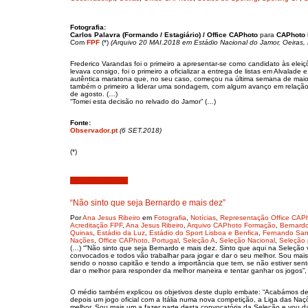
Fotografia:
Carlos Palavra (Formando / Estagiário) / Office CAPhoto
para
CAPhoto
Com
FPF
(*)
(Arquivo 20 MAI.2018 em Estádio Nacional do Jamor, Oeiras, 
Frederico Varandas foi o primeiro a apresentar-se como candidato às eleiç
levava consigo, foi o primeiro a oficializar a entrega de listas em Alvalade
autêntica maratona que, no seu caso, começou na última semana de maio, a
também o primeiro a liderar uma sondagem, com algum avanço em relação 
de agosto. (…)
“Tomei esta decisão no relvado do Jamor” (…)
Fonte:
Observador.pt
(6 SET.2018)
(*)
Setembro 5, 2018
“Não sinto que seja Bernardo e mais dez”
Por
Ana Jesus Ribeiro
em
Fotografia
,
Notícias
,
Representação Office CAP
Acreditação FPF
,
Ana Jesus Ribeiro
,
Arquivo CAPhoto Formação
,
Bernardo
Quinas
,
Estádio da Luz
,
Estádio do Sport Lisboa e Benfica
,
Fernando San
Nações
,
Office CAPhoto
,
Portugal
,
Seleção A
,
Seleção Nacional
,
Seleção 
(…) “”Não sinto que seja Bernardo e mais dez. Sinto que aqui na Seleçã
convocados e todos vão trabalhar para jogar e dar o seu melhor. Sou mais
sendo o nosso capitão e tendo a importância que tem, se não estiver sent
dar o melhor para responder da melhor maneira e tentar ganhar os jogos”, 
O médio também explicou os objetivos deste duplo embate: “Acabámos de 
depois um jogo oficial com a Itália numa nova competição, a Liga das N
melhor. Sou mais um a fazer parte desta convocatória da Seleção e vou d