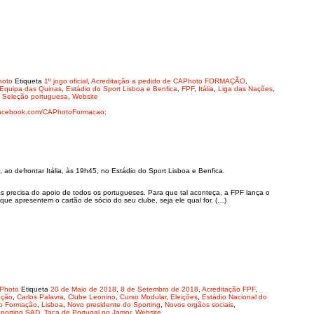
hoto
Etiqueta
1º jogo oficial
,
Acreditação a pedido de CAPhoto FORMAÇÃO
,
Equipa das Quinas
,
Estádio do Sport Lisboa e Benfica
,
FPF
,
Itália
,
Liga das Nações
,
,
Seleção portuguesa
,
Website
acebook.com/CAPhotoFormacao;
ao defrontar Itália, às 19h45, no Estádio do Sport Lisboa e Benfica.
precisa do apoio de todos os portugueses. Para que tal aconteça, a FPF lança o
que apresentem o cartão de sócio do seu clube, seja ele qual for. (…)
APhoto
Etiqueta
20 de Maio de 2018
,
8 de Setembro de 2018
,
Acreditação FPF
,
ação
,
Carlos Palavra
,
Clube Leonino
,
Curso Modular
,
Eleições
,
Estádio Nacional do
to Formação
,
Lisboa
,
Novo presidente do Sporting
,
Novos orgãos sociais
,
porting SAD
,
Taça de Portugal no Jamor
,
Website