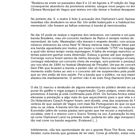
"Realizou-se entre os passados dias 9 e 12 de Agosto a 3ª edição do Vag
consequente abandono da promotora anterior, sangue novo pegou no leme
Câmara Municipal de Vagos que teimou em não deixar o festival desaparecer
No primeiro dia, 9, o realce é feito à actuação dos Orphaned Land. Apesar 
Israelitas não desiludem os seus fãs. Um setlist balançado e a habitual bo
memorável, não fossem as falhas externas à banda já mencionadas.
No dia 10 pode-se realçar o regresso dos veteranos, em carreira e em pass
banda Brasileira, mas um concerto mediano de Ratos é sempre motivo de 
memorável, de todo. Masterplan não tiveram o respeito devido, com actu
músicos veteranos da cena Hard ‘N’ Heavy merecia mais. Apesar disso par
era banda aguardada por muitos, por trazer a novidade “1755” na bagagem
a qual não temos tempo nesta reportagem. A falha de energia manchou um
temas parecem ganhar outra dimensão. Estava a gostar até que surgira
Converge nunca foram santos de minha devoção. Nunca consegui encaixar
consegui vislumbrar um concerto cheio de energia, som potente e prestaçã
vez nos idos de 1994 no festival Ultrabrutal de Penafiel. Um par de concer
Dani Filth que levaram a banda a perder não só músicos mas também algu
momento estão fortes ao vivo e o concerto até me surpreendeu pela positi
que ao vivo estão de boa saúde. Foi a banda que o público, na sua maiori
afastou-me imediatamente. O senhor não é de todo King Diamond (hint pa
O dia 11 marcou a desilusão de alguns elementos do público devido ao ca
puxar do gatilho e rogar pragas à organização. Caros amigos, estas situa
promotora. A banda já está confirmada para 2019. Os Sonata Arctica est
elevasse a prestação a algo mais do que aquecimento para o que viria a seg
Os Holandeses Carach Angren foram, sem dúvida, uma das surpresas do fes
certeza de que saíram de Vagos com mais fãs Portugueses do que os que
ama ou se odeia. A banda tem fás acérrimos em Portugal mas, no outro ext
Eurovisão (além de outras piadas sem gosto que me recuso a reproduzir)
vocalista, este é o retorno com o Sueco Tommy na voz. A prestação foi ir
tal como Orphaned Land na primeira noite, poderia ter sido algo inesquec
tão mal como na banda seguinte, Enslaved (...)
Infelizmente, não tive oportunidade de ver o grande Ross The Boss, mas a
Sinister, outra banda que gostaria de ter visto. Como já referido, estas c