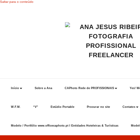
Saltar para o conteúdo
Início
Sobre a Ana
CAPhoto Rede de PROFISSIONAIS
Yes! We
W.F.M.
“V”
Estúdio Portable
Procurar no site
Contatos
Modelo / Portfólio www.officecaphoto.pt I Entidades Hoteleiras & Turísticas
Modelo