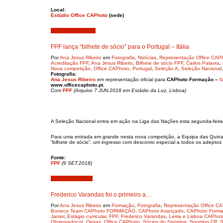
Local:
Estúdio Office CAPhoto
(sede)
Setembro 10, 2018
FPF lança “bilhete de sócio” para o Portugal – Itália
Por
Ana Jesus Ribeiro
em
Fotografia
,
Notícias
,
Representação Office CAP
Acreditação FPF
,
Ana Jesus Ribeiro
,
Bilhete de sócio FPF
,
Carlos Palavra
,
Nova competição
,
Office CAPhoto
,
Portugal
,
Seleção A
,
Seleção Nacional
Fotografia:
Ana Jesus Ribeiro
em representação oficial para
CAPhoto Formação –
f
www.officecaphoto.pt.
Com
FPF
(Arquivo 7 JUN.2018 em Estádio da Luz, Lisboa)
A Seleção Nacional entra em ação na Liga das Nações esta segunda-feira, 
Para uma entrada em grande nesta nova competição, a Equipa das Quinas 
“bilhete de sócio”, um ingresso com desconto especial a todos os adeptos 
Fonte:
FPF
(9 SET.2018)
Setembro 7, 2018
Frederico Varandas foi o primeiro a…
Por
Ana Jesus Ribeiro
em
Formação
,
Fotografia
,
Representação Office C
Boneco Team CAPhoto FORMAÇÃO
,
CAPhoto Avançado
,
CAPhoto Form
Jamor
,
Estágio curricular
,
FPF
,
Frederico Varandas
,
Leiria e Lisboa CAPho
Observador.pt
,
Oeiras
,
Office CAPhoto
,
Sócios do Sporting
,
Sporting CP
,
S