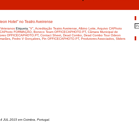
OFFICECAPHOTO.PT representado em
P
n Hotel” no Teatro Aveirense
,
Veteranos
Etiqueta
"V"
,
Acreditação Teatro Aveirense
,
Albino Leite
,
Arquivo CAPhoto
 CAPhoto FORMAÇÃO
,
Boneco Team OFFICECAPHOTO.PT
,
Câmara Municipal de
dores OFFICECAPHOTO.PT
,
Contact Sheet
,
Dead Combo
,
Dead Combo Tour Odeon
A
imarães
,
Pedro V Gonçalves
,
Pin OFFICECAPHOTO.PT
,
Produtores Associados
,
Sliders
) 4 JUL.2015 em Coimbra, Portugal.