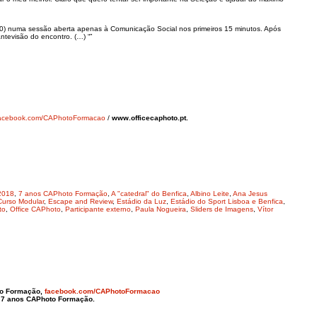
h30) numa sessão aberta apenas à Comunicação Social nos primeiros 15 minutos. Após
ntevisão do encontro. (…) “”
acebook.com/CAPhotoFormacao
/
www.officecaphoto.pt.
2018
,
7 anos CAPhoto Formação
,
A "catedral" do Benfica
,
Albino Leite
,
Ana Jesus
Curso Modular
,
Escape and Review
,
Estádio da Luz
,
Estádio do Sport Lisboa e Benfica
,
to
,
Office CAPhoto
,
Participante externo
,
Paula Nogueira
,
Sliders de Imagens
,
Vítor
oto Formação,
facebook.com/CAPhotoFormacao
 7 anos CAPhoto Formação.