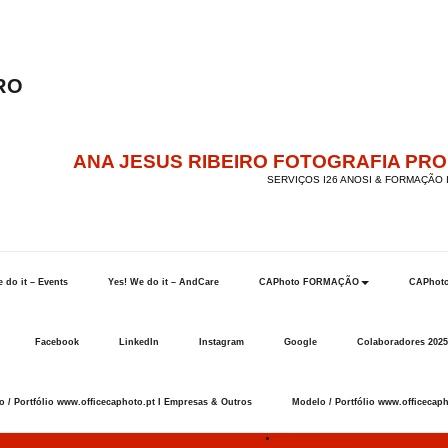
ANA JESUS RIBEIRO FOTOGRAFIA PR
SERVIÇOS I26 ANOSI & FORMAÇÃO I
 do it – Events
Yes! We do it – AndCare
CAPhoto FORMAÇÃO
CAPhot
Facebook
LinkedIn
Instagram
Google
Colaboradores 2025
 / Portfólio www.officecaphoto.pt I Empresas & Outros
Modelo / Portfólio www.officecaph
Início