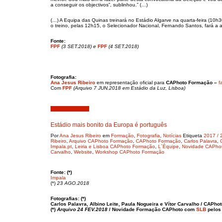
a conseguir os objectivos”, sublinhou.” (…)
(…) A Equipa das Quinas treinará no Estádio Algarve na quarta-feira (10
o treino, pelas 12h15, o Selecionador Nacional, Fernando Santos, fará a a
Fonte:
FPF
(3 SET.2018) e
FPF
(4 SET.2018)
Fotografia:
Ana Jesus Ribeiro
em representação oficial para
CAPhoto Formação –
f
Com
FPF
(Arquivo 7 JUN.2018 em Estádio da Luz, Lisboa)
Agosto 24, 2018
Estádio mais bonito da Europa é português
Por
Ana Jesus Ribeiro
em
Formação
,
Fotografia
,
Notícias
Etiqueta
2017 / 
Ribeiro
,
Arquivo CAPhoto Formação
,
CAPhoto Formação
,
Carlos Palavra
,
Impala.pt
,
Leiria e Lisboa CAPhoto Formação
,
L´Équipe
,
Novidade CAPho
Carvalho
,
Website
,
Workshop CAPhoto Formação
Fonte: (*)
Impala
(*)
23 AGO.2018
Fotografias: (*)
Carlos Palavra, Albino Leite, Paula Nogueira e Vítor Carvalho / CAPh
(*)
Arquivo 24 FEV.2018
/ Novidade Formação CAPhoto com
SLB
pelos