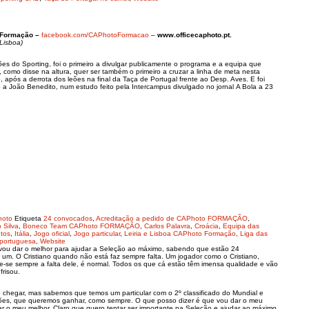
 Formação –
facebook.com/CAPhotoFormacao
–
www.officecaphoto.pt.
Lisboa)
ões do Sporting, foi o primeiro a divulgar publicamente o programa e a equipa que
 e, como disse na altura, quer ser também o primeiro a cruzar a linha de meta nesta
pós a derrota dos leões na final da Taça de Portugal frente ao Desp. Aves. E foi
a João Benedito, num estudo feito pela Intercampus divulgado no jornal A Bola a 23
hoto
Etiqueta
24 convocados
,
Acreditação a pedido de CAPhoto FORMAÇÃO
,
 Silva
,
Boneco Team CAPhoto FORMAÇÃO
,
Carlos Palavra
,
Croácia
,
Equipa das
tos
,
Itália
,
Jogo oficial
,
Jogo particular
,
Leiria e Lisboa CAPhoto Formação
,
Liga das
portuguesa
,
Website
o vou dar o melhor para ajudar a Seleção ao máximo, sabendo que estão 24
 um. O Cristiano quando não está faz sempre falta. Um jogador como o Cristiano,
e-se sempre a falta dele, é normal. Todos os que cá estão têm imensa qualidade e vão
frisou.
chegar, mas sabemos que temos um particular com o 2º classificado do Mundial e
ações, que queremos ganhar, como sempre. O que posso dizer é que vou dar o meu
ar o meu melhor. Claro que quero tentar ser importante na Seleção e ajudar ao máximo