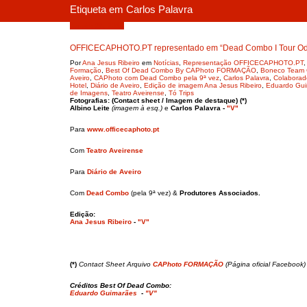
Etiqueta em Carlos Palavra
Janeiro 26, 2019
OFFICECAPHOTO.PT representado em “Dead Combo I Tour Odeo
Por
Ana Jesus Ribeiro
em
Notícias
,
Representação OFFICECAPHOTO.PT
Formação
,
Best Of Dead Combo By CAPhoto FORMAÇÃO
,
Boneco Team
Aveiro
,
CAPhoto com Dead Combo pela 9ª vez
,
Carlos Palavra
,
Colabora
Hotel
,
Diário de Aveiro
,
Edição de imagem Ana Jesus Ribeiro
,
Eduardo Gu
de Imagens
,
Teatro Aveirense
,
Tó Trips
Fotografias: (Contact sheet / Imagem de destaque) (*)
Albino Leite
(imagem à esq.)
e
Carlos Palavra
-
"V"
Para
www.officecaphoto.pt
Com
Teatro Aveirense
Para
Diário de Aveiro
Com
Dead Combo
(pela 9ª vez) &
Produtores Associados.
Edição:
Ana Jesus Ribeiro
-
"V"
(*)
Contact Sheet Arquivo
CAPhoto FORMAÇÃO
(Página oficial Facebook
Créditos Best Of Dead Combo:
Eduardo Guimarães
-
"V"