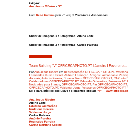
Edição:
Ana Jesus Ribeiro
-
"V"
Com
Dead Combo
(pela 7ª vez) &
Produtores Associados.
Slider de imagens 1 / Fotografias: Albino Leite
Slider de imagens 2 / Fotografias: Carlos Palavra
Janeiro 12, 2019
Team Building “V” OFFICECAPHOTO.PT I Janeiro I Fevereiro…
Por
Ana Jesus Ribeiro
em
Representação OFFICECAPHOTO.PT
,
Veterano
Formandos Curso Oficial CAPhoto Formação
,
Antigos Formandos e Particip
dia mais
,
António Pereira
,
Boneco Team OFFICECAPHOTO.PT
,
CAPhoto 
Colaboradores OFFICECAPHOTO.PT
,
Eduardo Guimarães
,
Fevereiro 201
Novidades para 8 anos
,
OFFICECAPHOTO.PT
,
Pin OFFICECAPHOTO.PT
OFFICECAPHOTO.PT
,
Valdemar Jorge
,
Veteranos OFFICECAPHOTO.PT
,
De e para público exclusivo / elementos oficiais
“V”
–
www.officecaph
Ana Jesus Ribeiro
Albino Leite
Eduardo Guimarães
Madalena Pereira
Valdemar Jorge
Carlos Palavra
António Pereira
Reginaldo Ferreira
Carina Martinho Coelho