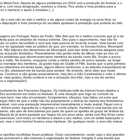
os Metal Fest. Depois de alguns problemas em 2016 com a produção do festival, e o
 e, com nova designação, reavivou a chama. Fica ainda a nota positiva para a
 e manteve o apoio à iniciativa (...)
de o som não ter sido o melhor, e de alguns cortes de energia na recta final, os
a disposição e forte presença do vocalista ajudaram à prestação que poderia ter sido
agens por Portugal, Ratos de Porão. Não direi que foi o melhor concerto que já vi da
festa para os amantes de música extrema. Deu para o aquecimento, mas não foi
ação no palco secundário e som que mais parecia do local de ensaio. Uma banda com
ece ter agradado mais ao público do que, por exemplo, os Sonata Arctica. Moonspell
. Não falemos dos detractores de Moonspell, pois isso daria conversa alargada para
a actuação fantástica. Pessoalmente não gostei muito do álbum, mas ao vivo os
m os problemas que aborreceram tanto membros da banda como fãs. Soube a pouco.
 o estilo. No entanto, enquanto comia a minha sandes de porco assado, ao longe
o exemplar dos membros. Já gostei mais de Cradle of Filth, banda que vi pela primeira
tos miseráveis em terras lusas, alguns álbuns medíocres, e as atitudes insuportáveis de
ns fãs, afastaram-me da banda para sempre. No entanto, devo dizer que neste
va. Continuo a não gostar pessoalmente, mas dou a mão à palmatória e volto a afirmar
a, mais gostou. Ainda comecei a ver a actuação dos Attic, mas a voz do senhor
ra a organização!).
ncelamento dos Franceses Dagoba. Os habituais trolls da internet foram rápidos a
ções acontecem em todos os festivais. É uma situação que foge ao controle da
iveram bem, mas não encantaram. Competentes, eficazes, mas faltou um extra que
uir. Além de que o estilo não faz propriamente a delícia da maioria dos festivaleiros.
tival, com uma prestação irrepreensível musicalmente e muito teatral. Fiquei com a
 tinham antes. Aguarda-se o regresso a nome próprio. Kamelot é uma banda que se
remo, são alvo de brincadeiras por parte de quem os apelida de grupo de festival da
. Depois de já terem passado por Vagos há uns anos atrás, ainda com Roy Khan como
repreensível, com todos os membros a darem o seu melhor, com um setlist balançado e,
ível, mas o som horrível frustrou essa hipótese. De qualquer modo, o som não esteve
s opiniões recolhidas foram positivas. Outro cancelamento, neste caso o dos grandes
oisas acontecem e são externas à organização do festival. Integrity é uma banda que