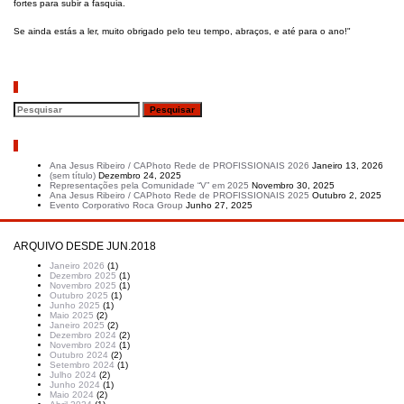
fortes para subir a fasquia.
Se ainda estás a ler, muito obrigado pelo teu tempo, abraços, e até para o ano!"
Pesquisar
Artigos recentes
Ana Jesus Ribeiro / CAPhoto Rede de PROFISSIONAIS 2026
Janeiro 13, 2026
(sem título)
Dezembro 24, 2025
Representações pela Comunidade “V” em 2025
Novembro 30, 2025
Ana Jesus Ribeiro / CAPhoto Rede de PROFISSIONAIS 2025
Outubro 2, 2025
Evento Corporativo Roca Group
Junho 27, 2025
ARQUIVO DESDE JUN.2018
Janeiro 2026
(1)
Dezembro 2025
(1)
Novembro 2025
(1)
Outubro 2025
(1)
Junho 2025
(1)
Maio 2025
(2)
Janeiro 2025
(2)
Dezembro 2024
(2)
Novembro 2024
(1)
Outubro 2024
(2)
Setembro 2024
(1)
Julho 2024
(2)
Junho 2024
(1)
Maio 2024
(2)