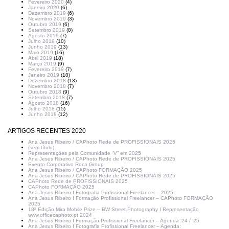
Fevereiro 2020
(4)
Janeiro 2020
(6)
Dezembro 2019
(6)
Novembro 2019
(3)
Outubro 2019
(6)
Setembro 2019
(8)
Agosto 2019
(7)
Julho 2019
(10)
Junho 2019
(13)
Maio 2019
(16)
Abril 2019
(18)
Março 2019
(9)
Fevereiro 2019
(7)
Janeiro 2019
(10)
Dezembro 2018
(13)
Novembro 2018
(7)
Outubro 2018
(9)
Setembro 2018
(7)
Agosto 2018
(16)
Julho 2018
(15)
Junho 2018
(12)
ARTIGOS RECENTES 2020
Ana Jesus Ribeiro / CAPhoto Rede de PROFISSIONAIS 2026
(sem título)
Representações pela Comunidade “V” em 2025
Ana Jesus Ribeiro / CAPhoto Rede de PROFISSIONAIS 2025
Evento Corporativo Roca Group
Ana Jesus Ribeiro / CAPhoto FORMAÇÃO 2025
Ana Jesus Ribeiro / CAPhoto Rede de PROFISSIONAIS 2025
CAPhoto Rede de PROFISSIONAIS 2025
CAPhoto FORMAÇÃO 2025
Ana Jesus Ribeiro I Fotografia Profissional Freelancer – 2025:
Ana Jesus Ribeiro I Formação Profissional Freelancer – CAPhoto FORMAÇÃO
2025
18ª Edição Mira Mobile Prize – BW Street Photography I Representação
www.officecaphoto.pt 2024
Ana Jesus Ribeiro I Formação Profissional Freelancer – Agenda ’24 / ’25:
Ana Jesus Ribeiro I Fotografia Profissional Freelancer – Agenda: