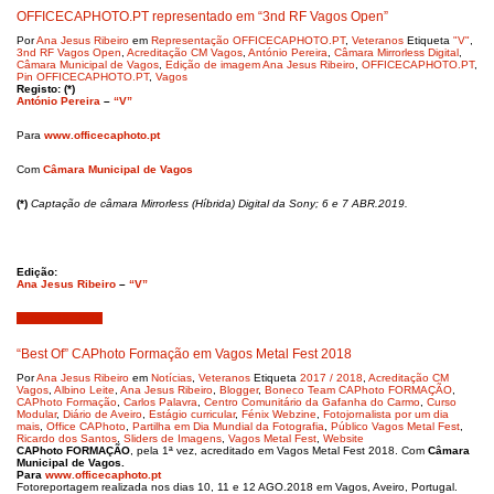
OFFICECAPHOTO.PT representado em “3nd RF Vagos Open”
Por
Ana Jesus Ribeiro
em
Representação OFFICECAPHOTO.PT
,
Veteranos
Etiqueta
"V"
,
3nd RF Vagos Open
,
Acreditação CM Vagos
,
António Pereira
,
Câmara Mirrorless Digital
,
Câmara Municipal de Vagos
,
Edição de imagem Ana Jesus Ribeiro
,
OFFICECAPHOTO.PT
,
Pin OFFICECAPHOTO.PT
,
Vagos
Registo: (*)
António Pereira
–
“V”
Para
www.officecaphoto.pt
Com
Câmara Municipal de Vagos
(*)
Captação de câmara Mirrorless (Híbrida) Digital da Sony; 6 e 7 ABR.2019.
Edição:
Ana Jesus Ribeiro
–
“V”
Agosto 19, 2018
“Best Of” CAPhoto Formação em Vagos Metal Fest 2018
Por
Ana Jesus Ribeiro
em
Notícias
,
Veteranos
Etiqueta
2017 / 2018
,
Acreditação CM
Vagos
,
Albino Leite
,
Ana Jesus Ribeiro
,
Blogger
,
Boneco Team CAPhoto FORMAÇÃO
,
CAPhoto Formação
,
Carlos Palavra
,
Centro Comunitário da Gafanha do Carmo
,
Curso
Modular
,
Diário de Aveiro
,
Estágio curricular
,
Fénix Webzine
,
Fotojornalista por um dia
mais
,
Office CAPhoto
,
Partilha em Dia Mundial da Fotografia
,
Público Vagos Metal Fest
,
Ricardo dos Santos
,
Sliders de Imagens
,
Vagos Metal Fest
,
Website
CAPhoto FORMAÇÃO
, pela 1ª vez, acreditado em Vagos Metal Fest 2018. Com
Câmara
Municipal de Vagos.
Para
www.officecaphoto.pt
Fotoreportagem realizada nos dias 10, 11 e 12 AGO.2018 em Vagos, Aveiro, Portugal.