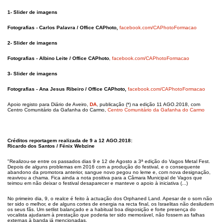
1- Slider de imagens
Fotografias - Carlos Palavra / Office CAPhoto,
facebook.com/CAPhotoFormacao
2- Slider de imagens
Fotografias -
Albino Leite / Office CAPhoto
,
facebook.com/CAPhotoFormacao
3- Slider de imagens
Fotografias - Ana Jesus Ribeiro / Office CAPhoto,
facebook.com/CAPhotoFormacao
Apoio registo para Diário de Aveiro,
DA
, publicação (*) na edição 11 AGO.2018, com
Centro Comunitário da Gafanha do Carmo,
Centro Comunitário da Gafanha do Carmo
Créditos reportagem realizada de 9 a 12 AGO.2018:
Ricardo dos Santos / Fénix Webzine
"Realizou-se entre os passados dias 9 e 12 de Agosto a 3ª edição do Vagos Metal Fest.
Depois de alguns problemas em 2016 com a produção do festival, e o consequente
abandono da promotora anterior, sangue novo pegou no leme e, com nova designação,
reavivou a chama. Fica ainda a nota positiva para a Câmara Municipal de Vagos que
teimou em não deixar o festival desaparecer e manteve o apoio à iniciativa (...)
No primeiro dia, 9, o realce é feito à actuação dos Orphaned Land. Apesar de o som não
ter sido o melhor, e de alguns cortes de energia na recta final, os Israelitas não desiludem
os seus fãs. Um setlist balançado e a habitual boa disposição e forte presença do
vocalista ajudaram à prestação que poderia ter sido memorável, não fossem as falhas
externas à banda já mencionadas.