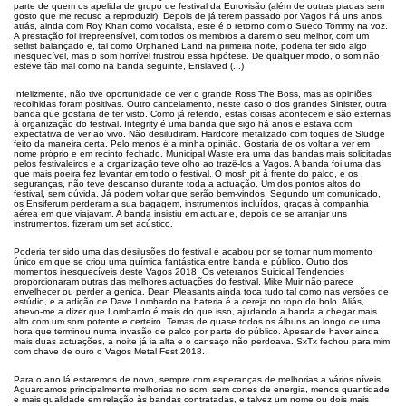
parte de quem os apelida de grupo de festival da Eurovisão (além de outras piadas sem
gosto que me recuso a reproduzir). Depois de já terem passado por Vagos há uns anos
atrás, ainda com Roy Khan como vocalista, este é o retorno com o Sueco Tommy na voz.
A prestação foi irrepreensível, com todos os membros a darem o seu melhor, com um
setlist balançado e, tal como Orphaned Land na primeira noite, poderia ter sido algo
inesquecível, mas o som horrível frustrou essa hipótese. De qualquer modo, o som não
esteve tão mal como na banda seguinte, Enslaved (...)
Infelizmente, não tive oportunidade de ver o grande Ross The Boss, mas as opiniões
recolhidas foram positivas. Outro cancelamento, neste caso o dos grandes Sinister, outra
banda que gostaria de ter visto. Como já referido, estas coisas acontecem e são externas
à organização do festival. Integrity é uma banda que sigo há anos e estava com
expectativa de ver ao vivo. Não desiludiram. Hardcore metalizado com toques de Sludge
feito da maneira certa. Pelo menos é a minha opinião. Gostaria de os voltar a ver em
nome próprio e em recinto fechado. Municipal Waste era uma das bandas mais solicitadas
pelos festivaleiros e a organização teve olho ao trazê-los a Vagos. A banda foi uma das
que mais poeira fez levantar em todo o festival. O mosh pit à frente do palco, e os
seguranças, não teve descanso durante toda a actuação. Um dos pontos altos do
festival, sem dúvida. Já podem voltar que serão bem-vindos. Segundo um comunicado,
os Ensiferum perderam a sua bagagem, instrumentos incluídos, graças à companhia
aérea em que viajavam. A banda insistiu em actuar e, depois de se arranjar uns
instrumentos, fizeram um set acústico.
Poderia ter sido uma das desilusões do festival e acabou por se tornar num momento
único em que se criou uma química fantástica entre banda e público. Outro dos
momentos inesquecíveis deste Vagos 2018. Os veteranos Suicidal Tendencies
proporcionaram outras das melhores actuações do festival. Mike Muir não parece
envelhecer ou perder a genica, Dean Pleasants ainda toca tudo tal como nas versões de
estúdio, e a adição de Dave Lombardo na bateria é a cereja no topo do bolo. Aliás,
atrevo-me a dizer que Lombardo é mais do que isso, ajudando a banda a chegar mais
alto com um som potente e certeiro. Temas de quase todos os álbuns ao longo de uma
hora que terminou numa invasão de palco por parte do público. Apesar de haver ainda
mais duas actuações, a noite já ia alta e o cansaço não perdoava. SxTx fechou para mim
com chave de ouro o Vagos Metal Fest 2018.
Para o ano lá estaremos de novo, sempre com esperanças de melhorias a vários níveis.
Aguardamos principalmente melhorias no som, sem cortes de energia, menos quantidade
e mais qualidade em relação às bandas contratadas, e talvez um nome ou dois mais