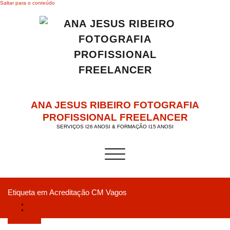
Saltar para o conteúdo
ANA JESUS RIBEIRO FOTOGRAFIA
PROFISSIONAL FREELANCER
SERVIÇOS I26 ANOSI & FORMAÇÃO I15 ANOSI
Alternar a navegação
Etiqueta em Acreditação CM Vagos
Início
OFFICECAPHOTO.PT representado em “3nd RF Vagos Open”
Abril 17, 2019