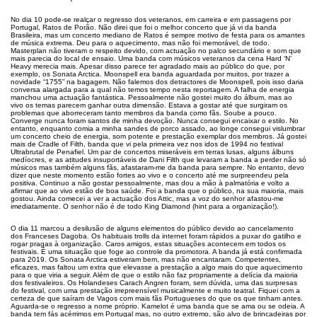
No dia 10 pode-se realçar o regresso dos veteranos, em carreira e em passagens por
Portugal, Ratos de Porão. Não direi que foi o melhor concerto que já vi da banda
Brasileira, mas um concerto mediano de Ratos é sempre motivo de festa para os amantes
de música extrema. Deu para o aquecimento, mas não foi memorável, de todo.
Masterplan não tiveram o respeito devido, com actuação no palco secundário e som que
mais parecia do local de ensaio. Uma banda com músicos veteranos da cena Hard ‘N’
Heavy merecia mais. Apesar disso parece ter agradado mais ao público do que, por
exemplo, os Sonata Arctica. Moonspell era banda aguardada por muitos, por trazer a
novidade “1755” na bagagem. Não falemos dos detractores de Moonspell, pois isso daria
conversa alargada para a qual não temos tempo nesta reportagem. A falha de energia
manchou uma actuação fantástica. Pessoalmente não gostei muito do álbum, mas ao
vivo os temas parecem ganhar outra dimensão. Estava a gostar até que surgiram os
problemas que aborreceram tanto membros da banda como fãs. Soube a pouco.
Converge nunca foram santos de minha devoção. Nunca consegui encaixar o estilo. No
entanto, enquanto comia a minha sandes de porco assado, ao longe consegui vislumbrar
um concerto cheio de energia, som potente e prestação exemplar dos membros. Já gostei
mais de Cradle of Filth, banda que vi pela primeira vez nos idos de 1994 no festival
Ultrabrutal de Penafiel. Um par de concertos miseráveis em terras lusas, alguns álbuns
medíocres, e as atitudes insuportáveis de Dani Filth que levaram a banda a perder não só
músicos mas também alguns fãs, afastaram-me da banda para sempre. No entanto, devo
dizer que neste momento estão fortes ao vivo e o concerto até me surpreendeu pela
positiva. Continuo a não gostar pessoalmente, mas dou a mão à palmatória e volto a
afirmar que ao vivo estão de boa saúde. Foi a banda que o público, na sua maioria, mais
gostou. Ainda comecei a ver a actuação dos Attic, mas a voz do senhor afastou-me
imediatamente. O senhor não é de todo King Diamond (hint para a organização!).
O dia 11 marcou a desilusão de alguns elementos do público devido ao cancelamento
dos Franceses Dagoba. Os habituais trolls da internet foram rápidos a puxar do gatilho e
rogar pragas à organização. Caros amigos, estas situações acontecem em todos os
festivais. É uma situação que foge ao controle da promotora. A banda já está confirmada
para 2019. Os Sonata Arctica estiveram bem, mas não encantaram. Competentes,
eficazes, mas faltou um extra que elevasse a prestação a algo mais do que aquecimento
para o que viria a seguir. Além de que o estilo não faz propriamente a delícia da maioria
dos festivaleiros. Os Holandeses Carach Angren foram, sem dúvida, uma das surpresas
do festival, com uma prestação irrepreensível musicalmente e muito teatral. Fiquei com a
certeza de que saíram de Vagos com mais fãs Portugueses do que os que tinham antes.
Aguarda-se o regresso a nome próprio. Kamelot é uma banda que se ama ou se odeia. A
banda tem fás acérrimos em Portugal mas, no outro extremo, são alvo de brincadeiras por