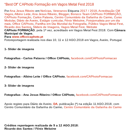
“Best Of” CAPhoto Formação em Vagos Metal Fest 2018
Por
Ana Jesus Ribeiro
em
Notícias
,
Veteranos
Etiqueta
2017 / 2018
,
Acreditação CM
Vagos
,
Albino Leite
,
Ana Jesus Ribeiro
,
Blogger
,
Boneco Team CAPhoto FORMAÇÃO
,
CAPhoto Formação
,
Carlos Palavra
,
Centro Comunitário da Gafanha do Carmo
,
Curso
Modular
,
Diário de Aveiro
,
Estágio curricular
,
Fénix Webzine
,
Fotojornalista por um dia
mais
,
Office CAPhoto
,
Partilha em Dia Mundial da Fotografia
,
Público Vagos Metal Fest
,
Ricardo dos Santos
,
Sliders de Imagens
,
Vagos Metal Fest
,
Website
CAPhoto FORMAÇÃO
, pela 1ª vez, acreditado em Vagos Metal Fest 2018. Com
Câmara
Municipal de Vagos.
Para
www.officecaphoto.pt
Fotoreportagem realizada nos dias 10, 11 e 12 AGO.2018 em Vagos, Aveiro, Portugal.
1- Slider de imagens
Fotografias - Carlos Palavra / Office CAPhoto,
facebook.com/CAPhotoFormacao
2- Slider de imagens
Fotografias -
Albino Leite / Office CAPhoto
,
facebook.com/CAPhotoFormacao
3- Slider de imagens
Fotografias - Ana Jesus Ribeiro / Office CAPhoto,
facebook.com/CAPhotoFormacao
Apoio registo para Diário de Aveiro,
DA
, publicação (*) na edição 11 AGO.2018, com
Centro Comunitário da Gafanha do Carmo,
Centro Comunitário da Gafanha do Carmo
Créditos reportagem realizada de 9 a 12 AGO.2018:
Ricardo dos Santos / Fénix Webzine