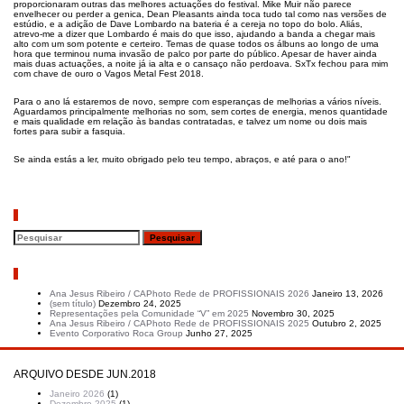
proporcionaram outras das melhores actuações do festival. Mike Muir não parece
envelhecer ou perder a genica, Dean Pleasants ainda toca tudo tal como nas versões de
estúdio, e a adição de Dave Lombardo na bateria é a cereja no topo do bolo. Aliás,
atrevo-me a dizer que Lombardo é mais do que isso, ajudando a banda a chegar mais
alto com um som potente e certeiro. Temas de quase todos os álbuns ao longo de uma
hora que terminou numa invasão de palco por parte do público. Apesar de haver ainda
mais duas actuações, a noite já ia alta e o cansaço não perdoava. SxTx fechou para mim
com chave de ouro o Vagos Metal Fest 2018.
Para o ano lá estaremos de novo, sempre com esperanças de melhorias a vários níveis.
Aguardamos principalmente melhorias no som, sem cortes de energia, menos quantidade
e mais qualidade em relação às bandas contratadas, e talvez um nome ou dois mais
fortes para subir a fasquia.
Se ainda estás a ler, muito obrigado pelo teu tempo, abraços, e até para o ano!"
Pesquisar
Artigos recentes
Ana Jesus Ribeiro / CAPhoto Rede de PROFISSIONAIS 2026
Janeiro 13, 2026
(sem título)
Dezembro 24, 2025
Representações pela Comunidade “V” em 2025
Novembro 30, 2025
Ana Jesus Ribeiro / CAPhoto Rede de PROFISSIONAIS 2025
Outubro 2, 2025
Evento Corporativo Roca Group
Junho 27, 2025
ARQUIVO DESDE JUN.2018
Janeiro 2026
(1)
Dezembro 2025
(1)