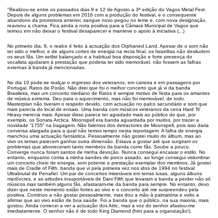
"Realizou-se entre os passados dias 9 e 12 de Agosto a 3ª edição do Vagos Metal Fest.
Depois de alguns problemas em 2016 com a produção do festival, e o consequente
abandono da promotora anterior, sangue novo pegou no leme e, com nova designação,
reavivou a chama. Fica ainda a nota positiva para a Câmara Municipal de Vagos que
teimou em não deixar o festival desaparecer e manteve o apoio à iniciativa (...)
No primeiro dia, 9, o realce é feito à actuação dos Orphaned Land. Apesar de o som não
ter sido o melhor, e de alguns cortes de energia na recta final, os Israelitas não desiludem
os seus fãs. Um setlist balançado e a habitual boa disposição e forte presença do
vocalista ajudaram à prestação que poderia ter sido memorável, não fossem as falhas
externas à banda já mencionadas.
No dia 10 pode-se realçar o regresso dos veteranos, em carreira e em passagens por
Portugal, Ratos de Porão. Não direi que foi o melhor concerto que já vi da banda
Brasileira, mas um concerto mediano de Ratos é sempre motivo de festa para os amantes
de música extrema. Deu para o aquecimento, mas não foi memorável, de todo.
Masterplan não tiveram o respeito devido, com actuação no palco secundário e som que
mais parecia do local de ensaio. Uma banda com músicos veteranos da cena Hard ‘N’
Heavy merecia mais. Apesar disso parece ter agradado mais ao público do que, por
exemplo, os Sonata Arctica. Moonspell era banda aguardada por muitos, por trazer a
novidade “1755” na bagagem. Não falemos dos detractores de Moonspell, pois isso daria
conversa alargada para a qual não temos tempo nesta reportagem. A falha de energia
manchou uma actuação fantástica. Pessoalmente não gostei muito do álbum, mas ao
vivo os temas parecem ganhar outra dimensão. Estava a gostar até que surgiram os
problemas que aborreceram tanto membros da banda como fãs. Soube a pouco.
Converge nunca foram santos de minha devoção. Nunca consegui encaixar o estilo. No
entanto, enquanto comia a minha sandes de porco assado, ao longe consegui vislumbrar
um concerto cheio de energia, som potente e prestação exemplar dos membros. Já gostei
mais de Cradle of Filth, banda que vi pela primeira vez nos idos de 1994 no festival
Ultrabrutal de Penafiel. Um par de concertos miseráveis em terras lusas, alguns álbuns
medíocres, e as atitudes insuportáveis de Dani Filth que levaram a banda a perder não só
músicos mas também alguns fãs, afastaram-me da banda para sempre. No entanto, devo
dizer que neste momento estão fortes ao vivo e o concerto até me surpreendeu pela
positiva. Continuo a não gostar pessoalmente, mas dou a mão à palmatória e volto a
afirmar que ao vivo estão de boa saúde. Foi a banda que o público, na sua maioria, mais
gostou. Ainda comecei a ver a actuação dos Attic, mas a voz do senhor afastou-me
imediatamente. O senhor não é de todo King Diamond (hint para a organização!).