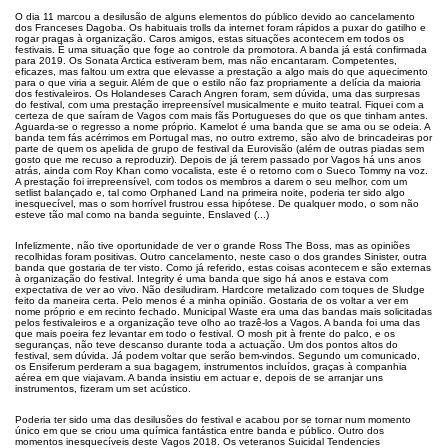
O dia 11 marcou a desilusão de alguns elementos do público devido ao cancelamento
dos Franceses Dagoba. Os habituais trolls da internet foram rápidos a puxar do gatilho e
rogar pragas à organização. Caros amigos, estas situações acontecem em todos os
festivais. É uma situação que foge ao controle da promotora. A banda já está confirmada
para 2019. Os Sonata Arctica estiveram bem, mas não encantaram. Competentes,
eficazes, mas faltou um extra que elevasse a prestação a algo mais do que aquecimento
para o que viria a seguir. Além de que o estilo não faz propriamente a delícia da maioria
dos festivaleiros. Os Holandeses Carach Angren foram, sem dúvida, uma das surpresas
do festival, com uma prestação irrepreensível musicalmente e muito teatral. Fiquei com a
certeza de que saíram de Vagos com mais fãs Portugueses do que os que tinham antes.
Aguarda-se o regresso a nome próprio. Kamelot é uma banda que se ama ou se odeia. A
banda tem fás acérrimos em Portugal mas, no outro extremo, são alvo de brincadeiras por
parte de quem os apelida de grupo de festival da Eurovisão (além de outras piadas sem
gosto que me recuso a reproduzir). Depois de já terem passado por Vagos há uns anos
atrás, ainda com Roy Khan como vocalista, este é o retorno com o Sueco Tommy na voz.
A prestação foi irrepreensível, com todos os membros a darem o seu melhor, com um
setlist balançado e, tal como Orphaned Land na primeira noite, poderia ter sido algo
inesquecível, mas o som horrível frustrou essa hipótese. De qualquer modo, o som não
esteve tão mal como na banda seguinte, Enslaved (...)
Infelizmente, não tive oportunidade de ver o grande Ross The Boss, mas as opiniões
recolhidas foram positivas. Outro cancelamento, neste caso o dos grandes Sinister, outra
banda que gostaria de ter visto. Como já referido, estas coisas acontecem e são externas
à organização do festival. Integrity é uma banda que sigo há anos e estava com
expectativa de ver ao vivo. Não desiludiram. Hardcore metalizado com toques de Sludge
feito da maneira certa. Pelo menos é a minha opinião. Gostaria de os voltar a ver em
nome próprio e em recinto fechado. Municipal Waste era uma das bandas mais solicitadas
pelos festivaleiros e a organização teve olho ao trazê-los a Vagos. A banda foi uma das
que mais poeira fez levantar em todo o festival. O mosh pit à frente do palco, e os
seguranças, não teve descanso durante toda a actuação. Um dos pontos altos do
festival, sem dúvida. Já podem voltar que serão bem-vindos. Segundo um comunicado,
os Ensiferum perderam a sua bagagem, instrumentos incluídos, graças à companhia
aérea em que viajavam. A banda insistiu em actuar e, depois de se arranjar uns
instrumentos, fizeram um set acústico.
Poderia ter sido uma das desilusões do festival e acabou por se tornar num momento
único em que se criou uma química fantástica entre banda e público. Outro dos
momentos inesquecíveis deste Vagos 2018. Os veteranos Suicidal Tendencies