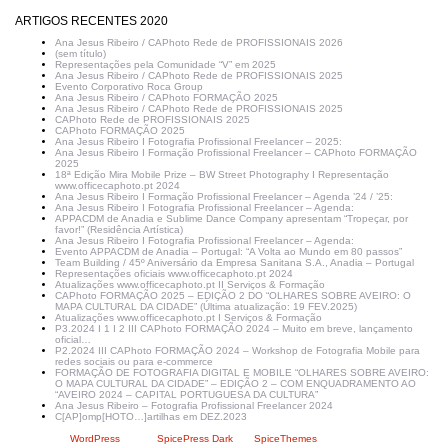
ARTIGOS RECENTES 2020
Ana Jesus Ribeiro / CAPhoto Rede de PROFISSIONAIS 2026
(sem título)
Representações pela Comunidade “V” em 2025
Ana Jesus Ribeiro / CAPhoto Rede de PROFISSIONAIS 2025
Evento Corporativo Roca Group
Ana Jesus Ribeiro / CAPhoto FORMAÇÃO 2025
Ana Jesus Ribeiro / CAPhoto Rede de PROFISSIONAIS 2025
CAPhoto Rede de PROFISSIONAIS 2025
CAPhoto FORMAÇÃO 2025
Ana Jesus Ribeiro I Fotografia Profissional Freelancer – 2025:
Ana Jesus Ribeiro I Formação Profissional Freelancer – CAPhoto FORMAÇÃO
2025
18ª Edição Mira Mobile Prize – BW Street Photography I Representação
www.officecaphoto.pt 2024
Ana Jesus Ribeiro I Formação Profissional Freelancer – Agenda ’24 / ’25:
Ana Jesus Ribeiro I Fotografia Profissional Freelancer – Agenda:
APPACDM de Anadia e Sublime Dance Company apresentam “Tropeçar, por
favor!” (Residência Artística)
Ana Jesus Ribeiro I Fotografia Profissional Freelancer – Agenda:
Evento APPACDM de Anadia – Portugal: “A Volta ao Mundo em 80 passos”
Team Building / 45º Aniversário da Empresa Sanitana S.A., Anadia – Portugal
Representações oficiais www.officecaphoto.pt 2024
Atualizações www.officecaphoto.pt II Serviços & Formação
CAPhoto FORMAÇÃO 2025 – EDIÇÃO 2 DO “OLHARES SOBRE AVEIRO: O
MAPA CULTURAL DA CIDADE” (Última atualização: 19 FEV.2025)
Atualizações www.officecaphoto.pt I Serviços & Formação
P3.2024 I 1 I 2 III CAPhoto FORMAÇÃO 2024 – Muito em breve, lançamento
oficial…
P2.2024 III CAPhoto FORMAÇÃO 2024 – Workshop de Fotografia Mobile para
redes sociais ou para e-commerce
FORMAÇÃO DE FOTOGRAFIA DIGITAL E MOBILE “OLHARES SOBRE AVEIRO:
O MAPA CULTURAL DA CIDADE” – EDIÇÃO 2 – COM ENQUADRAMENTO AO
“AVEIRO 2024 – CAPITAL PORTUGUESA DA CULTURA”
Ana Jesus Ribeiro – Fotografia Profissional Freelancer 2024
C[AP]omp[HOTO…]artilhas em DEZ.2023
Criado com
WordPress
| Tema:
SpicePress Dark
por
SpiceThemes