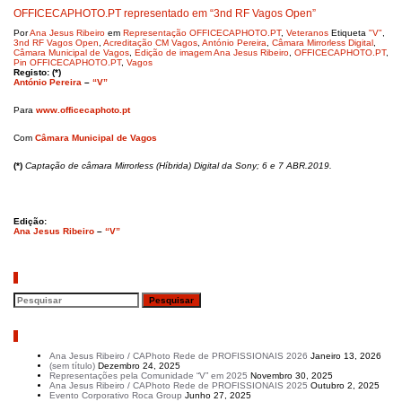
OFFICECAPHOTO.PT representado em “3nd RF Vagos Open”
Por
Ana Jesus Ribeiro
em
Representação OFFICECAPHOTO.PT
,
Veteranos
Etiqueta
"V"
,
3nd RF Vagos Open
,
Acreditação CM Vagos
,
António Pereira
,
Câmara Mirrorless Digital
,
Câmara Municipal de Vagos
,
Edição de imagem Ana Jesus Ribeiro
,
OFFICECAPHOTO.PT
,
Pin OFFICECAPHOTO.PT
,
Vagos
Registo: (*)
António Pereira
–
“V”
Para
www.officecaphoto.pt
Com
Câmara Municipal de Vagos
(*)
Captação de câmara Mirrorless (Híbrida) Digital da Sony; 6 e 7 ABR.2019.
Edição:
Ana Jesus Ribeiro
–
“V”
Pesquisar
Artigos recentes
Ana Jesus Ribeiro / CAPhoto Rede de PROFISSIONAIS 2026
Janeiro 13, 2026
(sem título)
Dezembro 24, 2025
Representações pela Comunidade “V” em 2025
Novembro 30, 2025
Ana Jesus Ribeiro / CAPhoto Rede de PROFISSIONAIS 2025
Outubro 2, 2025
Evento Corporativo Roca Group
Junho 27, 2025