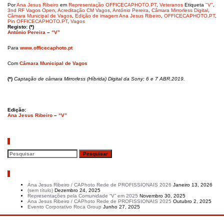
Por
Ana Jesus Ribeiro
em
Representação OFFICECAPHOTO.PT
,
Veteranos
Etiqueta
"V"
,
3nd RF Vagos Open
,
Acreditação CM Vagos
,
António Pereira
,
Câmara Mirrorless Digital
,
Câmara Municipal de Vagos
,
Edição de imagem Ana Jesus Ribeiro
,
OFFICECAPHOTO.PT
,
Pin OFFICECAPHOTO.PT
,
Vagos
Registo: (*)
António Pereira
–
“V”
Para
www.officecaphoto.pt
Com
Câmara Municipal de Vagos
(*)
Captação de câmara Mirrorless (Híbrida) Digital da Sony; 6 e 7 ABR.2019.
Edição:
Ana Jesus Ribeiro
–
“V”
Pesquisar
Artigos recentes
Ana Jesus Ribeiro / CAPhoto Rede de PROFISSIONAIS 2026
Janeiro 13, 2026
(sem título)
Dezembro 24, 2025
Representações pela Comunidade “V” em 2025
Novembro 30, 2025
Ana Jesus Ribeiro / CAPhoto Rede de PROFISSIONAIS 2025
Outubro 2, 2025
Evento Corporativo Roca Group
Junho 27, 2025