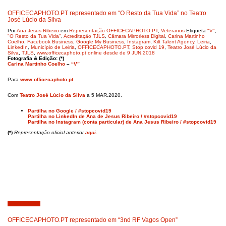
OFFICECAPHOTO.PT representado em “O Resto da Tua Vida” no Teatro
José Lúcio da Silva
Por
Ana Jesus Ribeiro
em
Representação OFFICECAPHOTO.PT
,
Veteranos
Etiqueta
"V"
,
"O Resto da Tua Vida"
,
Acreditação TJLS
,
Câmara Mirrorless Digital
,
Carina Martinho
Coelho
,
Facebook Business
,
Google My Business
,
Instagram
,
Kilt Talent Agency
,
Leiria
,
LinkedIn
,
Município de Leiria
,
OFFICECAPHOTO.PT
,
Stop covid 19
,
Teatro José Lúcio da
Silva
,
TJLS
,
www.officecaphoto.pt online desde de 9 JUN.2018
Fotografia & Edição: (*)
Carina Martinho Coelho
–
“V”
Para
www.officecaphoto.pt
Com
Teatro José Lúcio da Silva
a 5 MAR.2020.
Partilha no Google / #stopcovid19
Partilha no LinkedIn de Ana de Jesus Ribeiro / #stopcovid19
Partilha no Instagram (conta particular) de Ana Jesus Ribeiro / #stopcovid19
(*)
Representação oficial anterior
aqui.
Abril 17, 2019
OFFICECAPHOTO.PT representado em “3nd RF Vagos Open”