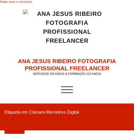
Saltar para o conteúdo
ANA JESUS RIBEIRO FOTOGRAFIA
PROFISSIONAL FREELANCER
SERVIÇOS I26 ANOSI & FORMAÇÃO I15 ANOSI
Alternar a navegação
Etiqueta em Câmara Mirrorless Digital
Início
OFFICECAPHOTO.PT representado em “O Resto da Tua Vida” no Teatro José
Lúcio da Silva
Março 3, 2020