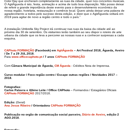
Color Day que encheram completamente as ruas da cidade, quer nos concertos musicais.
O AgitÁgueda é isto, festa, animação e acima de tudo boa disposição. Não posso deixar
de referir a grande importância deste evento para o desenvolvimento económico da
nossa região, hotelaria, restauração e comércio local. Quero ainda deixar uma palavra de
agradecimento a todos pelo sucesso desta edição, e dizer que o AgitÁgueda voltará em
2019 para agitar de novo a região centro e todo o país.”
A instalação
Umbrella
Sky
Project irá continuar nas ruas da baixa da cidade até ao
próximo dia 30 de setembro. Os visitantes terão também ao seu dispor o roteiro de arte
urbana da cidade que os leva a percorrer as nossas ruas e a conhecer surpresas
a cada
esquina.
CAPhoto FORMAÇÃO
(Facebook) em
AgitÁgueda
– Art Festival 2018, Águeda, Aveiro
/ De 7 a 29 JUL.2018.
Para
www.officecaphoto.pt
/ 7 anos
CAPhoto FORMAÇÃO
Com
Câmara Municipal de Águeda,
CM Águeda
- Créditos Nota de Imprensa.
Curso modular / Foco região centro / Escape outras regiões / Novidades 2017 –
2018.
Fotografias:
Carlos Palavra e Albino Leite / Office CAPhoto
– Formandos / Estagiários Oficiais
CAPhoto FORMAÇÃO
2017/2018.
Edição:
(Geral)
Ana Jesus Ribeiro
/ Orientadora
CAPhoto FORMAÇÃO
Publicação no orgão de comunicação social parceiro,
Diário de Aveiro
, edição 2
AGO.2018.
Fotografia: