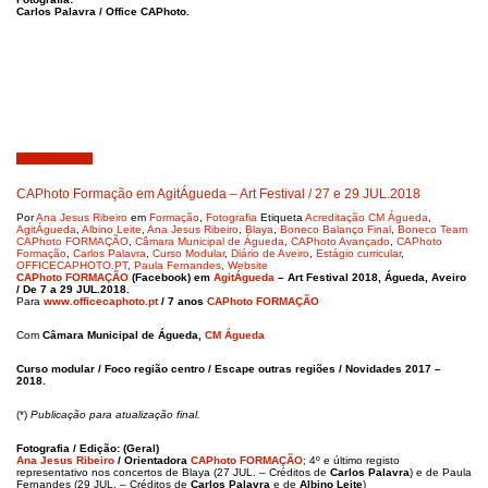
Carlos Palavra / Office CAPhoto.
Julho 30, 2018
CAPhoto Formação em AgitÁgueda – Art Festival / 27 e 29 JUL.2018
Por
Ana Jesus Ribeiro
em
Formação
,
Fotografia
Etiqueta
Acreditação CM Águeda
,
AgitÁgueda
,
Albino Leite
,
Ana Jesus Ribeiro
,
Blaya
,
Boneco Balanço Final
,
Boneco Team
CAPhoto FORMAÇÃO
,
Câmara Municipal de Águeda
,
CAPhoto Avançado
,
CAPhoto
Formação
,
Carlos Palavra
,
Curso Modular
,
Diário de Aveiro
,
Estágio curricular
,
OFFICECAPHOTO.PT
,
Paula Fernandes
,
Website
CAPhoto FORMAÇÃO
(Facebook) em
AgitÁgueda
– Art Festival 2018, Águeda, Aveiro
/ De 7 a 29 JUL.2018.
Para
www.officecaphoto.pt
/ 7 anos
CAPhoto FORMAÇÃO
Com
Câmara Municipal de Águeda,
CM Águeda
Curso modular / Foco região centro / Escape outras regiões / Novidades 2017 –
2018.
(*)
Publicação para
atualização final.
Fotografia /
Edição: (Geral)
Ana Jesus Ribeiro
/ Orientadora
CAPhoto FORMAÇÃO
; 4º e último registo
representativo nos concertos de Blaya (27 JUL. – Créditos de
Carlos Palavra
) e de Paula
Fernandes (29 JUL. – Créditos de
Carlos Palavra
e de
Albino Leite
)