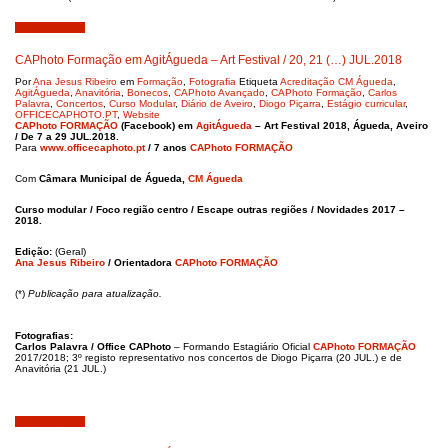
Julho 23, 2018
CAPhoto Formação em AgitÁgueda – Art Festival / 20, 21 (…) JUL.2018
Por
Ana Jesus Ribeiro
em
Formação
,
Fotografia
Etiqueta
Acreditação CM Águeda
,
AgitÁgueda
,
Anavitória
,
Bonecos
,
CAPhoto Avançado
,
CAPhoto Formação
,
Carlos
Palavra
,
Concertos
,
Curso Modular
,
Diário de Aveiro
,
Diogo Piçarra
,
Estágio curricular
,
OFFICECAPHOTO.PT
,
Website
CAPhoto FORMAÇÃO
(Facebook) em
AgitÁgueda
– Art Festival 2018, Águeda, Aveiro
/ De 7 a 29 JUL.2018.
Para
www.officecaphoto.pt
/ 7 anos
CAPhoto FORMAÇÃO
Com
Câmara Municipal de Águeda,
CM Águeda
Curso modular / Foco região centro / Escape outras regiões / Novidades 2017 –
2018.
Edição:
(Geral)
Ana Jesus Ribeiro
/ Orientadora
CAPhoto FORMAÇÃO
(*)
Publicação para
atualização.
Fotografias:
Carlos Palavra / Office CAPhoto
– Formando Estagiário Oficial
CAPhoto FORMAÇÃO
2017/2018; 3º registo representativo nos concertos de Diogo Piçarra (20 JUL.) e de
Anavitória (21 JUL.)
Julho 15, 2018