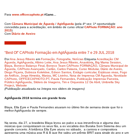
Para
www.officecaphoto.pt
#1ano…
Com
Câmara Municipal de Águeda
/
AgitÁgueda
(pela 4ª vez; 1ª oportunidade
concedida para a acreditação, em âmbito de curso oficial
CAPhoto FORMAÇÃO: ano
2015
)
Com
Diário de Aveiro
Agosto 3, 2018
“Best Of” CAPhoto Formação em AgitÁgueda entre 7 e 29 JUL.2018
Por
Ana Jesus Ribeiro
em
Formação
,
Fotografia
,
Notícias
Etiqueta
Acreditação CM
Águeda
,
AgitÁgueda
,
Albino Leite
,
Ana Jesus Ribeiro
,
Anavitória
,
Big Mama Session
,
Blaya
,
Boneco Balanço Final
,
Boneco Team CAPhoto FORMAÇÃO
,
Câmara Municipal de
Águeda
,
CAPhoto Avançado
,
Carlão
,
Carlos Palavra
,
Curso Modular
,
Diário de Aveiro
,
Diogo Piçarra
,
Dubioza Kolektive
,
Edson Santos
,
Estágio curricular
,
Estátuas vivas
,
Fogo
de Artifício
,
Jorge Almeida
,
Mariza
,
MC Livinho
,
Nota de Imprensa CM Águeda
,
Novidade
CAPhoto
,
OFFICECAPHOTO.PT
,
Paula Fernandes
,
Publicação Imprensa Parceira
,
Público AgitÁgueda
,
Sliders de Imagens
,
Tim e Orquestra 12 De Abril
,
Umbrella Sky
Project
,
Website
(Publicação atualizada na íntegra nos sliders de imagens)
AgitÁgueda 2018 termina em grande festa
Blaya, Ella Eyre e Paula Fernandes atuaram no último fim de semana deste que foi o
melhor AgitÁgueda de sempre.
Na sexta, dia 27, a brasileira Blaya levou ao palco a sua irreverência e alguma das
músicas que conquistaram os seus fãs, a ex vocalista dos Buraka Som Sistema deu um
grande concerto. A britânica Ella Eyre atuou no sábado, a cantora e compositora
apresenta uma música pop R & B que lhe valeu um prêmio BRIT para single do ano e um