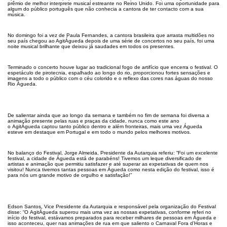
prêmio de melhor interprete musical estreante no Reino Unido. Foi uma oportunidade para
algum do público português que não conhecia a cantora de ter contacto com a sua
música.
No domingo foi a vez de Paula Fernandes, a cantora brasileira que arrasta multidões no
seu país chegou ao AgitÁgueda depois de uma série de concertos no seu país, foi uma
noite musical brilhante que deixou já saudades em todos os presentes.
Terminado o concerto houve lugar ao tradicional fogo de artifício que encerra o festival. O
espetáculo de pirotecnia, espalhado ao longo do rio, proporcionou fortes sensações e
imagens a todo o público com o céu colorido e o reflexo das cores nas águas do nosso
Rio Águeda.
De salientar ainda que ao longo da semana e também no fim de semana foi diversa a
animação presente pelas ruas e praças da cidade, nunca como este ano
o AgitÁgueda captou tanto público dentro e além fronteiras, mais uma vez Águeda
esteve em destaque em Portugal e em todo o mundo pelos melhores motivos.
No balanço do Festival, Jorge Almeida, Presidente da Autarquia referiu: “Foi um excelente
festival, a cidade de Águeda está de parabéns! Tivemos um leque diversificado de
artistas e animação que permitiu satisfazer e até superar as expetativas de quem nos
visitou! Nunca tivemos tantas pessoas em Águeda como nesta edição do festival, isso é
para nós um grande motivo de orgulho e satisfação!”
Edson Santos, Vice Presidente da Autarquia e responsável pela organização do Festival
disse: “O AgitÁgueda superou mais uma vez as nossas expetativas, conforme referi no
início do festival, estávamos preparados para receber milhares de pessoas em Águeda e
isso aconteceu, quer nas animações de rua em que saliento o Carnaval Fora d’Horas e