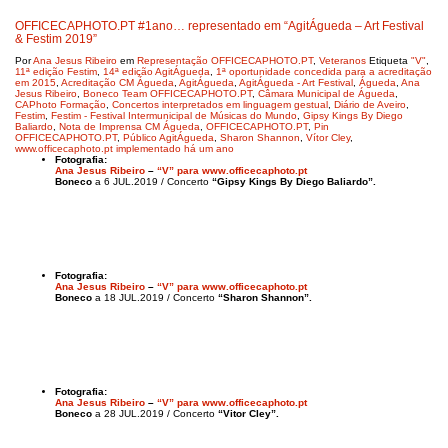
OFFICECAPHOTO.PT #1ano… representado em “AgitÁgueda – Art Festival
& Festim 2019”
Por
Ana Jesus Ribeiro
em
Representação OFFICECAPHOTO.PT
,
Veteranos
Etiqueta
"V"
,
11ª edição Festim
,
14ª edição AgitÁgueda
,
1ª oportunidade concedida para a acreditação
em 2015
,
Acreditação CM Águeda
,
AgitÁgueda
,
AgitÁgueda - Art Festival
,
Águeda
,
Ana
Jesus Ribeiro
,
Boneco Team OFFICECAPHOTO.PT
,
Câmara Municipal de Águeda
,
CAPhoto Formação
,
Concertos interpretados em linguagem gestual
,
Diário de Aveiro
,
Festim
,
Festim - Festival Intermunicipal de Músicas do Mundo
,
Gipsy Kings By Diego
Baliardo
,
Nota de Imprensa CM Águeda
,
OFFICECAPHOTO.PT
,
Pin
OFFICECAPHOTO.PT
,
Público AgitÁgueda
,
Sharon Shannon
,
Vítor Cley
,
www.officecaphoto.pt implementado há um ano
Fotografia:
Ana Jesus Ribeiro
–
“V” para www.officecaphoto.pt
Boneco
a 6 JUL.2019 / Concerto
“Gipsy Kings By Diego Baliardo”.
Fotografia:
Ana Jesus Ribeiro
–
“V” para www.officecaphoto.pt
Boneco
a 18 JUL.2019 / Concerto
“Sharon Shannon”.
Fotografia:
Ana Jesus Ribeiro
–
“V” para www.officecaphoto.pt
Boneco
a 28 JUL.2019 / Concerto
“Vitor Cley”.