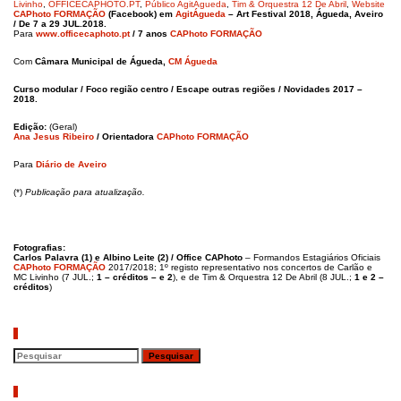
Livinho
,
OFFICECAPHOTO.PT
,
Público AgitÁgueda
,
Tim & Orquestra 12 De Abril
,
Website
CAPhoto FORMAÇÃO
(Facebook) em
AgitÁgueda
– Art Festival 2018, Águeda, Aveiro
/ De 7 a 29 JUL.2018.
Para
www.officecaphoto.pt
/ 7 anos
CAPhoto FORMAÇÃO
Com
Câmara Municipal de Águeda,
CM Águeda
Curso modular / Foco região centro / Escape outras regiões / Novidades 2017 –
2018.
Edição:
(Geral)
Ana Jesus Ribeiro
/ Orientadora
CAPhoto FORMAÇÃO
Para
Diário de Aveiro
(*)
Publicação para atualização.
Fotografias:
Carlos Palavra (1) e Albino Leite (2) / Office CAPhoto
– Formandos Estagiários Oficiais
CAPhoto FORMAÇÃO
2017/2018; 1º registo representativo nos concertos de Carlão e
MC Livinho (7 JUL.;
1 – créditos – e 2
), e de Tim & Orquestra 12 De Abril (8 JUL.;
1 e 2 –
créditos
)
Pesquisar
Artigos recentes