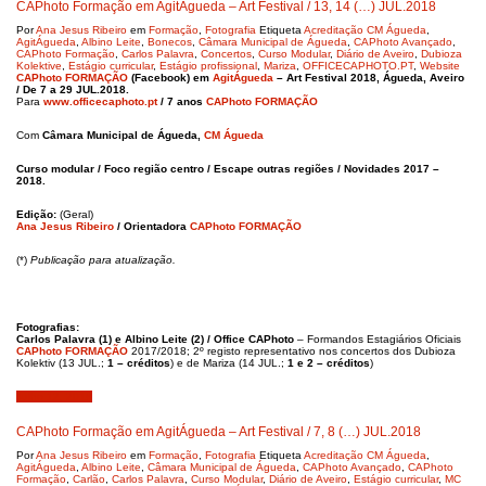
CAPhoto Formação em AgitÁgueda – Art Festival / 13, 14 (…) JUL.2018
Por
Ana Jesus Ribeiro
em
Formação
,
Fotografia
Etiqueta
Acreditação CM Águeda
,
AgitÁgueda
,
Albino Leite
,
Bonecos
,
Câmara Municipal de Águeda
,
CAPhoto Avançado
,
CAPhoto Formação
,
Carlos Palavra
,
Concertos
,
Curso Modular
,
Diário de Aveiro
,
Dubioza
Kolektive
,
Estágio curricular
,
Estágio profissional
,
Mariza
,
OFFICECAPHOTO.PT
,
Website
CAPhoto FORMAÇÃO
(Facebook) em
AgitÁgueda
– Art Festival 2018, Águeda, Aveiro
/ De 7 a 29 JUL.2018.
Para
www.officecaphoto.pt
/ 7 anos
CAPhoto FORMAÇÃO
Com
Câmara Municipal de Águeda,
CM Águeda
Curso modular / Foco região centro / Escape outras regiões / Novidades 2017 –
2018.
Edição:
(Geral)
Ana Jesus Ribeiro
/ Orientadora
CAPhoto FORMAÇÃO
(*)
Publicação para
atualização.
Fotografias:
Carlos Palavra (1) e Albino Leite (2) / Office CAPhoto
– Formandos Estagiários Oficiais
CAPhoto FORMAÇÃO
2017/2018; 2º registo representativo nos concertos dos Dubioza
Kolektiv (13 JUL.;
1 – créditos
) e de Mariza (14 JUL.;
1 e 2 – créditos
)
Julho 12, 2018
CAPhoto Formação em AgitÁgueda – Art Festival / 7, 8 (…) JUL.2018
Por
Ana Jesus Ribeiro
em
Formação
,
Fotografia
Etiqueta
Acreditação CM Águeda
,
AgitÁgueda
,
Albino Leite
,
Câmara Municipal de Águeda
,
CAPhoto Avançado
,
CAPhoto
Formação
,
Carlão
,
Carlos Palavra
,
Curso Modular
,
Diário de Aveiro
,
Estágio curricular
,
MC