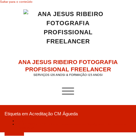
Saltar para o conteúdo
ANA JESUS RIBEIRO FOTOGRAFIA
PROFISSIONAL FREELANCER
SERVIÇOS I26 ANOSI & FORMAÇÃO I15 ANOSI
Alternar a navegação
Etiqueta em Acreditação CM Águeda
Início
OFFICECAPHOTO.PT #1ano… representado em “AgitÁgueda – Art Festival &
Festim 2019”
Julho 2, 2019