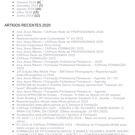
Outubro 2018
(9)
Setembro 2018
(7)
Agosto 2018
(16)
Julho 2018
(15)
Junho 2018
(12)
ARTIGOS RECENTES 2020
Ana Jesus Ribeiro / CAPhoto Rede de PROFISSIONAIS 2026
(sem título)
Representações pela Comunidade “V” em 2025
Ana Jesus Ribeiro / CAPhoto Rede de PROFISSIONAIS 2025
Evento Corporativo Roca Group
Ana Jesus Ribeiro / CAPhoto FORMAÇÃO 2025
Ana Jesus Ribeiro / CAPhoto Rede de PROFISSIONAIS 2025
CAPhoto Rede de PROFISSIONAIS 2025
CAPhoto FORMAÇÃO 2025
Ana Jesus Ribeiro I Fotografia Profissional Freelancer – 2025:
Ana Jesus Ribeiro I Formação Profissional Freelancer – CAPhoto FORMAÇÃO
2025
18ª Edição Mira Mobile Prize – BW Street Photography I Representação
www.officecaphoto.pt 2024
Ana Jesus Ribeiro I Formação Profissional Freelancer – Agenda ’24 / ’25:
Ana Jesus Ribeiro I Fotografia Profissional Freelancer – Agenda:
APPACDM de Anadia e Sublime Dance Company apresentam “Tropeçar, por
favor!” (Residência Artística)
Ana Jesus Ribeiro I Fotografia Profissional Freelancer – Agenda:
Evento APPACDM de Anadia – Portugal: “A Volta ao Mundo em 80 passos”
Team Building / 45º Aniversário da Empresa Sanitana S.A., Anadia – Portugal
Representações oficiais www.officecaphoto.pt 2024
Atualizações www.officecaphoto.pt II Serviços & Formação
CAPhoto FORMAÇÃO 2025 – EDIÇÃO 2 DO “OLHARES SOBRE AVEIRO: O
MAPA CULTURAL DA CIDADE” (Última atualização: 19 FEV.2025)
Atualizações www.officecaphoto.pt I Serviços & Formação
P3.2024 I 1 I 2 III CAPhoto FORMAÇÃO 2024 – Muito em breve, lançamento
oficial…
P2.2024 III CAPhoto FORMAÇÃO 2024 – Workshop de Fotografia Mobile para
redes sociais ou para e-commerce
FORMAÇÃO DE FOTOGRAFIA DIGITAL E MOBILE “OLHARES SOBRE AVEIRO:
O MAPA CULTURAL DA CIDADE” – EDIÇÃO 2 – COM ENQUADRAMENTO AO