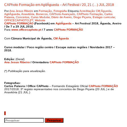
CAPhoto Formação em AgitÁgueda – Art Festival / 20, 21 (…) JUL.2018
Por
Ana Jesus Ribeiro
em
Formação
,
Fotografia
Etiqueta
Acreditação CM Águeda
,
AgitÁgueda
,
Anavitória
,
Bonecos
,
CAPhoto Avançado
,
CAPhoto Formação
,
Carlos
Palavra
,
Concertos
,
Curso Modular
,
Diário de Aveiro
,
Diogo Piçarra
,
Estágio curricular
,
OFFICECAPHOTO.PT
,
Website
CAPhoto FORMAÇÃO
(Facebook) em
AgitÁgueda
– Art Festival 2018, Águeda, Aveiro
/ De 7 a 29 JUL.2018.
Para
www.officecaphoto.pt
/ 7 anos
CAPhoto FORMAÇÃO
Com
Câmara Municipal de Águeda,
CM Águeda
Curso modular / Foco região centro / Escape outras regiões / Novidades 2017 –
2018.
Edição:
(Geral)
Ana Jesus Ribeiro
/ Orientadora
CAPhoto FORMAÇÃO
(*)
Publicação para
atualização.
Fotografias:
Carlos Palavra / Office CAPhoto
– Formando Estagiário Oficial
CAPhoto FORMAÇÃO
2017/2018; 3º registo representativo nos concertos de Diogo Piçarra (20 JUL.) e de
Anavitória (21 JUL.)
Pesquisar