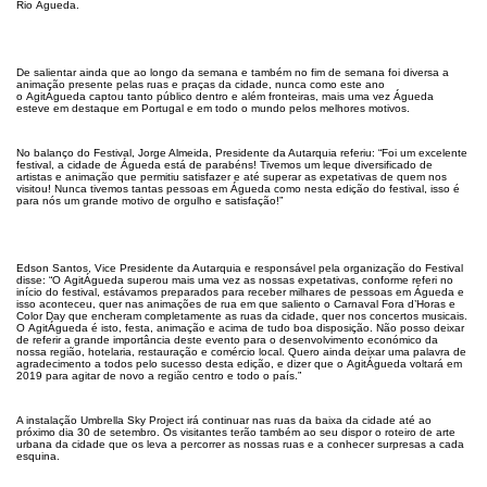
Rio Águeda.
De salientar ainda que ao longo da semana e também no fim de semana foi diversa a
animação presente pelas ruas e praças da cidade, nunca como este ano
o AgitÁgueda captou tanto público dentro e além fronteiras, mais uma vez Águeda
esteve em destaque em Portugal e em todo o mundo pelos melhores motivos.
No balanço do Festival, Jorge Almeida, Presidente da Autarquia referiu: “Foi um excelente
festival, a cidade de Águeda está de parabéns! Tivemos um leque diversificado de
artistas e animação que permitiu satisfazer e até superar as expetativas de quem nos
visitou! Nunca tivemos tantas pessoas em Águeda como nesta edição do festival, isso é
para nós um grande motivo de orgulho e satisfação!”
Edson Santos, Vice Presidente da Autarquia e responsável pela organização do Festival
disse: “O AgitÁgueda superou mais uma vez as nossas expetativas, conforme referi no
início do festival, estávamos preparados para receber milhares de pessoas em Águeda e
isso aconteceu, quer nas animações de rua em que saliento o Carnaval Fora d’Horas e
Color Day que encheram completamente as ruas da cidade, quer nos concertos musicais.
O AgitÁgueda é isto, festa, animação e acima de tudo boa disposição. Não posso deixar
de referir a grande importância deste evento para o desenvolvimento económico da
nossa região, hotelaria, restauração e comércio local. Quero ainda deixar uma palavra de
agradecimento a todos pelo sucesso desta edição, e dizer que o AgitÁgueda voltará em
2019 para agitar de novo a região centro e todo o país.”
A instalação
Umbrella
Sky
Project irá continuar nas ruas da baixa da cidade até ao
próximo dia 30 de setembro. Os visitantes terão também ao seu dispor o roteiro de arte
urbana da cidade que os leva a percorrer as nossas ruas e a conhecer surpresas
a cada
esquina.