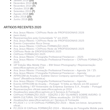
Janeiro 2019
(10)
Dezembro 2018
(13)
Novembro 2018
(7)
Outubro 2018
(9)
Setembro 2018
(7)
Agosto 2018
(16)
Julho 2018
(15)
Junho 2018
(12)
ARTIGOS RECENTES 2020
Ana Jesus Ribeiro / CAPhoto Rede de PROFISSIONAIS 2026
(sem título)
Representações pela Comunidade “V” em 2025
Ana Jesus Ribeiro / CAPhoto Rede de PROFISSIONAIS 2025
Evento Corporativo Roca Group
Ana Jesus Ribeiro / CAPhoto FORMAÇÃO 2025
Ana Jesus Ribeiro / CAPhoto Rede de PROFISSIONAIS 2025
CAPhoto Rede de PROFISSIONAIS 2025
CAPhoto FORMAÇÃO 2025
Ana Jesus Ribeiro I Fotografia Profissional Freelancer – 2025:
Ana Jesus Ribeiro I Formação Profissional Freelancer – CAPhoto FORMAÇÃO
2025
18ª Edição Mira Mobile Prize – BW Street Photography I Representação
www.officecaphoto.pt 2024
Ana Jesus Ribeiro I Formação Profissional Freelancer – Agenda ’24 / ’25:
Ana Jesus Ribeiro I Fotografia Profissional Freelancer – Agenda:
APPACDM de Anadia e Sublime Dance Company apresentam “Tropeçar, por
favor!” (Residência Artística)
Ana Jesus Ribeiro I Fotografia Profissional Freelancer – Agenda:
Evento APPACDM de Anadia – Portugal: “A Volta ao Mundo em 80 passos”
Team Building / 45º Aniversário da Empresa Sanitana S.A., Anadia – Portugal
Representações oficiais www.officecaphoto.pt 2024
Atualizações www.officecaphoto.pt II Serviços & Formação
CAPhoto FORMAÇÃO 2025 – EDIÇÃO 2 DO “OLHARES SOBRE AVEIRO: O
MAPA CULTURAL DA CIDADE” (Última atualização: 19 FEV.2025)
Atualizações www.officecaphoto.pt I Serviços & Formação
P3.2024 I 1 I 2 III CAPhoto FORMAÇÃO 2024 – Muito em breve, lançamento
oficial…
P2.2024 III CAPhoto FORMAÇÃO 2024 – Workshop de Fotografia Mobile para