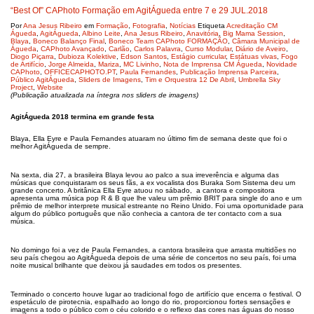
“Best Of” CAPhoto Formação em AgitÁgueda entre 7 e 29 JUL.2018
Por
Ana Jesus Ribeiro
em
Formação
,
Fotografia
,
Notícias
Etiqueta
Acreditação CM
Águeda
,
AgitÁgueda
,
Albino Leite
,
Ana Jesus Ribeiro
,
Anavitória
,
Big Mama Session
,
Blaya
,
Boneco Balanço Final
,
Boneco Team CAPhoto FORMAÇÃO
,
Câmara Municipal de
Águeda
,
CAPhoto Avançado
,
Carlão
,
Carlos Palavra
,
Curso Modular
,
Diário de Aveiro
,
Diogo Piçarra
,
Dubioza Kolektive
,
Edson Santos
,
Estágio curricular
,
Estátuas vivas
,
Fogo
de Artifício
,
Jorge Almeida
,
Mariza
,
MC Livinho
,
Nota de Imprensa CM Águeda
,
Novidade
CAPhoto
,
OFFICECAPHOTO.PT
,
Paula Fernandes
,
Publicação Imprensa Parceira
,
Público AgitÁgueda
,
Sliders de Imagens
,
Tim e Orquestra 12 De Abril
,
Umbrella Sky
Project
,
Website
(Publicação atualizada na íntegra nos sliders de imagens)
AgitÁgueda 2018 termina em grande festa
Blaya, Ella Eyre e Paula Fernandes atuaram no último fim de semana deste que foi o
melhor AgitÁgueda de sempre.
Na sexta, dia 27, a brasileira Blaya levou ao palco a sua irreverência e alguma das
músicas que conquistaram os seus fãs, a ex vocalista dos Buraka Som Sistema deu um
grande concerto. A britânica Ella Eyre atuou no sábado, a cantora e compositora
apresenta uma música pop R & B que lhe valeu um prêmio BRIT para single do ano e um
prêmio de melhor interprete musical estreante no Reino Unido. Foi uma oportunidade para
algum do público português que não conhecia a cantora de ter contacto com a sua
música.
No domingo foi a vez de Paula Fernandes, a cantora brasileira que arrasta multidões no
seu país chegou ao AgitÁgueda depois de uma série de concertos no seu país, foi uma
noite musical brilhante que deixou já saudades em todos os presentes.
Terminado o concerto houve lugar ao tradicional fogo de artifício que encerra o festival. O
espetáculo de pirotecnia, espalhado ao longo do rio, proporcionou fortes sensações e
imagens a todo o público com o céu colorido e o reflexo das cores nas águas do nosso