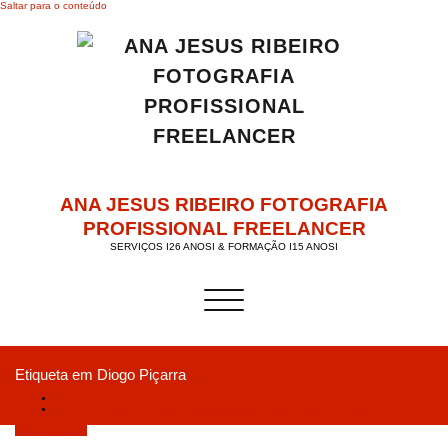
Saltar para o conteúdo
ANA JESUS RIBEIRO FOTOGRAFIA
PROFISSIONAL FREELANCER
SERVIÇOS I26 ANOSI & FORMAÇÃO I15 ANOSI
Alternar a navegação
Etiqueta em Diogo Piçarra
Início
“Best Of” CAPhoto Formação em AgitÁgueda entre 7 e 29 JUL.2018
Agosto 3, 2018