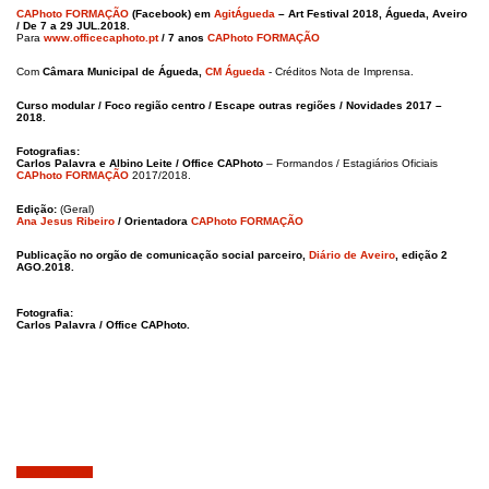
CAPhoto FORMAÇÃO
(Facebook) em
AgitÁgueda
– Art Festival 2018, Águeda, Aveiro
/ De 7 a 29 JUL.2018.
Para
www.officecaphoto.pt
/ 7 anos
CAPhoto FORMAÇÃO
Com
Câmara Municipal de Águeda,
CM Águeda
- Créditos Nota de Imprensa.
Curso modular / Foco região centro / Escape outras regiões / Novidades 2017 –
2018.
Fotografias:
Carlos Palavra e Albino Leite / Office CAPhoto
– Formandos / Estagiários Oficiais
CAPhoto FORMAÇÃO
2017/2018.
Edição:
(Geral)
Ana Jesus Ribeiro
/ Orientadora
CAPhoto FORMAÇÃO
Publicação no orgão de comunicação social parceiro,
Diário de Aveiro
, edição 2
AGO.2018.
Fotografia:
Carlos Palavra / Office CAPhoto.
Julho 23, 2018