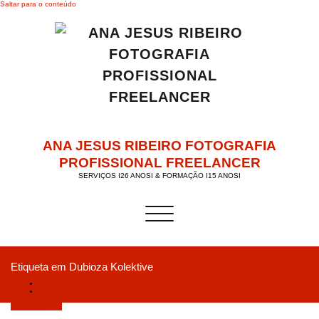
Saltar para o conteúdo
ANA JESUS RIBEIRO FOTOGRAFIA
PROFISSIONAL FREELANCER
SERVIÇOS I26 ANOSI & FORMAÇÃO I15 ANOSI
Alternar a navegação
Etiqueta em Dubioza Kolektive
Início
“Best Of” CAPhoto Formação em AgitÁgueda entre 7 e 29 JUL.2018
Agosto 3, 2018