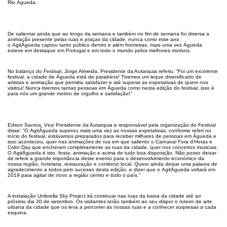
Rio Águeda.
De salientar ainda que ao longo da semana e também no fim de semana foi diversa a
animação presente pelas ruas e praças da cidade, nunca como este ano
o AgitÁgueda captou tanto público dentro e além fronteiras, mais uma vez Águeda
esteve em destaque em Portugal e em todo o mundo pelos melhores motivos.
No balanço do Festival, Jorge Almeida, Presidente da Autarquia referiu: “Foi um excelente
festival, a cidade de Águeda está de parabéns! Tivemos um leque diversificado de
artistas e animação que permitiu satisfazer e até superar as expetativas de quem nos
visitou! Nunca tivemos tantas pessoas em Águeda como nesta edição do festival, isso é
para nós um grande motivo de orgulho e satisfação!”
Edson Santos, Vice Presidente da Autarquia e responsável pela organização do Festival
disse: “O AgitÁgueda superou mais uma vez as nossas expetativas, conforme referi no
início do festival, estávamos preparados para receber milhares de pessoas em Águeda e
isso aconteceu, quer nas animações de rua em que saliento o Carnaval Fora d’Horas e
Color Day que encheram completamente as ruas da cidade, quer nos concertos musicais.
O AgitÁgueda é isto, festa, animação e acima de tudo boa disposição. Não posso deixar
de referir a grande importância deste evento para o desenvolvimento económico da
nossa região, hotelaria, restauração e comércio local. Quero ainda deixar uma palavra de
agradecimento a todos pelo sucesso desta edição, e dizer que o AgitÁgueda voltará em
2019 para agitar de novo a região centro e todo o país.”
A instalação
Umbrella
Sky
Project irá continuar nas ruas da baixa da cidade até ao
próximo dia 30 de setembro. Os visitantes terão também ao seu dispor o roteiro de arte
urbana da cidade que os leva a percorrer as nossas ruas e a conhecer surpresas
a cada
esquina.