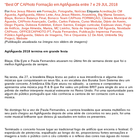
“Best Of” CAPhoto Formação em AgitÁgueda entre 7 e 29 JUL.2018
Por
Ana Jesus Ribeiro
em
Formação
,
Fotografia
,
Notícias
Etiqueta
Acreditação CM
Águeda
,
AgitÁgueda
,
Albino Leite
,
Ana Jesus Ribeiro
,
Anavitória
,
Big Mama Session
,
Blaya
,
Boneco Balanço Final
,
Boneco Team CAPhoto FORMAÇÃO
,
Câmara Municipal de
Águeda
,
CAPhoto Avançado
,
Carlão
,
Carlos Palavra
,
Curso Modular
,
Diário de Aveiro
,
Diogo Piçarra
,
Dubioza Kolektive
,
Edson Santos
,
Estágio curricular
,
Estátuas vivas
,
Fogo
de Artifício
,
Jorge Almeida
,
Mariza
,
MC Livinho
,
Nota de Imprensa CM Águeda
,
Novidade
CAPhoto
,
OFFICECAPHOTO.PT
,
Paula Fernandes
,
Publicação Imprensa Parceira
,
Público AgitÁgueda
,
Sliders de Imagens
,
Tim e Orquestra 12 De Abril
,
Umbrella Sky
Project
,
Website
(Publicação atualizada na íntegra nos sliders de imagens)
AgitÁgueda 2018 termina em grande festa
Blaya, Ella Eyre e Paula Fernandes atuaram no último fim de semana deste que foi o
melhor AgitÁgueda de sempre.
Na sexta, dia 27, a brasileira Blaya levou ao palco a sua irreverência e alguma das
músicas que conquistaram os seus fãs, a ex vocalista dos Buraka Som Sistema deu um
grande concerto. A britânica Ella Eyre atuou no sábado, a cantora e compositora
apresenta uma música pop R & B que lhe valeu um prêmio BRIT para single do ano e um
prêmio de melhor interprete musical estreante no Reino Unido. Foi uma oportunidade para
algum do público português que não conhecia a cantora de ter contacto com a sua
música.
No domingo foi a vez de Paula Fernandes, a cantora brasileira que arrasta multidões no
seu país chegou ao AgitÁgueda depois de uma série de concertos no seu país, foi uma
noite musical brilhante que deixou já saudades em todos os presentes.
Terminado o concerto houve lugar ao tradicional fogo de artifício que encerra o festival. O
espetáculo de pirotecnia, espalhado ao longo do rio, proporcionou fortes sensações e
imagens a todo o público com o céu colorido e o reflexo das cores nas águas do nosso