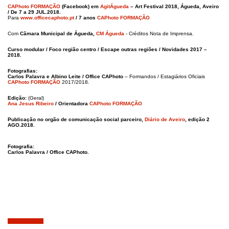
CAPhoto FORMAÇÃO
(Facebook) em
AgitÁgueda
– Art Festival 2018, Águeda, Aveiro
/ De 7 a 29 JUL.2018.
Para
www.officecaphoto.pt
/ 7 anos
CAPhoto FORMAÇÃO
Com
Câmara Municipal de Águeda,
CM Águeda
- Créditos Nota de Imprensa.
Curso modular / Foco região centro / Escape outras regiões / Novidades 2017 –
2018.
Fotografias:
Carlos Palavra e Albino Leite / Office CAPhoto
– Formandos / Estagiários Oficiais
CAPhoto FORMAÇÃO
2017/2018.
Edição:
(Geral)
Ana Jesus Ribeiro
/ Orientadora
CAPhoto FORMAÇÃO
Publicação no orgão de comunicação social parceiro,
Diário de Aveiro
, edição 2
AGO.2018.
Fotografia:
Carlos Palavra / Office CAPhoto.
Julho 15, 2018