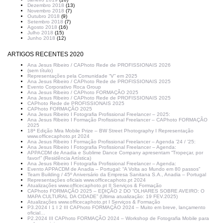
Dezembro 2018
(13)
Novembro 2018
(7)
Outubro 2018
(9)
Setembro 2018
(7)
Agosto 2018
(16)
Julho 2018
(15)
Junho 2018
(12)
ARTIGOS RECENTES 2020
Ana Jesus Ribeiro / CAPhoto Rede de PROFISSIONAIS 2026
(sem título)
Representações pela Comunidade “V” em 2025
Ana Jesus Ribeiro / CAPhoto Rede de PROFISSIONAIS 2025
Evento Corporativo Roca Group
Ana Jesus Ribeiro / CAPhoto FORMAÇÃO 2025
Ana Jesus Ribeiro / CAPhoto Rede de PROFISSIONAIS 2025
CAPhoto Rede de PROFISSIONAIS 2025
CAPhoto FORMAÇÃO 2025
Ana Jesus Ribeiro I Fotografia Profissional Freelancer – 2025:
Ana Jesus Ribeiro I Formação Profissional Freelancer – CAPhoto FORMAÇÃO
2025
18ª Edição Mira Mobile Prize – BW Street Photography I Representação
www.officecaphoto.pt 2024
Ana Jesus Ribeiro I Formação Profissional Freelancer – Agenda ’24 / ’25:
Ana Jesus Ribeiro I Fotografia Profissional Freelancer – Agenda:
APPACDM de Anadia e Sublime Dance Company apresentam “Tropeçar, por
favor!” (Residência Artística)
Ana Jesus Ribeiro I Fotografia Profissional Freelancer – Agenda:
Evento APPACDM de Anadia – Portugal: “A Volta ao Mundo em 80 passos”
Team Building / 45º Aniversário da Empresa Sanitana S.A., Anadia – Portugal
Representações oficiais www.officecaphoto.pt 2024
Atualizações www.officecaphoto.pt II Serviços & Formação
CAPhoto FORMAÇÃO 2025 – EDIÇÃO 2 DO “OLHARES SOBRE AVEIRO: O
MAPA CULTURAL DA CIDADE” (Última atualização: 19 FEV.2025)
Atualizações www.officecaphoto.pt I Serviços & Formação
P3.2024 I 1 I 2 III CAPhoto FORMAÇÃO 2024 – Muito em breve, lançamento
oficial…
P2.2024 III CAPhoto FORMAÇÃO 2024 – Workshop de Fotografia Mobile para