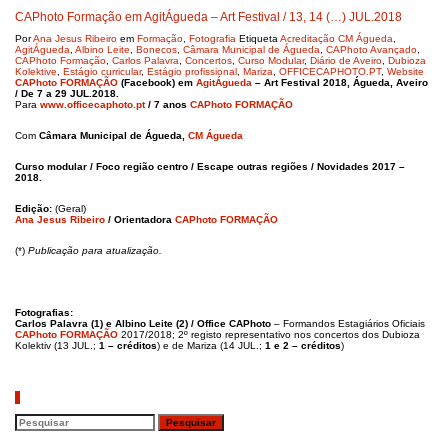
CAPhoto Formação em AgitÁgueda – Art Festival / 13, 14 (…) JUL.2018
Por
Ana Jesus Ribeiro
em
Formação
,
Fotografia
Etiqueta
Acreditação CM Águeda
,
AgitÁgueda
,
Albino Leite
,
Bonecos
,
Câmara Municipal de Águeda
,
CAPhoto Avançado
,
CAPhoto Formação
,
Carlos Palavra
,
Concertos
,
Curso Modular
,
Diário de Aveiro
,
Dubioza
Kolektive
,
Estágio curricular
,
Estágio profissional
,
Mariza
,
OFFICECAPHOTO.PT
,
Website
CAPhoto FORMAÇÃO
(Facebook) em
AgitÁgueda
– Art Festival 2018, Águeda, Aveiro
/ De 7 a 29 JUL.2018.
Para
www.officecaphoto.pt
/ 7 anos
CAPhoto FORMAÇÃO
Com
Câmara Municipal de Águeda,
CM Águeda
Curso modular / Foco região centro / Escape outras regiões / Novidades 2017 –
2018.
Edição:
(Geral)
Ana Jesus Ribeiro
/ Orientadora
CAPhoto FORMAÇÃO
(*)
Publicação para
atualização.
Fotografias:
Carlos Palavra (1) e Albino Leite (2) / Office CAPhoto
– Formandos Estagiários Oficiais
CAPhoto FORMAÇÃO
2017/2018; 2º registo representativo nos concertos dos Dubioza
Kolektiv (13 JUL.;
1 – créditos
) e de Mariza (14 JUL.;
1 e 2 – créditos
)
Pesquisar