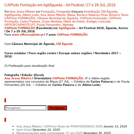
CAPhoto Formação em AgitÁgueda – Art Festival / 27 e 29 JUL.2018
Por
Ana Jesus Ribeiro
em
Formação
,
Fotografia
Etiqueta
Acreditação CM Águeda
,
AgitÁgueda
,
Albino Leite
,
Ana Jesus Ribeiro
,
Blaya
,
Boneco Balanço Final
,
Boneco Team
CAPhoto FORMAÇÃO
,
Câmara Municipal de Águeda
,
CAPhoto Avançado
,
CAPhoto
Formação
,
Carlos Palavra
,
Curso Modular
,
Diário de Aveiro
,
Estágio curricular
,
OFFICECAPHOTO.PT
,
Paula Fernandes
,
Website
CAPhoto FORMAÇÃO
(Facebook) em
AgitÁgueda
– Art Festival 2018, Águeda, Aveiro
/ De 7 a 29 JUL.2018.
Para
www.officecaphoto.pt
/ 7 anos
CAPhoto FORMAÇÃO
Com
Câmara Municipal de Águeda,
CM Águeda
Curso modular / Foco região centro / Escape outras regiões / Novidades 2017 –
2018.
(*)
Publicação para
atualização final.
Fotografia /
Edição: (Geral)
Ana Jesus Ribeiro
/ Orientadora
CAPhoto FORMAÇÃO
; 4º e último registo
representativo nos concertos de Blaya (27 JUL. – Créditos de
Carlos Palavra
) e de Paula
Fernandes (29 JUL. – Créditos de
Carlos Palavra
e de
Albino Leite
)
Pesquisar
Artigos recentes
Ana Jesus Ribeiro / CAPhoto Rede de PROFISSIONAIS 2026
Janeiro 13, 2026
(sem título)
Dezembro 24, 2025
Representações pela Comunidade “V” em 2025
Novembro 30, 2025