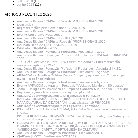
Julho 2018
(15)
Junho 2018
(12)
ARTIGOS RECENTES 2020
Ana Jesus Ribeiro / CAPhoto Rede de PROFISSIONAIS 2026
(sem título)
Representações pela Comunidade “V” em 2025
Ana Jesus Ribeiro / CAPhoto Rede de PROFISSIONAIS 2025
Evento Corporativo Roca Group
Ana Jesus Ribeiro / CAPhoto FORMAÇÃO 2025
Ana Jesus Ribeiro / CAPhoto Rede de PROFISSIONAIS 2025
CAPhoto Rede de PROFISSIONAIS 2025
CAPhoto FORMAÇÃO 2025
Ana Jesus Ribeiro I Fotografia Profissional Freelancer – 2025:
Ana Jesus Ribeiro I Formação Profissional Freelancer – CAPhoto FORMAÇÃO
2025
18ª Edição Mira Mobile Prize – BW Street Photography I Representação
www.officecaphoto.pt 2024
Ana Jesus Ribeiro I Formação Profissional Freelancer – Agenda ’24 / ’25:
Ana Jesus Ribeiro I Fotografia Profissional Freelancer – Agenda:
APPACDM de Anadia e Sublime Dance Company apresentam “Tropeçar, por
favor!” (Residência Artística)
Ana Jesus Ribeiro I Fotografia Profissional Freelancer – Agenda:
Evento APPACDM de Anadia – Portugal: “A Volta ao Mundo em 80 passos”
Team Building / 45º Aniversário da Empresa Sanitana S.A., Anadia – Portugal
Representações oficiais www.officecaphoto.pt 2024
Atualizações www.officecaphoto.pt II Serviços & Formação
CAPhoto FORMAÇÃO 2025 – EDIÇÃO 2 DO “OLHARES SOBRE AVEIRO: O
MAPA CULTURAL DA CIDADE” (Última atualização: 19 FEV.2025)
Atualizações www.officecaphoto.pt I Serviços & Formação
P3.2024 I 1 I 2 III CAPhoto FORMAÇÃO 2024 – Muito em breve, lançamento
oficial…
P2.2024 III CAPhoto FORMAÇÃO 2024 – Workshop de Fotografia Mobile para
redes sociais ou para e-commerce
FORMAÇÃO DE FOTOGRAFIA DIGITAL E MOBILE “OLHARES SOBRE AVEIRO:
O MAPA CULTURAL DA CIDADE” – EDIÇÃO 2 – COM ENQUADRAMENTO AO
“AVEIRO 2024 – CAPITAL PORTUGUESA DA CULTURA”
Ana Jesus Ribeiro – Fotografia Profissional Freelancer 2024
C[AP]omp[HOTO…]artilhas em DEZ.2023