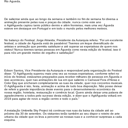
Rio Águeda.
De salientar ainda que ao longo da semana e também no fim de semana foi diversa a
animação presente pelas ruas e praças da cidade, nunca como este ano
o AgitÁgueda captou tanto público dentro e além fronteiras, mais uma vez Águeda
esteve em destaque em Portugal e em todo o mundo pelos melhores motivos.
No balanço do Festival, Jorge Almeida, Presidente da Autarquia referiu: “Foi um excelente
festival, a cidade de Águeda está de parabéns! Tivemos um leque diversificado de
artistas e animação que permitiu satisfazer e até superar as expetativas de quem nos
visitou! Nunca tivemos tantas pessoas em Águeda como nesta edição do festival, isso é
para nós um grande motivo de orgulho e satisfação!”
Edson Santos, Vice Presidente da Autarquia e responsável pela organização do Festival
disse: “O AgitÁgueda superou mais uma vez as nossas expetativas, conforme referi no
início do festival, estávamos preparados para receber milhares de pessoas em Águeda e
isso aconteceu, quer nas animações de rua em que saliento o Carnaval Fora d’Horas e
Color Day que encheram completamente as ruas da cidade, quer nos concertos musicais.
O AgitÁgueda é isto, festa, animação e acima de tudo boa disposição. Não posso deixar
de referir a grande importância deste evento para o desenvolvimento económico da
nossa região, hotelaria, restauração e comércio local. Quero ainda deixar uma palavra de
agradecimento a todos pelo sucesso desta edição, e dizer que o AgitÁgueda voltará em
2019 para agitar de novo a região centro e todo o país.”
A instalação
Umbrella
Sky
Project irá continuar nas ruas da baixa da cidade até ao
próximo dia 30 de setembro. Os visitantes terão também ao seu dispor o roteiro de arte
urbana da cidade que os leva a percorrer as nossas ruas e a conhecer surpresas
a cada
esquina.