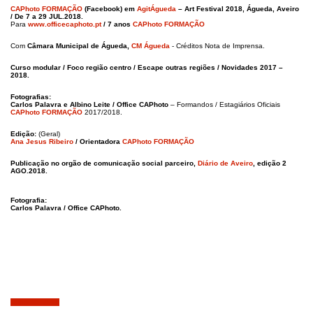
CAPhoto FORMAÇÃO
(Facebook) em
AgitÁgueda
– Art Festival 2018, Águeda, Aveiro
/ De 7 a 29 JUL.2018.
Para
www.officecaphoto.pt
/ 7 anos
CAPhoto FORMAÇÃO
Com
Câmara Municipal de Águeda,
CM Águeda
- Créditos Nota de Imprensa.
Curso modular / Foco região centro / Escape outras regiões / Novidades 2017 –
2018.
Fotografias:
Carlos Palavra e Albino Leite / Office CAPhoto
– Formandos / Estagiários Oficiais
CAPhoto FORMAÇÃO
2017/2018.
Edição:
(Geral)
Ana Jesus Ribeiro
/ Orientadora
CAPhoto FORMAÇÃO
Publicação no orgão de comunicação social parceiro,
Diário de Aveiro
, edição 2
AGO.2018.
Fotografia:
Carlos Palavra / Office CAPhoto.
Julho 30, 2018