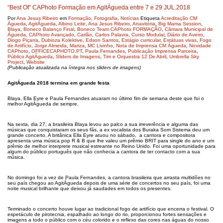
“Best Of” CAPhoto Formação em AgitÁgueda entre 7 e 29 JUL.2018
Por
Ana Jesus Ribeiro
em
Formação
,
Fotografia
,
Notícias
Etiqueta
Acreditação CM
Águeda
,
AgitÁgueda
,
Albino Leite
,
Ana Jesus Ribeiro
,
Anavitória
,
Big Mama Session
,
Blaya
,
Boneco Balanço Final
,
Boneco Team CAPhoto FORMAÇÃO
,
Câmara Municipal de
Águeda
,
CAPhoto Avançado
,
Carlão
,
Carlos Palavra
,
Curso Modular
,
Diário de Aveiro
,
Diogo Piçarra
,
Dubioza Kolektive
,
Edson Santos
,
Estágio curricular
,
Estátuas vivas
,
Fogo
de Artifício
,
Jorge Almeida
,
Mariza
,
MC Livinho
,
Nota de Imprensa CM Águeda
,
Novidade
CAPhoto
,
OFFICECAPHOTO.PT
,
Paula Fernandes
,
Publicação Imprensa Parceira
,
Público AgitÁgueda
,
Sliders de Imagens
,
Tim e Orquestra 12 De Abril
,
Umbrella Sky
Project
,
Website
(Publicação atualizada na íntegra nos sliders de imagens)
AgitÁgueda 2018 termina em grande festa
Blaya, Ella Eyre e Paula Fernandes atuaram no último fim de semana deste que foi o
melhor AgitÁgueda de sempre.
Na sexta, dia 27, a brasileira Blaya levou ao palco a sua irreverência e alguma das
músicas que conquistaram os seus fãs, a ex vocalista dos Buraka Som Sistema deu um
grande concerto. A britânica Ella Eyre atuou no sábado, a cantora e compositora
apresenta uma música pop R & B que lhe valeu um prêmio BRIT para single do ano e um
prêmio de melhor interprete musical estreante no Reino Unido. Foi uma oportunidade para
algum do público português que não conhecia a cantora de ter contacto com a sua
música.
No domingo foi a vez de Paula Fernandes, a cantora brasileira que arrasta multidões no
seu país chegou ao AgitÁgueda depois de uma série de concertos no seu país, foi uma
noite musical brilhante que deixou já saudades em todos os presentes.
Terminado o concerto houve lugar ao tradicional fogo de artifício que encerra o festival. O
espetáculo de pirotecnia, espalhado ao longo do rio, proporcionou fortes sensações e
imagens a todo o público com o céu colorido e o reflexo das cores nas águas do nosso