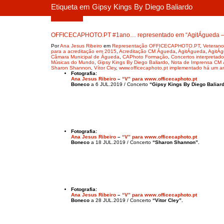
Etiqueta em Gipsy Kings By Diego Baliardo
Julho 2, 2019
OFFICECAPHOTO.PT #1ano… representado em “AgitÁgueda – Ar
Por
Ana Jesus Ribeiro
em
Representação OFFICECAPHOTO.PT
,
Veterano
para a acreditação em 2015
,
Acreditação CM Águeda
,
AgitÁgueda
,
AgitÁgu
Câmara Municipal de Águeda
,
CAPhoto Formação
,
Concertos interpretad
Músicas do Mundo
,
Gipsy Kings By Diego Baliardo
,
Nota de Imprensa CM
Sharon Shannon
,
Vítor Cley
,
www.officecaphoto.pt implementado há um a
Fotografia:
Ana Jesus Ribeiro
–
“V” para www.officecaphoto.pt
Boneco
a 6 JUL.2019 / Concerto
“Gipsy Kings By Diego Baliard
Fotografia:
Ana Jesus Ribeiro
–
“V” para www.officecaphoto.pt
Boneco
a 18 JUL.2019 / Concerto
“Sharon Shannon”.
Fotografia:
Ana Jesus Ribeiro
–
“V” para www.officecaphoto.pt
Boneco
a 28 JUL.2019 / Concerto
“Vitor Cley”.