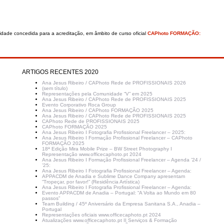
nidade concedida para a acreditação, em âmbito de curso oficial
CAPhoto FORMAÇÃO:
ARTIGOS RECENTES 2020
Ana Jesus Ribeiro / CAPhoto Rede de PROFISSIONAIS 2026
(sem título)
Representações pela Comunidade “V” em 2025
Ana Jesus Ribeiro / CAPhoto Rede de PROFISSIONAIS 2025
Evento Corporativo Roca Group
Ana Jesus Ribeiro / CAPhoto FORMAÇÃO 2025
Ana Jesus Ribeiro / CAPhoto Rede de PROFISSIONAIS 2025
CAPhoto Rede de PROFISSIONAIS 2025
CAPhoto FORMAÇÃO 2025
Ana Jesus Ribeiro I Fotografia Profissional Freelancer – 2025:
Ana Jesus Ribeiro I Formação Profissional Freelancer – CAPhoto
FORMAÇÃO 2025
18ª Edição Mira Mobile Prize – BW Street Photography I
Representação www.officecaphoto.pt 2024
Ana Jesus Ribeiro I Formação Profissional Freelancer – Agenda ’24 /
’25:
Ana Jesus Ribeiro I Fotografia Profissional Freelancer – Agenda:
APPACDM de Anadia e Sublime Dance Company apresentam
“Tropeçar, por favor!” (Residência Artística)
Ana Jesus Ribeiro I Fotografia Profissional Freelancer – Agenda:
Evento APPACDM de Anadia – Portugal: “A Volta ao Mundo em 80
passos”
Team Building / 45º Aniversário da Empresa Sanitana S.A., Anadia –
Portugal
Representações oficiais www.officecaphoto.pt 2024
Atualizações www.officecaphoto.pt II Serviços & Formação