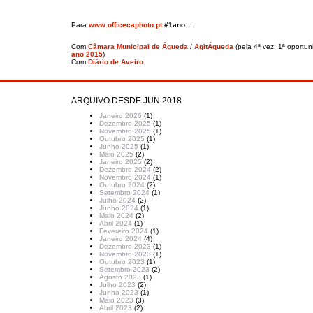
Para
www.officecaphoto.pt
#1ano…
Com
Câmara Municipal de Águeda
/
AgitÁgueda
(pela 4ª vez; 1ª oportu
ano 2015
)
Com
Diário de Aveiro
ARQUIVO DESDE JUN.2018
Janeiro 2026
(1)
Dezembro 2025
(1)
Novembro 2025
(1)
Outubro 2025
(1)
Junho 2025
(1)
Maio 2025
(2)
Janeiro 2025
(2)
Dezembro 2024
(2)
Novembro 2024
(1)
Outubro 2024
(2)
Setembro 2024
(1)
Julho 2024
(2)
Junho 2024
(1)
Maio 2024
(2)
Abril 2024
(1)
Fevereiro 2024
(1)
Janeiro 2024
(4)
Dezembro 2023
(1)
Novembro 2023
(1)
Outubro 2023
(1)
Setembro 2023
(2)
Agosto 2023
(1)
Julho 2023
(2)
Junho 2023
(1)
Maio 2023
(3)
Abril 2023
(2)