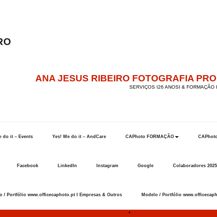
ANA JESUS RIBEIRO FOTOGRAFIA PR
SERVIÇOS I26 ANOSI & FORMAÇÃO I
 do it – Events
Yes! We do it – AndCare
CAPhoto FORMAÇÃO
CAPhot
Facebook
LinkedIn
Instagram
Google
Colaboradores 2025
 / Portfólio www.officecaphoto.pt I Empresas & Outros
Modelo / Portfólio www.officecaph
Início