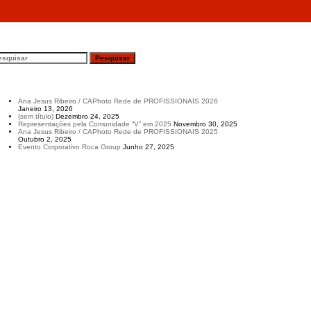
tado em “AgitÁgueda – Art Festival & Festim 2019”
esquisar
rtigos recentes
Ana Jesus Ribeiro / CAPhoto Rede de PROFISSIONAIS 2026
Janeiro 13, 2026
(sem título)
Dezembro 24, 2025
Representações pela Comunidade “V” em 2025
Novembro 30, 2025
Ana Jesus Ribeiro / CAPhoto Rede de PROFISSIONAIS 2025
Outubro 2, 2025
Evento Corporativo Roca Group
Junho 27, 2025