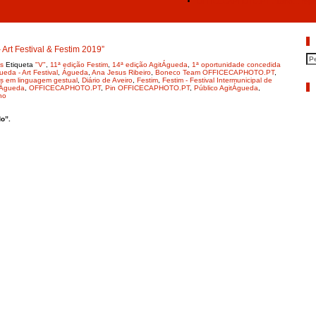
OFFICECAPHOTO.PT #1ano… represen
P
t Festival & Festim 2019”
s
Etiqueta
"V"
,
11ª edição Festim
,
14ª edição AgitÁgueda
,
1ª oportunidade concedida
eda - Art Festival
,
Águeda
,
Ana Jesus Ribeiro
,
Boneco Team OFFICECAPHOTO.PT
,
os em linguagem gestual
,
Diário de Aveiro
,
Festim
,
Festim - Festival Intermunicipal de
A
 Águeda
,
OFFICECAPHOTO.PT
,
Pin OFFICECAPHOTO.PT
,
Público AgitÁgueda
,
no
o”.