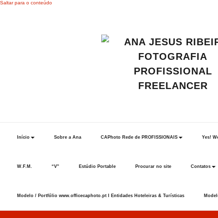
Saltar para o conteúdo
Início
Sobre a Ana
CAPhoto Rede de PROFISSIONAIS
Yes! We
W.F.M.
“V”
Estúdio Portable
Procurar no site
Contatos
Modelo / Portfólio www.officecaphoto.pt I Entidades Hoteleiras & Turísticas
Modelo