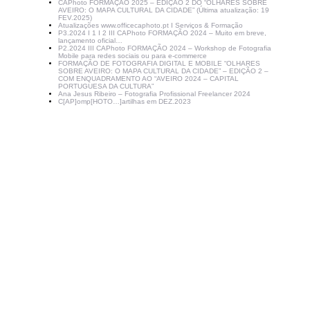
CAPhoto FORMAÇÃO 2025 – EDIÇÃO 2 DO “OLHARES SOBRE
AVEIRO: O MAPA CULTURAL DA CIDADE” (Última atualização: 19
FEV.2025)
Atualizações www.officecaphoto.pt I Serviços & Formação
P3.2024 I 1 I 2 III CAPhoto FORMAÇÃO 2024 – Muito em breve,
lançamento oficial…
P2.2024 III CAPhoto FORMAÇÃO 2024 – Workshop de Fotografia
Mobile para redes sociais ou para e-commerce
FORMAÇÃO DE FOTOGRAFIA DIGITAL E MOBILE “OLHARES
SOBRE AVEIRO: O MAPA CULTURAL DA CIDADE” – EDIÇÃO 2 –
COM ENQUADRAMENTO AO “AVEIRO 2024 – CAPITAL
PORTUGUESA DA CULTURA”
Ana Jesus Ribeiro – Fotografia Profissional Freelancer 2024
C[AP]omp[HOTO…]artilhas em DEZ.2023