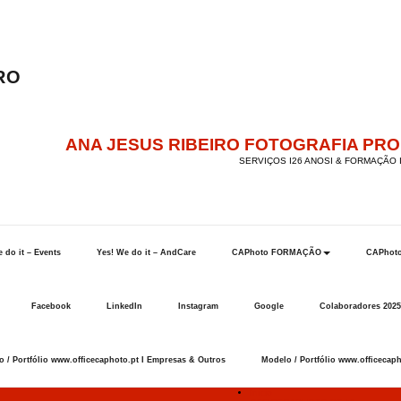
ANA JESUS RIBEIRO FOTOGRAFIA PR
SERVIÇOS I26 ANOSI & FORMAÇÃO I
 do it – Events
Yes! We do it – AndCare
CAPhoto FORMAÇÃO
CAPhot
Facebook
LinkedIn
Instagram
Google
Colaboradores 2025
 / Portfólio www.officecaphoto.pt I Empresas & Outros
Modelo / Portfólio www.officecaph
Início