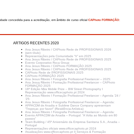
nidade concedida para a acreditação, em âmbito de curso oficial
CAPhoto FORMAÇÃO:
ARTIGOS RECENTES 2020
Ana Jesus Ribeiro / CAPhoto Rede de PROFISSIONAIS 2026
(sem título)
Representações pela Comunidade “V” em 2025
Ana Jesus Ribeiro / CAPhoto Rede de PROFISSIONAIS 2025
Evento Corporativo Roca Group
Ana Jesus Ribeiro / CAPhoto FORMAÇÃO 2025
Ana Jesus Ribeiro / CAPhoto Rede de PROFISSIONAIS 2025
CAPhoto Rede de PROFISSIONAIS 2025
CAPhoto FORMAÇÃO 2025
Ana Jesus Ribeiro I Fotografia Profissional Freelancer – 2025:
Ana Jesus Ribeiro I Formação Profissional Freelancer – CAPhoto
FORMAÇÃO 2025
18ª Edição Mira Mobile Prize – BW Street Photography I
Representação www.officecaphoto.pt 2024
Ana Jesus Ribeiro I Formação Profissional Freelancer – Agenda ’24 /
’25:
Ana Jesus Ribeiro I Fotografia Profissional Freelancer – Agenda:
APPACDM de Anadia e Sublime Dance Company apresentam
“Tropeçar, por favor!” (Residência Artística)
Ana Jesus Ribeiro I Fotografia Profissional Freelancer – Agenda:
Evento APPACDM de Anadia – Portugal: “A Volta ao Mundo em 80
passos”
Team Building / 45º Aniversário da Empresa Sanitana S.A., Anadia –
Portugal
Representações oficiais www.officecaphoto.pt 2024
Atualizações www.officecaphoto.pt II Serviços & Formação