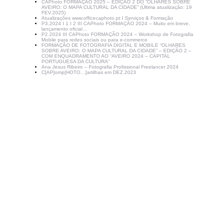
CAPhoto FORMAÇÃO 2025 – EDIÇÃO 2 DO “OLHARES SOBRE
AVEIRO: O MAPA CULTURAL DA CIDADE” (Última atualização: 19
FEV.2025)
Atualizações www.officecaphoto.pt I Serviços & Formação
P3.2024 I 1 I 2 III CAPhoto FORMAÇÃO 2024 – Muito em breve,
lançamento oficial…
P2.2024 III CAPhoto FORMAÇÃO 2024 – Workshop de Fotografia
Mobile para redes sociais ou para e-commerce
FORMAÇÃO DE FOTOGRAFIA DIGITAL E MOBILE “OLHARES
SOBRE AVEIRO: O MAPA CULTURAL DA CIDADE” – EDIÇÃO 2 –
COM ENQUADRAMENTO AO “AVEIRO 2024 – CAPITAL
PORTUGUESA DA CULTURA”
Ana Jesus Ribeiro – Fotografia Profissional Freelancer 2024
C[AP]omp[HOTO…]artilhas em DEZ.2023