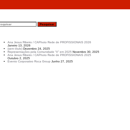
tado em “AgitÁgueda – Art Festival & Festim 2019”
esquisar
rtigos recentes
Ana Jesus Ribeiro / CAPhoto Rede de PROFISSIONAIS 2026
Janeiro 13, 2026
(sem título)
Dezembro 24, 2025
Representações pela Comunidade “V” em 2025
Novembro 30, 2025
Ana Jesus Ribeiro / CAPhoto Rede de PROFISSIONAIS 2025
Outubro 2, 2025
Evento Corporativo Roca Group
Junho 27, 2025