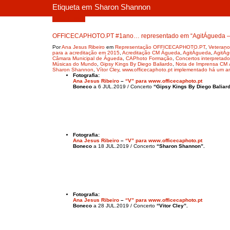
Etiqueta em Sharon Shannon
Julho 2, 2019
OFFICECAPHOTO.PT #1ano… representado em “AgitÁgueda – Ar
Por
Ana Jesus Ribeiro
em
Representação OFFICECAPHOTO.PT
,
Veterano
para a acreditação em 2015
,
Acreditação CM Águeda
,
AgitÁgueda
,
AgitÁgu
Câmara Municipal de Águeda
,
CAPhoto Formação
,
Concertos interpretad
Músicas do Mundo
,
Gipsy Kings By Diego Baliardo
,
Nota de Imprensa CM
Sharon Shannon
,
Vítor Cley
,
www.officecaphoto.pt implementado há um a
Fotografia:
Ana Jesus Ribeiro
–
“V” para www.officecaphoto.pt
Boneco
a 6 JUL.2019 / Concerto
“Gipsy Kings By Diego Baliard
Fotografia:
Ana Jesus Ribeiro
–
“V” para www.officecaphoto.pt
Boneco
a 18 JUL.2019 / Concerto
“Sharon Shannon”.
Fotografia:
Ana Jesus Ribeiro
–
“V” para www.officecaphoto.pt
Boneco
a 28 JUL.2019 / Concerto
“Vitor Cley”.