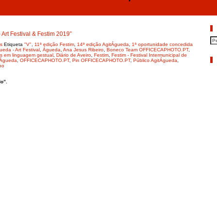
OFFICECAPHOTO.PT #1ano… represen
P
t Festival & Festim 2019”
s
Etiqueta
"V"
,
11ª edição Festim
,
14ª edição AgitÁgueda
,
1ª oportunidade concedida
eda - Art Festival
,
Águeda
,
Ana Jesus Ribeiro
,
Boneco Team OFFICECAPHOTO.PT
,
os em linguagem gestual
,
Diário de Aveiro
,
Festim
,
Festim - Festival Intermunicipal de
A
 Águeda
,
OFFICECAPHOTO.PT
,
Pin OFFICECAPHOTO.PT
,
Público AgitÁgueda
,
no
o”.