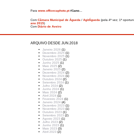
Para
www.officecaphoto.pt
#1ano…
Com
Câmara Municipal de Águeda
/
AgitÁgueda
(pela 4ª vez; 1ª oportu
ano 2015
)
Com
Diário de Aveiro
ARQUIVO DESDE JUN.2018
Janeiro 2026
(1)
Dezembro 2025
(1)
Novembro 2025
(1)
Outubro 2025
(1)
Junho 2025
(1)
Maio 2025
(2)
Janeiro 2025
(2)
Dezembro 2024
(2)
Novembro 2024
(1)
Outubro 2024
(2)
Setembro 2024
(1)
Julho 2024
(2)
Junho 2024
(1)
Maio 2024
(2)
Abril 2024
(1)
Fevereiro 2024
(1)
Janeiro 2024
(4)
Dezembro 2023
(1)
Novembro 2023
(1)
Outubro 2023
(1)
Setembro 2023
(2)
Agosto 2023
(1)
Julho 2023
(2)
Junho 2023
(1)
Maio 2023
(3)
Abril 2023
(2)