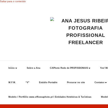
Saltar para o conteúdo
Início
Sobre a Ana
CAPhoto Rede de PROFISSIONAIS
Yes! We
W.F.M.
“V”
Estúdio Portable
Procurar no site
Contatos
Modelo / Portfólio www.officecaphoto.pt I Entidades Hoteleiras & Turísticas
Modelo