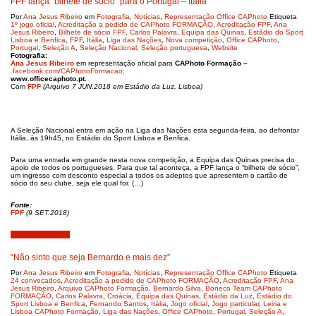
FPF lança “bilhete de sócio” para o Portugal – Itália
Por
Ana Jesus Ribeiro
em
Fotografia
,
Notícias
,
Representação Office CAPhoto
Etiqueta
1º jogo oficial
,
Acreditação a pedido de CAPhoto FORMAÇÃO
,
Acreditação FPF
,
Ana
Jesus Ribeiro
,
Bilhete de sócio FPF
,
Carlos Palavra
,
Equipa das Quinas
,
Estádio do Sport
Lisboa e Benfica
,
FPF
,
Itália
,
Liga das Nações
,
Nova competição
,
Office CAPhoto
,
Portugal
,
Seleção A
,
Seleção Nacional
,
Seleção portuguesa
,
Website
Fotografia:
Ana Jesus Ribeiro
em representação oficial para
CAPhoto Formação –
facebook.com/CAPhotoFormacao;
www.officecaphoto.pt.
Com
FPF
(Arquivo 7 JUN.2018 em Estádio da Luz, Lisboa)
A Seleção Nacional entra em ação na Liga das Nações esta segunda-feira, ao defrontar
Itália, às 19h45, no Estádio do Sport Lisboa e Benfica.
Para uma entrada em grande nesta nova competição, a Equipa das Quinas precisa do
apoio de todos os portugueses. Para que tal aconteça, a FPF lança o “bilhete de sócio”,
um ingresso com desconto especial a todos os adeptos que apresentem o cartão de
sócio do seu clube, seja ele qual for. (…)
Fonte:
FPF
(9 SET.2018)
Setembro 5, 2018
“Não sinto que seja Bernardo e mais dez”
Por
Ana Jesus Ribeiro
em
Fotografia
,
Notícias
,
Representação Office CAPhoto
Etiqueta
24 convocados
,
Acreditação a pedido de CAPhoto FORMAÇÃO
,
Acreditação FPF
,
Ana
Jesus Ribeiro
,
Arquivo CAPhoto Formação
,
Bernardo Silva
,
Boneco Team CAPhoto
FORMAÇÃO
,
Carlos Palavra
,
Croácia
,
Equipa das Quinas
,
Estádio da Luz
,
Estádio do
Sport Lisboa e Benfica
,
Fernando Santos
,
Itália
,
Jogo oficial
,
Jogo particular
,
Leiria e
Lisboa CAPhoto Formação
,
Liga das Nações
,
Office CAPhoto
,
Portugal
,
Seleção A
,