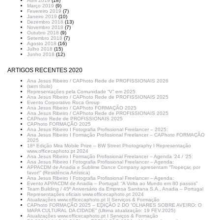
Abril 2019
(18)
Março 2019
(9)
Fevereiro 2019
(7)
Janeiro 2019
(10)
Dezembro 2018
(13)
Novembro 2018
(7)
Outubro 2018
(9)
Setembro 2018
(7)
Agosto 2018
(16)
Julho 2018
(15)
Junho 2018
(12)
ARTIGOS RECENTES 2020
Ana Jesus Ribeiro / CAPhoto Rede de PROFISSIONAIS 2026
(sem título)
Representações pela Comunidade “V” em 2025
Ana Jesus Ribeiro / CAPhoto Rede de PROFISSIONAIS 2025
Evento Corporativo Roca Group
Ana Jesus Ribeiro / CAPhoto FORMAÇÃO 2025
Ana Jesus Ribeiro / CAPhoto Rede de PROFISSIONAIS 2025
CAPhoto Rede de PROFISSIONAIS 2025
CAPhoto FORMAÇÃO 2025
Ana Jesus Ribeiro I Fotografia Profissional Freelancer – 2025:
Ana Jesus Ribeiro I Formação Profissional Freelancer – CAPhoto FORMAÇÃO
2025
18ª Edição Mira Mobile Prize – BW Street Photography I Representação
www.officecaphoto.pt 2024
Ana Jesus Ribeiro I Formação Profissional Freelancer – Agenda ’24 / ’25:
Ana Jesus Ribeiro I Fotografia Profissional Freelancer – Agenda:
APPACDM de Anadia e Sublime Dance Company apresentam “Tropeçar, por
favor!” (Residência Artística)
Ana Jesus Ribeiro I Fotografia Profissional Freelancer – Agenda:
Evento APPACDM de Anadia – Portugal: “A Volta ao Mundo em 80 passos”
Team Building / 45º Aniversário da Empresa Sanitana S.A., Anadia – Portugal
Representações oficiais www.officecaphoto.pt 2024
Atualizações www.officecaphoto.pt II Serviços & Formação
CAPhoto FORMAÇÃO 2025 – EDIÇÃO 2 DO “OLHARES SOBRE AVEIRO: O
MAPA CULTURAL DA CIDADE” (Última atualização: 19 FEV.2025)
Atualizações www.officecaphoto.pt I Serviços & Formação