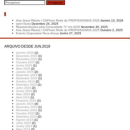
Artigos recentes
Ana Jesus Ribeiro / CAPhoto Rede de PROFISSIONAIS 2026
Janeiro 13, 2026
(sem título)
Dezembro 24, 2025
Representações pela Comunidade “V” em 2025
Novembro 30, 2025
Ana Jesus Ribeiro / CAPhoto Rede de PROFISSIONAIS 2025
Outubro 2, 2025
Evento Corporativo Roca Group
Junho 27, 2025
ARQUIVO DESDE JUN.2018
Janeiro 2026
(1)
Dezembro 2025
(1)
Novembro 2025
(1)
Outubro 2025
(1)
Junho 2025
(1)
Maio 2025
(2)
Janeiro 2025
(2)
Dezembro 2024
(2)
Novembro 2024
(1)
Outubro 2024
(2)
Setembro 2024
(1)
Julho 2024
(2)
Junho 2024
(1)
Maio 2024
(2)
Abril 2024
(1)
Fevereiro 2024
(1)
Janeiro 2024
(4)
Dezembro 2023
(1)
Novembro 2023
(1)
Outubro 2023
(1)
Setembro 2023
(2)
Agosto 2023
(1)
Julho 2023
(2)
Junho 2023
(1)
Maio 2023
(3)