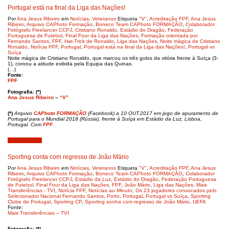
Portugal está na final da Liga das Nações!
Por
Ana Jesus Ribeiro
em
Notícias
,
Veteranos
Etiqueta
"V"
,
Acreditação FPF
,
Ana Jesus
Ribeiro
,
Arquivo CAPhoto Formação
,
Boneco Team CAPhoto FORMAÇÃO
,
Colaborador
Fotógrafo Freelancer CCPJ
,
Cristiano Ronaldo
,
Estádio do Dragão
,
Federação
Portuguesa de Futebol
,
Final Four da Liga das Nações
,
Formação orientada por
Fernando Santos
,
FPF
,
Hat-Trick de Ronaldo
,
Liga das Nações
,
Noite mágica de Cristiano
Ronaldo
,
Notícia FPF
,
Portugal
,
Portugal está na final da Liga das Nações!
,
Portugal vs
Suíça
Noite mágica de Cristiano Ronaldo, que marcou os três golos da vitória frente à Suíça (3-
1), coroou a atitude exibida pela Equipa das Quinas.
(…)
Fonte:
FPF
Fotografia: (*)
Ana Jesus Ribeiro
–
“V”
(*)
Arquivo
CAPhoto FORMAÇÃO
(Facebook) a 10 OUT.2017 em jogo de apuramento de
Portugal para o Mundial 2018 (Rússia), frente à Suíça em Estádio da Luz, Lisboa,
Portugal. Com
FPF.
Maio 22, 2019
Sporting conta com regresso de João Mário
Por
Ana Jesus Ribeiro
em
Notícias
,
Veteranos
Etiqueta
"V"
,
Acreditação FPF
,
Ana Jesus
Ribeiro
,
Arquivo CAPhoto Formação
,
Boneco Team CAPhoto FORMAÇÃO
,
Colaborador
Fotógrafo Freelancer CCPJ
,
Estádio da Luz
,
Estádio do Dragão
,
Federação Portuguesa
de Futebol
,
Final Four da Liga das Nações
,
FPF
,
João Mário
,
Liga das Nações
,
Mais
Transferências - TVI
,
Notícia FPF
,
Notícias ao Minuto
,
Os 23 jogadores convocados pelo
Selecionador Nacional Fernando Santos
,
Porto
,
Portugal
,
Portugal vs Suíça
,
Sporting
Clube de Portugal
,
Sporting CP
,
Sporting sonha com regresso de João Mário
,
UEFA
Fonte:
Mais Transferências – TVI
Fotografia: (*)