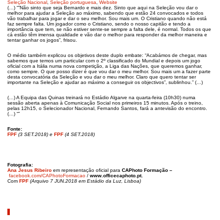
Seleção Nacional
,
Seleção portuguesa
,
Website
(…) “”Não sinto que seja Bernardo e mais dez. Sinto que aqui na Seleção vou dar o
melhor para ajudar a Seleção ao máximo, sabendo que estão 24 convocados e todos
vão trabalhar para jogar e dar o seu melhor. Sou mais um. O Cristiano quando não está
faz sempre falta. Um jogador como o Cristiano, sendo o nosso capitão e tendo a
importância que tem, se não estiver sente-se sempre a falta dele, é normal. Todos os que
cá estão têm imensa qualidade e vão dar o melhor para responder da melhor maneira e
tentar ganhar os jogos”, frisou.
O médio também explicou os objetivos deste duplo embate: “Acabámos de chegar, mas
sabemos que temos um particular com o 2º classificado do Mundial e depois um jogo
oficial com a Itália numa nova competição, a Liga das Nações, que queremos ganhar,
como sempre. O que posso dizer é que vou dar o meu melhor. Sou mais um a fazer parte
desta convocatória da Seleção e vou dar o meu melhor. Claro que quero tentar ser
importante na Seleção e ajudar ao máximo a conseguir os objectivos”, sublinhou.” (…)
(…) A Equipa das Quinas treinará no Estádio Algarve na quarta-feira (10h30) numa
sessão aberta apenas à Comunicação Social nos primeiros 15 minutos. Após o treino,
pelas 12h15, o Selecionador Nacional, Fernando Santos, fará a antevisão do encontro.
(…) “”
Fonte:
FPF
(3 SET.2018) e
FPF
(4 SET.2018)
Fotografia:
Ana Jesus Ribeiro
em representação oficial para
CAPhoto Formação –
facebook.com/CAPhotoFormacao
/
www.officecaphoto.pt.
Com
FPF
(Arquivo 7 JUN.2018 em Estádio da Luz, Lisboa)
Pesquisar