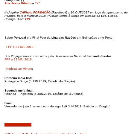
Ana Jesus Ribeiro
–
“V”
(*)
Arquivo
CAPhoto FORMAÇÃO
(Facebook) a 10 OUT.2017 em jogo de apuramento de
Portugal para o Mundial 2018 (Rússia), frente à Suíça em Estádio da Luz, Lisboa,
Portugal. Com
FPF.
Sobre
Portugal
e a Final Four da
Liga das Nações
em Guimarães e no Porto:
.
FPF a 21 MAI.2019.
. Os 23 jogadores convocados pelo Selecionador Nacional
Fernando Santos
:
FPF a 22 MAI.2019.
.
Notícias ao Minuto
:
Primeira meia final:
Portugal – Suíça (5 JUN.2019, Estádio do Dragão)
Segunda meia final:
Holanda – Inglaterra (6 JUN.2019, Estádio de D. Afonso)
Final
:
Vencedor do jogo 1 vs vencedor do jogo 2 (9 JUN.2019, Estádio do Dragão)
Setembro 10, 2018