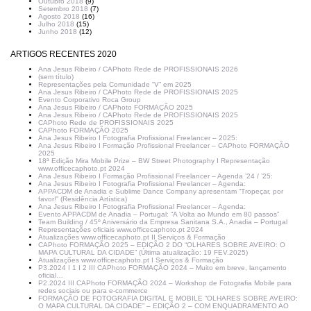
Outubro 2018
(9)
Setembro 2018
(7)
Agosto 2018
(16)
Julho 2018
(15)
Junho 2018
(12)
ARTIGOS RECENTES 2020
Ana Jesus Ribeiro / CAPhoto Rede de PROFISSIONAIS 2026
(sem título)
Representações pela Comunidade “V” em 2025
Ana Jesus Ribeiro / CAPhoto Rede de PROFISSIONAIS 2025
Evento Corporativo Roca Group
Ana Jesus Ribeiro / CAPhoto FORMAÇÃO 2025
Ana Jesus Ribeiro / CAPhoto Rede de PROFISSIONAIS 2025
CAPhoto Rede de PROFISSIONAIS 2025
CAPhoto FORMAÇÃO 2025
Ana Jesus Ribeiro I Fotografia Profissional Freelancer – 2025:
Ana Jesus Ribeiro I Formação Profissional Freelancer – CAPhoto FORMAÇÃO
2025
18ª Edição Mira Mobile Prize – BW Street Photography I Representação
www.officecaphoto.pt 2024
Ana Jesus Ribeiro I Formação Profissional Freelancer – Agenda ’24 / ’25:
Ana Jesus Ribeiro I Fotografia Profissional Freelancer – Agenda:
APPACDM de Anadia e Sublime Dance Company apresentam “Tropeçar, por
favor!” (Residência Artística)
Ana Jesus Ribeiro I Fotografia Profissional Freelancer – Agenda:
Evento APPACDM de Anadia – Portugal: “A Volta ao Mundo em 80 passos”
Team Building / 45º Aniversário da Empresa Sanitana S.A., Anadia – Portugal
Representações oficiais www.officecaphoto.pt 2024
Atualizações www.officecaphoto.pt II Serviços & Formação
CAPhoto FORMAÇÃO 2025 – EDIÇÃO 2 DO “OLHARES SOBRE AVEIRO: O
MAPA CULTURAL DA CIDADE” (Última atualização: 19 FEV.2025)
Atualizações www.officecaphoto.pt I Serviços & Formação
P3.2024 I 1 I 2 III CAPhoto FORMAÇÃO 2024 – Muito em breve, lançamento
oficial…
P2.2024 III CAPhoto FORMAÇÃO 2024 – Workshop de Fotografia Mobile para
redes sociais ou para e-commerce
FORMAÇÃO DE FOTOGRAFIA DIGITAL E MOBILE “OLHARES SOBRE AVEIRO:
O MAPA CULTURAL DA CIDADE” – EDIÇÃO 2 – COM ENQUADRAMENTO AO