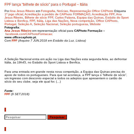
FPF lança “bilhete de sócio” para o Portugal – Itália
Por
Ana Jesus Ribeiro
em
Fotografia
,
Notícias
,
Representação Office CAPhoto
Etiqueta
1º jogo oficial
,
Acreditação a pedido de CAPhoto FORMAÇÃO
,
Acreditação FPF
,
Ana
Jesus Ribeiro
,
Bilhete de sócio FPF
,
Carlos Palavra
,
Equipa das Quinas
,
Estádio do Sport
Lisboa e Benfica
,
FPF
,
Itália
,
Liga das Nações
,
Nova competição
,
Office CAPhoto
,
Portugal
,
Seleção A
,
Seleção Nacional
,
Seleção portuguesa
,
Website
Fotografia:
Ana Jesus Ribeiro
em representação oficial para
CAPhoto Formação –
facebook.com/CAPhotoFormacao;
www.officecaphoto.pt.
Com
FPF
(Arquivo 7 JUN.2018 em Estádio da Luz, Lisboa)
A Seleção Nacional entra em ação na Liga das Nações esta segunda-feira, ao defrontar
Itália, às 19h45, no Estádio do Sport Lisboa e Benfica.
Para uma entrada em grande nesta nova competição, a Equipa das Quinas precisa do
apoio de todos os portugueses. Para que tal aconteça, a FPF lança o “bilhete de sócio”,
um ingresso com desconto especial a todos os adeptos que apresentem o cartão de
sócio do seu clube, seja ele qual for. (…)
Fonte:
FPF
(9 SET.2018)
Pesquisar
Artigos recentes