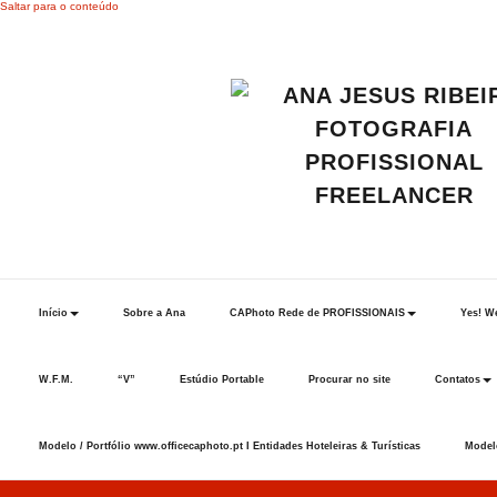
Saltar para o conteúdo
Início
Sobre a Ana
CAPhoto Rede de PROFISSIONAIS
Yes! We
W.F.M.
“V”
Estúdio Portable
Procurar no site
Contatos
Modelo / Portfólio www.officecaphoto.pt I Entidades Hoteleiras & Turísticas
Modelo