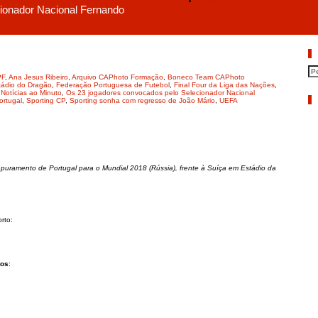
Sporting conta com regresso de Joã
ionador Nacional Fernando
P
PF
,
Ana Jesus Ribeiro
,
Arquivo CAPhoto Formação
,
Boneco Team CAPhoto
tádio do Dragão
,
Federação Portuguesa de Futebol
,
Final Four da Liga das Nações
,
,
Notícias ao Minuto
,
Os 23 jogadores convocados pelo Selecionador Nacional
A
ortugal
,
Sporting CP
,
Sporting sonha com regresso de João Mário
,
UEFA
uramento de Portugal para o Mundial 2018 (Rússia), frente à Suíça em Estádio da
rto:
tos
: