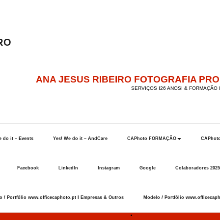
ANA JESUS RIBEIRO FOTOGRAFIA PR
SERVIÇOS I26 ANOSI & FORMAÇÃO I
 do it – Events
Yes! We do it – AndCare
CAPhoto FORMAÇÃO
CAPhot
Facebook
LinkedIn
Instagram
Google
Colaboradores 2025
 / Portfólio www.officecaphoto.pt I Empresas & Outros
Modelo / Portfólio www.officecaph
Início