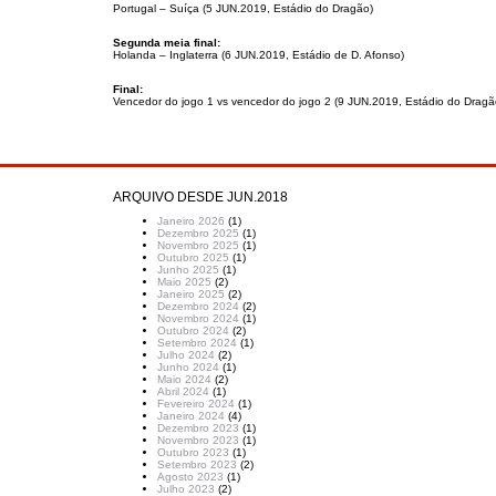
Portugal – Suíça (5 JUN.2019, Estádio do Dragão)
Segunda meia final:
Holanda – Inglaterra (6 JUN.2019, Estádio de D. Afonso)
Final
:
Vencedor do jogo 1 vs vencedor do jogo 2 (9 JUN.2019, Estádio do Dragã
ARQUIVO DESDE JUN.2018
Janeiro 2026
(1)
Dezembro 2025
(1)
Novembro 2025
(1)
Outubro 2025
(1)
Junho 2025
(1)
Maio 2025
(2)
Janeiro 2025
(2)
Dezembro 2024
(2)
Novembro 2024
(1)
Outubro 2024
(2)
Setembro 2024
(1)
Julho 2024
(2)
Junho 2024
(1)
Maio 2024
(2)
Abril 2024
(1)
Fevereiro 2024
(1)
Janeiro 2024
(4)
Dezembro 2023
(1)
Novembro 2023
(1)
Outubro 2023
(1)
Setembro 2023
(2)
Agosto 2023
(1)
Julho 2023
(2)