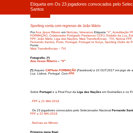
Etiqueta em Os 23 jogadores convocados pelo Selec
Santos
Maio 22, 2019
Sporting conta com regresso de João Mário
Por
Ana Jesus Ribeiro
em
Notícias
,
Veteranos
Etiqueta
"V"
,
Acreditação F
FORMAÇÃO
,
Colaborador Fotógrafo Freelancer CCPJ
,
Estádio da Luz
,
Es
FPF
,
João Mário
,
Liga das Nações
,
Mais Transferências - TVI
,
Notícia FPF
Fernando Santos
,
Porto
,
Portugal
,
Portugal vs Suíça
,
Sporting Clube de P
Fonte:
Mais Transferências – TVI
Fotografia: (*)
Ana Jesus Ribeiro
–
“V”
(*)
Arquivo
CAPhoto FORMAÇÃO
(Facebook) a 10 OUT.2017 em jogo de ap
Luz, Lisboa, Portugal. Com
FPF.
Sobre
Portugal
e a Final Four da
Liga das Nações
em Guimarães e no Po
.
FPF a 21 MAI.2019.
. Os 23 jogadores convocados pelo Selecionador Nacional
Fernando San
FPF a 22 MAI.2019.
.
Notícias ao Minuto
:
Primeira meia final: