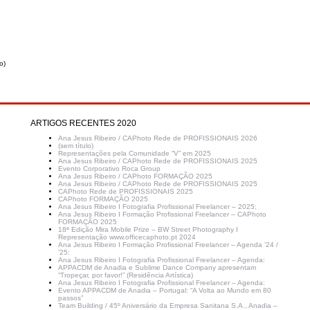
o)
ARTIGOS RECENTES 2020
Ana Jesus Ribeiro / CAPhoto Rede de PROFISSIONAIS 2026
(sem título)
Representações pela Comunidade “V” em 2025
Ana Jesus Ribeiro / CAPhoto Rede de PROFISSIONAIS 2025
Evento Corporativo Roca Group
Ana Jesus Ribeiro / CAPhoto FORMAÇÃO 2025
Ana Jesus Ribeiro / CAPhoto Rede de PROFISSIONAIS 2025
CAPhoto Rede de PROFISSIONAIS 2025
CAPhoto FORMAÇÃO 2025
Ana Jesus Ribeiro I Fotografia Profissional Freelancer – 2025:
Ana Jesus Ribeiro I Formação Profissional Freelancer – CAPhoto
FORMAÇÃO 2025
18ª Edição Mira Mobile Prize – BW Street Photography I
Representação www.officecaphoto.pt 2024
Ana Jesus Ribeiro I Formação Profissional Freelancer – Agenda ’24 /
’25:
Ana Jesus Ribeiro I Fotografia Profissional Freelancer – Agenda:
APPACDM de Anadia e Sublime Dance Company apresentam
“Tropeçar, por favor!” (Residência Artística)
Ana Jesus Ribeiro I Fotografia Profissional Freelancer – Agenda:
Evento APPACDM de Anadia – Portugal: “A Volta ao Mundo em 80
passos”
Team Building / 45º Aniversário da Empresa Sanitana S.A., Anadia –