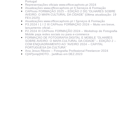
Portugal
Representações oficiais www.officecaphoto.pt 2024
Atualizações www.officecaphoto.pt II Serviços & Formação
CAPhoto FORMAÇÃO 2025 – EDIÇÃO 2 DO “OLHARES SOBRE
AVEIRO: O MAPA CULTURAL DA CIDADE” (Última atualização: 19
FEV.2025)
Atualizações www.officecaphoto.pt I Serviços & Formação
P3.2024 I 1 I 2 III CAPhoto FORMAÇÃO 2024 – Muito em breve,
lançamento oficial…
P2.2024 III CAPhoto FORMAÇÃO 2024 – Workshop de Fotografia
Mobile para redes sociais ou para e-commerce
FORMAÇÃO DE FOTOGRAFIA DIGITAL E MOBILE “OLHARES
SOBRE AVEIRO: O MAPA CULTURAL DA CIDADE” – EDIÇÃO 2 –
COM ENQUADRAMENTO AO “AVEIRO 2024 – CAPITAL
PORTUGUESA DA CULTURA”
Ana Jesus Ribeiro – Fotografia Profissional Freelancer 2024
C[AP]omp[HOTO…]artilhas em DEZ.2023