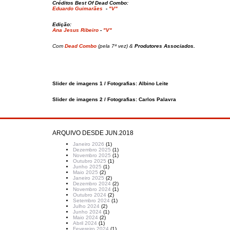
Créditos Best Of Dead Combo:
Eduardo Guimarães
-
"V"
Edição:
Ana Jesus Ribeiro
-
"V"
Com
Dead Combo
(pela 7ª vez) &
Produtores Associados.
Slider de imagens 1 / Fotografias: Albino Leite
Slider de imagens 2 / Fotografias: Carlos Palavra
ARQUIVO DESDE JUN.2018
Janeiro 2026
(1)
Dezembro 2025
(1)
Novembro 2025
(1)
Outubro 2025
(1)
Junho 2025
(1)
Maio 2025
(2)
Janeiro 2025
(2)
Dezembro 2024
(2)
Novembro 2024
(1)
Outubro 2024
(2)
Setembro 2024
(1)
Julho 2024
(2)
Junho 2024
(1)
Maio 2024
(2)
Abril 2024
(1)
Fevereiro 2024
(1)