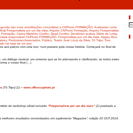
“De uma forma concreta, acabamos
P
egunda das nove acreditações concedidas a CAPhoto FORMAÇÃO
,
Acabamos como
cial Fotojornalista por um dia mais
,
Arquivo CAPhoto Formação
,
Arquivo Fotojornalista
 Formação
,
Carina Martinho Coelho
,
Dead Combo
,
Decidimos acabar
,
Diário de Leiria
,
A
nciada responsável CAPhoto FORMAÇÃO
,
Fotojornalista por um dia mais
,
Happy Hour
alves
,
Produtores Associados
,
Público
,
Teatro José Lúcio da Silva
,
Tó Trips
,
Tour
tado há mais de um ano
mos aos palcos com uma
tour
, num passeio pela nossa história. Começará no final de
 um diálogo musical, um universo que se foi adensando e clarificando; se todos estes
orma o nosso final (…)
ho
(Tó Trips) (1)
–
www.officecaphoto.pt
mbito de workshop oficial conceito
“Fotojornalista por um dia mais”
(1) praticado a
os melhores resultados concretizados em suplemento “Magazine”, edição 20 OUT.2014.