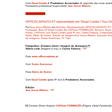
Com
Dead Combo
&
Produtores Associados
(A segunda das nove acred
Formadora profissional responsável:
Ana Jesus Ribeiro
Janeiro 26, 2019
OFFICECAPHOTO.PT representado em “Dead Combo I Tour Odeo
Por
Ana Jesus Ribeiro
em
Notícias
,
Representação OFFICECAPHOTO.PT
Formação
,
Best Of Dead Combo By CAPhoto FORMAÇÃO
,
Boneco Team
Aveiro
,
CAPhoto com Dead Combo pela 9ª vez
,
Carlos Palavra
,
Colabora
Hotel
,
Diário de Aveiro
,
Edição de imagem Ana Jesus Ribeiro
,
Eduardo Gu
de Imagens
,
Teatro Aveirense
,
Tó Trips
Fotografias: (Contact sheet / Imagem de destaque) (*)
Albino Leite
(imagem à esq.)
e
Carlos Palavra
-
"V"
Para
www.officecaphoto.pt
Com
Teatro Aveirense
Para
Diário de Aveiro
Com
Dead Combo
(pela 9ª vez) &
Produtores Associados.
Edição:
Ana Jesus Ribeiro
-
"V"
(*)
Contact Sheet Arquivo
CAPhoto FORMAÇÃO
(Página oficial Facebook