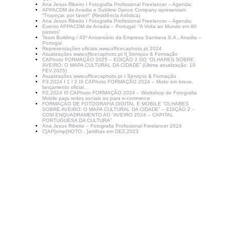
Ana Jesus Ribeiro I Fotografia Profissional Freelancer – Agenda:
APPACDM de Anadia e Sublime Dance Company apresentam
“Tropeçar, por favor!” (Residência Artística)
Ana Jesus Ribeiro I Fotografia Profissional Freelancer – Agenda:
Evento APPACDM de Anadia – Portugal: “A Volta ao Mundo em 80
passos”
Team Building / 45º Aniversário da Empresa Sanitana S.A., Anadia –
Portugal
Representações oficiais www.officecaphoto.pt 2024
Atualizações www.officecaphoto.pt II Serviços & Formação
CAPhoto FORMAÇÃO 2025 – EDIÇÃO 2 DO “OLHARES SOBRE
AVEIRO: O MAPA CULTURAL DA CIDADE” (Última atualização: 19
FEV.2025)
Atualizações www.officecaphoto.pt I Serviços & Formação
P3.2024 I 1 I 2 III CAPhoto FORMAÇÃO 2024 – Muito em breve,
lançamento oficial…
P2.2024 III CAPhoto FORMAÇÃO 2024 – Workshop de Fotografia
Mobile para redes sociais ou para e-commerce
FORMAÇÃO DE FOTOGRAFIA DIGITAL E MOBILE “OLHARES
SOBRE AVEIRO: O MAPA CULTURAL DA CIDADE” – EDIÇÃO 2 –
COM ENQUADRAMENTO AO “AVEIRO 2024 – CAPITAL
PORTUGUESA DA CULTURA”
Ana Jesus Ribeiro – Fotografia Profissional Freelancer 2024
C[AP]omp[HOTO…]artilhas em DEZ.2023