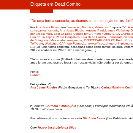
Etiqueta em Dead Combo
Outubro 1, 2019
“De uma forma concreta, acabamos como começámos: os dois”
Por
Ana Jesus Ribeiro
em
Formação
,
Notícias
,
Veteranos
Etiqueta
"V"
,
A s
começamos: os dois
,
Ana Jesus Ribeiro
,
Antigos Participantes Workshop Ofi
por um dia mais
,
Best Of Dead Combo By CAPhoto FORMAÇÃO
,
CAPhoto
Duo de Tó Trips e Pedro Gonçalves
,
Duo Dead Combo
,
Formadora crede
de Fotografia
,
Mas acabar em grande
,
OFFICECAPHOTO.PT
,
Pedro Gonç
Tó/Pedro
,
Workshop CAPhoto Formação
,
www.officecaphoto.pt implemen
(…) “De uma forma concreta, acabamos como começámos: os dois. Volta
2019 e acabará em 2020”, diz a mensagem (…)
“Se o nosso encontro (Tó/Pedro) foi uma descoberta, uma grande amizade,
anos foram uma grande festa nas nossas vidas, não poderia ser de outra f
Fonte:
Público
Fotografias: (*)
Ana Jesus Ribeiro
(Pedro Gonçalves e Tó Trips)
e
Carina Martinho Coel
(*)
Arquivo
CAPhoto FORMAÇÃO
(Facebook) I Participante/formanda em â
10 OUT.2014 em Leiria.
Em colaboração com o jornal parceiro
Diário de Leiria
(1) – Publicação d
Com
Teatro José Lúcio da Silva