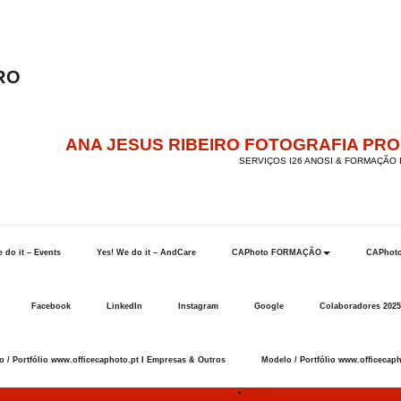
ANA JESUS RIBEIRO FOTOGRAFIA PR
SERVIÇOS I26 ANOSI & FORMAÇÃO I
 do it – Events
Yes! We do it – AndCare
CAPhoto FORMAÇÃO
CAPhot
Facebook
LinkedIn
Instagram
Google
Colaboradores 2025
 / Portfólio www.officecaphoto.pt I Empresas & Outros
Modelo / Portfólio www.officecaph
Início