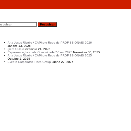
 como começámos: os dois”
esquisar
rtigos recentes
Ana Jesus Ribeiro / CAPhoto Rede de PROFISSIONAIS 2026
Janeiro 13, 2026
(sem título)
Dezembro 24, 2025
Representações pela Comunidade “V” em 2025
Novembro 30, 2025
Ana Jesus Ribeiro / CAPhoto Rede de PROFISSIONAIS 2025
Outubro 2, 2025
Evento Corporativo Roca Group
Junho 27, 2025