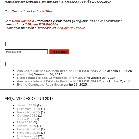
resultados concretizados em suplemento “Magazine”, edição 20 OUT.2014.
Com
Teatro José Lúcio da Silva
Com
Dead Combo
&
Produtores Associados
(A segunda das nove acreditações
concedidas a
CAPhoto FORMAÇÃO
)
Formadora profissional responsável:
Ana Jesus Ribeiro
Pesquisar
Artigos recentes
Ana Jesus Ribeiro / CAPhoto Rede de PROFISSIONAIS 2026
Janeiro 13, 2026
(sem título)
Dezembro 24, 2025
Representações pela Comunidade “V” em 2025
Novembro 30, 2025
Ana Jesus Ribeiro / CAPhoto Rede de PROFISSIONAIS 2025
Outubro 2, 2025
Evento Corporativo Roca Group
Junho 27, 2025
ARQUIVO DESDE JUN.2018
Janeiro 2026
(1)
Dezembro 2025
(1)
Novembro 2025
(1)
Outubro 2025
(1)
Junho 2025
(1)
Maio 2025
(2)
Janeiro 2025
(2)
Dezembro 2024
(2)
Novembro 2024
(1)
Outubro 2024
(2)