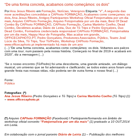
“De uma forma concreta, acabamos como começámos: os dois”
Por
Ana Jesus Ribeiro
em
Formação
,
Notícias
,
Veteranos
Etiqueta
"V"
,
A segunda das
nove acreditações concedidas a CAPhoto FORMAÇÃO
,
Acabamos como começamos: os
dois
,
Ana Jesus Ribeiro
,
Antigos Participantes Workshop Oficial Fotojornalista por um dia
mais
,
Arquivo CAPhoto Formação
,
Arquivo Fotojornalista por um dia mais
,
Best Of Dead
Combo By CAPhoto FORMAÇÃO
,
CAPhoto Formação
,
Carina Martinho Coelho
,
Dead
Combo
,
Decidimos acabar
,
Diário de Leiria
,
Duo de Tó Trips e Pedro Gonçalves
,
Duo
Dead Combo
,
Formadora credenciada responsável CAPhoto FORMAÇÃO
,
Fotojornalista
por um dia mais
,
Happy Hour de Fotografia
,
Mas acabar em grande
,
OFFICECAPHOTO.PT
,
Pedro Gonçalves
,
Produtores Associados
,
Público
,
Teatro José
Lúcio da Silva
,
Tó Trips
,
Tour Tó/Pedro
,
Workshop CAPhoto Formação
,
www.officecaphoto.pt implementado há mais de um ano
(…) “De uma forma concreta, acabamos como começámos: os dois. Voltamos aos palcos
com uma
tour
, num passeio pela nossa história. Começará no final de 2019 e acabará em
2020”, diz a mensagem (…)
“Se o nosso encontro (Tó/Pedro) foi uma descoberta, uma grande amizade, um diálogo
musical, um universo que se foi adensando e clarificando; se todos estes anos foram uma
grande festa nas nossas vidas, não poderia ser de outra forma o nosso final (…)
Fonte:
Público
Fotografias: (*)
Ana Jesus Ribeiro
(Pedro Gonçalves e Tó Trips)
e
Carina Martinho Coelho
(Tó Trips) (1)
–
www.officecaphoto.pt
(*)
Arquivo
CAPhoto FORMAÇÃO
(Facebook) I Participante/formanda em âmbito de
workshop oficial conceito
“Fotojornalista por um dia mais”
(1) praticado a 10 OUT.2014
em Leiria.
Em colaboração com o jornal parceiro
Diário de Leiria
(1) – Publicação dos melhores