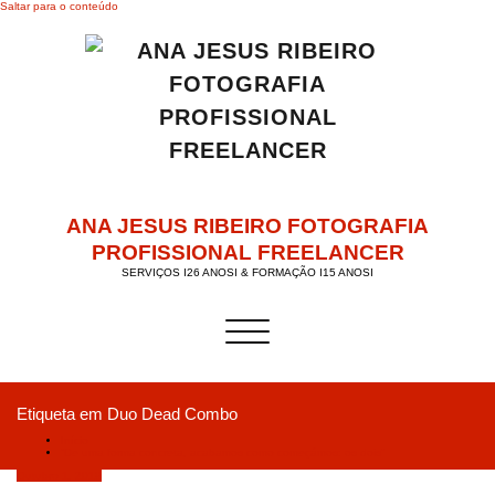
Saltar para o conteúdo
ANA JESUS RIBEIRO FOTOGRAFIA
PROFISSIONAL FREELANCER
SERVIÇOS I26 ANOSI & FORMAÇÃO I15 ANOSI
Alternar a navegação
Etiqueta em Duo Dead Combo
Início
“De uma forma concreta, acabamos como começámos: os dois”
Outubro 1, 2019