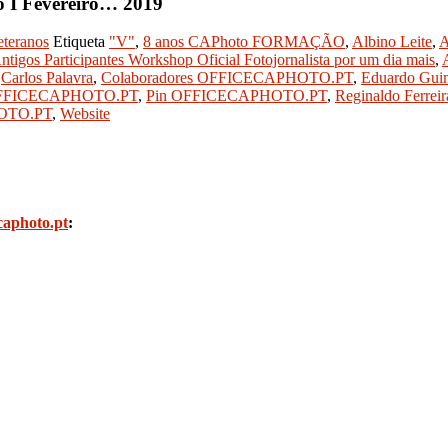
I Fevereiro… 2019
eteranos
Etiqueta
"V"
,
8 anos CAPhoto FORMAÇÃO
,
Albino Leite
,
A
ntigos Participantes Workshop Oficial Fotojornalista por um dia mais
,
,
Carlos Palavra
,
Colaboradores OFFICECAPHOTO.PT
,
Eduardo Gui
FFICECAPHOTO.PT
,
Pin OFFICECAPHOTO.PT
,
Reginaldo Ferreir
HOTO.PT
,
Website
caphoto.pt
: