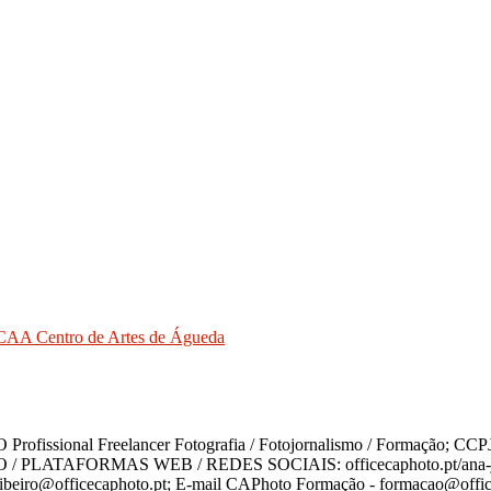
o CAA Centro de Artes de Águeda
ofissional Freelancer Fotografia / Fotojornalismo / Formação;
 / PLATAFORMAS WEB / REDES SOCIAIS: officecaphoto.pt/ana-jesus-
ribeiro@officecaphoto.pt; E-mail CAPhoto Formação - formacao@offic