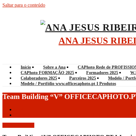
Saltar para o conteúdo
ANA JESUS RIB
Início
Sobre a Ana
CAPhoto Rede de PROFISSIO
CAPhoto FORMAÇÃO 2025
Formadores 2025
W.
Colaboradores 2025
Parceiros 2025
Modelo / Portf
Modelo / Portfólio www.officecaphoto.pt I Produtos
Team Building “V” OFFICECAPHOTO.PT I
Início
Team Building “V” OFFICECAPHOTO.PT I Janeiro I Fever
Janeiro 12, 2019