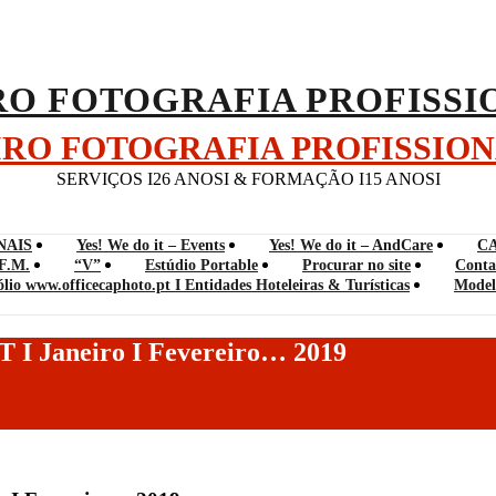
EIRO FOTOGRAFIA PROFISSIO
SERVIÇOS I26 ANOSI & FORMAÇÃO I15 ANOSI
NAIS
Yes! We do it – Events
Yes! We do it – AndCare
C
F.M.
“V”
Estúdio Portable
Procurar no site
Conta
ólio www.officecaphoto.pt I Entidades Hoteleiras & Turísticas
Model
 Janeiro I Fevereiro… 2019
eiro… 2019