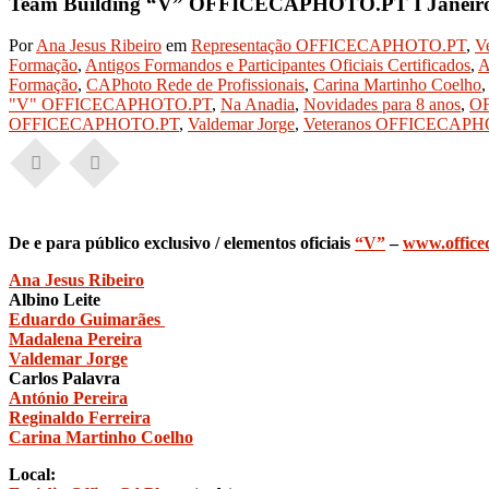
Team Building “V” OFFICECAPHOTO.PT I Janeiro 
Por
Ana Jesus Ribeiro
em
Representação OFFICECAPHOTO.PT
,
V
Formação
,
Antigos Formandos e Participantes Oficiais Certificados
,
A
Formação
,
CAPhoto Rede de Profissionais
,
Carina Martinho Coelho
"V" OFFICECAPHOTO.PT
,
Na Anadia
,
Novidades para 8 anos
,
O
OFFICECAPHOTO.PT
,
Valdemar Jorge
,
Veteranos OFFICECAP
De e para público exclusivo / elementos oficiais
“V”
–
www.office
Ana Jesus Ribeiro
Albino Leite
Eduardo Guimarães
Madalena Pereira
Valdemar Jorge
Carlos Palavra
António Pereira
Reginaldo Ferreira
Carina Martinho Coelho
Local: