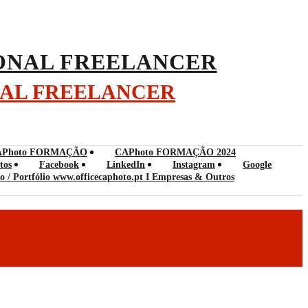
NAL FREELANCER
APhoto FORMAÇÃO
CAPhoto FORMAÇÃO 2024
tos
Facebook
LinkedIn
Instagram
Google
o / Portfólio www.officecaphoto.pt I Empresas & Outros