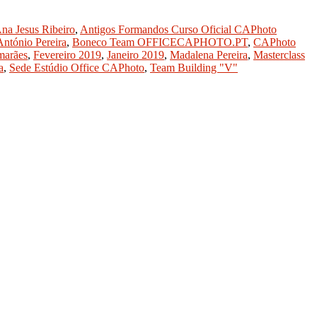
na Jesus Ribeiro
,
Antigos Formandos Curso Oficial CAPhoto
António Pereira
,
Boneco Team OFFICECAPHOTO.PT
,
CAPhoto
marães
,
Fevereiro 2019
,
Janeiro 2019
,
Madalena Pereira
,
Masterclass
a
,
Sede Estúdio Office CAPhoto
,
Team Building "V"