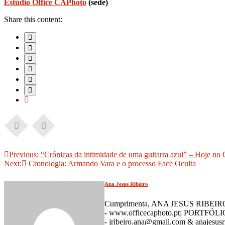
Estúdio Office CAPhoto
(sede)
Share this content:
Navegação
Previous:
“Crónicas da intimidade de uma guitarra azul” – Hoje n
Next:
Cronologia: Armando Vara e o processo Face Oculta
de
artigos
Ana Jesus Ribeiro
Cumprimenta, ANA JESUS RIBEIRO Pr
- www.officecaphoto.pt; PORTFÓLIO
- jribeiro.ana@gmail.com & anajesus