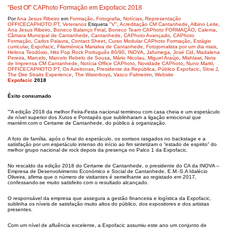
“Best Of” CAPhoto Formação em Expofacic 2018
Por
Ana Jesus Ribeiro
em
Formação
,
Fotografia
,
Notícias
,
Representação
OFFICECAPHOTO.PT
,
Veteranos
Etiqueta
"V"
,
Acreditação CM Cantanhede
,
Albino Leite
,
Ana Jesus Ribeiro
,
Boneco Balanço Final
,
Boneco Team CAPhoto FORMAÇÃO
,
Calema
,
Câmara Municipal de Cantanhede
,
Cantanhede
,
CAPhoto Avançado
,
CAPhoto
Formação
,
Carlos Palavra
,
Contact Sheet
,
Curso Modular CAPhoto Formação
,
Estágio
curricular
,
Expofacic
,
Filarmónica Marialva de Cantanhede
,
Fotojornalista por um dia mais
,
Helena Teodósio
,
Hits Pop Rock Português 80/90
,
INOVA
,
Jafumega
,
José Cid
,
Madalena
Pereira
,
Marcelo
,
Marcelo Rebelo de Sousa
,
Mário Nicolau
,
Miguel Araújo
,
Mishlawi
,
Nota
de Imprensa CM Cantanhede
,
Notícia Office CAPhoto
,
Novidade CAPhoto
,
Nuno Markl
,
OFFICECAPHOTO.PT
,
Os Azeitonas
,
Presidente da República
,
Público Expofacic
,
Slow J
,
The Dire Straits Experience
,
The Waterboys
,
Vasco Palmeirim
,
Website
Expofacic
2018
Êxito consumado
“”A edição 2018 da melhor Feira-Festa nacional terminou com casa cheia e um espetáculo
de nível superior dos Xutos e Pontapés que sublinharam a ligação emocional que
mantém com o Certame de Cantanhede, do público à organização.
A foto de família, após o final do espetáculo, os sorrisos rasgados no backstage e a
satisfação por um espetáculo intenso do início ao fim sintetizam o “estado de espirito” do
melhor grupo nacional de rock depois da presença no Palco 1 da Expofacic.
No rescaldo da edição 2018 do Certame de Cantanhede, o presidente do CA da INOVA –
Empresa de Desenvolvimento Económico e Social de Cantanhede, E.M.-S.A Idalécio
Oliveira, afirma que o número de visitantes é semelhante ao registado em 2017,
confessando-se muito satisfeito com o resultado alcançado.
O responsável da empresa que assegura a gestão financeira e logística da Expofacic,
sublinha os níveis de satisfação muito altos do público, dos expositores e dos artistas
presentes.
Com um nível de afluência excelente, a Expofacic assumiu este ano um conjunto de