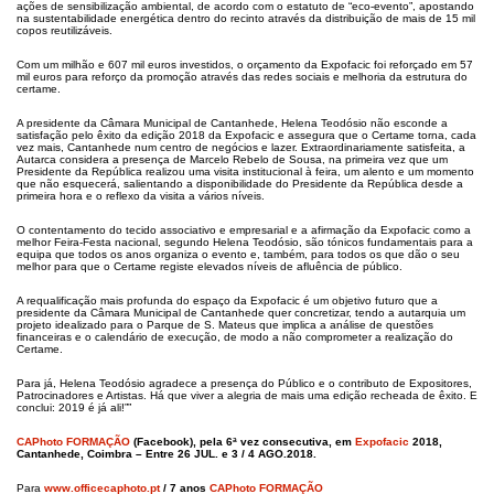
ações de sensibilização ambiental, de acordo com o estatuto de “eco-evento”, apostando
na sustentabilidade energética dentro do recinto através da distribuição de mais de 15 mil
copos reutilizáveis.
Com um milhão e 607 mil euros investidos, o orçamento da Expofacic foi reforçado em 57
mil euros para reforço da promoção através das redes sociais e melhoria da estrutura do
certame.
A presidente da Câmara Municipal de Cantanhede, Helena Teodósio não esconde a
satisfação pelo êxito da edição 2018 da Expofacic e assegura que o Certame torna, cada
vez mais, Cantanhede num centro de negócios e lazer. Extraordinariamente satisfeita, a
Autarca considera a presença de Marcelo Rebelo de Sousa, na primeira vez que um
Presidente da República realizou uma visita institucional à feira, um alento e um momento
que não esquecerá, salientando a disponibilidade do Presidente da República desde a
primeira hora e o reflexo da visita a vários níveis.
O contentamento do tecido associativo e empresarial e a afirmação da Expofacic como a
melhor Feira-Festa nacional, segundo Helena Teodósio, são tónicos fundamentais para a
equipa que todos os anos organiza o evento e, também, para todos os que dão o seu
melhor para que o Certame registe elevados níveis de afluência de público.
A requalificação mais profunda do espaço da Expofacic é um objetivo futuro que a
presidente da Câmara Municipal de Cantanhede quer concretizar, tendo a autarquia um
projeto idealizado para o Parque de S. Mateus que implica a análise de questões
financeiras e o calendário de execução, de modo a não comprometer a realização do
Certame.
Para já, Helena Teodósio agradece a presença do Público e o contributo de Expositores,
Patrocinadores e Artistas. Há que viver a alegria de mais uma edição recheada de êxito. E
conclui: 2019 é já ali!””
CAPhoto FORMAÇÃO
(Facebook), pela 6ª vez consecutiva, em
Expofacic
2018,
Cantanhede, Coimbra – Entre 26 JUL. e 3 / 4 AGO.2018.
Para
www.officecaphoto.pt
/ 7 anos
CAPhoto FORMAÇÃO