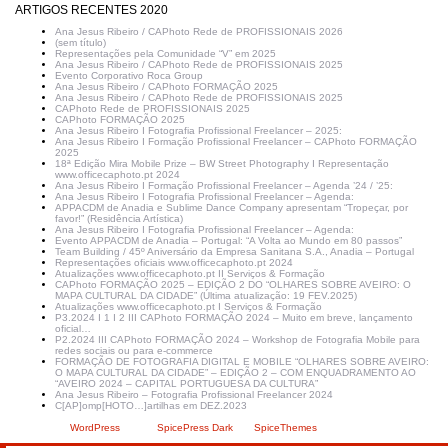
ARTIGOS RECENTES 2020
Ana Jesus Ribeiro / CAPhoto Rede de PROFISSIONAIS 2026
(sem título)
Representações pela Comunidade “V” em 2025
Ana Jesus Ribeiro / CAPhoto Rede de PROFISSIONAIS 2025
Evento Corporativo Roca Group
Ana Jesus Ribeiro / CAPhoto FORMAÇÃO 2025
Ana Jesus Ribeiro / CAPhoto Rede de PROFISSIONAIS 2025
CAPhoto Rede de PROFISSIONAIS 2025
CAPhoto FORMAÇÃO 2025
Ana Jesus Ribeiro I Fotografia Profissional Freelancer – 2025:
Ana Jesus Ribeiro I Formação Profissional Freelancer – CAPhoto FORMAÇÃO
2025
18ª Edição Mira Mobile Prize – BW Street Photography I Representação
www.officecaphoto.pt 2024
Ana Jesus Ribeiro I Formação Profissional Freelancer – Agenda ’24 / ’25:
Ana Jesus Ribeiro I Fotografia Profissional Freelancer – Agenda:
APPACDM de Anadia e Sublime Dance Company apresentam “Tropeçar, por
favor!” (Residência Artística)
Ana Jesus Ribeiro I Fotografia Profissional Freelancer – Agenda:
Evento APPACDM de Anadia – Portugal: “A Volta ao Mundo em 80 passos”
Team Building / 45º Aniversário da Empresa Sanitana S.A., Anadia – Portugal
Representações oficiais www.officecaphoto.pt 2024
Atualizações www.officecaphoto.pt II Serviços & Formação
CAPhoto FORMAÇÃO 2025 – EDIÇÃO 2 DO “OLHARES SOBRE AVEIRO: O
MAPA CULTURAL DA CIDADE” (Última atualização: 19 FEV.2025)
Atualizações www.officecaphoto.pt I Serviços & Formação
P3.2024 I 1 I 2 III CAPhoto FORMAÇÃO 2024 – Muito em breve, lançamento
oficial…
P2.2024 III CAPhoto FORMAÇÃO 2024 – Workshop de Fotografia Mobile para
redes sociais ou para e-commerce
FORMAÇÃO DE FOTOGRAFIA DIGITAL E MOBILE “OLHARES SOBRE AVEIRO:
O MAPA CULTURAL DA CIDADE” – EDIÇÃO 2 – COM ENQUADRAMENTO AO
“AVEIRO 2024 – CAPITAL PORTUGUESA DA CULTURA”
Ana Jesus Ribeiro – Fotografia Profissional Freelancer 2024
C[AP]omp[HOTO…]artilhas em DEZ.2023
Criado com
WordPress
| Tema:
SpicePress Dark
por
SpiceThemes