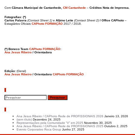
Com
Câmara Municipal de Cantanhede,
CM Cantanhede
–
Créditos Nota de Imprensa.
Fotografias: (*)
Carlos Palavra
(Contact Sheet 1)
e
Albino Leite
(Contact Sheet 2)
/ Office CAPhoto
–
Estagiários Oficiais
CAPhoto FORMAÇÃO
2017 / 2018.
(*) Boneco Team
CAPhoto FORMAÇÃO
:
Ana Jesus Ribeiro
/ Orientadora
Edição:
(Geral)
Ana Jesus Ribeiro
/ Orientadora
CAPhoto FORMAÇÃO
Pesquisar
Artigos recentes
Ana Jesus Ribeiro / CAPhoto Rede de PROFISSIONAIS 2026
Janeiro 13, 2026
(sem título)
Dezembro 24, 2025
Representações pela Comunidade “V” em 2025
Novembro 30, 2025
Ana Jesus Ribeiro / CAPhoto Rede de PROFISSIONAIS 2025
Outubro 2, 2025
Evento Corporativo Roca Group
Junho 27, 2025