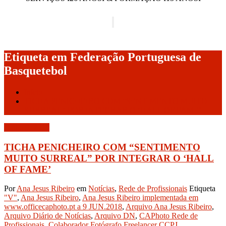
Alternar a navegação
Etiqueta em Federação Portuguesa de
Basquetebol
Início
TICHA PENICHEIRO COM “SENTIMENTO MUITO
SURREAL” POR INTEGRAR O ‘HALL OF FAME’
Junho 9, 2019
TICHA PENICHEIRO COM “SENTIMENTO
MUITO SURREAL” POR INTEGRAR O ‘HALL
OF FAME’
Por
Ana Jesus Ribeiro
em
Notícias
,
Rede de Profissionais
Etiqueta
"V"
,
Ana Jesus Ribeiro
,
Ana Jesus Ribeiro implementada em
www.officecaphoto.pt a 9 JUN.2018
,
Arquivo Ana Jesus Ribeiro
,
Arquivo Diário de Notícias
,
Arquivo DN
,
CAPhoto Rede de
Profissionais
,
Colaborador Fotógrafo Freelancer CCPJ
,