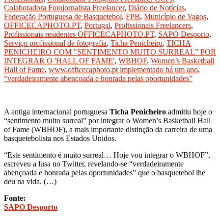
Colaboradora Fotojornalista Freelancer
,
Diário de Notícias
,
Federação Portuguesa de Basquetebol
,
FPB
,
Município de Vagos
,
OFFICECAPHOTO.PT
,
Portugal
,
Profissionais Freelancers
,
Profissionais residentes OFFICECAPHOTO.PT
,
SAPO Desporto
,
Serviço profissional de fotografia
,
Ticha Penicheiro
,
TICHA
PENICHEIRO COM "SENTIMENTO MUITO SURREAL” POR
INTEGRAR O 'HALL OF FAME'
,
WBHOF
,
Women’s Basketball
Hall of Fame
,
www.officecaphoto.pt implementado há um ano
,
“verdadeiramente abençoada e honrada pelas oportunidades”
A antiga internacional portuguesa
Ticha Penicheiro
admitiu hoje o
“sentimento muito surreal” por integrar o Women’s Basketball Hall
of Fame (WBHOF), a mais importante distinção da carreira de uma
basquetebolista nos Estados Unidos.
“Este sentimento é muito surreal… Hoje vou integrar o WBHOF”,
escreveu a lusa no Twitter, revelando-se “verdadeiramente
abençoada e honrada pelas oportunidades” que o basquetebol lhe
deu na vida. (…)
Fonte:
SAPO Desporto