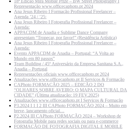
18ª Edição Mira Mobile Prize – BW Street Photography I
Representação www.officecaphoto.pt 2024
Ana Jesus Ribeiro I Formação Profissional Freelancer –
Agenda ’24 / ’25:
Ana Jesus Ribeiro I Fotografia Profissional Freelancer –
Agenda:
APPACDM de Anadia e Sublime Dance Company
apresentam “Tropeçar, por favor!” (Residência Artística)
Ana Jesus Ribeiro I Fotografia Profissional Freelancer –
Agenda:
Evento APPACDM de Anadia – Portugal: “A Volta ao
Mundo em 80 passos”
Team Building / 45º Aniversário da Empresa Sanitana S.A.,
Anadia – Portugal
Representações oficiais www.officecaphoto.pt 2024
Atualizações www.officecaphoto.pt II Serviços & Formação
CAPhoto FORMAÇÃO 2025 – EDIÇÃO 2 DO
“OLHARES SOBRE AVEIRO: O MAPA CULTURAL DA
CIDADE” (Última atualização: 19 FEV.2025)
Atualizações www.officecaphoto.pt I Serviços & Formação
P3.2024 I 1 I 2 III CAPhoto FORMAÇÃO 2024 – Muito em
breve, lançamento oficial…
P2.2024 III CAPhoto FORMAÇÃO 2024 – Workshop de
Fotografia Mobile para redes sociais ou para e-commerce
FORMAÇÃO DE FOTOGRAFIA DIGITAL E MOBILE