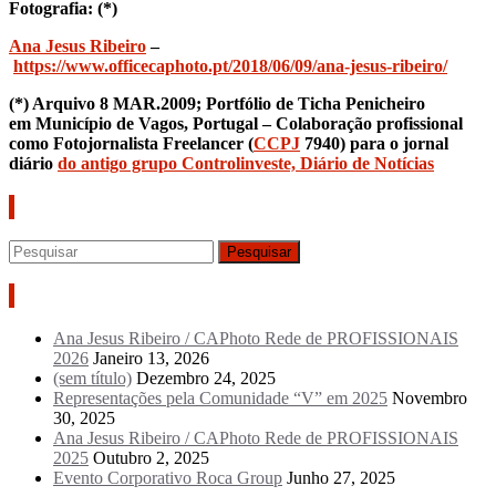
Fotografia: (*)
Ana Jesus Ribeiro
–
https://www.officecaphoto.pt/2018/06/09/ana-jesus-ribeiro/
(*) Arquivo 8 MAR.2009; Portfólio de Ticha Penicheiro
em
Município de Vagos, Portugal
– Colaboração profissional
como Fotojornalista Freelancer (
CCPJ
7940) para o jornal
diário
do antigo grupo C
ontrolinveste, Diário de Notícias
Pesquisar
Artigos recentes
Ana Jesus Ribeiro / CAPhoto Rede de PROFISSIONAIS
2026
Janeiro 13, 2026
(sem título)
Dezembro 24, 2025
Representações pela Comunidade “V” em 2025
Novembro
30, 2025
Ana Jesus Ribeiro / CAPhoto Rede de PROFISSIONAIS
2025
Outubro 2, 2025
Evento Corporativo Roca Group
Junho 27, 2025