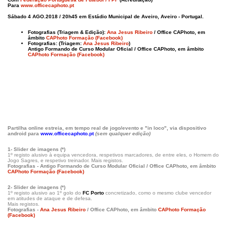
Para
www.officecaphoto.pt
Sábado 4 AGO.2018 / 20h45 em
Estádio Municipal de Aveiro, Aveiro - Portugal.
Fotografias (Triagem & Edição):
Ana Jesus Ribeiro
/ Office CAPhoto, em
âmbito
CAPhoto Formação (Facebook)
Fotografias: (Triagem:
Ana Jesus Ribeiro
)
Antigo Formando de Curso Modular Oficial / Office CAPhoto, em âmbito
CAPhoto Formação (Facebook)
Partilha online estreia, em tempo real de jogo/evento e "in loco", via dispositivo
android para
www.officecaphoto.pt
(sem qualquer edição)
1- Slider de imagens (*)
1º registo alusivo à equipa vencedora, respetivos marcadores, de entre eles, o Homem do
Jogo Sagres, e respetivo treinador. Mais registos.
Fotografias - Antigo Formando de Curso Modular Oficial / Office CAPhoto, em âmbito
CAPhoto Formação (Facebook)
2- Slider de imagens (*)
1º registo alusivo ao 1º golo do
FC Porto
concretizado, como o mesmo clube vencedor
em atitudes de ataque e de defesa.
Mais registos.
Fotografias -
Ana Jesus Ribeiro
/ Office CAPhoto, em âmbito
CAPhoto Formação
(Facebook)