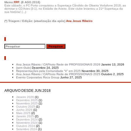
Memo
FPF
: (8 AGO.2018)
Este sábado, o FC Porto conquistou a Supertaça Cândido de Oliveira Vodafone 2018, ao
derrotar o CD Aves (3-1), no Estádio de Aveiro. Este clube levantou a 21ª Supertaça da
sua história! (...)
(*) Triagem / Edição:
(atualização dia após)
Ana Jesus Ribeiro
Pesquisar
Artigos recentes
Ana Jesus Ribeiro / CAPhoto Rede de PROFISSIONAIS 2026
Janeiro 13, 2026
(sem título)
Dezembro 24, 2025
Representações pela Comunidade “V” em 2025
Novembro 30, 2025
Ana Jesus Ribeiro / CAPhoto Rede de PROFISSIONAIS 2025
Outubro 2, 2025
Evento Corporativo Roca Group
Junho 27, 2025
ARQUIVO DESDE JUN.2018
Janeiro 2026
(1)
Dezembro 2025
(1)
Novembro 2025
(1)
Outubro 2025
(1)
Junho 2025
(1)
Maio 2025
(2)
Janeiro 2025
(2)
Dezembro 2024
(2)
Novembro 2024
(1)
Outubro 2024
(2)
Setembro 2024
(1)