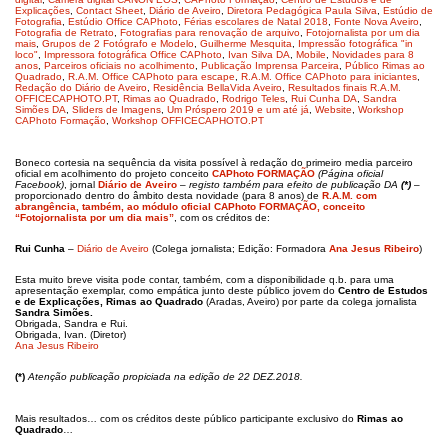
Explicações
,
Contact Sheet
,
Diário de Aveiro
,
Diretora Pedagógica Paula Silva
,
Estúdio de
Fotografia
,
Estúdio Office CAPhoto
,
Férias escolares de Natal 2018
,
Fonte Nova Aveiro
,
Fotografia de Retrato
,
Fotografias para renovação de arquivo
,
Fotojornalista por um dia
mais
,
Grupos de 2 Fotógrafo e Modelo
,
Guilherme Mesquita
,
Impressão fotográfica "in
loco"
,
Impressora fotográfica Office CAPhoto
,
Ivan Silva DA
,
Mobile
,
Novidades para 8
anos
,
Parceiros oficiais no acolhimento
,
Publicação Imprensa Parceira
,
Público Rimas ao
Quadrado
,
R.A.M. Office CAPhoto para escape
,
R.A.M. Office CAPhoto para iniciantes
,
Redação do Diário de Aveiro
,
Residência BellaVida Aveiro
,
Resultados finais R.A.M.
OFFICECAPHOTO.PT
,
Rimas ao Quadrado
,
Rodrigo Teles
,
Rui Cunha DA
,
Sandra
Simões DA
,
Sliders de Imagens
,
Um Próspero 2019 e um até já
,
Website
,
Workshop
CAPhoto Formação
,
Workshop OFFICECAPHOTO.PT
Boneco cortesia na sequência da visita possível à redação do primeiro media parceiro
oficial em acolhimento do projeto conceito
CAPhoto FORMAÇÃO
(Página oficial
Facebook)
, jornal
Diário de Aveiro
–
registo também para efeito de publicação DA
(*)
–
proporcionado dentro do âmbito desta novidade (para 8 anos) de
R.A.M. com
abrangência, também, ao módulo oficial CAPhoto FORMAÇÃO, conceito
“Fotojornalista por um dia mais”
, com os créditos de:
Rui Cunha
–
Diário de Aveiro
(Colega jornalista; Edição: Formadora
Ana Jesus Ribeiro
)
Esta muito breve visita pode contar, também, com a disponibilidade q.b. para uma
apresentação exemplar, como empática junto deste público jovem do
Centro de Estudos
e de Explicações,
Rimas ao Quadrado
(Aradas, Aveiro) por parte da colega jornalista
Sandra Simões.
Obrigada, Sandra e Rui.
Obrigada, Ivan. (Diretor)
Ana Jesus Ribeiro
(*)
Atenção publicação propiciada na edição de 22 DEZ.2018.
Mais resultados… com os créditos deste público participante exclusivo do
Rimas ao
Quadrado
…