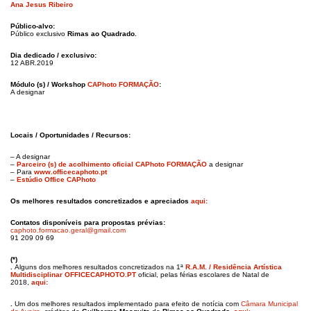
Ana Jesus Ribeiro
Público-alvo:
Público exclusivo
Rimas ao Quadrado.
Dia dedicado / exclusivo:
12 ABR.2019
Módulo (s) / Workshop
CAPhoto FORMAÇÃO
:
A designar
Locais / Oportunidades / Recursos:
– A designar
–
Parceiro (s) de acolhimento oficial CAPhoto FORMAÇÃO
a designar
– Para
www.officecaphoto.pt
–
Estúdio Office CAPhoto
Os melhores resultados concretizados e apreciados
aqui:
Contatos disponíveis para propostas prévias:
caphoto.formacao.geral@gmail.
com
91 209 09 69
(*)
.
Alguns dos melhores resultados concretizados na 1ª
R.A.M. / Residência Artística
Multidisciplinar OFFICECAPHOTO.PT
oficial, pelas férias escolares de Natal de
2018,
aqui:
.
Um dos melhores resultados implementado para efeito de notícia com
Câmara Municipal