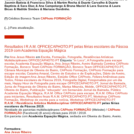
Jasmin Batista & Francisca Silva & Martim Rocha & Duarte Carvalho & Duarte
Baptista & Sara Dias & Ana Campolargo & Bruna Maciel & Lara Sucena & Laura
Bicas & Matilde Simões & Mariana Gordinho.
(*)
Créditos Boneco Team
CAPhoto FORMAÇÃO
(…)
Para atualização.
Abril 20, 2019
Resultados I R.A.M. OFFICECAPHOTO.PT pelas férias escolares da Páscoa
2019 com Academia Equação Mágica
Por
Ana Jesus Ribeiro
em
Escrita
,
Formação
,
Fotografia
,
Residências Artísticas
Multidisciplinares OFFICECAPHOTO.PT
Etiqueta
"In Loco"
,
A Fotografia para escape
escolar
,
Academia Equação Mágica
,
Ana Jesus Ribeiro
,
Aveiro Bairrada Coimbra CAPhoto
Formação
,
Boneco Team CAPhoto FORMAÇÃO
,
Boneco Team OFFICECAPHOTO.PT
,
Câmara Municipal de Oliveira do Bairro
,
CAPhoto Formação
,
CAPhoto Formação para
escape escolar
,
Catarina Amaral
,
Centro de Estudos e de Explicações
,
Diário de Aveiro
,
Edição de imagem Ana Jesus Ribeiro
,
Estúdio Office CAPhoto
,
Felizes Amêndoas para
Todos
,
Férias escolares de Páscoa 2019
,
Fotografia Digital
,
Fotojornalista por um dia
mais
,
Happy Hour de Fotografia para escape OFFICECAPHOTO.PT
,
Jornal da Bairrada
,
Junta de Freguesia de Oliveira do Bairro
,
Marisa Miranda
,
Mobile
,
OFFICECAPHOTO.PT
,
Oliveira do Bairro
,
Publicação "rebuçado" em Semanário Jornal da Bairrada
,
Público
Academia Equação Mágica
,
R.A.M. Office CAPhoto para escape
,
R.A.M. Office CAPhoto
para iniciantes
,
Resultados finais R.A.M. OFFICECAPHOTO.PT
,
Workshop CAPhoto
Formação
,
Workshop de escrita para a notícia
,
Workshop OFFICECAPHOTO.PT
R.A.M. / Residência Artística Multidisciplinar OFFICECAPHOTO.PT
pelas
férias
escolares da Páscoa 2019.
Novidade de parcerias multidisciplinares
CAPhoto FORMAÇÃO
(Website) /
CAPhoto
FORMAÇÃO
(Facebook) (8 anos) oficiais para 2018 / 2019.
Em parceria com
Academia Equação Mágica
, sediada em Oliveira do Bairro, Aveiro.
Formadora:
Ana Jesus Ribeiro