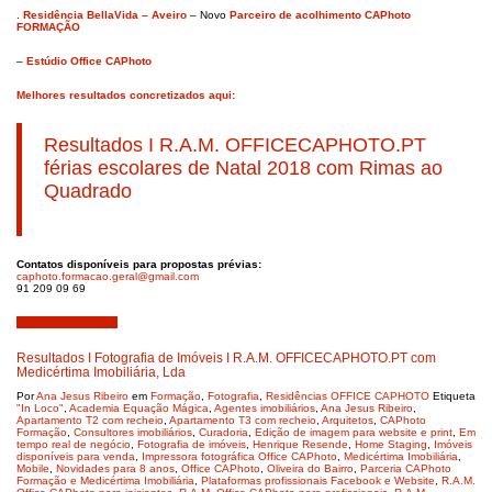
.
Residência BellaVida – Aveiro
– Novo
Parceiro de acolhimento CAPhoto
FORMAÇÃO
–
Estúdio Office CAPhoto
Melhores resultados concretizados aqui:
Resultados I R.A.M. OFFICECAPHOTO.PT
férias escolares de Natal 2018 com Rimas ao
Quadrado
Contatos disponíveis para propostas prévias:
caphoto.formacao.geral@gmail.
com
91 209 09 69
Novembro 28, 2018
Resultados I Fotografia de Imóveis I R.A.M. OFFICECAPHOTO.PT com
Medicértima Imobiliária, Lda
Por
Ana Jesus Ribeiro
em
Formação
,
Fotografia
,
Residências OFFICE CAPHOTO
Etiqueta
"In Loco"
,
Academia Equação Mágica
,
Agentes imobiliários
,
Ana Jesus Ribeiro
,
Apartamento T2 com recheio
,
Apartamento T3 com recheio
,
Arquitetos
,
CAPhoto
Formação
,
Consultores imobiliários
,
Curadoria
,
Edição de imagem para website e print
,
Em
tempo real de negócio
,
Fotografia de imóveis
,
Henrique Resende
,
Home Staging
,
Imóveis
disponíveis para venda
,
Impressora fotográfica Office CAPhoto
,
Medicértima Imobiliária
,
Mobile
,
Novidades para 8 anos
,
Office CAPhoto
,
Oliveira do Bairro
,
Parceria CAPhoto
Formação e Medicértima Imobiliária
,
Plataformas profissionais Facebook e Website
,
R.A.M.