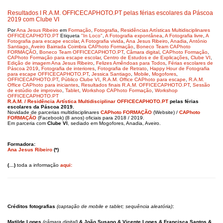
Resultados I R.A.M. OFFICECAPHOTO.PT pelas férias escolares da Páscoa
2019 com Clube VI
Por
Ana Jesus Ribeiro
em
Formação
,
Fotografia
,
Residências Artísticas Multidisciplinares
OFFICECAPHOTO.PT
Etiqueta
"In Loco"
,
A Fotografia expontânea
,
A Fotografia livre
,
A
Fotografia para escape escolar
,
A Fotografia vivida
,
Ana Jesus Ribeiro
,
Anadia
,
António
Santiago
,
Aveiro Bairrada Coimbra CAPhoto Formação
,
Boneco Team CAPhoto
FORMAÇÃO
,
Boneco Team OFFICECAPHOTO.PT
,
Câmara digital
,
CAPhoto Formação
,
CAPhoto Formação para escape escolar
,
Centro de Estudos e de Explicações
,
Clube VI
,
Edição de imagem Ana Jesus Ribeiro
,
Felizes Amêndoas para Todos
,
Férias escolares de
Páscoa 2019
,
Fotografia de interiores
,
Fotografia de Retrato
,
Happy Hour de Fotografia
para escape OFFICECAPHOTO.PT
,
Jessica Santiago
,
Mobile
,
Mogofores
,
OFFICECAPHOTO.PT
,
Público Clube VI
,
R.A.M. Office CAPhoto para escape
,
R.A.M.
Office CAPhoto para iniciantes
,
Resultados finais R.A.M. OFFICECAPHOTO.PT
,
Sessão
de estúdio de improviso
,
Tablet
,
Workshop CAPhoto Formação
,
Workshop
OFFICECAPHOTO.PT
R.A.M. / Residência Artística Multidisciplinar OFFICECAPHOTO.PT
pelas
férias
escolares da Páscoa 2019.
Novidade de parcerias multidisciplinares
CAPhoto FORMAÇÃO
(Website) /
CAPhoto
FORMAÇÃO
(Facebook) (8 anos) oficiais para 2018 / 2019.
Em parceria com
Clube VI
, sediado em Mogofores, Anadia, Aveiro.
Formadora:
Ana Jesus Ribeiro
(*)
(…)
toda a informação
aqui:
Créditos fotografias
(captação de mobile e tablet; sequência aleatória)
:
Matilde Lopes
(câmara digital)
& João Susano & Vicente Lopes & Francisca Santos &