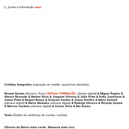
(…)
toda a informação
aqui:
Créditos fotografias
(captação de mobile; sequência aleatória)
:
Renato Santos
(Boneco Team
CAPhoto FORMAÇÃO
; câmara digital)
& Miguel Ângelo &
Afonso Resende & Martim Silva & Joaquim Oliveira & João Pinto & Sofia Justiniano &
Joana Pinto & Raquel Bouça & Gonçalo Santos & Joana Simões & Maria Salomé
(câmara digital)
& Maria Abrantes
(câmara digital)
& Rodrigo Oliveira & Ricardo Santos
& Marcos Cardoso
(câmara digital)
& Carlos Silva & Bia Sousa.
Texto
(Âmbito de workshop de escrita / notícia):
Oliveira do Bairro mais verde. Natureza mais rica