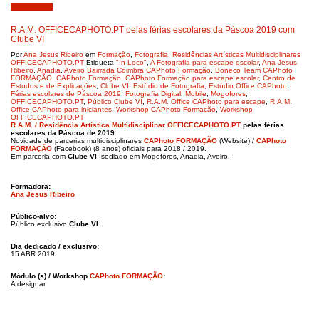
Abril 6, 2019
R.A.M. OFFICECAPHOTO.PT pelas férias escolares da Páscoa 2019 com
Clube VI
Por
Ana Jesus Ribeiro
em
Formação
,
Fotografia
,
Residências Artísticas Multidisciplinares
OFFICECAPHOTO.PT
Etiqueta
"In Loco"
,
A Fotografia para escape escolar
,
Ana Jesus
Ribeiro
,
Anadia
,
Aveiro Bairrada Coimbra CAPhoto Formação
,
Boneco Team CAPhoto
FORMAÇÃO
,
CAPhoto Formação
,
CAPhoto Formação para escape escolar
,
Centro de
Estudos e de Explicações
,
Clube VI
,
Estúdio de Fotografia
,
Estúdio Office CAPhoto
,
Férias escolares de Páscoa 2019
,
Fotografia Digital
,
Mobile
,
Mogofores
,
OFFICECAPHOTO.PT
,
Público Clube VI
,
R.A.M. Office CAPhoto para escape
,
R.A.M.
Office CAPhoto para iniciantes
,
Workshop CAPhoto Formação
,
Workshop
OFFICECAPHOTO.PT
R.A.M. / Residência Artística Multidisciplinar OFFICECAPHOTO.PT
pelas
férias
escolares da Páscoa de 2019.
Novidade de parcerias multidisciplinares
CAPhoto FORMAÇÃO
(Website) /
CAPhoto
FORMAÇÃO
(Facebook) (8 anos) oficiais para 2018 / 2019.
Em parceria com
Clube VI
, sediado em Mogofores, Anadia, Aveiro.
Formadora:
Ana Jesus Ribeiro
Público-alvo:
Público exclusivo
Clube VI.
Dia dedicado / exclusivo:
15 ABR.2019
Módulo (s) / Workshop
CAPhoto FORMAÇÃO
:
A designar