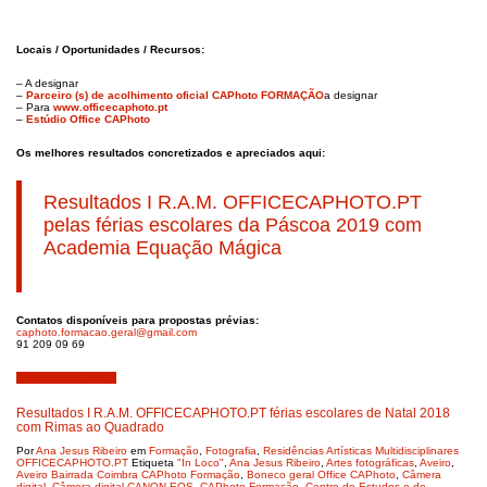
Locais / Oportunidades / Recursos:
– A designar
–
Parceiro (s) de acolhimento oficial CAPhoto FORMAÇÃO
a designar
– Para
www.officecaphoto.pt
–
Estúdio Office CAPhoto
Os melhores resultados concretizados e apreciados aqui:
Resultados I R.A.M. OFFICECAPHOTO.PT
pelas férias escolares da Páscoa 2019 com
Academia Equação Mágica
Contatos disponíveis para propostas prévias:
caphoto.formacao.geral@gmail.
com
91 209 09 69
Dezembro 21, 2018
Resultados I R.A.M. OFFICECAPHOTO.PT férias escolares de Natal 2018
com Rimas ao Quadrado
Por
Ana Jesus Ribeiro
em
Formação
,
Fotografia
,
Residências Artísticas Multidisciplinares
OFFICECAPHOTO.PT
Etiqueta
"In Loco"
,
Ana Jesus Ribeiro
,
Artes fotográficas
,
Aveiro
,
Aveiro Bairrada Coimbra CAPhoto Formação
,
Boneco geral Office CAPhoto
,
Câmera
digital
,
Câmera digital CANON EOS
,
CAPhoto Formação
,
Centro de Estudos e de