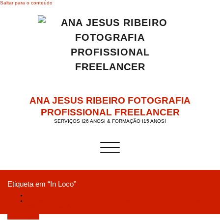
Saltar para o conteúdo
ANA JESUS RIBEIRO FOTOGRAFIA
PROFISSIONAL FREELANCER
SERVIÇOS I26 ANOSI & FORMAÇÃO I15 ANOSI
Alternar a navegação
Etiqueta em “In Loco”
Início
Resultados I R.A.M. OFFICECAPHOTO.PT pelas férias escolares da Páscoa
2019 com Clube VI
Abril 24, 2019