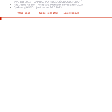
“AVEIRO 2024 – CAPITAL PORTUGUESA DA CULTURA”
Ana Jesus Ribeiro – Fotografia Profissional Freelancer 2024
C[AP]omp[HOTO…]artilhas em DEZ.2023
Criado com
WordPress
| Tema:
SpicePress Dark
por
SpiceThemes