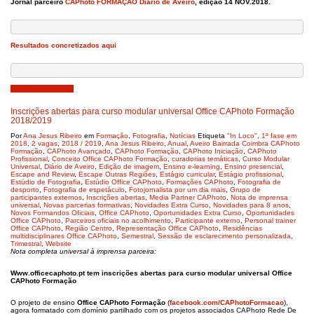
Jornal parceiro
CAPhoto FORMAÇÃO
Diário de Aveiro
, edição 14 NOV.2018.
Resultados concretizados aqui
Setembro 19, 2018
Inscrições abertas para curso modular universal Office CAPhoto Formação
2018/2019
Por
Ana Jesus Ribeiro
em
Formação
,
Fotografia
,
Notícias
Etiqueta
"In Loco"
,
1ª fase em
2018
,
2 vagas
,
2018 / 2019
,
Ana Jesus Ribeiro
,
Anual
,
Aveiro Bairrada Coimbra CAPhoto
Formação
,
CAPhoto Avançado
,
CAPhoto Formação
,
CAPhoto Iniciação
,
CAPhoto
Profissional
,
Conceito Office CAPhoto Formação
,
curadorias temáticas
,
Curso Modular
Universal
,
Diário de Aveiro
,
Edição de imagem
,
Ensino e-learning
,
Ensino presencial
,
Escape and Review
,
Escape Outras Regiões
,
Estágio curricular
,
Estágio profissional
,
Estúdio de Fotografia
,
Estúdio Office CAPhoto
,
Formações CAPhoto
,
Fotografia de
desporto
,
Fotografia de espetáculo
,
Fotojornalista por um dia mais
,
Grupo de
participantes externos
,
Inscrições abertas
,
Media Partner CAPhoto
,
Nota de imprensa
universal
,
Novas parcerias formativas
,
Novidades Extra Curso
,
Novidades para 8 anos
,
Novos Formandos Oficiais
,
Office CAPhoto
,
Oportunidades Extra Curso
,
Oportunidades
Office CAPhoto
,
Parceiros oficiais no acolhimento
,
Participante externo
,
Personal trainer
Office CAPhoto
,
Região Centro
,
Representação Office CAPhoto
,
Residências
multidisciplinares Office CAPhoto
,
Semestral
,
Sessão de esclarecimento personalizada
,
Trimestral
,
Website
Nota completa universal à imprensa parceira:
Www.officecaphoto.pt tem inscrições abertas para curso modular universal Office
CAPhoto Formação
O projeto de ensino
Office CAPhoto Formação
(
facebook.com/CAPhotoFormacao
),
agora formatado com domínio partilhado com os projetos associados CAPhoto Rede De