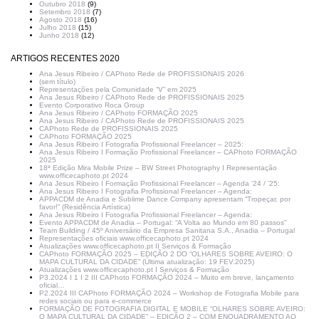
Outubro 2018
(9)
Setembro 2018
(7)
Agosto 2018
(16)
Julho 2018
(15)
Junho 2018
(12)
ARTIGOS RECENTES 2020
Ana Jesus Ribeiro / CAPhoto Rede de PROFISSIONAIS 2026
(sem título)
Representações pela Comunidade “V” em 2025
Ana Jesus Ribeiro / CAPhoto Rede de PROFISSIONAIS 2025
Evento Corporativo Roca Group
Ana Jesus Ribeiro / CAPhoto FORMAÇÃO 2025
Ana Jesus Ribeiro / CAPhoto Rede de PROFISSIONAIS 2025
CAPhoto Rede de PROFISSIONAIS 2025
CAPhoto FORMAÇÃO 2025
Ana Jesus Ribeiro I Fotografia Profissional Freelancer – 2025:
Ana Jesus Ribeiro I Formação Profissional Freelancer – CAPhoto FORMAÇÃO
2025
18ª Edição Mira Mobile Prize – BW Street Photography I Representação
www.officecaphoto.pt 2024
Ana Jesus Ribeiro I Formação Profissional Freelancer – Agenda ’24 / ’25:
Ana Jesus Ribeiro I Fotografia Profissional Freelancer – Agenda:
APPACDM de Anadia e Sublime Dance Company apresentam “Tropeçar, por
favor!” (Residência Artística)
Ana Jesus Ribeiro I Fotografia Profissional Freelancer – Agenda:
Evento APPACDM de Anadia – Portugal: “A Volta ao Mundo em 80 passos”
Team Building / 45º Aniversário da Empresa Sanitana S.A., Anadia – Portugal
Representações oficiais www.officecaphoto.pt 2024
Atualizações www.officecaphoto.pt II Serviços & Formação
CAPhoto FORMAÇÃO 2025 – EDIÇÃO 2 DO “OLHARES SOBRE AVEIRO: O
MAPA CULTURAL DA CIDADE” (Última atualização: 19 FEV.2025)
Atualizações www.officecaphoto.pt I Serviços & Formação
P3.2024 I 1 I 2 III CAPhoto FORMAÇÃO 2024 – Muito em breve, lançamento
oficial…
P2.2024 III CAPhoto FORMAÇÃO 2024 – Workshop de Fotografia Mobile para
redes sociais ou para e-commerce
FORMAÇÃO DE FOTOGRAFIA DIGITAL E MOBILE “OLHARES SOBRE AVEIRO:
O MAPA CULTURAL DA CIDADE” – EDIÇÃO 2 – COM ENQUADRAMENTO AO