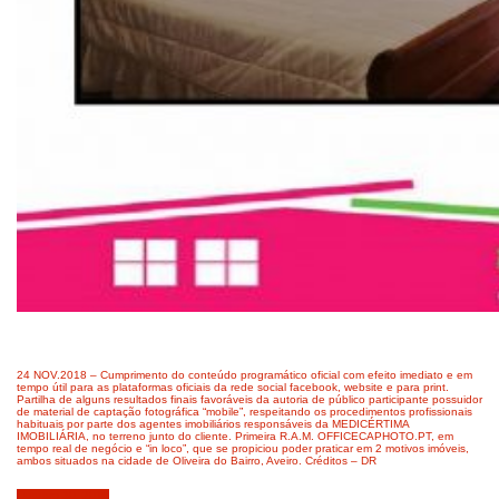
24 NOV.2018 – Cumprimento do conteúdo programático oficial com efeito imediato e em
tempo útil para as plataformas oficiais da rede social facebook, website e para print.
Partilha de alguns resultados finais favoráveis da autoria de público participante possuidor
de material de captação fotográfica “mobile”, respeitando os procedimentos profissionais
habituais por parte dos agentes imobiliários responsáveis da MEDICÉRTIMA
IMOBILIÁRIA, no terreno junto do cliente. Primeira R.A.M. OFFICECAPHOTO.PT, em
tempo real de negócio e “in loco”, que se propiciou poder praticar em 2 motivos imóveis,
ambos situados na cidade de Oliveira do Bairro, Aveiro. Créditos – DR
Outubro 30, 2018