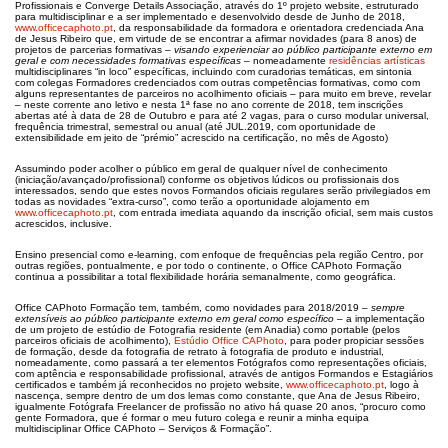
Profissionais e Converge Details Associação, através do 1º projeto website, estruturado
para multidisciplinar e a ser implementado e desenvolvido desde de Junho de 2018,
www.officecaphoto.pt
, da responsabilidade da formadora e orientadora credenciada Ana
de Jesus Ribeiro que, em virtude de se encontrar a afirmar novidades (para 8 anos) de
projetos de parcerias formativas –
visando experienciar ao público participante externo em
geral e com necessidades formativas específicas
– nomeadamente
residências artísticas
multidisciplinares “in loco” específicas, incluindo com curadorias temáticas, em sintonia
com colegas Formadores credenciados com outras competências formativas, como com
alguns representantes de parceiros no acolhimento oficiais – para muito em breve, revelar
– neste corrente ano letivo e nesta 1ª fase no ano corrente de 2018, tem inscrições
abertas até à data de 28 de Outubro e para até 2 vagas, para o curso modular universal,
frequência trimestral, semestral ou anual (até JUL.2019, com oportunidade de
extensibilidade em jeito de “prémio” acrescido na certificação, no mês de Agosto)
Assumindo poder acolher o público em geral de qualquer nível de conhecimento
(iniciação/avançado/profissional) conforme os objetivos lúdicos ou profissionais dos
interessados, sendo que estes novos Formandos oficiais regulares serão privilegiados em
todas as novidades “extra-curso”, como terão a oportunidade alojamento em
www.officecaphoto.pt
, com entrada imediata aquando da inscrição oficial, sem mais custos
acrescidos, inclusive.
Ensino presencial como e-learning, com enfoque de frequências pela região Centro, por
outras regiões, pontualmente, e por todo o continente, o Office CAPhoto Formação
continua a possibilitar a total flexibilidade horária semanalmente, como geográfica.
Office CAPhoto Formação tem, também, como novidades para 2018/2019 –
sempre
extensíveis ao público participante externo em geral como específico
– a implementação
de um projeto de estúdio de Fotografia residente (em Anadia) como portable (pelos
parceiros oficiais de acolhimento),
Estúdio Office CAPhoto
, para poder propiciar sessões
de formação, desde da fotografia de retrato à fotografia de produto e industrial,
nomeadamente, como passará a ter elementos Fotógrafos como representações oficiais,
com aptência e responsabilidade profissional, através de antigos Formandos e Estagiários
certificados e também já reconhecidos no projeto website,
www.officecaphoto.pt
, logo à
nascença, sempre dentro de um dos lemas como constante, que Ana de Jesus Ribeiro,
igualmente Fotógrafa Freelancer de profissão no ativo há quase 20 anos, “procuro como
gente Formadora, que é formar o meu futuro colega e reunir a minha equipa
multidisciplinar Office CAPhoto – Serviços & Formação”.