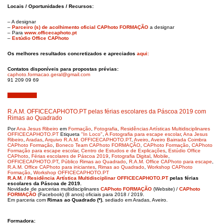
Locais / Oportunidades / Recursos:
– A designar
–
Parceiro (s) de acolhimento oficial CAPhoto FORMAÇÃO
a designar
– Para
www.officecaphoto.pt
–
Estúdio Office CAPhoto
Os melhores resultados concretizados e apreciados
aqui:
Contatos disponíveis para propostas prévias:
caphoto.formacao.geral@gmail.
com
91 209 09 69
Abril 6, 2019
R.A.M. OFFICECAPHOTO.PT pelas férias escolares da Páscoa 2019 com
Rimas ao Quadrado
Por
Ana Jesus Ribeiro
em
Formação
,
Fotografia
,
Residências Artísticas Multidisciplinares
OFFICECAPHOTO.PT
Etiqueta
"In Loco"
,
A Fotografia para escape escolar
,
Ana Jesus
Ribeiro
,
Aradas
,
Arquivo R.A.M. OFFICECAPHOTO.PT
,
Aveiro
,
Aveiro Bairrada Coimbra
CAPhoto Formação
,
Boneco Team CAPhoto FORMAÇÃO
,
CAPhoto Formação
,
CAPhoto
Formação para escape escolar
,
Centro de Estudos e de Explicações
,
Estúdio Office
CAPhoto
,
Férias escolares de Páscoa 2019
,
Fotografia Digital
,
Mobile
,
OFFICECAPHOTO.PT
,
Público Rimas ao Quadrado
,
R.A.M. Office CAPhoto para escape
,
R.A.M. Office CAPhoto para iniciantes
,
Rimas ao Quadrado
,
Workshop CAPhoto
Formação
,
Workshop OFFICECAPHOTO.PT
R.A.M. / Residência Artística Multidisciplinar OFFICECAPHOTO.PT
pelas
férias
escolares da Páscoa de 2019.
Novidade de parcerias multidisciplinares
CAPhoto FORMAÇÃO
(Website) /
CAPhoto
FORMAÇÃO
(Facebook) (8 anos) oficiais para 2018 / 2019.
Em parceria com
Rimas ao Quadrado (*)
, sediado em Aradas, Aveiro.
Formadora: