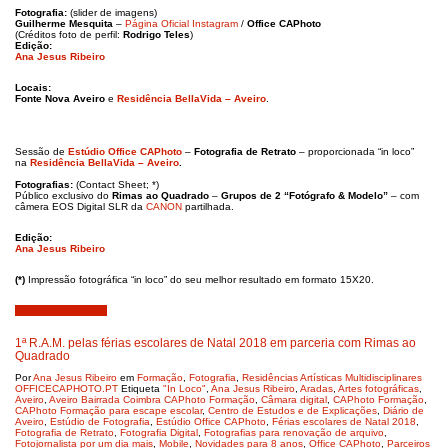
Fotografia:
(slider de imagens)
Guilherme Mesquita
–
Página Oficial Instagram
/
Office CAPhoto
(Créditos foto de perfil:
Rodrigo Teles
)
Edição:
Ana Jesus Ribeiro
Locais:
Fonte Nova Aveiro
e
Residência BellaVida – Aveiro
.
Sessão de
Estúdio Office CAPhoto
–
Fotografia de Retrato
– proporcionada “in loco”
na
Residência BellaVida – Aveiro
.
Fotografias:
(Contact Sheet; *)
Público exclusivo do
Rimas ao Quadrado
–
Grupos de 2 “Fotógrafo & Modelo”
– com
câmera EOS Digital SLR da
CANON
partilhada.
Edição:
Ana Jesus Ribeiro
(*)
Impressão fotográfica “in loco” do seu melhor resultado em formato 15X20.
Dezembro 10, 2018
1ª R.A.M. pelas férias escolares de Natal 2018 em parceria com Rimas ao
Quadrado
Por
Ana Jesus Ribeiro
em
Formação
,
Fotografia
,
Residências Artísticas Multidisciplinares
OFFICECAPHOTO.PT
Etiqueta
"In Loco"
,
Ana Jesus Ribeiro
,
Aradas
,
Artes fotográficas
,
Aveiro
,
Aveiro Bairrada Coimbra CAPhoto Formação
,
Câmara digital
,
CAPhoto Formação
,
CAPhoto Formação para escape escolar
,
Centro de Estudos e de Explicações
,
Diário de
Aveiro
,
Estúdio de Fotografia
,
Estúdio Office CAPhoto
,
Férias escolares de Natal 2018
,
Fotografia de Retrato
,
Fotografia Digital
,
Fotografias para renovação de arquivo
,
Fotojornalista por um dia mais
,
Mobile
,
Novidades para 8 anos
,
Office CAPhoto
,
Parceiros