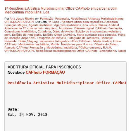
1ª Residência Artística Multidisciplinar Office CAPhoto em parceria com
Medicértima Imobiliária, Lda
Por
Ana Jesus Ribeiro
em
Formação
,
Fotografia
,
Residências Artísticas Multidisciplinares
OFFICECAPHOTO.PT
Etiqueta
"In Loco"
,
Abertura oficial para inscrições
,
Academia
Equação Mágica
,
Agente imobiliário
,
Agentes imobiliários
,
Ana Jesus Ribeiro
,
Android
,
Apartamento T3 com recheio
,
Arquiteto
,
Arquitetos
,
Câmera digital
,
CAPhoto Formação
,
Consultores imobiliários
,
Curadoria
,
Diário de Aveiro
,
Edição de imagem para website e
print
,
Estúdio de Fotografia
,
Estúdio Office CAPhoto
,
Ficha curricular para consulta
,
Ficha
de inscrição disponível
,
Fotografia de imóveis
,
Fotografia de interiores
,
Henrique
Resende
,
Home Staging
,
Impressora fotográfica Office CAPhoto
,
Media Partner Office
CAPhoto
,
Medicértima Imobiliária
,
Mobile
,
Novidades para 8 anos
,
Oliveira do Bairro
,
Parceria CAPhoto Formação e Medicértima Imobiliária
,
Público em geral
,
R.A.M.
OFFICECAPHOTO.PT
,
Residências multidisciplinares Office CAPhoto
,
Smartphone
,
Tablet
Novidade 
CAPhoto FORMAÇÃO
Residência Artística Multidisciplinar Office CAPhoto
Sáb. 24 NOV. 2018 