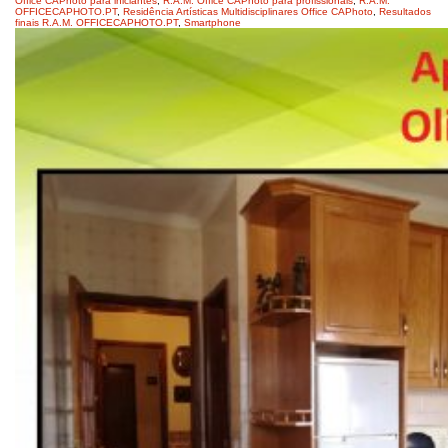
Office CAPhoto para iniciantes
,
R.A.M. Office CAPhoto para profissionais
,
R.A.M.
OFFICECAPHOTO.PT
,
Residência Artísticas Multidisciplinares Office CAPhoto
,
Resultados
finais R.A.M. OFFICECAPHOTO.PT
,
Smartphone