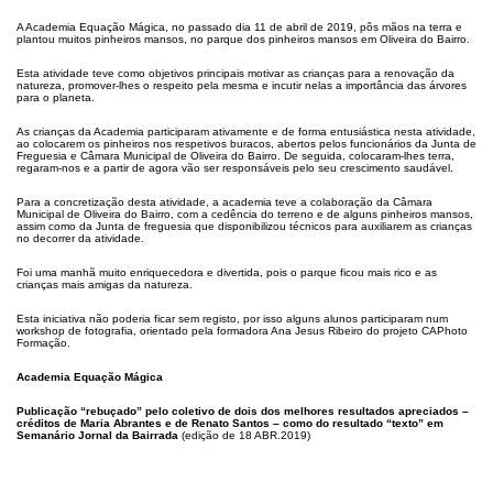
A Academia Equação Mágica, no passado dia 11 de abril de 2019, pôs mãos na terra e
plantou muitos pinheiros mansos, no parque dos pinheiros mansos em Oliveira do Bairro.
Esta atividade teve como objetivos principais motivar as crianças para a renovação da
natureza, promover-lhes o respeito pela mesma e incutir nelas a importância das árvores
para o planeta.
As crianças da Academia participaram ativamente e de forma entusiástica nesta atividade,
ao colocarem os pinheiros nos respetivos buracos, abertos pelos funcionários da Junta de
Freguesia e Câmara Municipal de Oliveira do Bairro. De seguida, colocaram-lhes terra,
regaram-nos e a partir de agora vão ser responsáveis pelo seu crescimento saudável.
Para a concretização desta atividade, a academia teve a colaboração da Câmara
Municipal de Oliveira do Bairro, com a cedência do terreno e de alguns pinheiros mansos,
assim como da Junta de freguesia que disponibilizou técnicos para auxiliarem as crianças
no decorrer da atividade.
Foi uma manhã muito enriquecedora e divertida, pois o parque ficou mais rico e as
crianças mais amigas da natureza.
Esta iniciativa não poderia ficar sem registo, por isso alguns alunos participaram num
workshop de fotografia, orientado pela formadora Ana Jesus Ribeiro do projeto CAPhoto
Formação.
Academia Equação Mágica
Publicação “rebuçado” pelo coletivo de dois dos melhores resultados apreciados –
créditos de Maria Abrantes e de Renato Santos – como do resultado “texto” em
Semanário Jornal da Bairrada
(edição de 18 ABR.2019)