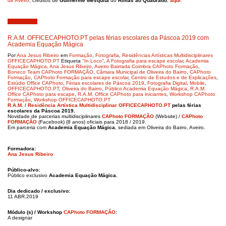
de Aveiro
, créditos de
Guilherme Mesquita
do
Rimas ao Quadrado
,
aqui
:
Abril 5, 2019
R.A.M. OFFICECAPHOTO.PT pelas férias escolares da Páscoa 2019 com
Academia Equação Mágica
Por
Ana Jesus Ribeiro
em
Formação
,
Fotografia
,
Residências Artísticas Multidisciplinares
OFFICECAPHOTO.PT
Etiqueta
"In Loco"
,
A Fotografia para escape escolar
,
Academia
Equação Mágica
,
Ana Jesus Ribeiro
,
Aveiro Bairrada Coimbra CAPhoto Formação
,
Boneco Team CAPhoto FORMAÇÃO
,
Câmara Municipal de Oliveira do Bairro
,
CAPhoto
Formação
,
CAPhoto Formação para escape escolar
,
Centro de Estudos e de Explicações
,
Estúdio Office CAPhoto
,
Férias escolares de Páscoa 2019
,
Fotografia Digital
,
Mobile
,
OFFICECAPHOTO.PT
,
Oliveira do Bairro
,
Público Academia Equação Mágica
,
R.A.M.
Office CAPhoto para escape
,
R.A.M. Office CAPhoto para iniciantes
,
Workshop CAPhoto
Formação
,
Workshop OFFICECAPHOTO.PT
R.A.M. / Residência Artística Multidisciplinar OFFICECAPHOTO.PT
pelas
férias
escolares da Páscoa 2019.
Novidade de parcerias multidisciplinares
CAPhoto FORMAÇÃO
(Website) /
CAPhoto
FORMAÇÃO
(Facebook) (8 anos) oficiais para 2018 / 2019.
Em parceria com
Academia Equação Mágica
, sediada em Oliveira do Bairro, Aveiro.
Formadora:
Ana Jesus Ribeiro
Público-alvo:
Público exclusivo
Academia Equação Mágica.
Dia dedicado / exclusivo:
11 ABR.2019
Módulo (s) / Workshop
CAPhoto FORMAÇÃO
:
A designar