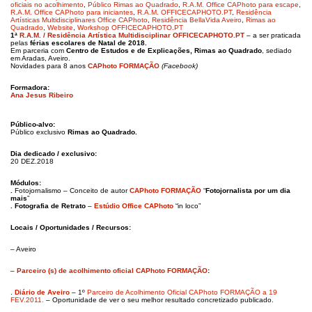
oficiais no acolhimento
,
Público Rimas ao Quadrado
,
R.A.M. Office CAPhoto para escape
,
R.A.M. Office CAPhoto para iniciantes
,
R.A.M. OFFICECAPHOTO.PT
,
Residência
Artísticas Multidisciplinares Office CAPhoto
,
Residência BellaVida Aveiro
,
Rimas ao
Quadrado
,
Website
,
Workshop OFFICECAPHOTO.PT
1ª
R.A.M. / Residência Artística Multidisciplinar OFFICECAPHOTO.PT
– a ser praticada
pelas
férias escolares de Natal de 2018.
Em parceria com
Centro de Estudos e de Explicações, Rimas ao Quadrado
​, sediado
em Aradas, Aveiro.
Novidades para 8 anos
CAPhoto FORMAÇÃO
(Facebook)
Formadora:
Ana Jesus Ribeiro
Público-alvo:
Público exclusivo
Rimas ao Quadrado.
Dia dedicado / exclusivo:
20 DEZ.2018
Módulos:
.
Fotojornalismo – Conceito de autor
CAPhoto FORMAÇÃO
“
Fotojornalista por um dia
mais
”
. Fotografia de Retrato
–
Estúdio Office CAPhoto
“in loco”
Locais / Oportunidades / Recursos:
– Aveiro
–
Parceiro (s) de acolhimento oficial CAPhoto FORMAÇÃO
:
.
Diário de Aveiro
– 1º
Parceiro de Acolhimento Oficial CAPhoto FORMAÇÃO a 19
FEV.2011.
– Oportunidade de ver o seu melhor resultado concretizado publicado.