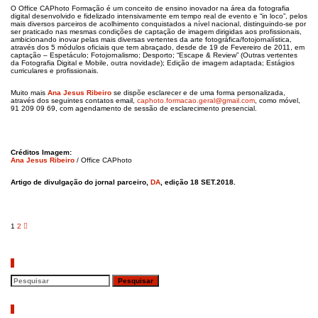
O Office CAPhoto Formação é um conceito de ensino inovador na área da fotografia
digital desenvolvido e fidelizado intensivamente em tempo real de evento e “in loco”, pelos
mais diversos parceiros de acolhimento conquistados a nível nacional, distinguindo-se por
ser praticado nas mesmas condições de captação de imagem dirigidas aos profissionais,
ambicionando inovar pelas mais diversas vertentes da arte fotográfica/fotojornalística,
através dos 5 módulos oficiais que tem abraçado, desde de 19 de Fevereiro de 2011, em
captação – Espetáculo; Fotojornalismo; Desporto; “Escape & Review” (Outras vertentes
da Fotografia Digital e Mobile, outra novidade); Edição de imagem adaptada; Estágios
curriculares e profissionais.
Muito mais
Ana Jesus Ribeiro
se dispõe esclarecer e de uma forma personalizada,
através dos seguintes contatos email,
caphoto.formacao.geral@gmail.com
, como móvel,
91 209 09 69, com agendamento de sessão de esclarecimento presencial.
Créditos Imagem:
Ana Jesus Ribeiro
​
/ Office CAPhoto
Artigo de divulgação do jornal parceiro,
DA
, edição 18 SET.2018.
Paginação
1
2
dos
conteúdos
Pesquisar
Artigos recentes