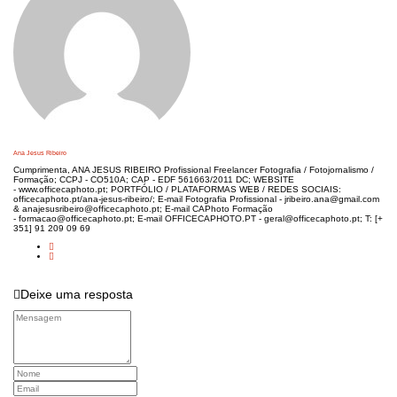
Ana Jesus Ribeiro
Cumprimenta, ANA JESUS RIBEIRO Profissional Freelancer Fotografia / Fotojornalismo /
Formação; CCPJ - CO510A; CAP - EDF 561663/2011 DC; WEBSITE
- www.officecaphoto.pt; PORTFÓLIO / PLATAFORMAS WEB / REDES SOCIAIS:
officecaphoto.pt/ana-jesus-ribeiro/; E-mail Fotografia Profissional - jribeiro.ana@gmail.com
& anajesusribeiro@officecaphoto.pt; E-mail CAPhoto Formação
- formacao@officecaphoto.pt; E-mail OFFICECAPHOTO.PT - geral@officecaphoto.pt; T: [+
351] 91 209 09 69
Deixe uma resposta