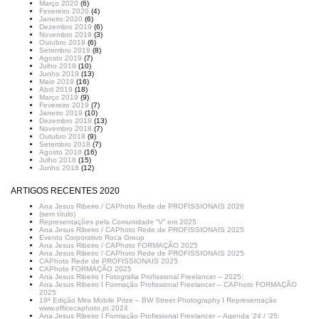
Março 2020
(6)
Fevereiro 2020
(4)
Janeiro 2020
(6)
Dezembro 2019
(6)
Novembro 2019
(3)
Outubro 2019
(6)
Setembro 2019
(8)
Agosto 2019
(7)
Julho 2019
(10)
Junho 2019
(13)
Maio 2019
(16)
Abril 2019
(18)
Março 2019
(9)
Fevereiro 2019
(7)
Janeiro 2019
(10)
Dezembro 2018
(13)
Novembro 2018
(7)
Outubro 2018
(9)
Setembro 2018
(7)
Agosto 2018
(16)
Julho 2018
(15)
Junho 2018
(12)
ARTIGOS RECENTES 2020
Ana Jesus Ribeiro / CAPhoto Rede de PROFISSIONAIS 2026
(sem título)
Representações pela Comunidade “V” em 2025
Ana Jesus Ribeiro / CAPhoto Rede de PROFISSIONAIS 2025
Evento Corporativo Roca Group
Ana Jesus Ribeiro / CAPhoto FORMAÇÃO 2025
Ana Jesus Ribeiro / CAPhoto Rede de PROFISSIONAIS 2025
CAPhoto Rede de PROFISSIONAIS 2025
CAPhoto FORMAÇÃO 2025
Ana Jesus Ribeiro I Fotografia Profissional Freelancer – 2025:
Ana Jesus Ribeiro I Formação Profissional Freelancer – CAPhoto FORMAÇÃO
2025
18ª Edição Mira Mobile Prize – BW Street Photography I Representação
www.officecaphoto.pt 2024
Ana Jesus Ribeiro I Formação Profissional Freelancer – Agenda ’24 / ’25: