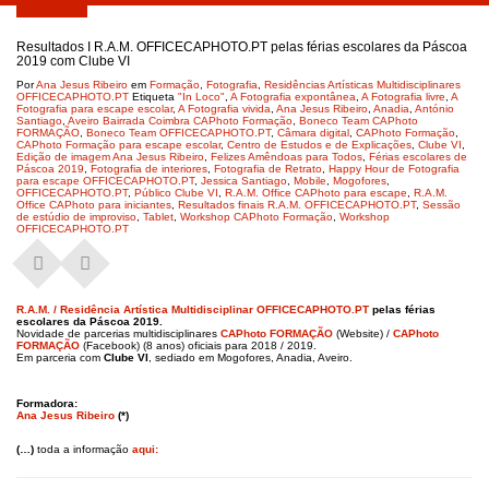
Abril 24, 2019
Resultados I R.A.M. OFFICECAPHOTO.PT pelas férias escolares da Páscoa
2019 com Clube VI
Por
Ana Jesus Ribeiro
em
Formação
,
Fotografia
,
Residências Artísticas Multidisciplinares
OFFICECAPHOTO.PT
Etiqueta
"In Loco"
,
A Fotografia expontânea
,
A Fotografia livre
,
A
Fotografia para escape escolar
,
A Fotografia vivida
,
Ana Jesus Ribeiro
,
Anadia
,
António
Santiago
,
Aveiro Bairrada Coimbra CAPhoto Formação
,
Boneco Team CAPhoto
FORMAÇÃO
,
Boneco Team OFFICECAPHOTO.PT
,
Câmara digital
,
CAPhoto Formação
,
CAPhoto Formação para escape escolar
,
Centro de Estudos e de Explicações
,
Clube VI
,
Edição de imagem Ana Jesus Ribeiro
,
Felizes Amêndoas para Todos
,
Férias escolares de
Páscoa 2019
,
Fotografia de interiores
,
Fotografia de Retrato
,
Happy Hour de Fotografia
para escape OFFICECAPHOTO.PT
,
Jessica Santiago
,
Mobile
,
Mogofores
,
OFFICECAPHOTO.PT
,
Público Clube VI
,
R.A.M. Office CAPhoto para escape
,
R.A.M.
Office CAPhoto para iniciantes
,
Resultados finais R.A.M. OFFICECAPHOTO.PT
,
Sessão
de estúdio de improviso
,
Tablet
,
Workshop CAPhoto Formação
,
Workshop
OFFICECAPHOTO.PT
R.A.M. / Residência Artística Multidisciplinar OFFICECAPHOTO.PT
pelas
férias
escolares da Páscoa 2019.
Novidade de parcerias multidisciplinares
CAPhoto FORMAÇÃO
(Website) /
CAPhoto
FORMAÇÃO
(Facebook) (8 anos) oficiais para 2018 / 2019.
Em parceria com
Clube VI
, sediado em Mogofores, Anadia, Aveiro.
Formadora:
Ana Jesus Ribeiro
(*)
(…)
toda a informação
aqui: