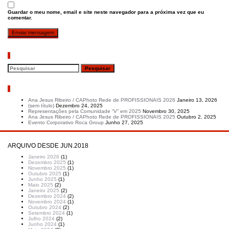
Guardar o meu nome, email e site neste navegador para a próxima vez que eu
comentar.
Pesquisar
Artigos recentes
Ana Jesus Ribeiro / CAPhoto Rede de PROFISSIONAIS 2026
Janeiro 13, 2026
(sem título)
Dezembro 24, 2025
Representações pela Comunidade “V” em 2025
Novembro 30, 2025
Ana Jesus Ribeiro / CAPhoto Rede de PROFISSIONAIS 2025
Outubro 2, 2025
Evento Corporativo Roca Group
Junho 27, 2025
ARQUIVO DESDE JUN.2018
Janeiro 2026
(1)
Dezembro 2025
(1)
Novembro 2025
(1)
Outubro 2025
(1)
Junho 2025
(1)
Maio 2025
(2)
Janeiro 2025
(2)
Dezembro 2024
(2)
Novembro 2024
(1)
Outubro 2024
(2)
Setembro 2024
(1)
Julho 2024
(2)
Junho 2024
(1)