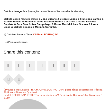
Créditos fotografias
(captação de mobile e tablet; sequência aleatória)
:
Matilde Lopes
(câmara digital)
& João Susano & Vicente Lopes & Francisca Santos &
Jasmin Batista & Francisca Silva & Martim Rocha & Duarte Carvalho & Duarte
Baptista & Sara Dias & Ana Campolargo & Bruna Maciel & Lara Sucena & Laura
Bicas & Matilde Simões & Mariana Gordinho.
(*)
Créditos Boneco Team
CAPhoto FORMAÇÃO
(…)
Para atualização.
Share this content:
Navegação
Previous:
Resultados I R.A.M. OFFICECAPHOTO.PT pelas férias escolares da Páscoa
2019 com Rimas ao Quadrado
de
Next:
OFFICECAPHOTO.PT representado em “5ª edição do Bairrada Ultra Marathon /
artigos
B150”