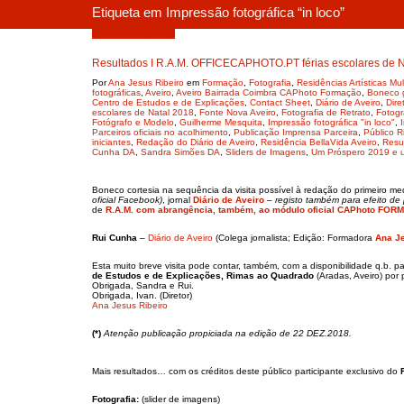
Etiqueta em Impressão fotográfica “in loco”
Dezembro 21, 2018
Resultados I R.A.M. OFFICECAPHOTO.PT férias escolares de 
Por
Ana Jesus Ribeiro
em
Formação
,
Fotografia
,
Residências Artísticas M
fotográficas
,
Aveiro
,
Aveiro Bairrada Coimbra CAPhoto Formação
,
Boneco g
Centro de Estudos e de Explicações
,
Contact Sheet
,
Diário de Aveiro
,
Dire
escolares de Natal 2018
,
Fonte Nova Aveiro
,
Fotografia de Retrato
,
Fotogr
Fotógrafo e Modelo
,
Guilherme Mesquita
,
Impressão fotográfica "in loco"
,
Parceiros oficiais no acolhimento
,
Publicação Imprensa Parceira
,
Público 
iniciantes
,
Redação do Diário de Aveiro
,
Residência BellaVida Aveiro
,
Resu
Cunha DA
,
Sandra Simões DA
,
Sliders de Imagens
,
Um Próspero 2019 e u
Boneco cortesia na sequência da visita possível à redação do primeiro med
oficial Facebook)
, jornal
Diário de Aveiro
–
registo também para efeito de
de
R.A.M. com abrangência, também, ao módulo oficial CAPhoto FORMA
Rui Cunha
–
Diário de Aveiro
(Colega jornalista; Edição: Formadora
Ana Je
Esta muito breve visita pode contar, também, com a disponibilidade q.b.
de Estudos e de Explicações,
Rimas ao Quadrado
(Aradas, Aveiro) por 
Obrigada, Sandra e Rui.
Obrigada, Ivan. (Diretor)
Ana Jesus Ribeiro
(*)
Atenção publicação propiciada na edição de 22 DEZ.2018.
Mais resultados… com os créditos deste público participante exclusivo do
Fotografia:
(slider de imagens)