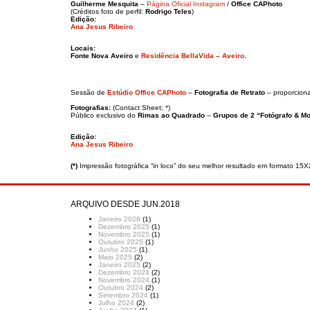
Guilherme Mesquita
–
Página Oficial Instagram
/
Office CAPhoto
(Créditos foto de perfil:
Rodrigo Teles
)
Edição:
Ana Jesus Ribeiro
Locais:
Fonte Nova Aveiro
e
Residência BellaVida – Aveiro
.
Sessão de
Estúdio Office CAPhoto
–
Fotografia de Retrato
– proporciona
Fotografias:
(Contact Sheet; *)
Público exclusivo do
Rimas ao Quadrado
–
Grupos de 2 “Fotógrafo & M
Edição:
Ana Jesus Ribeiro
(*)
Impressão fotográfica “in loco” do seu melhor resultado em formato 15X
ARQUIVO DESDE JUN.2018
Janeiro 2026
(1)
Dezembro 2025
(1)
Novembro 2025
(1)
Outubro 2025
(1)
Junho 2025
(1)
Maio 2025
(2)
Janeiro 2025
(2)
Dezembro 2024
(2)
Novembro 2024
(1)
Outubro 2024
(2)
Setembro 2024
(1)
Julho 2024
(2)