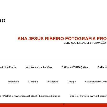
ANA JESUS RIBEIRO FOTOGRAFIA PR
SERVIÇOS I26 ANOSI & FORMAÇÃO I
 do it – Events
Yes! We do it – AndCare
CAPhoto FORMAÇÃO
CAPhot
Facebook
LinkedIn
Instagram
Google
Colaboradores 2025
 / Portfólio www.officecaphoto.pt I Empresas & Outros
Modelo / Portfólio www.officecaph
Início