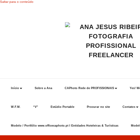
Saltar para o conteúdo
Início
Sobre a Ana
CAPhoto Rede de PROFISSIONAIS
Yes! We
W.F.M.
“V”
Estúdio Portable
Procurar no site
Contatos
Modelo / Portfólio www.officecaphoto.pt I Entidades Hoteleiras & Turísticas
Modelo