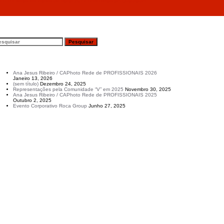
O.PT férias escolares de Natal 2018 com Rimas ao Quadrado
esquisar
rtigos recentes
Ana Jesus Ribeiro / CAPhoto Rede de PROFISSIONAIS 2026
Janeiro 13, 2026
(sem título)
Dezembro 24, 2025
Representações pela Comunidade “V” em 2025
Novembro 30, 2025
Ana Jesus Ribeiro / CAPhoto Rede de PROFISSIONAIS 2025
Outubro 2, 2025
Evento Corporativo Roca Group
Junho 27, 2025