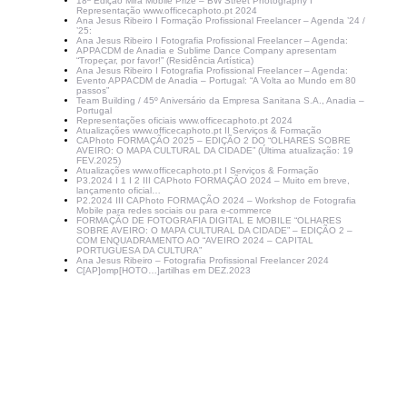
18ª Edição Mira Mobile Prize – BW Street Photography I
Representação www.officecaphoto.pt 2024
Ana Jesus Ribeiro I Formação Profissional Freelancer – Agenda ’24 /
’25:
Ana Jesus Ribeiro I Fotografia Profissional Freelancer – Agenda:
APPACDM de Anadia e Sublime Dance Company apresentam
“Tropeçar, por favor!” (Residência Artística)
Ana Jesus Ribeiro I Fotografia Profissional Freelancer – Agenda:
Evento APPACDM de Anadia – Portugal: “A Volta ao Mundo em 80
passos”
Team Building / 45º Aniversário da Empresa Sanitana S.A., Anadia –
Portugal
Representações oficiais www.officecaphoto.pt 2024
Atualizações www.officecaphoto.pt II Serviços & Formação
CAPhoto FORMAÇÃO 2025 – EDIÇÃO 2 DO “OLHARES SOBRE
AVEIRO: O MAPA CULTURAL DA CIDADE” (Última atualização: 19
FEV.2025)
Atualizações www.officecaphoto.pt I Serviços & Formação
P3.2024 I 1 I 2 III CAPhoto FORMAÇÃO 2024 – Muito em breve,
lançamento oficial…
P2.2024 III CAPhoto FORMAÇÃO 2024 – Workshop de Fotografia
Mobile para redes sociais ou para e-commerce
FORMAÇÃO DE FOTOGRAFIA DIGITAL E MOBILE “OLHARES
SOBRE AVEIRO: O MAPA CULTURAL DA CIDADE” – EDIÇÃO 2 –
COM ENQUADRAMENTO AO “AVEIRO 2024 – CAPITAL
PORTUGUESA DA CULTURA”
Ana Jesus Ribeiro – Fotografia Profissional Freelancer 2024
C[AP]omp[HOTO…]artilhas em DEZ.2023