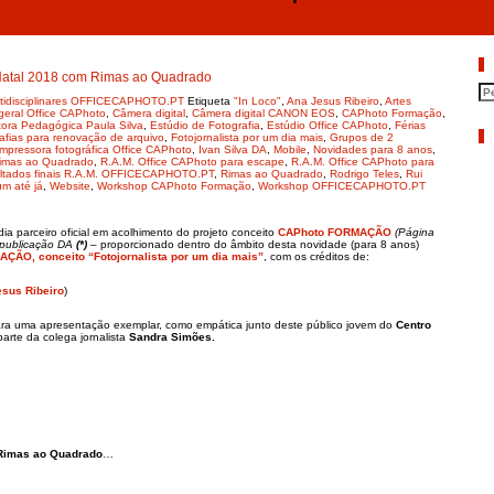
Resultados I R.A.M. OFFICECAPHOT
P
Natal 2018 com Rimas ao Quadrado
ultidisciplinares OFFICECAPHOTO.PT
Etiqueta
"In Loco"
,
Ana Jesus Ribeiro
,
Artes
eral Office CAPhoto
,
Câmera digital
,
Câmera digital CANON EOS
,
CAPhoto Formação
,
tora Pedagógica Paula Silva
,
Estúdio de Fotografia
,
Estúdio Office CAPhoto
,
Férias
A
afias para renovação de arquivo
,
Fotojornalista por um dia mais
,
Grupos de 2
Impressora fotográfica Office CAPhoto
,
Ivan Silva DA
,
Mobile
,
Novidades para 8 anos
,
Rimas ao Quadrado
,
R.A.M. Office CAPhoto para escape
,
R.A.M. Office CAPhoto para
ltados finais R.A.M. OFFICECAPHOTO.PT
,
Rimas ao Quadrado
,
Rodrigo Teles
,
Rui
m até já
,
Website
,
Workshop CAPhoto Formação
,
Workshop OFFICECAPHOTO.PT
ia parceiro oficial em acolhimento do projeto conceito
CAPhoto FORMAÇÃO
(Página
 publicação DA
(*)
– proporcionado dentro do âmbito desta novidade (para 8 anos)
ÇÃO, conceito “Fotojornalista por um dia mais”
, com os créditos de:
sus Ribeiro
)
 para uma apresentação exemplar, como empática junto deste público jovem do
Centro
parte da colega jornalista
Sandra Simões.
Rimas ao Quadrado
…