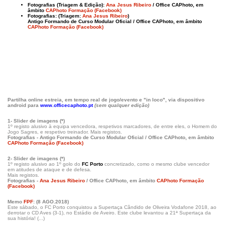
Fotografias (Triagem & Edição):
Ana Jesus Ribeiro
/ Office CAPhoto, em
âmbito
CAPhoto Formação (Facebook)
Fotografias: (Triagem:
Ana Jesus Ribeiro
)
Antigo Formando de Curso Modular Oficial / Office CAPhoto, em âmbito
CAPhoto Formação (Facebook)
Partilha online estreia, em tempo real de jogo/evento e "in loco", via dispositivo
android para
www.officecaphoto.pt
(sem qualquer edição)
1- Slider de imagens (*)
1º registo alusivo à equipa vencedora, respetivos marcadores, de entre eles, o Homem do
Jogo Sagres, e respetivo treinador. Mais registos.
Fotografias - Antigo Formando de Curso Modular Oficial / Office CAPhoto, em âmbito
CAPhoto Formação (Facebook)
2- Slider de imagens (*)
1º registo alusivo ao 1º golo do
FC Porto
concretizado, como o mesmo clube vencedor
em atitudes de ataque e de defesa.
Mais registos.
Fotografias -
Ana Jesus Ribeiro
/ Office CAPhoto, em âmbito
CAPhoto Formação
(Facebook)
Memo
FPF
: (8 AGO.2018)
Este sábado, o FC Porto conquistou a Supertaça Cândido de Oliveira Vodafone 2018, ao
derrotar o CD Aves (3-1), no Estádio de Aveiro. Este clube levantou a 21ª Supertaça da
sua história! (...)