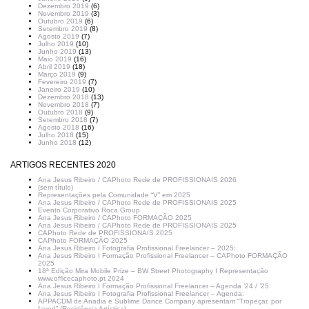
Dezembro 2019
(6)
Novembro 2019
(3)
Outubro 2019
(6)
Setembro 2019
(8)
Agosto 2019
(7)
Julho 2019
(10)
Junho 2019
(13)
Maio 2019
(16)
Abril 2019
(18)
Março 2019
(9)
Fevereiro 2019
(7)
Janeiro 2019
(10)
Dezembro 2018
(13)
Novembro 2018
(7)
Outubro 2018
(9)
Setembro 2018
(7)
Agosto 2018
(16)
Julho 2018
(15)
Junho 2018
(12)
ARTIGOS RECENTES 2020
Ana Jesus Ribeiro / CAPhoto Rede de PROFISSIONAIS 2026
(sem título)
Representações pela Comunidade “V” em 2025
Ana Jesus Ribeiro / CAPhoto Rede de PROFISSIONAIS 2025
Evento Corporativo Roca Group
Ana Jesus Ribeiro / CAPhoto FORMAÇÃO 2025
Ana Jesus Ribeiro / CAPhoto Rede de PROFISSIONAIS 2025
CAPhoto Rede de PROFISSIONAIS 2025
CAPhoto FORMAÇÃO 2025
Ana Jesus Ribeiro I Fotografia Profissional Freelancer – 2025:
Ana Jesus Ribeiro I Formação Profissional Freelancer – CAPhoto FORMAÇÃO
2025
18ª Edição Mira Mobile Prize – BW Street Photography I Representação
www.officecaphoto.pt 2024
Ana Jesus Ribeiro I Formação Profissional Freelancer – Agenda ’24 / ’25:
Ana Jesus Ribeiro I Fotografia Profissional Freelancer – Agenda:
APPACDM de Anadia e Sublime Dance Company apresentam “Tropeçar, por
favor!” (Residência Artística)