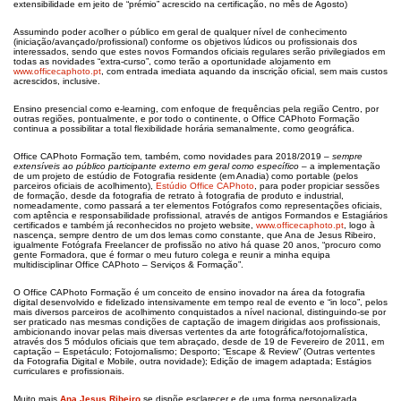
extensibilidade em jeito de “prémio” acrescido na certificação, no mês de Agosto)
Assumindo poder acolher o público em geral de qualquer nível de conhecimento
(iniciação/avançado/profissional) conforme os objetivos lúdicos ou profissionais dos
interessados, sendo que estes novos Formandos oficiais regulares serão privilegiados em
todas as novidades “extra-curso”, como terão a oportunidade alojamento em
www.officecaphoto.pt
, com entrada imediata aquando da inscrição oficial, sem mais custos
acrescidos, inclusive.
Ensino presencial como e-learning, com enfoque de frequências pela região Centro, por
outras regiões, pontualmente, e por todo o continente, o Office CAPhoto Formação
continua a possibilitar a total flexibilidade horária semanalmente, como geográfica.
Office CAPhoto Formação tem, também, como novidades para 2018/2019 –
sempre
extensíveis ao público participante externo em geral como específico
– a implementação
de um projeto de estúdio de Fotografia residente (em Anadia) como portable (pelos
parceiros oficiais de acolhimento),
Estúdio Office CAPhoto
, para poder propiciar sessões
de formação, desde da fotografia de retrato à fotografia de produto e industrial,
nomeadamente, como passará a ter elementos Fotógrafos como representações oficiais,
com aptência e responsabilidade profissional, através de antigos Formandos e Estagiários
certificados e também já reconhecidos no projeto website,
www.officecaphoto.pt
, logo à
nascença, sempre dentro de um dos lemas como constante, que Ana de Jesus Ribeiro,
igualmente Fotógrafa Freelancer de profissão no ativo há quase 20 anos, “procuro como
gente Formadora, que é formar o meu futuro colega e reunir a minha equipa
multidisciplinar Office CAPhoto – Serviços & Formação”.
O Office CAPhoto Formação é um conceito de ensino inovador na área da fotografia
digital desenvolvido e fidelizado intensivamente em tempo real de evento e “in loco”, pelos
mais diversos parceiros de acolhimento conquistados a nível nacional, distinguindo-se por
ser praticado nas mesmas condições de captação de imagem dirigidas aos profissionais,
ambicionando inovar pelas mais diversas vertentes da arte fotográfica/fotojornalística,
através dos 5 módulos oficiais que tem abraçado, desde de 19 de Fevereiro de 2011, em
captação – Espetáculo; Fotojornalismo; Desporto; “Escape & Review” (Outras vertentes
da Fotografia Digital e Mobile, outra novidade); Edição de imagem adaptada; Estágios
curriculares e profissionais.
Muito mais
Ana Jesus Ribeiro
se dispõe esclarecer e de uma forma personalizada,