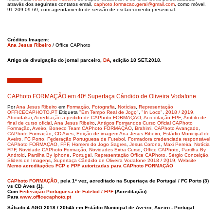
através dos seguintes contatos email,
caphoto.formacao.geral@gmail.com
, como móvel,
91 209 09 69, com agendamento de sessão de esclarecimento presencial.
Créditos Imagem:
Ana Jesus Ribeiro
​
/ Office CAPhoto
Artigo de divulgação do jornal parceiro,
DA
, edição 18 SET.2018.
Agosto 4, 2018
CAPhoto FORMAÇÃO em 40ª Supertaça Cândido de Oliveira Vodafone
Por
Ana Jesus Ribeiro
em
Formação
,
Fotografia
,
Notícias
,
Representação
OFFICECAPHOTO.PT
Etiqueta
"Em Tempo Real de Jogo"
,
"In Loco"
,
2018 / 2019
,
Aboudakar
,
Acreditação a pedido de CAPhoto FORMAÇÃO
,
Acreditação FPF
,
Âmbito de
final de curso oficial
,
Ana Jesus Ribeiro
,
Antigos Formandos Curso Oficial CAPhoto
Formação
,
Aveiro
,
Boneco Team CAPhoto FORMAÇÃO
,
Brahimi
,
CAPhoto Avançado
,
CAPhoto Formação
,
CD Aves
,
Edição de imagem Ana Jesus Ribeiro
,
Estádio Municipal de
Aveiro
,
FC Porto
,
Federação Portuguesa de Futebol
,
Formadora credenciada responsável
CAPhoto FORMAÇÃO
,
FPF
,
Homem do Jogo Sagres
,
Jesus Corona
,
Maxi Pereira
,
Notícia
FPF
,
Novidade CAPhoto Formação
,
Novidades Extra Curso
,
Office CAPhoto
,
Partilha By
Android
,
Partilha By Iphone
,
Portugal
,
Representação Office CAPhoto
,
Sérgio Conceição
,
Sliders de Imagens
,
Supertaça Cândido de Oliveira Vodafone 2018 / 2019
,
Website
Memo acreditações FCP e FPF autorizadas para CAPhoto FORMAÇÃO
CAPhoto FORMAÇÃO
, pela 1ª vez, acreditado na Supertaça de Portugal / FC Porto (3)
vs CD Aves (1).
Com
Federação Portuguesa de Futebol / FPF
(Acreditação)
Para
www.officecaphoto.pt
Sábado 4 AGO.2018 / 20h45 em
Estádio Municipal de Aveiro, Aveiro - Portugal.