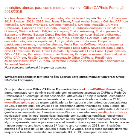
Inscrições abertas para curso modular universal Office CAPhoto Formação
2018/2019
Por
Ana Jesus Ribeiro
em
Formação
,
Fotografia
,
Notícias
Etiqueta
"In Loco"
,
1ª fase em
2018
,
2 vagas
,
2018 / 2019
,
Ana Jesus Ribeiro
,
Anual
,
Aveiro Bairrada Coimbra CAPhoto
Formação
,
CAPhoto Avançado
,
CAPhoto Formação
,
CAPhoto Iniciação
,
CAPhoto
Profissional
,
Conceito Office CAPhoto Formação
,
curadorias temáticas
,
Curso Modular
Universal
,
Diário de Aveiro
,
Edição de imagem
,
Ensino e-learning
,
Ensino presencial
,
Escape and Review
,
Escape Outras Regiões
,
Estágio curricular
,
Estágio profissional
,
Estúdio de Fotografia
,
Estúdio Office CAPhoto
,
Formações CAPhoto
,
Fotografia de
desporto
,
Fotografia de espetáculo
,
Fotojornalista por um dia mais
,
Grupo de
participantes externos
,
Inscrições abertas
,
Media Partner CAPhoto
,
Nota de imprensa
universal
,
Novas parcerias formativas
,
Novidades Extra Curso
,
Novidades para 8 anos
,
Novos Formandos Oficiais
,
Office CAPhoto
,
Oportunidades Extra Curso
,
Oportunidades
Office CAPhoto
,
Parceiros oficiais no acolhimento
,
Participante externo
,
Personal trainer
Office CAPhoto
,
Região Centro
,
Representação Office CAPhoto
,
Residências
multidisciplinares Office CAPhoto
,
Semestral
,
Sessão de esclarecimento personalizada
,
Trimestral
,
Website
Nota completa universal à imprensa parceira:
Www.officecaphoto.pt tem inscrições abertas para curso modular universal Office
CAPhoto Formação
O projeto de ensino
Office CAPhoto Formação
(
facebook.com/CAPhotoFormacao
),
agora formatado com domínio partilhado com os projetos associados CAPhoto Rede De
Profissionais e Converge Details Associação, através do 1º projeto website, estruturado
para multidisciplinar e a ser implementado e desenvolvido desde de Junho de 2018,
www.officecaphoto.pt
, da responsabilidade da formadora e orientadora credenciada Ana
de Jesus Ribeiro que, em virtude de se encontrar a afirmar novidades (para 8 anos) de
projetos de parcerias formativas –
visando experienciar ao público participante externo em
geral e com necessidades formativas específicas
– nomeadamente
residências artísticas
multidisciplinares “in loco” específicas, incluindo com curadorias temáticas, em sintonia
com colegas Formadores credenciados com outras competências formativas, como com
alguns representantes de parceiros no acolhimento oficiais – para muito em breve, revelar
– neste corrente ano letivo e nesta 1ª fase no ano corrente de 2018, tem inscrições
abertas até à data de 28 de Outubro e para até 2 vagas, para o curso modular universal,
frequência trimestral, semestral ou anual (até JUL.2019, com oportunidade de