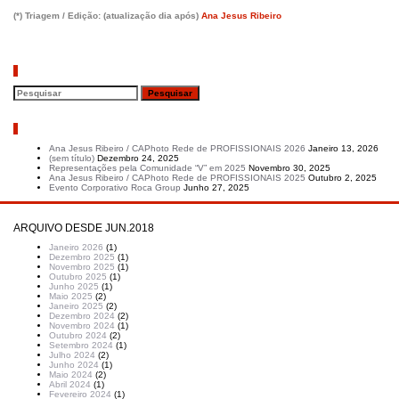
(*) Triagem / Edição:
(atualização dia após)
Ana Jesus Ribeiro
Pesquisar
Artigos recentes
Ana Jesus Ribeiro / CAPhoto Rede de PROFISSIONAIS 2026
Janeiro 13, 2026
(sem título)
Dezembro 24, 2025
Representações pela Comunidade “V” em 2025
Novembro 30, 2025
Ana Jesus Ribeiro / CAPhoto Rede de PROFISSIONAIS 2025
Outubro 2, 2025
Evento Corporativo Roca Group
Junho 27, 2025
ARQUIVO DESDE JUN.2018
Janeiro 2026
(1)
Dezembro 2025
(1)
Novembro 2025
(1)
Outubro 2025
(1)
Junho 2025
(1)
Maio 2025
(2)
Janeiro 2025
(2)
Dezembro 2024
(2)
Novembro 2024
(1)
Outubro 2024
(2)
Setembro 2024
(1)
Julho 2024
(2)
Junho 2024
(1)
Maio 2024
(2)
Abril 2024
(1)
Fevereiro 2024
(1)