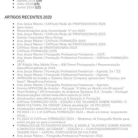
Agosto 2018
(16)
Julho 2018
(15)
Junho 2018
(12)
ARTIGOS RECENTES 2020
Ana Jesus Ribeiro / CAPhoto Rede de PROFISSIONAIS 2026
(sem título)
Representações pela Comunidade “V” em 2025
Ana Jesus Ribeiro / CAPhoto Rede de PROFISSIONAIS 2025
Evento Corporativo Roca Group
Ana Jesus Ribeiro / CAPhoto FORMAÇÃO 2025
Ana Jesus Ribeiro / CAPhoto Rede de PROFISSIONAIS 2025
CAPhoto Rede de PROFISSIONAIS 2025
CAPhoto FORMAÇÃO 2025
Ana Jesus Ribeiro I Fotografia Profissional Freelancer – 2025:
Ana Jesus Ribeiro I Formação Profissional Freelancer – CAPhoto FORMAÇÃO
2025
18ª Edição Mira Mobile Prize – BW Street Photography I Representação
www.officecaphoto.pt 2024
Ana Jesus Ribeiro I Formação Profissional Freelancer – Agenda ’24 / ’25:
Ana Jesus Ribeiro I Fotografia Profissional Freelancer – Agenda:
APPACDM de Anadia e Sublime Dance Company apresentam “Tropeçar, por
favor!” (Residência Artística)
Ana Jesus Ribeiro I Fotografia Profissional Freelancer – Agenda:
Evento APPACDM de Anadia – Portugal: “A Volta ao Mundo em 80 passos”
Team Building / 45º Aniversário da Empresa Sanitana S.A., Anadia – Portugal
Representações oficiais www.officecaphoto.pt 2024
Atualizações www.officecaphoto.pt II Serviços & Formação
CAPhoto FORMAÇÃO 2025 – EDIÇÃO 2 DO “OLHARES SOBRE AVEIRO: O
MAPA CULTURAL DA CIDADE” (Última atualização: 19 FEV.2025)
Atualizações www.officecaphoto.pt I Serviços & Formação
P3.2024 I 1 I 2 III CAPhoto FORMAÇÃO 2024 – Muito em breve, lançamento
oficial…
P2.2024 III CAPhoto FORMAÇÃO 2024 – Workshop de Fotografia Mobile para
redes sociais ou para e-commerce
FORMAÇÃO DE FOTOGRAFIA DIGITAL E MOBILE “OLHARES SOBRE AVEIRO:
O MAPA CULTURAL DA CIDADE” – EDIÇÃO 2 – COM ENQUADRAMENTO AO
“AVEIRO 2024 – CAPITAL PORTUGUESA DA CULTURA”
Ana Jesus Ribeiro – Fotografia Profissional Freelancer 2024