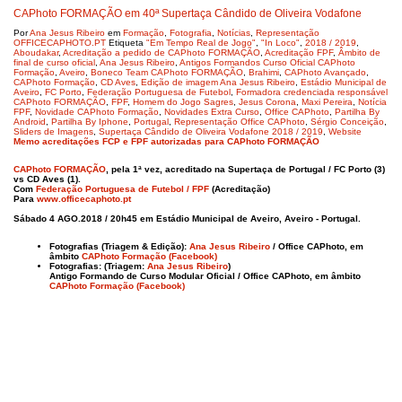
CAPhoto FORMAÇÃO em 40ª Supertaça Cândido de Oliveira Vodafone
Por
Ana Jesus Ribeiro
em
Formação
,
Fotografia
,
Notícias
,
Representação
OFFICECAPHOTO.PT
Etiqueta
"Em Tempo Real de Jogo"
,
"In Loco"
,
2018 / 2019
,
Aboudakar
,
Acreditação a pedido de CAPhoto FORMAÇÃO
,
Acreditação FPF
,
Âmbito de
final de curso oficial
,
Ana Jesus Ribeiro
,
Antigos Formandos Curso Oficial CAPhoto
Formação
,
Aveiro
,
Boneco Team CAPhoto FORMAÇÃO
,
Brahimi
,
CAPhoto Avançado
,
CAPhoto Formação
,
CD Aves
,
Edição de imagem Ana Jesus Ribeiro
,
Estádio Municipal de
Aveiro
,
FC Porto
,
Federação Portuguesa de Futebol
,
Formadora credenciada responsável
CAPhoto FORMAÇÃO
,
FPF
,
Homem do Jogo Sagres
,
Jesus Corona
,
Maxi Pereira
,
Notícia
FPF
,
Novidade CAPhoto Formação
,
Novidades Extra Curso
,
Office CAPhoto
,
Partilha By
Android
,
Partilha By Iphone
,
Portugal
,
Representação Office CAPhoto
,
Sérgio Conceição
,
Sliders de Imagens
,
Supertaça Cândido de Oliveira Vodafone 2018 / 2019
,
Website
Memo acreditações FCP e FPF autorizadas para CAPhoto FORMAÇÃO
CAPhoto FORMAÇÃO
, pela 1ª vez, acreditado na Supertaça de Portugal / FC Porto (3)
vs CD Aves (1).
Com
Federação Portuguesa de Futebol / FPF
(Acreditação)
Para
www.officecaphoto.pt
Sábado 4 AGO.2018 / 20h45 em
Estádio Municipal de Aveiro, Aveiro - Portugal.
Fotografias (Triagem & Edição):
Ana Jesus Ribeiro
/ Office CAPhoto, em
âmbito
CAPhoto Formação (Facebook)
Fotografias: (Triagem:
Ana Jesus Ribeiro
)
Antigo Formando de Curso Modular Oficial / Office CAPhoto, em âmbito
CAPhoto Formação (Facebook)