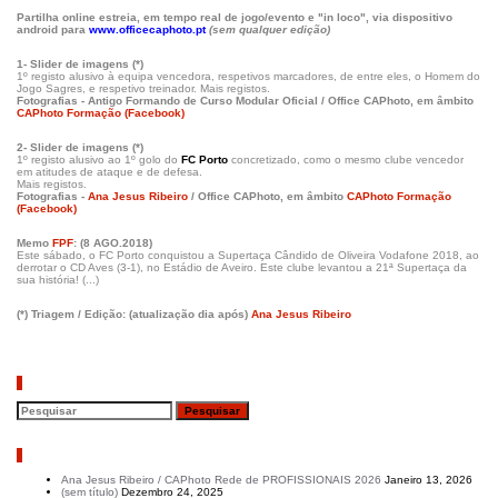
Partilha online estreia, em tempo real de jogo/evento e "in loco", via dispositivo
android para
www.officecaphoto.pt
(sem qualquer edição)
1- Slider de imagens (*)
1º registo alusivo à equipa vencedora, respetivos marcadores, de entre eles, o Homem do
Jogo Sagres, e respetivo treinador. Mais registos.
Fotografias - Antigo Formando de Curso Modular Oficial / Office CAPhoto, em âmbito
CAPhoto Formação (Facebook)
2- Slider de imagens (*)
1º registo alusivo ao 1º golo do
FC Porto
concretizado, como o mesmo clube vencedor
em atitudes de ataque e de defesa.
Mais registos.
Fotografias -
Ana Jesus Ribeiro
/ Office CAPhoto, em âmbito
CAPhoto Formação
(Facebook)
Memo
FPF
: (8 AGO.2018)
Este sábado, o FC Porto conquistou a Supertaça Cândido de Oliveira Vodafone 2018, ao
derrotar o CD Aves (3-1), no Estádio de Aveiro. Este clube levantou a 21ª Supertaça da
sua história! (...)
(*) Triagem / Edição:
(atualização dia após)
Ana Jesus Ribeiro
Pesquisar
Artigos recentes
Ana Jesus Ribeiro / CAPhoto Rede de PROFISSIONAIS 2026
Janeiro 13, 2026
(sem título)
Dezembro 24, 2025