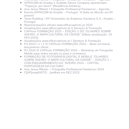
APPACDM de Anadia e Sublime Dance Company apresentam
“Tropeçar, por favor!” (Residência Artística)
Ana Jesus Ribeiro I Fotografia Profissional Freelancer – Agenda:
Evento APPACDM de Anadia – Portugal: “A Volta ao Mundo em 80
passos”
Team Building / 45º Aniversário da Empresa Sanitana S.A., Anadia –
Portugal
Representações oficiais www.officecaphoto.pt 2024
Atualizações www.officecaphoto.pt II Serviços & Formação
CAPhoto FORMAÇÃO 2025 – EDIÇÃO 2 DO “OLHARES SOBRE
AVEIRO: O MAPA CULTURAL DA CIDADE” (Última atualização: 19
FEV.2025)
Atualizações www.officecaphoto.pt I Serviços & Formação
P3.2024 I 1 I 2 III CAPhoto FORMAÇÃO 2024 – Muito em breve,
lançamento oficial…
P2.2024 III CAPhoto FORMAÇÃO 2024 – Workshop de Fotografia
Mobile para redes sociais ou para e-commerce
FORMAÇÃO DE FOTOGRAFIA DIGITAL E MOBILE “OLHARES
SOBRE AVEIRO: O MAPA CULTURAL DA CIDADE” – EDIÇÃO 2 –
COM ENQUADRAMENTO AO “AVEIRO 2024 – CAPITAL
PORTUGUESA DA CULTURA”
Ana Jesus Ribeiro – Fotografia Profissional Freelancer 2024
C[AP]omp[HOTO…]artilhas em DEZ.2023