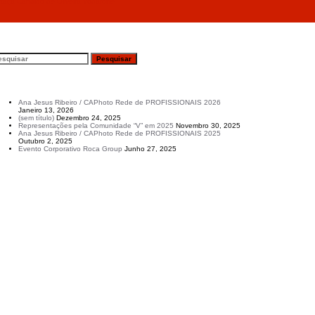
ça Cândido de Oliveira Vodafone
esquisar
rtigos recentes
Ana Jesus Ribeiro / CAPhoto Rede de PROFISSIONAIS 2026
Janeiro 13, 2026
(sem título)
Dezembro 24, 2025
Representações pela Comunidade “V” em 2025
Novembro 30, 2025
Ana Jesus Ribeiro / CAPhoto Rede de PROFISSIONAIS 2025
Outubro 2, 2025
Evento Corporativo Roca Group
Junho 27, 2025