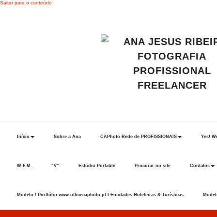
Saltar para o conteúdo
Início
Sobre a Ana
CAPhoto Rede de PROFISSIONAIS
Yes! We
W.F.M.
“V”
Estúdio Portable
Procurar no site
Contatos
Modelo / Portfólio www.officecaphoto.pt I Entidades Hoteleiras & Turísticas
Modelo