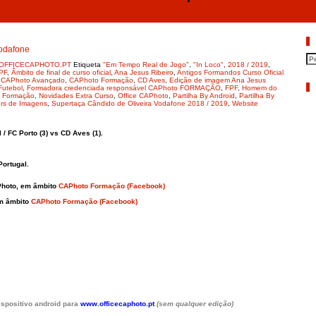
CAPhoto FORMAÇÃO em 40ª Superta
P
odafone
o OFFICECAPHOTO.PT
Etiqueta
"Em Tempo Real de Jogo"
,
"In Loco"
,
2018 / 2019
,
PF
,
Âmbito de final de curso oficial
,
Ana Jesus Ribeiro
,
Antigos Formandos Curso Oficial
,
CAPhoto Avançado
,
CAPhoto Formação
,
CD Aves
,
Edição de imagem Ana Jesus
A
Futebol
,
Formadora credenciada responsável CAPhoto FORMAÇÃO
,
FPF
,
Homem do
 Formação
,
Novidades Extra Curso
,
Office CAPhoto
,
Partilha By Android
,
Partilha By
ers de Imagens
,
Supertaça Cândido de Oliveira Vodafone 2018 / 2019
,
Website
 / FC Porto (3) vs CD Aves (1).
Portugal.
Photo, em âmbito
CAPhoto Formação (Facebook)
em âmbito
CAPhoto Formação (Facebook)
dispositivo android para
www.officecaphoto.pt
(sem qualquer edição)