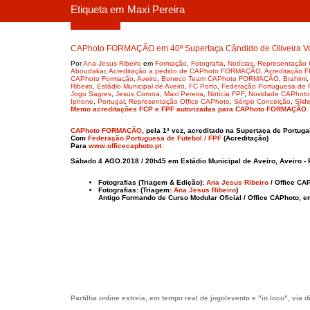
Etiqueta em Maxi Pereira
Agosto 4, 2018
CAPhoto FORMAÇÃO em 40ª Supertaça Cândido de Oliveira V
Por
Ana Jesus Ribeiro
em
Formação
,
Fotografia
,
Notícias
,
Representaçã
Aboudakar
,
Acreditação a pedido de CAPhoto FORMAÇÃO
,
Acreditação F
CAPhoto Formação
,
Aveiro
,
Boneco Team CAPhoto FORMAÇÃO
,
Brahimi
Ribeiro
,
Estádio Municipal de Aveiro
,
FC Porto
,
Federação Portuguesa de 
Jogo Sagres
,
Jesus Corona
,
Maxi Pereira
,
Notícia FPF
,
Novidade CAPhoto
Iphone
,
Portugal
,
Representação Office CAPhoto
,
Sérgio Conceição
,
Slid
Memo acreditações FCP e FPF autorizadas para CAPhoto FORMAÇÃO
CAPhoto FORMAÇÃO
, pela 1ª vez, acreditado na Supertaça de Portugal
Com
Federação Portuguesa de Futebol / FPF
(Acreditação)
Para
www.officecaphoto.pt
Sábado 4 AGO.2018 / 20h45 em
Estádio Municipal de Aveiro, Aveiro - 
Fotografias (Triagem & Edição):
Ana Jesus Ribeiro
/ Office CA
Fotografias: (Triagem:
Ana Jesus Ribeiro
)
Antigo Formando de Curso Modular Oficial / Office CAPhoto, 
Partilha online estreia, em tempo real de jogo/evento e "in loco", via 