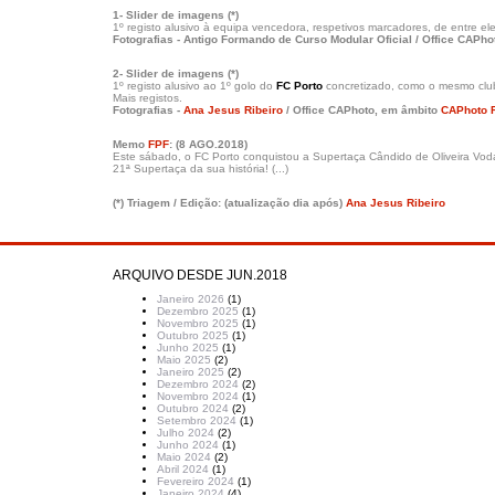
1- Slider de imagens (*)
1º registo alusivo à equipa vencedora, respetivos marcadores, de entre el
Fotografias - Antigo Formando de Curso Modular Oficial / Office CAPh
2- Slider de imagens (*)
1º registo alusivo ao 1º golo do
FC Porto
concretizado, como o mesmo clu
Mais registos.
Fotografias -
Ana Jesus Ribeiro
/ Office CAPhoto, em âmbito
CAPhoto 
Memo
FPF
: (8 AGO.2018)
Este sábado, o FC Porto conquistou a Supertaça Cândido de Oliveira Vodaf
21ª Supertaça da sua história! (...)
(*) Triagem / Edição:
(atualização dia após)
Ana Jesus Ribeiro
ARQUIVO DESDE JUN.2018
Janeiro 2026
(1)
Dezembro 2025
(1)
Novembro 2025
(1)
Outubro 2025
(1)
Junho 2025
(1)
Maio 2025
(2)
Janeiro 2025
(2)
Dezembro 2024
(2)
Novembro 2024
(1)
Outubro 2024
(2)
Setembro 2024
(1)
Julho 2024
(2)
Junho 2024
(1)
Maio 2024
(2)
Abril 2024
(1)
Fevereiro 2024
(1)
Janeiro 2024
(4)