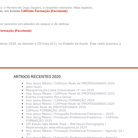
es, o Homem do Jogo Sagres, e respetivo treinador. Mais registos.
oto, em âmbito
CAPhoto Formação (Facebook)
be vencedor em atitudes de ataque e de defesa.
Formação (Facebook)
one 2018, ao derrotar o CD Aves (3-1), no Estádio de Aveiro. Este clube levantou a
ARTIGOS RECENTES 2020
Ana Jesus Ribeiro / CAPhoto Rede de PROFISSIONAIS 2026
(sem título)
Representações pela Comunidade “V” em 2025
Ana Jesus Ribeiro / CAPhoto Rede de PROFISSIONAIS 2025
Evento Corporativo Roca Group
Ana Jesus Ribeiro / CAPhoto FORMAÇÃO 2025
Ana Jesus Ribeiro / CAPhoto Rede de PROFISSIONAIS 2025
CAPhoto Rede de PROFISSIONAIS 2025
CAPhoto FORMAÇÃO 2025
Ana Jesus Ribeiro I Fotografia Profissional Freelancer – 2025:
Ana Jesus Ribeiro I Formação Profissional Freelancer – CAPhoto
FORMAÇÃO 2025
18ª Edição Mira Mobile Prize – BW Street Photography I
Representação www.officecaphoto.pt 2024
Ana Jesus Ribeiro I Formação Profissional Freelancer – Agenda ’24 /
’25:
Ana Jesus Ribeiro I Fotografia Profissional Freelancer – Agenda: