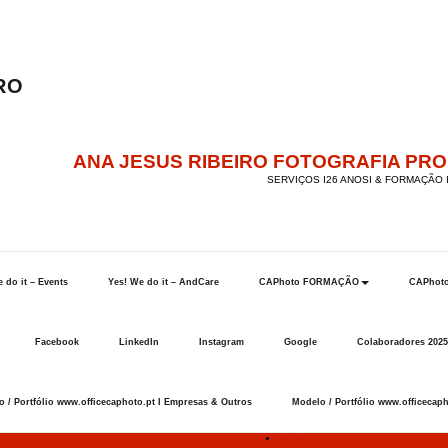
ANA JESUS RIBEIRO FOTOGRAFIA PR
SERVIÇOS I26 ANOSI & FORMAÇÃO I
 do it – Events
Yes! We do it – AndCare
CAPhoto FORMAÇÃO
CAPhot
Facebook
LinkedIn
Instagram
Google
Colaboradores 2025
 / Portfólio www.officecaphoto.pt I Empresas & Outros
Modelo / Portfólio www.officecaph
Início