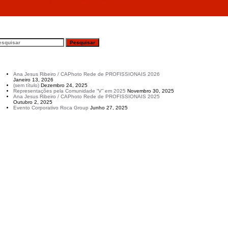
inar Office CAPhoto em parceria com Medicértima Imobiliária, Lda
esquisar
rtigos recentes
Ana Jesus Ribeiro / CAPhoto Rede de PROFISSIONAIS 2026
Janeiro 13, 2026
(sem título)
Dezembro 24, 2025
Representações pela Comunidade “V” em 2025
Novembro 30, 2025
Ana Jesus Ribeiro / CAPhoto Rede de PROFISSIONAIS 2025
Outubro 2, 2025
Evento Corporativo Roca Group
Junho 27, 2025