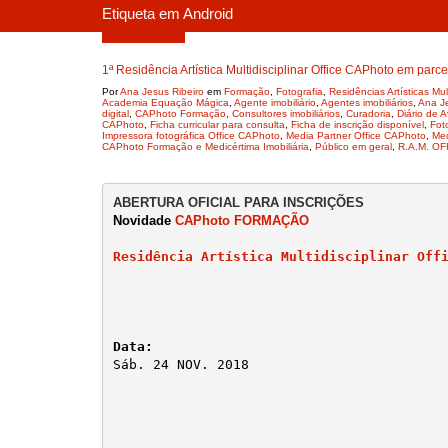
Etiqueta em Android
Outubro 30, 2018
1ª Residência Artística Multidisciplinar Office CAPhoto em parc
Por
Ana Jesus Ribeiro
em
Formação
,
Fotografia
,
Residências Artísticas M
Academia Equação Mágica
,
Agente imobiliário
,
Agentes imobiliários
,
Ana Je
digital
,
CAPhoto Formação
,
Consultores imobiliários
,
Curadoria
,
Diário de A
CAPhoto
,
Ficha curricular para consulta
,
Ficha de inscrição disponível
,
Fot
Impressora fotográfica Office CAPhoto
,
Media Partner Office CAPhoto
,
Med
CAPhoto Formação e Medicértima Imobiliária
,
Público em geral
,
R.A.M. O
Novidade 
CAPhoto FORMAÇÃO
Residência Artística Multidisciplinar Off
Sáb. 24 NOV. 2018 