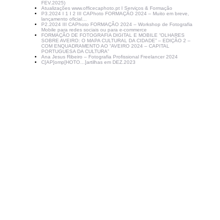
FEV.2025)
Atualizações www.officecaphoto.pt I Serviços & Formação
P3.2024 I 1 I 2 III CAPhoto FORMAÇÃO 2024 – Muito em breve,
lançamento oficial…
P2.2024 III CAPhoto FORMAÇÃO 2024 – Workshop de Fotografia
Mobile para redes sociais ou para e-commerce
FORMAÇÃO DE FOTOGRAFIA DIGITAL E MOBILE “OLHARES
SOBRE AVEIRO: O MAPA CULTURAL DA CIDADE” – EDIÇÃO 2 –
COM ENQUADRAMENTO AO “AVEIRO 2024 – CAPITAL
PORTUGUESA DA CULTURA”
Ana Jesus Ribeiro – Fotografia Profissional Freelancer 2024
C[AP]omp[HOTO…]artilhas em DEZ.2023