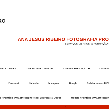
ANA JESUS RIBEIRO FOTOGRAFIA PR
SERVIÇOS I26 ANOSI & FORMAÇÃO I
 do it – Events
Yes! We do it – AndCare
CAPhoto FORMAÇÃO
CAPhot
Facebook
LinkedIn
Instagram
Google
Colaboradores 2025
 / Portfólio www.officecaphoto.pt I Empresas & Outros
Modelo / Portfólio www.officecaph
Início