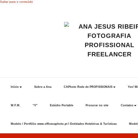
Saltar para o conteúdo
Início
Sobre a Ana
CAPhoto Rede de PROFISSIONAIS
Yes! We
W.F.M.
“V”
Estúdio Portable
Procurar no site
Contatos
Modelo / Portfólio www.officecaphoto.pt I Entidades Hoteleiras & Turísticas
Modelo