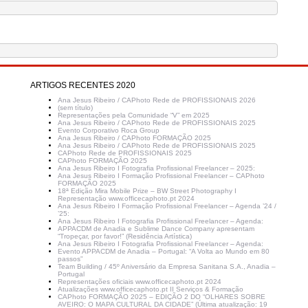
ARTIGOS RECENTES 2020
Ana Jesus Ribeiro / CAPhoto Rede de PROFISSIONAIS 2026
(sem título)
Representações pela Comunidade “V” em 2025
Ana Jesus Ribeiro / CAPhoto Rede de PROFISSIONAIS 2025
Evento Corporativo Roca Group
Ana Jesus Ribeiro / CAPhoto FORMAÇÃO 2025
Ana Jesus Ribeiro / CAPhoto Rede de PROFISSIONAIS 2025
CAPhoto Rede de PROFISSIONAIS 2025
CAPhoto FORMAÇÃO 2025
Ana Jesus Ribeiro I Fotografia Profissional Freelancer – 2025:
Ana Jesus Ribeiro I Formação Profissional Freelancer – CAPhoto
FORMAÇÃO 2025
18ª Edição Mira Mobile Prize – BW Street Photography I
Representação www.officecaphoto.pt 2024
Ana Jesus Ribeiro I Formação Profissional Freelancer – Agenda ’24 /
’25:
Ana Jesus Ribeiro I Fotografia Profissional Freelancer – Agenda:
APPACDM de Anadia e Sublime Dance Company apresentam
“Tropeçar, por favor!” (Residência Artística)
Ana Jesus Ribeiro I Fotografia Profissional Freelancer – Agenda:
Evento APPACDM de Anadia – Portugal: “A Volta ao Mundo em 80
passos”
Team Building / 45º Aniversário da Empresa Sanitana S.A., Anadia –
Portugal
Representações oficiais www.officecaphoto.pt 2024
Atualizações www.officecaphoto.pt II Serviços & Formação
CAPhoto FORMAÇÃO 2025 – EDIÇÃO 2 DO “OLHARES SOBRE
AVEIRO: O MAPA CULTURAL DA CIDADE” (Última atualização: 19