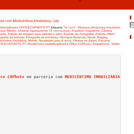
1ª Residência Artística Multidiscipl
P
eria com Medicértima Imobiliária, Lda
ultidisciplinares OFFICECAPHOTO.PT
Etiqueta
"In Loco"
,
Abertura oficial para inscrições
,
sus Ribeiro
,
Android
,
Apartamento T3 com recheio
,
Arquiteto
,
Arquitetos
,
Câmera
veiro
,
Edição de imagem para website e print
,
Estúdio de Fotografia
,
Estúdio Office
A
ografia de imóveis
,
Fotografia de interiores
,
Henrique Resende
,
Home Staging
,
icértima Imobiliária
,
Mobile
,
Novidades para 8 anos
,
Oliveira do Bairro
,
Parceria
FFICECAPHOTO.PT
,
Residências multidisciplinares Office CAPhoto
,
Smartphone
,
Tablet
ice CAPhoto
em parceria com 
MEDICÉRTIMA IMOBILIÁRIA, LDA