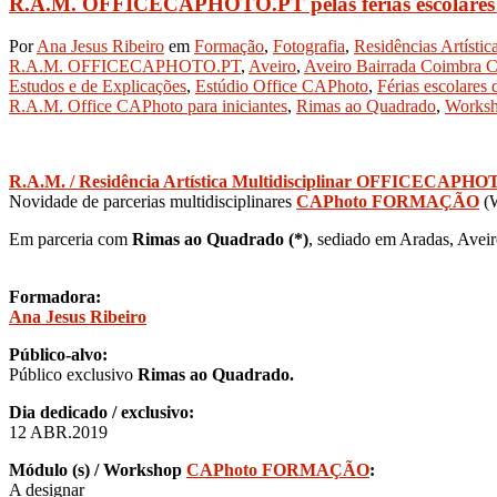
R.A.M. OFFICECAPHOTO.PT pelas férias escolares
Por
Ana Jesus Ribeiro
em
Formação
,
Fotografia
,
Residências Artíst
R.A.M. OFFICECAPHOTO.PT
,
Aveiro
,
Aveiro Bairrada Coimbra
Estudos e de Explicações
,
Estúdio Office CAPhoto
,
Férias escolares
R.A.M. Office CAPhoto para iniciantes
,
Rimas ao Quadrado
,
Works
R.A.M. / Residência Artística Multidisciplinar OFFICECAPH
Novidade de parcerias multidisciplinares
CAPhoto FORMAÇÃO
(W
Em parceria com
Rimas ao Quadrado (*)
, sediado em Aradas, Aveir
Formadora:
Ana Jesus Ribeiro
Público-alvo:
Público exclusivo
Rimas ao Quadrado.
Dia dedicado / exclusivo:
12 ABR.2019
Módulo (s) / Workshop
CAPhoto FORMAÇÃO
:
A designar