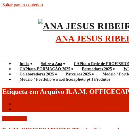
Saltar para o conteúdo
ANA JESUS RIB
Início
Sobre a Ana
CAPhoto Rede de PROFISSIO
CAPhoto FORMAÇÃO 2025
Formadores 2025
W.
Colaboradores 2025
Parceiros 2025
Modelo / Portf
Modelo / Portfólio www.officecaphoto.pt I Produtos
Etiqueta em Arquivo R.A.M. OFFICEC
Início
R.A.M. OFFICECAPHOTO.PT pelas férias escolares da Pásc
Abril 6, 2019