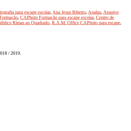
ografia para escape escolar
,
Ana Jesus Ribeiro
,
Aradas
,
Arquivo
Formação
,
CAPhoto Formação para escape escolar
,
Centro de
úblico Rimas ao Quadrado
,
R.A.M. Office CAPhoto para escape
,
2018 / 2019.