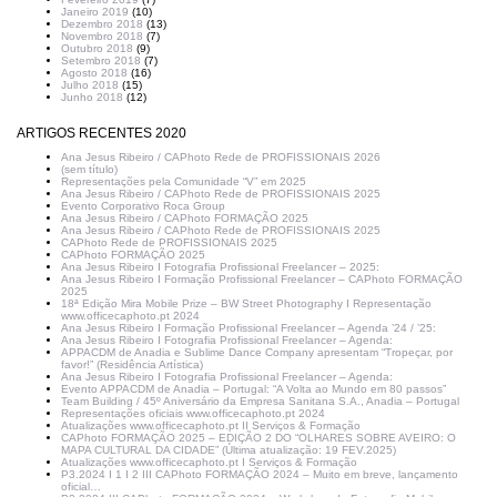
Janeiro 2019
(10)
Dezembro 2018
(13)
Novembro 2018
(7)
Outubro 2018
(9)
Setembro 2018
(7)
Agosto 2018
(16)
Julho 2018
(15)
Junho 2018
(12)
ARTIGOS RECENTES 2020
Ana Jesus Ribeiro / CAPhoto Rede de PROFISSIONAIS 2026
(sem título)
Representações pela Comunidade “V” em 2025
Ana Jesus Ribeiro / CAPhoto Rede de PROFISSIONAIS 2025
Evento Corporativo Roca Group
Ana Jesus Ribeiro / CAPhoto FORMAÇÃO 2025
Ana Jesus Ribeiro / CAPhoto Rede de PROFISSIONAIS 2025
CAPhoto Rede de PROFISSIONAIS 2025
CAPhoto FORMAÇÃO 2025
Ana Jesus Ribeiro I Fotografia Profissional Freelancer – 2025:
Ana Jesus Ribeiro I Formação Profissional Freelancer – CAPhoto FORMAÇÃO
2025
18ª Edição Mira Mobile Prize – BW Street Photography I Representação
www.officecaphoto.pt 2024
Ana Jesus Ribeiro I Formação Profissional Freelancer – Agenda ’24 / ’25:
Ana Jesus Ribeiro I Fotografia Profissional Freelancer – Agenda:
APPACDM de Anadia e Sublime Dance Company apresentam “Tropeçar, por
favor!” (Residência Artística)
Ana Jesus Ribeiro I Fotografia Profissional Freelancer – Agenda:
Evento APPACDM de Anadia – Portugal: “A Volta ao Mundo em 80 passos”
Team Building / 45º Aniversário da Empresa Sanitana S.A., Anadia – Portugal
Representações oficiais www.officecaphoto.pt 2024
Atualizações www.officecaphoto.pt II Serviços & Formação
CAPhoto FORMAÇÃO 2025 – EDIÇÃO 2 DO “OLHARES SOBRE AVEIRO: O
MAPA CULTURAL DA CIDADE” (Última atualização: 19 FEV.2025)
Atualizações www.officecaphoto.pt I Serviços & Formação
P3.2024 I 1 I 2 III CAPhoto FORMAÇÃO 2024 – Muito em breve, lançamento
oficial…