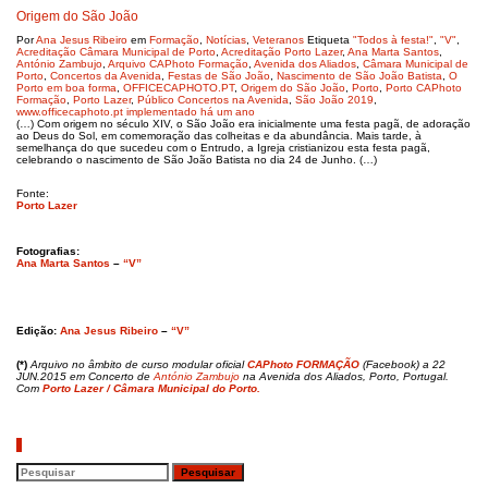
Origem do São João
Por
Ana Jesus Ribeiro
em
Formação
,
Notícias
,
Veteranos
Etiqueta
"Todos à festa!"
,
"V"
,
Acreditação Câmara Municipal de Porto
,
Acreditação Porto Lazer
,
Ana Marta Santos
,
António Zambujo
,
Arquivo CAPhoto Formação
,
Avenida dos Aliados
,
Câmara Municipal de
Porto
,
Concertos da Avenida
,
Festas de São João
,
Nascimento de São João Batista
,
O
Porto em boa forma
,
OFFICECAPHOTO.PT
,
Origem do São João
,
Porto
,
Porto CAPhoto
Formação
,
Porto Lazer
,
Público Concertos na Avenida
,
São João 2019
,
www.officecaphoto.pt implementado há um ano
(…) Com origem no século XIV, o São João era inicialmente uma festa pagã, de adoração
ao Deus do Sol, em comemoração das colheitas e da abundância. Mais tarde, à
semelhança do que sucedeu com o Entrudo, a Igreja cristianizou esta festa pagã,
celebrando o nascimento de São João Batista no dia 24 de Junho. (…)
Fonte:
Porto Lazer
Fotografias:
Ana Marta Santos
–
“V”
Edição:
Ana Jesus Ribeiro
–
“V”
(*)
Arquivo
no
âmbito de curso modular oficial
CAPhoto FORMAÇÃO
(Facebook) a 22
JUN.2015 em Concerto de
António Zambujo
na Avenida dos Aliados, Porto, Portugal.
Com
Porto Lazer / Câmara Municipal do Porto.
Pesquisar