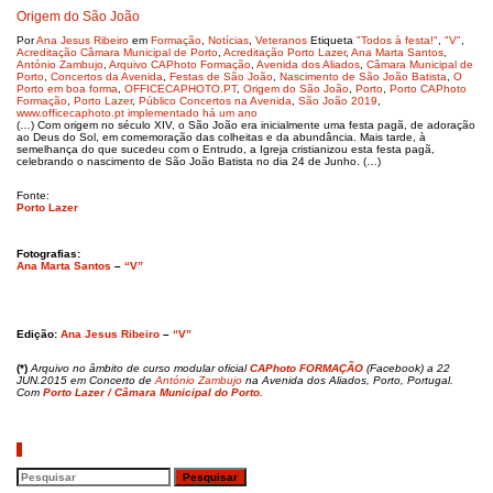
Origem do São João
Por
Ana Jesus Ribeiro
em
Formação
,
Notícias
,
Veteranos
Etiqueta
"Todos à festa!"
,
"V"
,
Acreditação Câmara Municipal de Porto
,
Acreditação Porto Lazer
,
Ana Marta Santos
,
António Zambujo
,
Arquivo CAPhoto Formação
,
Avenida dos Aliados
,
Câmara Municipal de
Porto
,
Concertos da Avenida
,
Festas de São João
,
Nascimento de São João Batista
,
O
Porto em boa forma
,
OFFICECAPHOTO.PT
,
Origem do São João
,
Porto
,
Porto CAPhoto
Formação
,
Porto Lazer
,
Público Concertos na Avenida
,
São João 2019
,
www.officecaphoto.pt implementado há um ano
(…) Com origem no século XIV, o São João era inicialmente uma festa pagã, de adoração
ao Deus do Sol, em comemoração das colheitas e da abundância. Mais tarde, à
semelhança do que sucedeu com o Entrudo, a Igreja cristianizou esta festa pagã,
celebrando o nascimento de São João Batista no dia 24 de Junho. (…)
Fonte:
Porto Lazer
Fotografias:
Ana Marta Santos
–
“V”
Edição:
Ana Jesus Ribeiro
–
“V”
(*)
Arquivo
no
âmbito de curso modular oficial
CAPhoto FORMAÇÃO
(Facebook) a 22
JUN.2015 em Concerto de
António Zambujo
na Avenida dos Aliados, Porto, Portugal.
Com
Porto Lazer / Câmara Municipal do Porto.
Pesquisar