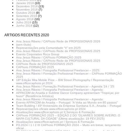
Janeiro 2019
(10)
Dezembro 2018
(13)
Novembro 2018
(7)
Outubro 2018
(9)
Setembro 2018
(7)
Agosto 2018
(16)
Julho 2018
(15)
Junho 2018
(12)
ARTIGOS RECENTES 2020
Ana Jesus Ribeiro / CAPhoto Rede de PROFISSIONAIS 2026
(sem título)
Representações pela Comunidade “V” em 2025
Ana Jesus Ribeiro / CAPhoto Rede de PROFISSIONAIS 2025
Evento Corporativo Roca Group
Ana Jesus Ribeiro / CAPhoto FORMAÇÃO 2025
Ana Jesus Ribeiro / CAPhoto Rede de PROFISSIONAIS 2025
CAPhoto Rede de PROFISSIONAIS 2025
CAPhoto FORMAÇÃO 2025
Ana Jesus Ribeiro I Fotografia Profissional Freelancer – 2025:
Ana Jesus Ribeiro I Formação Profissional Freelancer – CAPhoto FORMAÇÃO
2025
18ª Edição Mira Mobile Prize – BW Street Photography I Representação
www.officecaphoto.pt 2024
Ana Jesus Ribeiro I Formação Profissional Freelancer – Agenda ’24 / ’25:
Ana Jesus Ribeiro I Fotografia Profissional Freelancer – Agenda:
APPACDM de Anadia e Sublime Dance Company apresentam “Tropeçar, por
favor!” (Residência Artística)
Ana Jesus Ribeiro I Fotografia Profissional Freelancer – Agenda:
Evento APPACDM de Anadia – Portugal: “A Volta ao Mundo em 80 passos”
Team Building / 45º Aniversário da Empresa Sanitana S.A., Anadia – Portugal
Representações oficiais www.officecaphoto.pt 2024
Atualizações www.officecaphoto.pt II Serviços & Formação
CAPhoto FORMAÇÃO 2025 – EDIÇÃO 2 DO “OLHARES SOBRE AVEIRO: O
MAPA CULTURAL DA CIDADE” (Última atualização: 19 FEV.2025)
Atualizações www.officecaphoto.pt I Serviços & Formação
P3.2024 I 1 I 2 III CAPhoto FORMAÇÃO 2024 – Muito em breve, lançamento
oficial…